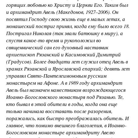
горящих любовью ко Христу и Церкви Его. Таким был
и архимандрит Авель (Македонов, 1927–2006). Он
посвятил Господу свою жизнь еще в малых летах, а
монашеский постриг принял, когда ему было всего 18.
Постригал Николая (так звали батюшку в миру), а
спустя какое-то время и рукоположил во
священнический сан его духовный наставник
архиепископ Рязанский и Касимовский Димитрий
(Градусов). Более двадцати лет служил отец Авель в
храмах Рязанской и Ярославской епархий; девять лет
управлял Свято-Пантелеимоновым русским
монастырем на Афоне. А в 1989 году архимандрит
Авель был назначен наместником возрождающегося
Иоанно-Богословского монастыря под Рязанью. Те,
кто бывал в этой обители в годы, когда она еще
только начинала восставать после разорения,
поражались, как быстро преображалась обитель. И
главное, что помимо внешнего благолепия, в Иоанно-
Богословском монастыре архимандриту Авелю