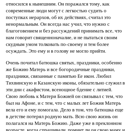
относился к нынешним. Он поражался тому, как
современные люди могут с легкостью судить о
поступках иерархов, об их действиях, считал это
ненормальным. Он всегда нас учил, что нужно с
благоговением и без рассуждений принимать все, что
нам говорит священноначалие, и не пытаться своим
скудным умом толковать по-своему и тем более
осуждать. Это ему и в голову не могло прийти.
Очень почитал батюшка святых, праздники, особенно
же Божию Матерь и все богородичные праздники,
праздники, связанные с памятью Ее икон. Любил
Тихвинскую и Казанскую иконы, обязательно служил в
эти дни с акафистом, всенощное бдение с литией.
Свою любовь к Матери Божией он связывал с тем, что
был на Афоне, и с тем, что с малых лет Божия Матерь
вела его и ему помогала. Дело в том, что батюшка еще
в детстве потерял родную мать. Всю свою жизнь он
полагался на Матерь Божию. Даже уже в преклонном
возрасте, когда спрашивали, помнит ли он свою маму и