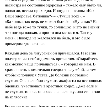
несмотря на состояние здоровья – тяжело ему было ли,
плохо ли, всегда приходил. Иногда спросишь: «Как
Ваше здоровье, батюшка?» – «Лучше всех». –
«Батюшка, так ведь не может быть!» – «Ну, а как? На
небе ведь тоже то тучки, то солнышко, и это не значит,
что погода плохая, а просто она меняется. Так и у
меня». Никогда не жаловался на боль, и это было
примером для всех нас.
Каждый день за литургией он причащался. И всегда
подчеркивал необходимость причастия. «Старайтесь
как можно чаще причащаться», – говорил он нам. В
храме очень внимательно следил за службой, за тем,
чтобы исполнялся Устав. До болезни постоянно
служил. Очень любил служить акафисты на всенощных
бдениях, участвовать в крестных ходах. Даже если и
не служил, то шел, опираясь на палочку, или его везли
на колясочке.
Когда служил отец Авель, литургия проходила на