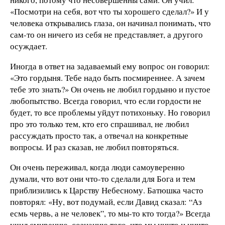
«Посмотри на себя, вот что ты хорошего сделал?» И у
человека открывались глаза, он начинал понимать, что
сам-то он ничего из себя не представляет, а другого
осуждает.
Иногда в ответ на задаваемый ему вопрос он говорил:
«Это гордыня. Тебе надо быть посмиреннее. А зачем
тебе это знать?» Он очень не любил гордыню и пустое
любопытство. Всегда говорил, что если гордости не
будет, то все проблемы уйдут потихоньку. Но говорил
про это только тем, кто его спрашивал, не любил
рассуждать просто так, а отвечал на конкретные
вопросы. И раз сказав, не любил повторяться.
Он очень переживал, когда люди самоуверенно
думали, что вот они что-то сделали для Бога и тем
приблизились к Царству Небесному. Батюшка часто
повторял: «Ну, вот подумай, если Давид сказал: “Аз
есмь червь, а не человек”, то мы-то кто тогда?» Всегда
учил смирению, сознанию того, что мы никто и ничто,