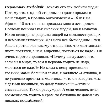
Иеромонах Мефодий:
Почему его так любили люди?
Потому что, с одной стороны, он долго прожил в
монастырях, в Иоанно-Богословском – 16 лет, на
Афоне – 10 лет, но и на приходах много лет провел.
Поэтому понимал как мирских людей, так и монахов.
Но он никогда не разделял людей на монашествующих
и немонашествующих. Для него все были едины. Отец
Авель противился такому отношению, что «вот монахи
пусть постятся, а нам, мирским, поститься не надо». Он
очень строго спрашивал: «Почему вы думаете, что
если вы в миру, то вам в церковь ходить не надо,
молиться не надо?» Но когда к нему приезжали
хозяйки, мамы большой семьи, и каялись: «Батюшка, я
не успеваю прочитать молитвы…», то он говорил: «Ты
с детьми возишься, по дому хлопочешь – этим и
спасаешься». Так он рассуждал. А если человек имел
возможность ходить в храм, то батюшка не давал ему
никаких послаблений.