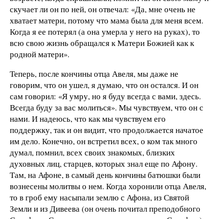
скучает ли он по ней, он отвечал: «Да, мне очень не
хватает матери, потому что мама была для меня всем.
Когда я ее потерял (а она умерла у него на руках), то
всю свою жизнь обращался к Матери Божией как к
родной матери».
Теперь, после кончины отца Авеля, мы даже не
говорим, что он ушел, я думаю, что он остался. И он
сам говорил: «Я умру, но я буду всегда с вами, здесь.
Всегда буду за вас молиться». Мы чувствуем, что он с
нами. И надеюсь, что как мы чувствуем его
поддержку, так и он видит, что продолжается начатое
им дело. Конечно, он встретил всех, о ком так много
думал, помнил, всех своих знакомых, близких
духовных лиц, старцев, которых знал еще по Афону.
Там, на Афоне, в самый день кончины батюшки были
вознесены молитвы о нем. Когда хоронили отца Авеля,
то в гроб ему насыпали землю с Афона, из Святой
Земли и из Дивеева (он очень почитал преподобного