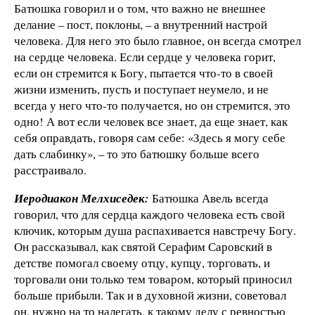
Батюшка говорил и о том, что важно не внешнее
делание – пост, поклоны, – а внутренний настрой
человека. Для него это было главное, он всегда смотрел
на сердце человека. Если сердце у человека горит,
если он стремится к Богу, пытается что-то в своей
жизни изменить, пусть и поступает неумело, и не
всегда у него что-то получается, но он стремится, это
одно! А вот если человек все знает, да еще знает, как
себя оправдать, говоря сам себе: «Здесь я могу себе
дать слабинку», – то это батюшку больше всего
расстраивало.
Иеродиакон Мелхиседек:
Батюшка Авель всегда
говорил, что для сердца каждого человека есть свой
ключик, которым душа распахивается навстречу Богу.
Он рассказывал, как святой Серафим Саровский в
детстве помогал своему отцу, купцу, торговать, и
торговали они только тем товаром, который приносил
больше прибыли. Так и в духовной жизни, советовал
он, нужно на то налегать, к такому делу с ревностью