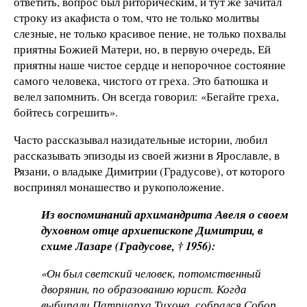
ответить, вопрос был риторическим, и тут же зачитал
строку из акафиста о том, что не только молитвы
слезные, не только красивое пение, не только похвалы
приятны Божией Матери, но, в первую очередь, Ей
приятны наше чистое сердце и непорочное состояние
самого человека, чистого от греха. Это батюшка и
велел запомнить. Он всегда говорил: «Бегайте греха,
бойтесь согрешить».
Часто рассказывал назидательные истории, любил
рассказывать эпизоды из своей жизни в Ярославле, в
Рязани, о владыке Димитрии (Градусове), от которого
воспринял монашество и рукоположение.
Из воспоминаний архимандрита Авеля о своем
духовном отце архиепископе Димитрии, в
схиме Лазаре (Градусове, † 1956):
«Он был светский человек, потомственный
дворянин, по образованию юрист. Когда
выбирали Патриарха Тихона, собрался Собор.