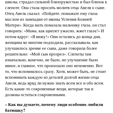
школы, страдал сильной близорукостью и был близок к
слепоте. Она стала просить молитв отца Авеля о сыне.
Отец Авель сказал: «Пойдите, помажьте ему глаза
маслом из лампадки от иконы Успения Божией
Матери». Когда мать помазала мальчику глаза, он стал
говорить: «Мама, как щиплет ужасно, жжет глаза!» И
потом вдруг: «Я вижу!» Они остались до конца дня,
женщина ко многим подходила, рассказывала, как
улучшилось зрение ее сына, даже говорила более
решительно: «Мой сын прозрел». Слепоты там
изначально, конечно, не было, но улучшение было
явное, и главное, что произошло оно мгновенно. Вот
то, что вспомнилось сразу. Хотя, может быть, не стоит
вспоминать каждую из деталей долгой жизни отца
Авеля, ведь вряд ли нужно знать всем все и обо всем.
Есть какие-то сокровенные вещи, которые так и
должны остаться сокровенными.
– Как вы думаете, почему люди особенно любили
батюшку?