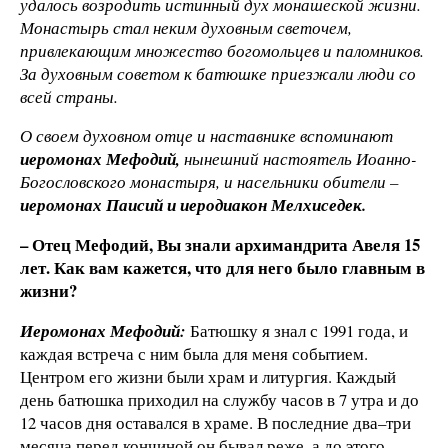
удалось возродить истинный дух монашеской жизни.
Монастырь стал неким духовным светочем,
привлекающим множество богомольцев и паломников.
За духовным советом к батюшке приезжали люди со
всей страны.
О своем духовном отце и наставнике вспоминают
иеромонах Мефодий,
нынешний настоятель Иоанно-
Богословского монастыря, и насельники обители –
иеромонах Паисий и иеродиакон Мелхиседек.
– Отец Мефодий, Вы знали архимандрита Авеля 15
лет. Как вам кажется, что для него было главным в
жизни?
Иеромонах Мефодий:
Батюшку я знал с 1991 года, и
каждая встреча с ним была для меня событием.
Центром его жизни были храм и литургия. Каждый
день батюшка приходил на службу часов в 7 утра и до
12 часов дня оставался в храме. В последние два–три
месяца перед кончиной он бывал реже, а до этого,