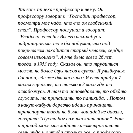
Так вот, приехал профессор к нему. Он
профессору говорит: “Господин профессор,
посмотри мое чадо, что-то он слабенький
стал”. Профессор послушал и говорит:
”Владыка, если бы Вы его чем-нибудь
задрапировали, то я бы подумал, что под
покрывалом находится старый человек, сердце
совсем изношено”. А мне было всего 26 лет
тогда, в 1953 году. Сказал он, что трудиться
можно не более двух часов в сутки. Я улыбнулся:
Господи, где же два часа-то? Я если приду к 7
часам в церковь, то только в 3 часа где-то
освобожусь. А там то исповедовать, то обедню
служить, то причащать, то панихида… Потом
в какую-нибудь деревню идешь причащать,
транспорта тогда не было, лошадей не давали,
говорили:“Пусть Бог сам таскает попов”. Вот
и приходилось мне ходить километров шесть–
семь туда и оттуда столько же, а профессор