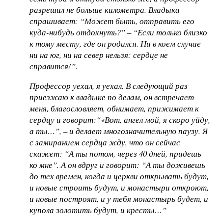
разрешил не больше километра. Владыка
спрашивает: “Может быть, отправить его
куда-нибудь отдохнуть?” – “Если только близко
к тому месту, где он родился. Ни в коем случае
ни на юг, ни на север нельзя: сердце не
справится!”.
Профессор уехал, я уехал. В следующий раз
приезжаю к владыке по делам, он встречает
меня, благословляет, обнимает, прижимает к
сердцу и говорит:“«Вот, ангел мой, я скоро уйду,
а ты…”, – и делает многозначительную паузу. Я
с замиранием сердца жду, что он сейчас
скажет: “А ты потом, через 40 дней, придешь
ко мне”. А он вдруг и говорит: “А ты доживешь
до тех времен, когда и церкви открывать будут,
и новые строить будут, и монастыри откроют,
и новые построят, и у тебя монастырь будет, и
купола золотить будут, и кресты…”