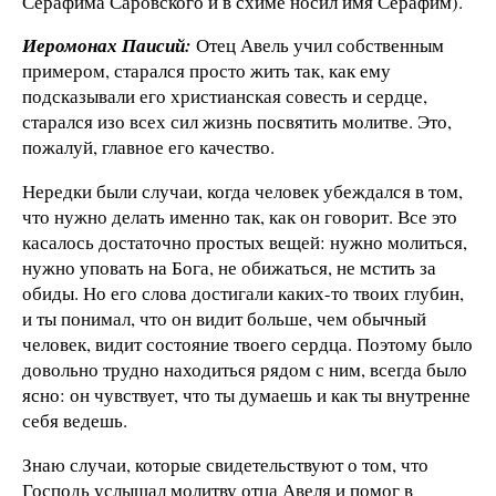
Серафима Саровского и в схиме носил имя Серафим).
Иеромонах Паисий:
Отец Авель учил собственным
примером, старался просто жить так, как ему
подсказывали его христианская совесть и сердце,
старался изо всех сил жизнь посвятить молитве. Это,
пожалуй, главное его качество.
Нередки были случаи, когда человек убеждался в том,
что нужно делать именно так, как он говорит. Все это
касалось достаточно простых вещей: нужно молиться,
нужно уповать на Бога, не обижаться, не мстить за
обиды. Но его слова достигали каких-то твоих глубин,
и ты понимал, что он видит больше, чем обычный
человек, видит состояние твоего сердца. Поэтому было
довольно трудно находиться рядом с ним, всегда было
ясно: он чувствует, что ты думаешь и как ты внутренне
себя ведешь.
Знаю случаи, которые свидетельствуют о том, что
Господь услышал молитву отца Авеля и помог в