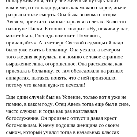
обнаруживается, что у нее желчный пузырь забит
камнями, и его надо удалять как можно скорее, иначе –
разрыв и тоже смерть. Она была знакома с отцом
Авелем, приехала в монастырь вся в слезах. Было это
накануне Пасхи. Батюшка говорит: «Ну, поживи у нас,
может быть, Господь поможет. Помолись,
причащайся». А в четверг Светлой седмицы ей надо
было уже ехать в больницу. Она уехала, а вечером
того же дня вернулась, и я помню ее такое странное
выражение лица, огорошенное. Она рассказала, как
приехала в больницу, ее там обследовали на разных
аппаратах, пытаясь понять, что с ней произошло,
потому что камни куда-то исчезли!
Еще один случай был на Успение, только вот я уже не
помню, в каком году. Отец Авель тогда еще был в силе,
часто служил, и тогда как раз возглавлял
богослужение. Он произнес отпуст и давал крест
богомольцам. К нему подошла женщина со своим
сыном, который учился тогда в начальных классах