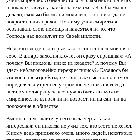
и никаких заслуг у нас быть не может. Что бы мы ни
делали, сколько бы мы ни молились – это никогда не
покроет наших грехов. Поэтому учил смиряться,
осознавать свою немощь и надеяться на то, что
Господь нас помилует по Своей милости.
Не любил людей, которые какого-то особого мнения о
себе. В алтарь заходил кто-то, он сразу спрашивал: «А
почему Вы поклоны низко не кладете? А почему Вы
здесь неблагоговейно перекрестились?» Казалось бы,
это внешние атрибуты, не столь важные, но по ним он
определял внутреннее устроение человека и всегда
пытался подчеркнуть, что нужно быть как можно
смиреннее, не взирая ни на возраст, ни на сан, ни на
положение в обществе.
Вместе с тем, знаете, у него была черта такая
интересная: он никогда не учил тех, кто этого не хотел.
К нему ведь приезжало очень много людей, некоторые
просто «поглазеть на старца», на известного