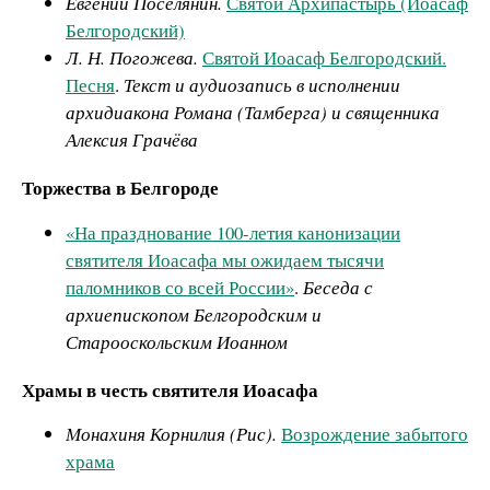
Евгений Поселянин.
Святой Архипастырь (Иоасаф
Белгородский)
Л. Н. Погожева.
Святой Иоасаф Белгородский.
Песня
.
Текст и аудиозапись в исполнении
архидиакона Романа (Тамберга) и священника
Алексия Грачёва
Торжества в Белгороде
«На празднование 100-летия канонизации
святителя Иоасафа мы ожидаем тысячи
паломников со всей России»
.
Беседа с
архиепископом Белгородским и
Старооскольским Иоанном
Храмы в честь святителя Иоасафа
Монахиня Корнилия (Рис).
Возрождение забытого
храма