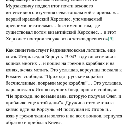
Мурзакевичу подвел итог почти векового
интенсивного изучения севастопольской старины: «…
первый ираклийский Херсонес, упоминаемый
древними писателями… был именно там, где
существовал потом византийский Херсонес… и этот
Херсонес построился уже из остатков древнего»
[9]
.
Как свидетельствует Радзивилловская летопись, еще
князь Игорь ведал Корсунь. В 943 году он «составил
воинов многих… и пошел на греков в кораблях и на
конях, желая мстить. Это услышав, корсунцы послали к
Роману, сообщая: “Приходят русские корабли
бесчисленные, покрыли море корабли”… Это услышав,
царь послал к Игорю лучших бояр, прося и сообщая:
“Не приходи, но возьми дань, которую получал Олег, и
прибавлю еще к той дани”». Дружина отсоветовала
князю идти на Корсунь. «И послушал их Игорь и…
взяв у греков ткани и золото и на всех воинов, вернулся
обратно и прибыл в Киев».