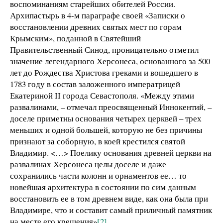
воспоминаниям старейших обителей России.
Архипастырь в 4-м параграфе своей «Записки о
восстановлении древних святых мест по горам
Крымским», поданной в Святейший
Правительственный Синод, проницательно отметил
значение легендарного Херсонеса, основанного за 500
лет до Рождества Христова греками и вошедшего в
1783 году в состав заложенного императрицей
Екатериной II города Севастополя. «Между этими
развалинами, – отмечал преосвященный Иннокентий, –
доселе приметны основания четырех церквей – трех
меньших и одной большей, которую не без причины
признают за соборную, в коей крестился святой
Владимир. <…> Поелику основания древней церкви на
развалинах Херсонеса целы доселе и даже
сохранились части колонн и орнаментов ее… то
новейшая архитектура в состоянии по сим данным
восстановить ее в том древнем виде, как она была при
Владимире, что и составит самый приличный памятник
на месте его крещения»
[2]
.