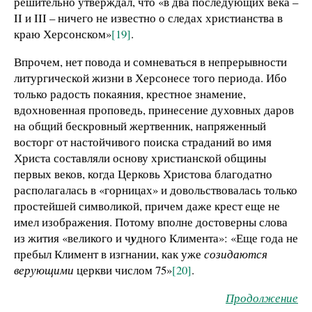
решительно утверждал, что «в два последующих века –
II и III – ничего не известно о следах христианства в
краю Херсонском»
[19]
.
Впрочем, нет повода и сомневаться в непрерывности
литургической жизни в Херсонесе того периода. Ибо
только радость покаяния, крестное знамение,
вдохновенная проповедь, принесение духовных даров
на общий бескровный жертвенник, напряженный
восторг от настойчивого поиска страданий во имя
Христа составляли основу христианской общины
первых веков, когда Церковь Христова благодатно
располагалась в «горницах» и довольствовалась только
простейшей символикой, причем даже крест еще не
имел изображения. Потому вполне достоверны слова
из жития «великого и ч
у
дного Климента»: «Еще года не
пребыл Климент в изгнании, как уже
созидаются
верующими
церкви числом 75»
[20]
.
Продолжение