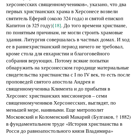
херсонесских священномучеников», указано, что два
первых христианских храма в Херсонесе возвели
святитель Еферий (около 324 года) и святой епископ
Капитон (в 325 году)
[18]
. До того времени христиане,
по понятным причинам, не могли строить храмовые
здания. Литургия совершалась в частных домах. И ход
ее в раннехристианский период ничего не требовал,
кроме стола для евхаристии и благоговейного
собрания верующих. Потому всякие попытки
обнаружить на херсонесском городище материальные
свидетельства христианства с I по IV век, то есть после
проповедей святого апостола Андрея и
священномученика Климента и до прибытия в
Херсонес христианских миссионеров – семи
священномучеников Херсонесских, выглядят, по
меньшей мере, наивными. Еще митрополит
Московский и Коломенский Макарий (Булгаков, † 1882)
в фундаментальном труде «История христианства в
Росси до равноапостольного князя Владимира»