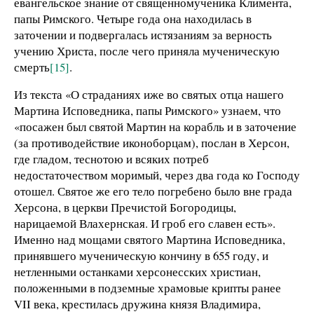
евангельское знание от священномученика Климента,
папы Римского. Четыре года она находилась в
заточении и подвергалась истязаниям за верность
учению Христа, после чего приняла мученическую
смерть
[15]
.
Из текста «О страданиях иже во святых отца нашего
Мартина Исповедника, папы Римского» узнаем, что
«посажен был святой Мартин на корабль и в заточение
(за противодействие иконоборцам), послан в Херсон,
где гладом, теснотою и всяких потреб
недостаточеством моримый, через два года ко Господу
отошел. Святое же его тело погребено было вне града
Херсона, в церкви Пречистой Богородицы,
нарицаемой Влахернская. И гроб его славен есть».
Именно над мощами святого Мартина Исповедника,
принявшего мученическую кончину в 655 году, и
нетленными останками херсонесских христиан,
положенными в подземные храмовые крипты ранее
VII века, крестилась дружина князя Владимира,