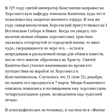
В 325 году святой император Константин направил на
Херсонесскую кафедру епископа Капитона, куда тот и
пожаловал под защитою военного отряда. В том же
году священномученик Херсонский присутствовал на I
Вселенском Соборе в Никее. Когда он увидел, что
малочисленная община херсонесских христиан
оказалась отторгнутой от городской жизни, то явил
чудо, свершившееся по вере его, – остался
невредимым в раскаленной пещи для обжига извести,
после чего многие обратились ко Христу. Святой
Капитон был утоплен язычниками во время его
путешествия на корабле из Херсонеса в
Константинополь. Случилось это 21 (или 22) декабря,
но память его празднуется 7 марта. Мощи блаженного
епископа покоились в посвященном ему херсонесском
четырехапсидном храме, возведенном над чудесной
печью.
В агиографических источниках, в частности в «Житии