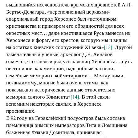
выдающийся исследователь крымских древностей А.Л.
Бертье-Делагард, «переполненный церквями»
епархиальный город Херсонес был «источником
христианства и примером его обрядностей для всех
окрестных мест… даже крестившаяся Русь вынесла из
Херсонеса и форму его крестов, которую мы и видим
на остатках киевских сооружений XI века»
[13]
. Другой
замечательный ученый-археолог Д.В. Айналов
отмечал, что «целый ряд усыпальниц Херсонеса… суть
не что иное, как мемории, надгробные часовни,
семейные мемории с койметириями… Между ними,
по-видимому, многие были очень чтимы, как
показывают исторические данные относительно
мемории святого Климента»
[14]
. В этой связи
вспомним некоторых святых, в Херсонесе
просиявших.
В 92 году на Гераклейский полуостров была сослана
племянница римских императоров Тита и Домициана
блаженная Флавия Домитилла, принявшая