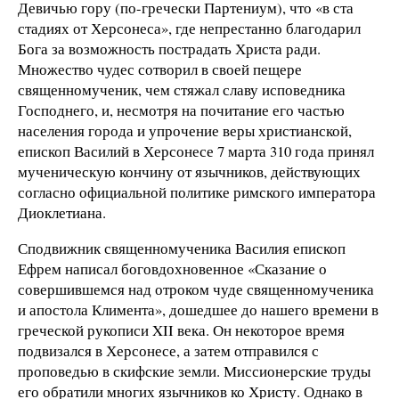
Девичью гору (по-гречески Партениум), что «в ста
стадиях от Херсонеса», где непрестанно благодарил
Бога за возможность пострадать Христа ради.
Множество чудес сотворил в своей пещере
священномученик, чем стяжал славу исповедника
Господнего, и, несмотря на почитание его частью
населения города и упрочение веры христианской,
епископ Василий в Херсонесе 7 марта 310 года принял
мученическую кончину от язычников, действующих
согласно официальной политике римского императора
Диоклетиана.
Сподвижник священномученика Василия епископ
Ефрем написал боговдохновенное «Сказание о
совершившемся над отроком чуде священномученика
и апостола Климента», дошедшее до нашего времени в
греческой рукописи XII века. Он некоторое время
подвизался в Херсонесе, а затем отправился с
проповедью в скифские земли. Миссионерские труды
его обратили многих язычников ко Христу. Однако в