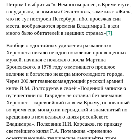
Петром I выбритых”». Немногим ранее, в Кременчуге,
государыня, вспоминая Севастополь, заметила: «Жаль,
что не тут построен Петербург, ибо, проезжая сии
места, воображаются времена Владимира I, в кои
много было обитателей в здешних странах»
[7]
.
Вообще о «достойных удивления развалинах»
Херсонеса писало не одно поколение просвещенных
мужей, начиная с польского посла Мартина
Броневского, в 1578 году отметившего прошлое
величие и богатство некогда многолюдного города.
Через 200 лет главнокомандующий русской армией
князь В.М. Долгоруков в своей «Поденной записке о
путешествии по Тавриде» не оставил без внимания
Херсонес – «древнейший во всем Крыму, основанный
во время еще монархии персидской и знаменитый по
крещению в нем великого князя российского
Владимира». Полковник Н.И. Корсаков, по приказу
светлейшего князя Г.А. Потемкина «прилежно
осматривающий» таврические ландшафты, тоже