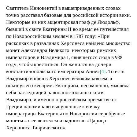
Святитель Иннокентий в вышеприведенных словах
точно расставил базовые для российской истории вехи.
Некоторые из них акцентировал граф де Людольф,
бывший в свите Екатерины II во время ее путешествия
по Новороссийским землям в 1787 году: «При
раскопках в развалинах Херсонеса найдено множество
монет Александра Великого, некоторых римских
императоров и Владимира I, явившегося сюда в 988
году, чтобы креститься. Он женился на дочери
константинопольского императора Анне»
[4]
. То есть
Владимир вошел в Херсонес великим князем, а
покинул его кесарем. Екатерина, несомненно, мыслила
себя наследницей равноапостольного князя
Владимира, и именно о российском преемстве от
Греции напоминали выпущенные к вояжу
императрицы Екатерины по Новороссии серебряные
монеты – с ее вензелем и надписью «Царица
Херсониса Таврического».