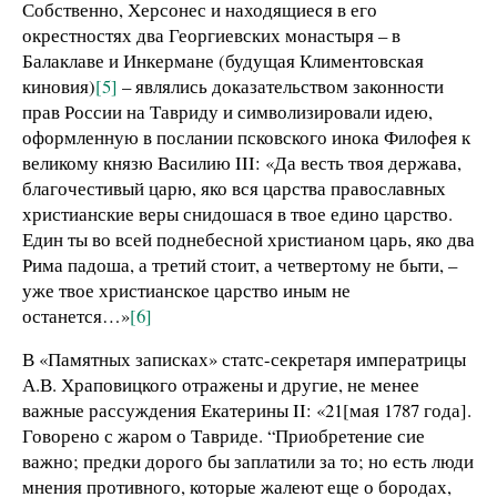
Собственно, Херсонес и находящиеся в его
окрестностях два Георгиевских монастыря – в
Балаклаве и Инкермане (будущая Климентовская
киновия)
[5]
– являлись доказательством законности
прав России на Тавриду и символизировали идею,
оформленную в послании псковского инока Филофея к
великому князю Василию III: «Да весть твоя держава,
благочестивый царю, яко вся царства православных
христианские веры снидошася в твое едино царство.
Един ты во всей поднебесной христианом царь, яко два
Рима падоша, а третий стоит, а четвертому не быти, –
уже твое христианское царство иным не
останется…»
[6]
В «Памятных записках» статс-секретаря императрицы
А.В. Храповицкого отражены и другие, не менее
важные рассуждения Екатерины II: «21[мая 1787 года].
Говорено с жаром о Тавриде. “Приобретение сие
важно; предки дорого бы заплатили за то; но есть люди
мнения противного, которые жалеют еще о бородах,