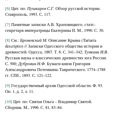
[6]
Цит. по:
Пушкарев С.Г.
Обзор русской истории.
Ставрополь, 1993. С. 117.
[7]
Памятные записки А.В. Храповицкого, статс-
секретаря императрицы Екатерины II. М., 1990. С. 30.
[8]
См.:
Броневский М.
Описание Крыма (Tartaria
descriptio) // Записки Одесского общества истории и
древностей. Одесса, 1867. Т. 6. С. 341–342;
Тункина И.В.
Русская наука о классических древностях юга России.
С. 500;
Дубровин Н.Ф.
Бумаги князя Григория
Александровича Потемкина-Таврического. 1774–1788
гг. СПб., 1893. С. 121–122.
[9]
Государственный архив Одесской области. Ф. 93.
Оп. 1, д. 2, л. 11.
[10]
Цит. по: Святая Ольга – Владимир Святой.
Сборник. М., 1996. С. 81, 83–84.