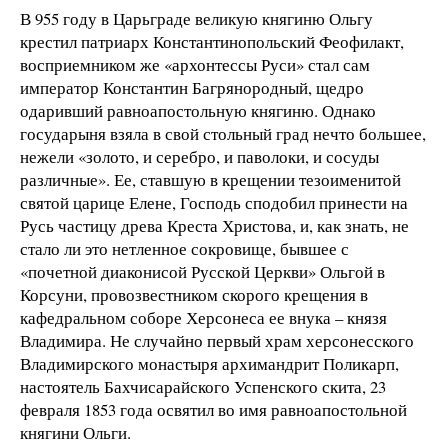
В 955 году в Царьграде великую княгиню Ольгу
крестил патриарх Константинопольский Феофилакт,
восприемником же «архонтессы Руси» стал сам
император Константин Багрянородный, щедро
одаривший равноапостольную княгиню. Однако
государыня взяла в свой стольный град нечто большее,
нежели «золото, и серебро, и паволоки, и сосуды
различные». Ее, ставшую в крещении тезоименитой
святой царице Елене, Господь сподобил принести на
Русь частицу древа Креста Христова, и, как знать, не
стало ли это нетленное сокровище, бывшее с
«почетной диаконисой Русской Церкви» Ольгой в
Корсуни, провозвестником скорого крещения в
кафедральном соборе Херсонеса ее внука – князя
Владимира. Не случайно первый храм херсонесского
Владимирского монастыря архимандрит Поликарп,
настоятель Бахчисарайского Успенского скита, 23
февраля 1853 года освятил во имя равноапостольной
княгини Ольги.