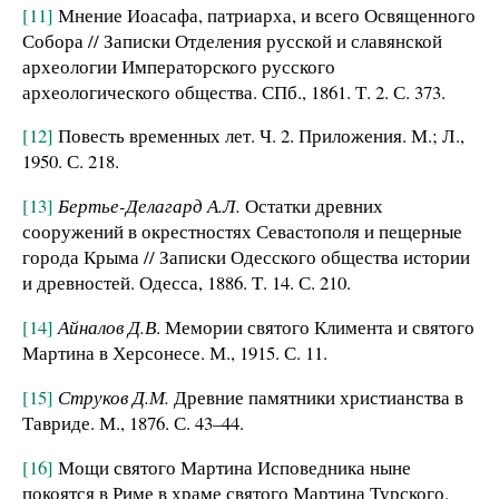
[11]
Мнение Иоасафа, патриарха, и всего Освященного
Собора // Записки Отделения русской и славянской
археологии Императорского русского
археологического общества. СПб., 1861. Т. 2. С. 373.
[12]
Повесть временных лет. Ч. 2. Приложения. М.; Л.,
1950. С. 218.
[13]
Бертье-Делагард А.Л.
Остатки древних
сооружений в окрестностях Севастополя и пещерные
города Крыма // Записки Одесского общества истории
и древностей. Одесса, 1886. Т. 14. С. 210.
[14]
Айналов Д.В
. Мемории святого Климента и святого
Мартина в Херсонесе. М., 1915. С. 11.
[15]
Струков Д.М.
Древние памятники христианства в
Тавриде. М., 1876. С. 43–44.
[16]
Мощи святого Мартина Исповедника ныне
покоятся в Риме в храме святого Мартина Турского.