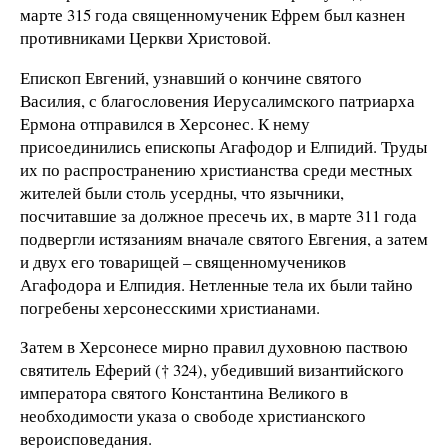
марте 315 года священномученик Ефрем был казнен
противниками Церкви Христовой.
Епископ Евгений, узнавший о кончине святого
Василия, с благословения Иерусалимского патриарха
Ермона отправился в Херсонес. К нему
присоединились епископы Агафодор и Елпидий. Труды
их по распространению христианства среди местных
жителей были столь усердны, что язычники,
посчитавшие за должное пресечь их, в марте 311 года
подвергли истязаниям вначале святого Евгения, а затем
и двух его товарищей – священномучеников
Агафодора и Елпидия. Нетленные тела их были тайно
погребены херсонесскими христианами.
Затем в Херсонесе мирно правил духовною паствою
святитель Еферий († 324), убедивший византийского
императора святого Константина Великого в
необходимости указа о свободе христианского
вероисповедания.