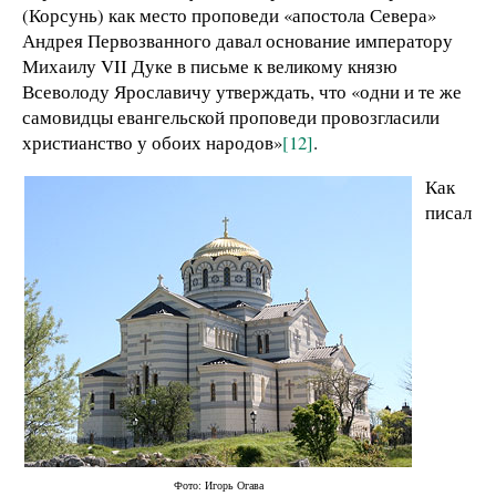
(Корсунь) как место проповеди «апостола Севера»
Андрея Первозванного давал основание императору
Михаилу VII Дуке в письме к великому князю
Всеволоду Ярославичу утверждать, что «одни и те же
самовидцы евангельской проповеди провозгласили
христианство у обоих народов»
[12]
.
Как
писал
Фото: Игорь Огава