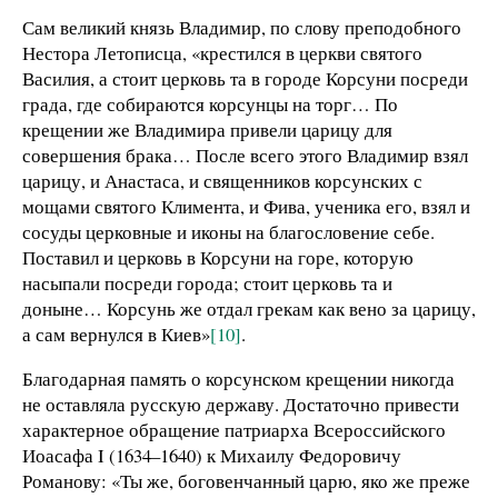
Сам великий князь Владимир, по слову преподобного
Нестора Летописца, «крестился в церкви святого
Василия, а стоит церковь та в городе Корсуни посреди
града, где собираются корсунцы на торг… По
крещении же Владимира привели царицу для
совершения брака… После всего этого Владимир взял
царицу, и Анастаса, и священников корсунских с
мощами святого Климента, и Фива, ученика его, взял и
сосуды церковные и иконы на благословение себе.
Поставил и церковь в Корсуни на горе, которую
насыпали посреди города; стоит церковь та и
доныне… Корсунь же отдал грекам как вено за царицу,
а сам вернулся в Киев»
[10]
.
Благодарная память о корсунском крещении никогда
не оставляла русскую державу. Достаточно привести
характерное обращение патриарха Всероссийского
Иоасафа I (1634–1640) к Михаилу Федоровичу
Романову: «Ты же, боговенчанный царю, яко же преже