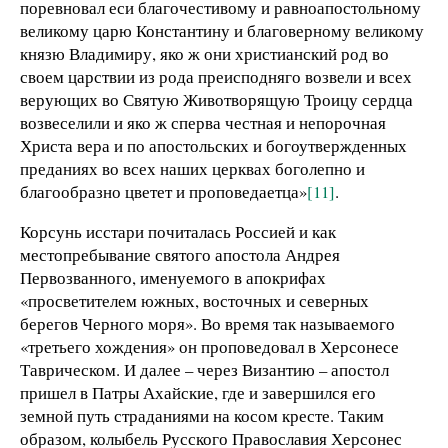
поревновал еси благочестивому и равноапостольному
великому царю Константину и благоверному великому
князю Владимиру, яко ж они христианский род во
своем царствии из рода преисподняго возвели и всех
верующих во Святую Животворящую Троицу сердца
возвеселили и яко ж сперва честная и непорочная
Христа вера и по апостольских и богоутвержденных
преданиях во всех наших церквах боголепно и
благообразно цветет и проповедаетца»
[11]
.
Корсунь исстари почиталась Россией и как
местопребывание святого апостола Андрея
Первозванного, именуемого в апокрифах
«просветителем южных, восточных и северных
берегов Черного моря». Во время так называемого
«третьего хождения» он проповедовал в Херсонесе
Таврическом. И далее – через Византию – апостол
пришел в Патры Ахайские, где и завершился его
земной путь страданиями на косом кресте. Таким
образом, колыбель Русского Православия Херсонес