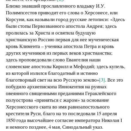
Близко знавший прославленного владыку И.У.
Полимпсестов приводит его слова о Херсонесе, или
Корсуни, как называли город русские летописи: «Здесь
были стопы Первозванного апостола Андрея; здесь
пролилась за Христа и освятила будущую
христианскую Россию первая для нее мученическая
кровь Климента – ученика апостола Петра и кровь
других мучеников из первых веков христианства;
здесь проповедовали слово Евангелия наши
словенские апостолы Кирилл и Мефодий; здесь купель,
из которой излился благодатный и истинно
благотворный свет на всю Русскую землю»
[3]
. Все это
побудило архиепископа Иннокентия на руинах
овеянного священными преданиями Гераклейского
полуострова «приняться с жаром» за основание
Херсонесского скита во имя равноапостольного
крестителя Руси, благо на то последовали 15 апреля
1850 года высочайшее согласие императора Николая I
и немного позднее, 4 мая, Синодальный указ.