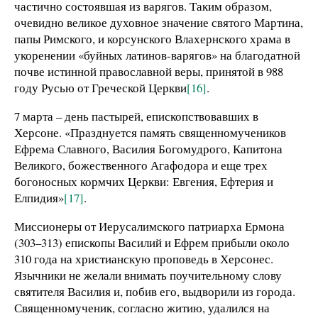
частично состоявшая из варягов. Таким образом,
очевидно великое духовное значение святого Мартина,
папы Римского, и корсунского Влахернского храма в
укоренении «буйных латинов-варягов» на благодатной
почве истинной православной веры, принятой в 988
году Русью от Греческой Церкви
[16]
.
7 марта – день пастырей, епископствовавших в
Херсоне. «Празднуется память священномучеников
Ефрема Славного, Василия Богомудрого, Капитона
Великого, божественного Агафодора и еще трех
богоносных кормчих Церкви: Евгения, Ефтерия и
Елпидия»
[17]
.
Миссионеры от Иерусалимского патриарха Ермона
(303–313) епископы Василий и Ефрем прибыли около
310 года на христианскую проповедь в Херсонес.
Язычники не желали внимать поучительному слову
святителя Василия и, побив его, выдворили из города.
Священномученик, согласно житию, удалился на