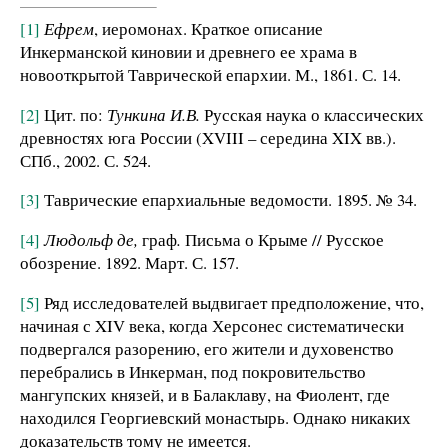
[1]
Ефрем
, иеромонах. Краткое описание
Инкерманской киновии и древнего ее храма в
новооткрытой Таврической епархии. М., 1861. С. 14.
[2]
Цит. по:
Тункина И.В.
Русская наука о классических
древностях юга России (XVIII – середина XIX вв.).
СПб., 2002. С. 524.
[3]
Таврические епархиальные ведомости. 1895. № 34.
[4]
Людольф де,
граф
.
Письма о Крыме // Русское
обозрение. 1892. Март. С. 157.
[5]
Ряд исследователей выдвигает предположение, что,
начиная с XIV века, когда Херсонес систематически
подвергался разорению, его жители и духовенство
перебрались в Инкерман, под покровительство
мангупских князей, и в Балаклаву, на Фиолент, где
находился Георгиевский монастырь. Однако никаких
доказательств тому не имеется.