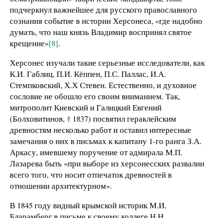
подчеркнул важнейшее для русского православного
сознания событие в истории Херсонеса, «где надобно
думать, что наш князь Владимир воспринял святое
крещение»
[8]
.
Херсонес изучали такие серьезные исследователи, как
К.И. Габлиц, П.И. Кёппен, П.С. Паллас, И.А.
Стемпковский, Х.Х Стевен. Естественно, и духовное
сословие не обошло его своим вниманием. Так,
митрополит Киевский и Галицкий Евгений
(Болховитинов, † 1837) посвятил гераклейским
древностям несколько работ и оставил интересные
замечания о них в письмах к капитану 1-го ранга З.А.
Аркасу, имевшему поручение от адмирала М.П.
Лазарева быть «при выборе из херсонесских развалин
всего того, что носит отпечаток древностей в
отношении архитектурном».
В 1845 году видный крымской историк М.И.
Бларамберг в письме к своему коллеге Н.Н.