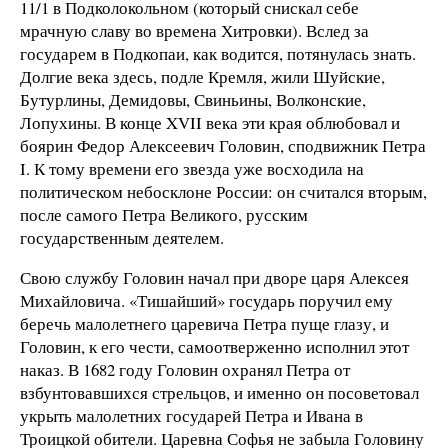
11/1 в Подколокольном (который снискал себе
мрачную славу во времена Хитровки). Вслед за
государем в Подкопаи, как водится, потянулась знать.
Долгие века здесь, подле Кремля, жили Шуйские,
Бутурлины, Демидовы, Свиньины, Волконские,
Лопухины. В конце XVII века эти края облюбовал и
боярин Федор Алексеевич Головин, сподвижник Петра
I. К тому времени его звезда уже восходила на
политическом небосклоне России: он считался вторым,
после самого Петра Великого, русским
государственным деятелем.
Свою службу Головин начал при дворе царя Алексея
Михайловича. «Тишайший» государь поручил ему
беречь малолетнего царевича Петра пуще глазу, и
Головин, к его чести, самоотверженно исполнил этот
наказ. В 1682 году Головин охранял Петра от
взбунтовавшихся стрельцов, и именно он посоветовал
укрыть малолетних государей Петра и Ивана в
Троицкой обители. Царевна Софья не забыла Головину