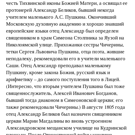
честь Тихвинской иконы Божией Матери, а освящал ее
протоиерей Александр Беликов, бывший некогда
учителем маленького А.С. Пушкина. Окончивший
Московскую духовную академию и хорошо знавший
европейские языки отец Александр был определен
священником в храм Симеона Столпника за Яузой на
Николоямской улице. Прихожанки сестры Чичерины,
тетки Сергея Львовича Пушкина, отца поэта, жившие
неподалеку, рекомендовали его в учители маленького
Саши. Отец Александр преподавал маленькому
Пушкину, кроме закона Божия, русский язык и
арифметику – до самого поступления того в Лицей.
(Интересно, что вторым учителем Пушкина был тоже
священнослужитель, Алексей Иванович Богданов,
бывший тогда диаконом в Симеоновской церкви; его
также рекомендовали Чичерины.) В августе 1805 года
отец Александр Беликов был назначен священником
церкви Марии Магдалины во вновь устроенном
Александровском мещанском училище на Кудринской
площади. После Отечественной войны училище,