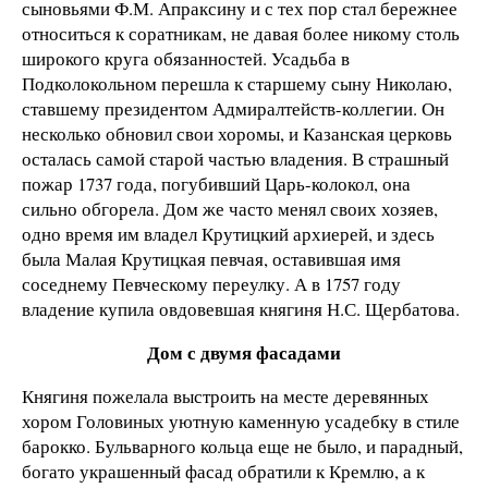
сыновьями Ф.М. Апраксину и с тех пор стал бережнее
относиться к соратникам, не давая более никому столь
широкого круга обязанностей. Усадьба в
Подколокольном перешла к старшему сыну Николаю,
ставшему президентом Адмиралтейств-коллегии. Он
несколько обновил свои хоромы, и Казанская церковь
осталась самой старой частью владения. В страшный
пожар 1737 года, погубивший Царь-колокол, она
сильно обгорела. Дом же часто менял своих хозяев,
одно время им владел Крутицкий архиерей, и здесь
была Малая Крутицкая певчая, оставившая имя
соседнему Певческому переулку. А в 1757 году
владение купила овдовевшая княгиня Н.С. Щербатова.
Дом с двумя фасадами
Княгиня пожелала выстроить на месте деревянных
хором Головиных уютную каменную усадебку в стиле
барокко. Бульварного кольца еще не было, и парадный,
богато украшенный фасад обратили к Кремлю, а к