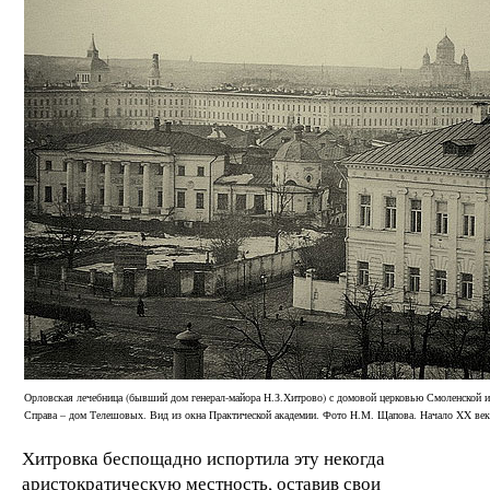
Орловская лечебница (бывший дом генерал-майора Н.З.Хитрово) с домовой церковью Смоленской 
Справа – дом Телешовых. Вид из окна Практической академии. Фото Н.М. Щапова. Начало XX век
Хитровка беспощадно испортила эту некогда
аристократическую местность, оставив свои