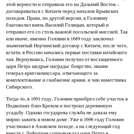
этой верности и отправила его на Дальний Восток –
договариваться с Китаем перед началом Крымских
походов. Права, по другой версии, к Головину
благоволил князь Василий Голицын, который и
отправил его со столь важной посольской миссией. Так
или иначе, именно Головин в 1689 году заключил
знаменитый Нерчинский договор с Китаем, после чего,
кстати, в Россию начались первые поставки китайского
чая. Вернувшись, Головин получил от восхищенного
царя Петра щедрые награды: боярство, звание
генерал-кригскомиссара, отвечающего за
комплектование и снабжение армии, и чин наместника
Сибирского.
Тогда-то, в 1691 году, Головин приобрел себе участок в
Подкопаях близ Кремля и построил деревянную
усадьбу. Однако государева служба не давала ему
мирно зажить в новом доме. Уже в 1696 году Головин
участвовал в Азовском походе, а на следующий год
вместе с Лефортом сопровождал царя Петра в