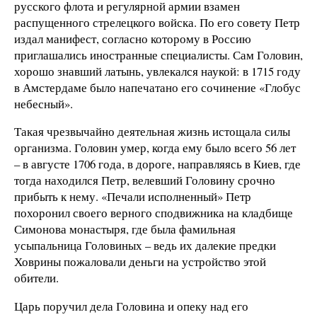
русского флота и регулярной армии взамен
распущенного стрелецкого войска. По его совету Петр
издал манифест, согласно которому в Россию
приглашались иностранные специалисты. Сам Головин,
хорошо знавший латынь, увлекался наукой: в 1715 году
в Амстердаме было напечатано его сочинение «Глобус
небесный».
Такая чрезвычайно деятельная жизнь истощала силы
организма. Головин умер, когда ему было всего 56 лет
– в августе 1706 года, в дороге, направляясь в Киев, где
тогда находился Петр, велевший Головину срочно
прибыть к нему. «Печали исполненный» Петр
похоронил своего верного сподвижника на кладбище
Симонова монастыря, где была фамильная
усыпальница Головиных – ведь их далекие предки
Ховрины пожаловали деньги на устройство этой
обители.
Царь поручил дела Головина и опеку над его