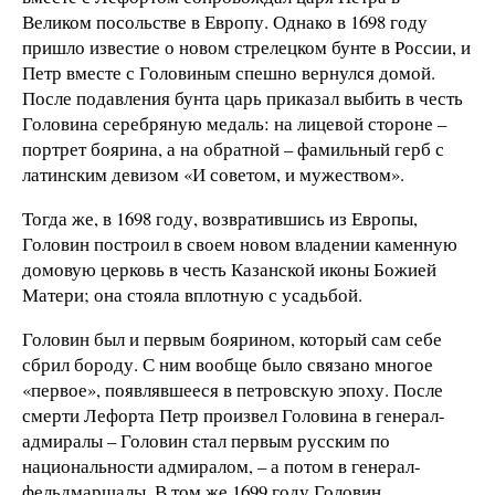
Великом посольстве в Европу. Однако в 1698 году
пришло известие о новом стрелецком бунте в России, и
Петр вместе с Головиным спешно вернулся домой.
После подавления бунта царь приказал выбить в честь
Головина серебряную медаль: на лицевой стороне –
портрет боярина, а на обратной – фамильный герб с
латинским девизом «И советом, и мужеством».
Тогда же, в 1698 году, возвратившись из Европы,
Головин построил в своем новом владении каменную
домовую церковь в честь Казанской иконы Божией
Матери; она стояла вплотную с усадьбой.
Головин был и первым боярином, который сам себе
сбрил бороду. С ним вообще было связано многое
«первое», появлявшееся в петровскую эпоху. После
смерти Лефорта Петр произвел Головина в генерал-
адмиралы – Головин стал первым русским по
национальности адмиралом, – а потом в генерал-
фельдмаршалы. В том же 1699 году Головин