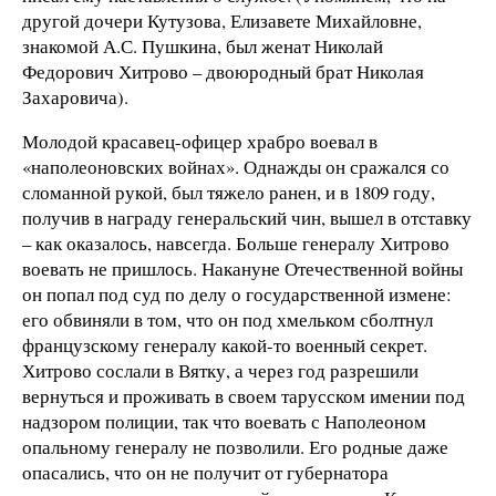
другой дочери Кутузова, Елизавете Михайловне,
знакомой А.С. Пушкина, был женат Николай
Федорович Хитрово – двоюродный брат Николая
Захаровича).
Молодой красавец-офицер храбро воевал в
«наполеоновских войнах». Однажды он сражался со
сломанной рукой, был тяжело ранен, и в 1809 году,
получив в награду генеральский чин, вышел в отставку
– как оказалось, навсегда. Больше генералу Хитрово
воевать не пришлось. Накануне Отечественной войны
он попал под суд по делу о государственной измене:
его обвиняли в том, что он под хмельком сболтнул
французскому генералу какой-то военный секрет.
Хитрово сослали в Вятку, а через год разрешили
вернуться и проживать в своем тарусском имении под
надзором полиции, так что воевать с Наполеоном
опальному генералу не позволили. Его родные даже
опасались, что он не получит от губернатора