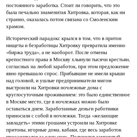
постоянного заработка. Стоит ли говорить, что это
была печально знаменитая Хитровка, которая, как ни
странно, оказалась потом связана со Смоленским
храмом.
Исторический парадокс крылся в том, что в притон
нищеты и безработицы Хитровку превратила именно
«биржа труда», а не наоборот. После отмены
крепостного права в Москву хлынули тысячи крестьян,
согласных на любой заработок, при этом предложение
явно превышало спрос. Прибывшие не имели крыши
над головой, и ушлые предприниматели мигом
выстроили на Хитровки ночлежные дома с
круглосуточным проживанием: это было единственное
в Москве место, где в ночлежках можно было
оставаться днем. Заработанные деньги работники
приносили с собой в ночлежки. Тогда «желающие
завладеть» этими грошами устроили на Хитровке
притоны, игорные дома, кабаки, где весь заработок
просаживался за одну ночь. Получился замкнутый