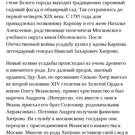
стене Белого города выходил традиционно скромный
садовый фасад и обширный сад. Так сохранялось до
первой четверти XIX века. С 1785 года дом
принадлежал полковнику Карпову и его жене Наталье
Алексеевне, родственнице попечителя Московского
учебного округа князя Оболенского. После
Отечественной войны усадьбу купил у вдовы Карпова
легендарный генерал Николай Захарович Хитрово.
Новый хозяин усадьбы происходил из очень древнего
и именитого рода. Его далекий предок, знатный
ордынец Эду-Хан, по прозванию Сильно-Хитр выехал
во второй половине XIV столетия из Золотой Орды к
князю Олегу Рязанскому, принял христианство и был
наречен Андреем. (Интересно, что вместе с ним в
Рязань приехал его брат Солохмир, родоначальник
Апраксиных). Потомки Андрея получили фамилию
Хитрово. На службу к московскому государю они
перешли с присоединением Рязанского княжества к
Москве. Многие из рода Хитрово оставили свой след в