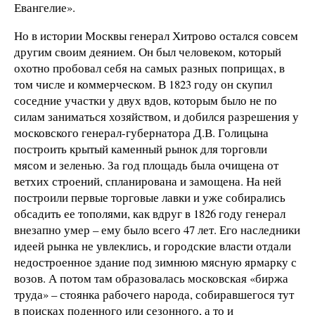
Евангелие».
Но в истории Москвы генерал Хитрово остался совсем
другим своим деянием. Он был человеком, который
охотно пробовал себя на самых разных поприщах, в
том числе и коммерческом. В 1823 году он скупил
соседние участки у двух вдов, которым было не по
силам заниматься хозяйством, и добился разрешения у
московского генерал-губернатора Д.В. Голицына
построить крытый каменный рынок для торговли
мясом и зеленью. За год площадь была очищена от
ветхих строений, спланирована и замощена. На ней
построили первые торговые лавки и уже собирались
обсадить ее тополями, как вдруг в 1826 году генерал
внезапно умер – ему было всего 47 лет. Его наследники
идеей рынка не увлеклись, и городские власти отдали
недостроенное здание под зимнюю мясную ярмарку с
возов. А потом там образовалась московская «биржа
труда» – стоянка рабочего народа, собиравшегося тут
в поисках поденного или сезонного, а то и