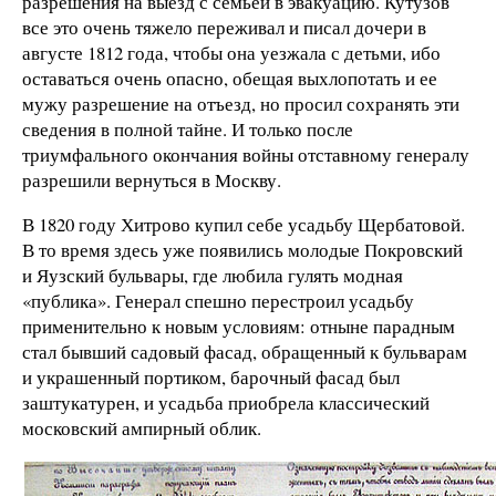
разрешения на выезд с семьей в эвакуацию. Кутузов
все это очень тяжело переживал и писал дочери в
августе 1812 года, чтобы она уезжала с детьми, ибо
оставаться очень опасно, обещая выхлопотать и ее
мужу разрешение на отъезд, но просил сохранять эти
сведения в полной тайне. И только после
триумфального окончания войны отставному генералу
разрешили вернуться в Москву.
В 1820 году Хитрово купил себе усадьбу Щербатовой.
В то время здесь уже появились молодые Покровский
и Яузский бульвары, где любила гулять модная
«публика». Генерал спешно перестроил усадьбу
применительно к новым условиям: отныне парадным
стал бывший садовый фасад, обращенный к бульварам
и украшенный портиком, барочный фасад был
заштукатурен, и усадьба приобрела классический
московский ампирный облик.