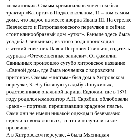
«памятники». Самым криминальным местом был
трактир «Каторга» в Подколокольном, 11 – том самом
доме, что вырос на месте дворца Ивана III. На стрелке
Певческого и Петропавловского переулков и сейчас
стоит клинообразный дом-«утюг». Раньше здесь была
усадьба Свиньиных; из этого рода происходил
статский советник Павел Петрович Свиньин, издатель
журнала «Отечественные записки». От фамилии
Свиньиных произошло сугубо хитровское название
«Свиной дом», где была ночлежка с воровским
притоном. Самым «чистым» был дом в Хитровском
переулке, 3. Эту бывшую усадьбу Лопухиных,
родственников опальной царицы Евдокии, где в 1871
году родился композитор А.Н. Скрябин, облюбовали
«раки» – портные, перешивавшие краденое платье.
Сами они не имели никакой одежды и безвылазно
сидели в своих логовах, за что и получили такое
прозвище.
А в Хитровском переулке, 4 была Мясницкая