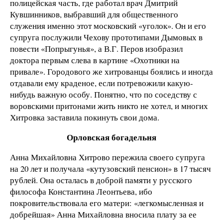
полицейская часть, где работал врач Дмитрий
Кувшинников, выбравший для общественного
служения именно этот московский «уголок». Он и его
супруга послужили Чехову прототипами Дымовых в
повести «Попрыгунья», а В.Г. Перов изобразил
доктора первым слева в картине «Охотники на
привале». Городового же хитрованцы боялись и иногда
отдавали ему краденое, если потревожили какую-
нибудь важную особу. Понятно, что по соседству с
воровскими притонами жить никто не хотел, и многих
Хитровка заставила покинуть свои дома.
Орловская богадельня
Анна Михайловна Хитрово пережила своего супруга
на 20 лет и получала «кутузовский пенсион» в 17 тысяч
рублей. Она осталась в доброй памяти у русского
философа Константина Леонтьева, ибо
покровительствовала его матери: «легкомысленная и
добрейшая» Анна Михайловна вносила плату за ее