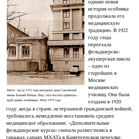
однако новая
история особняка
продолжала его
медицинскую
традицию. В 1922
году сюда
переехала
фельдшерско-
акушерская школа
– одно из
старейших в
Москве
медицинских
Место, где до 1932 года находился храм Смоленской
училищ. Она была
иконы Божией Матери. Вид с юго-востока (привязка –
край здания лечебницы). Фото 1979 года
создана в 1920
году, когда в стране, истерзанной гражданской войной,
требовалось немедленно восстановить среднее
медицинское образование. «Дополнительные
фельдшерские курсы» сначала разместились в
гаражах-сараях МХАТа в Камергерском переулке.