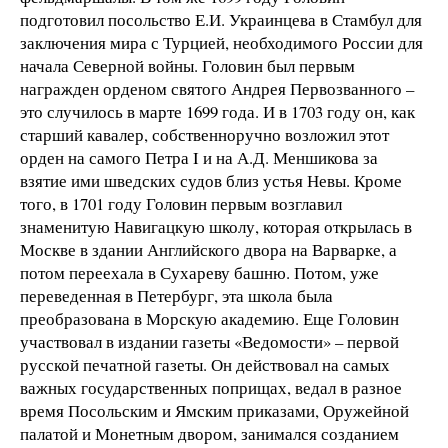
подготовил посольство Е.И. Украинцева в Стамбул для
заключения мира с Турцией, необходимого России для
начала Северной войны. Головин был первым
награжден орденом святого Андрея Первозванного –
это случилось в марте 1699 года. И в 1703 году он, как
старший кавалер, собственноручно возложил этот
орден на самого Петра I и на А.Д. Меншикова за
взятие ими шведских судов близ устья Невы. Кроме
того, в 1701 году Головин первым возглавил
знаменитую Навигацкую школу, которая открылась в
Москве в здании Английского двора на Варварке, а
потом переехала в Сухареву башню. Потом, уже
переведенная в Петербург, эта школа была
преобразована в Морскую академию. Еще Головин
участвовал в издании газеты «Ведомости» – первой
русской печатной газеты. Он действовал на самых
важных государственных поприщах, ведал в разное
время Посольским и Ямским приказами, Оружейной
палатой и Монетным двором, занимался созданием