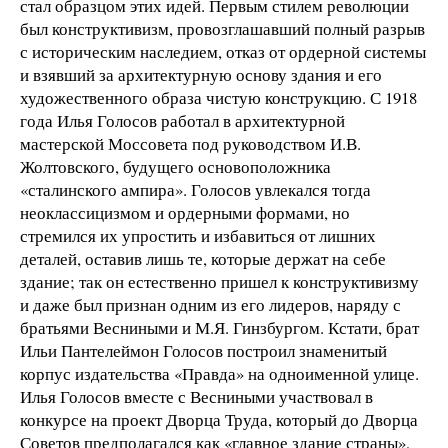
стал образцом этих идей. Первым стилем революции
был конструктивизм, провозглашавший полный разрыв
с историческим наследием, отказ от ордерной системы
и взявший за архитектурную основу здания и его
художественного образа чистую конструкцию. С 1918
года Илья Голосов работал в архитектурной
мастерской Моссовета под руководством И.В.
Жолтовского, будущего основоположника
«сталинского ампира». Голосов увлекался тогда
неоклассицизмом и ордерными формами, но
стремился их упростить и избавиться от лишних
деталей, оставив лишь те, которые держат на себе
здание; так он естественно пришел к конструктивизму
и даже был признан одним из его лидеров, наряду с
братьями Весниными и М.Я. Гинзбургом. Кстати, брат
Ильи Пантелеймон Голосов построил знаменитый
корпус издательства «Правда» на одноименной улице.
Илья Голосов вместе с Весниными участвовал в
конкурсе на проект Дворца Труда, который до Дворца
Советов предполагался как «главное здание страны»,