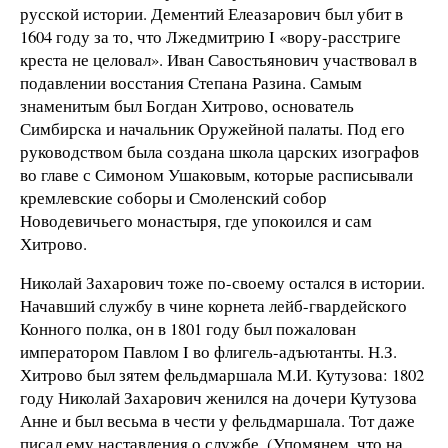
русской истории. Дементий Елеазарович был убит в
1604 году за то, что Лжедмитрию I «вору-расстриге
креста не целовал». Иван Савостьянович участвовал в
подавлении восстания Степана Разина. Самым
знаменитым был Богдан Хитрово, основатель
Симбирска и начальник Оружейной палаты. Под его
руководством была создана школа царских изографов
во главе с Симоном Ушаковым, которые расписывали
кремлевские соборы и Смоленский собор
Новодевичьего монастыря, где упокоился и сам
Хитрово.
Николай Захарович тоже по-своему остался в истории.
Начавший службу в чине корнета лейб-гвардейского
Конного полка, он в 1801 году был пожалован
императором Павлом I во флигель-адъютанты. Н.З.
Хитрово был зятем фельдмаршала М.И. Кутузова: 1802
году Николай Захарович женился на дочери Кутузова
Анне и был весьма в чести у фельдмаршала. Тот даже
писал ему наставления о службе. (Упомянем, что на