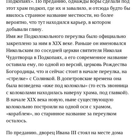
Подкопаях». По преданию, однажды воры сделали под
этот храм подкоп, где их и завалило, и отсюда будто бы
явилось странное название местности, но более
вероятно, что тут находился карьер, в котором
добывали глину.
Имя же Подколокольного переулка было официально
закреплено за ним в XIX веке. Раньше он именовался
Никольским по соседней церкви святителя Николая
Чудотворца в Подкопаях, а его современное название
оставила ему, по одной из версий, церковь Рождества
Богородицы, что и сейчас стоит в начале переулка, на
«стрелке» с Солянкой. В допетровские времена она
была возведена «иже под колоколы» (то есть звонница
с колоколами находилась наверху храма, под главкой).
В начале XIX века новую, ныне существующую
колокольню построили на одной оси с храмом,
«кораблем», но старинное название за переулком
осталось.
По преданию, дворец Ивана III стоял на месте дома