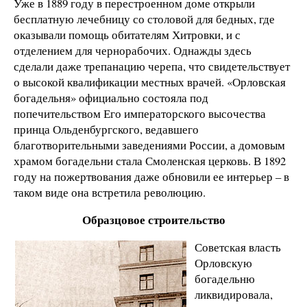
Уже в 1889 году в перестроенном доме открыли
бесплатную лечебницу со столовой для бедных, где
оказывали помощь обитателям Хитровки, и с
отделением для чернорабочих. Однажды здесь
сделали даже трепанацию черепа, что свидетельствует
о высокой квалификации местных врачей. «Орловская
богадельня» официально состояла под
попечительством Его императорского высочества
принца Ольденбургского, ведавшего
благотворительными заведениями России, а домовым
храмом богадельни стала Смоленская церковь. В 1892
году на пожертвования даже обновили ее интерьер – в
таком виде она встретила революцию.
Образцовое строительство
Советская власть
Орловскую
богадельню
ликвидировала,