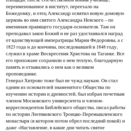
переименованное в институт, переехало на
Божедомку, и отец Александр освятил новую домовую
церковь во имя святого Александра Невского – по
именинам правящего государя-основателя. Там он
преподавал закон Божий и не раз удостаивался наград
от вдовствующей императрицы Марии Федоровны, а с
1823 года и до кончины, последовавшей в 1848 году,
служил в храме Воскресения Христова на Таганке. Все
его прихожане сохранили о нем теплую, благодарную
память и отзывались о нем как о великом
проповеднике.
Генерал Хитрово тоже был не чужд наукам. Он стал
одним из основателей знаменитого Общества по
изучению истории и древностей, был избран почетным
членом Московского университета и членом-
корреспондентом Библейского общества, писал работы
по истории Лютиковского Троицко-Перемышленского
монастыря (в котором потом обрел последний покой) и
даже «Наставление, в какие дни читать святое