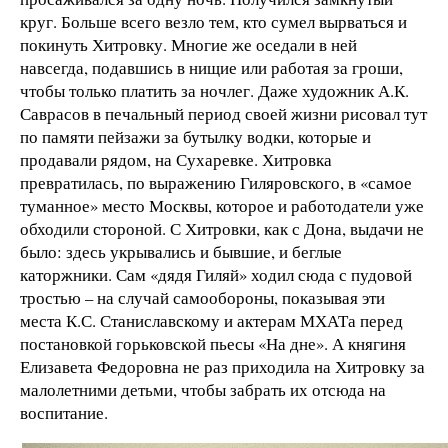
круг. Больше всего везло тем, кто сумел вырваться и
покинуть Хитровку. Многие же оседали в ней
навсегда, подавшись в нищие или работая за гроши,
чтобы только платить за ночлег. Даже художник А.К.
Саврасов в печальный период своей жизни рисовал тут
по памяти пейзажи за бутылку водки, которые и
продавали рядом, на Сухаревке. Хитровка
превратилась, по выражению Гиляровского, в «самое
туманное» место Москвы, которое и работодатели уже
обходили стороной. С Хитровки, как с Дона, выдачи не
было: здесь укрывались и бывшие, и беглые
каторжники. Сам «дядя Гиляй» ходил сюда с пудовой
тростью – на случай самообороны, показывая эти
места К.С. Станиславскому и актерам МХАТа перед
постановкой горьковской пьесы «На дне». А княгиня
Елизавета Федоровна не раз приходила на Хитровку за
малолетними детьми, чтобы забрать их отсюда на
воспитание.