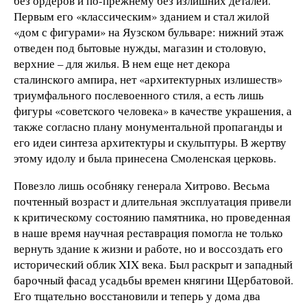
без ордеров и по-прежнему без излишних деталей.
Первым его «классическим» зданием и стал жилой
«дом с фигурами» на Яузском бульваре: нижний этаж
отведен под бытовые нужды, магазин и столовую,
верхние – для жилья. В нем еще нет декора
сталинского ампира, нет «архитектурных излишеств»
триумфального послевоенного стиля, а есть лишь
фигуры «советского человека» в качестве украшения, а
также согласно плану монументальной пропаганды и
его идеи синтеза архитектуры и скульптуры. В жертву
этому идолу и была принесена Смоленская церковь.
Повезло лишь особняку генерала Хитрово. Весьма
почтенный возраст и длительная эксплуатация привели
к критическому состоянию памятника, но проведенная
в наше время научная реставрация помогла не только
вернуть здание к жизни и работе, но и воссоздать его
исторический облик XIX века. Был раскрыт и западный
барочный фасад усадьбы времен княгини Щербатовой.
Его тщательно восстановили и теперь у дома два