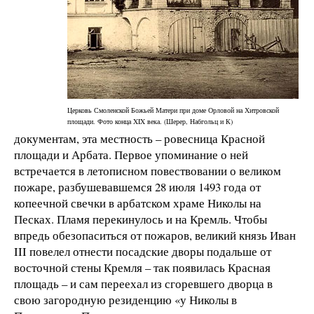
Церковь Смоленской Божьей Матери при доме Орловой на Хитровской
площади. Фото конца XIX века. (Шерер, Набгольц и К)
документам, эта местность – ровесница Красной
площади и Арбата. Первое упоминание о ней
встречается в летописном повествовании о великом
пожаре, разбушевавшемся 28 июля 1493 года от
копеечной свечки в арбатском храме Николы на
Песках. Пламя перекинулось и на Кремль. Чтобы
впредь обезопаситься от пожаров, великий князь Иван
III повелел отнести посадские дворы подальше от
восточной стены Кремля – так появилась Красная
площадь – и сам переехал из сгоревшего дворца в
свою загородную резиденцию «у Николы в