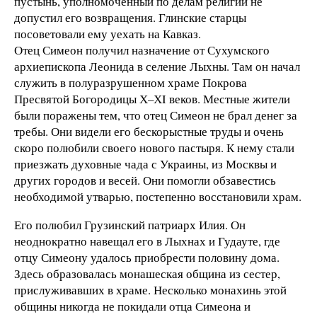
пустынь, уполномоченный по делам религии не
допустил его возвращения. Глинские старцы
посоветовали ему уехать на Кавказ.
Отец Симеон получил назначение от Сухумского
архиепископа Леонида в селение Лыхны. Там он начал
служить в полуразрушенном храме Покрова
Пресвятой Богородицы Х–ХI веков. Местные жители
были поражены тем, что отец Симеон не брал денег за
требы. Они видели его бескорыстные труды и очень
скоро полюбили своего нового пастыря. К нему стали
приезжать духовные чада с Украины, из Москвы и
других городов и весей. Они помогли обзавестись
необходимой утварью, постепенно восстановили храм.
Его полюбил Грузинский патриарх Илия. Он
неоднократно навещал его в Лыхнах и Гудауте, где
отцу Симеону удалось приобрести половину дома.
Здесь образовалась монашеская община из сестер,
прислуживавших в храме. Несколько монахинь этой
общины никогда не покидали отца Симеона и