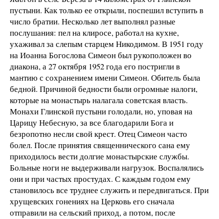
пустыни. Как только ее открыли, поспешил вступить в
число братии. Несколько лет выполнял разные
послушания: пел на клиросе, работал на кухне,
ухаживал за слепым старцем Никодимом. В 1951 году
на Иоанна Богослова Симеон был рукоположен во
диакона, а 27 октября 1952 года его постригли в
мантию с сохранением имени Симеон. Обитель была
бедной. Причиной бедности были огромные налоги,
которые на монастырь налагала советская власть.
Монахи Глинской пустыни голодали, но, уповая на
Царицу Небесную, за все благодарили Бога и
безропотно несли свой крест. Отец Симеон часто
болел. После принятия священнического сана ему
приходилось вести долгие монастырские службы.
Больные ноги не выдерживали нагрузок. Воспалялись
они и при частых простудах. С каждым годом ему
становилось все труднее служить и передвигаться. При
хрущевских гонениях на Церковь его сначала
отправили на сельский приход, а потом, после