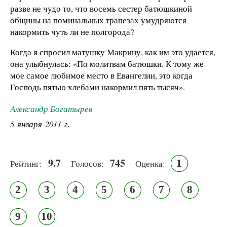
разве не чудо то, что восемь сестер батюшкиной
общины на поминальных трапезах умудряются
накормить чуть ли не полгорода?
Когда я спросил матушку Макрину, как им это удается,
она улыбнулась: «По молитвам батюшки. К тому же
мое самое любимое место в Евангелии, это когда
Господь пятью хлебами накормил пять тысяч».
Александр Богатырев
5 января 2011 г.
9.7
745
1
Рейтинг:
Голосов:
Оценка:
2
3
4
5
6
7
8
9
10