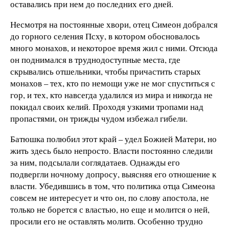
оставались при нем до последних его дней.
Несмотря на постоянные хвори, отец Симеон добрался
до горного селения Псху, в котором обосновалось
много монахов, и некоторое время жил с ними. Отсюда
он поднимался в труднодоступные места, где
скрывались отшельники, чтобы причастить старых
монахов – тех, кто по немощи уже не мог спуститься с
гор, и тех, кто навсегда удалился из мира и никогда не
покидал своих келий. Проходя узкими тропами над
пропастями, он трижды чудом избежал гибели.
Батюшка полюбил этот край – удел Божией Матери, но
жить здесь было непросто. Власти постоянно следили
за ним, подсылали соглядатаев. Однажды его
подвергли ночному допросу, выясняя его отношение к
власти. Убедившись в том, что политика отца Симеона
совсем не интересует и что он, по слову апостола, не
только не борется с властью, но еще и молится о ней,
просили его не оставлять молитв. Особенно трудно