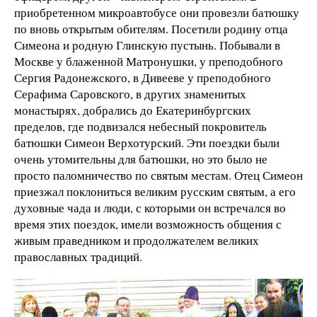
приобретенном микроавтобусе они провезли батюшку
по вновь открытым обителям. Посетили родину отца
Симеона и родную Глинскую пустынь. Побывали в
Москве у блаженной Матронушки, у преподобного
Сергия Радонежского, в Дивееве у преподобного
Серафима Саровского, в других знаменитых
монастырях, добрались до Екатеринбургских
пределов, где подвизался небесный покровитель
батюшки Симеон Верхотурский. Эти поездки были
очень утомительны для батюшки, но это было не
просто паломничество по святым местам. Отец Симеон
приезжал поклониться великим русским святым, а его
духовные чада и люди, с которыми он встречался во
время этих поездок, имели возможность общения с
живым праведником и продолжателем великих
православных традиций.