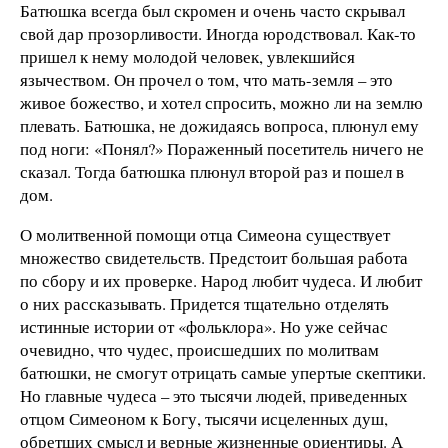
Батюшка всегда был скромен и очень часто скрывал
свой дар прозорливости. Иногда юродствовал. Как-то
пришел к нему молодой человек, увлекшийся
язычеством. Он прочел о том, что мать-земля – это
живое божество, и хотел спросить, можно ли на землю
плевать. Батюшка, не дожидаясь вопроса, плюнул ему
под ноги: «Понял?» Пораженный посетитель ничего не
сказал. Тогда батюшка плюнул второй раз и пошел в
дом.
О молитвенной помощи отца Симеона существует
множество свидетельств. Предстоит большая работа
по сбору и их проверке. Народ любит чудеса. И любит
о них рассказывать. Придется тщательно отделять
истинные истории от «фольклора». Но уже сейчас
очевидно, что чудес, происшедших по молитвам
батюшки, не смогут отрицать самые упертые скептики.
Но главные чудеса – это тысячи людей, приведенных
отцом Симеоном к Богу, тысячи исцеленных душ,
обретших смысл и верные жизненные ориентиры. А