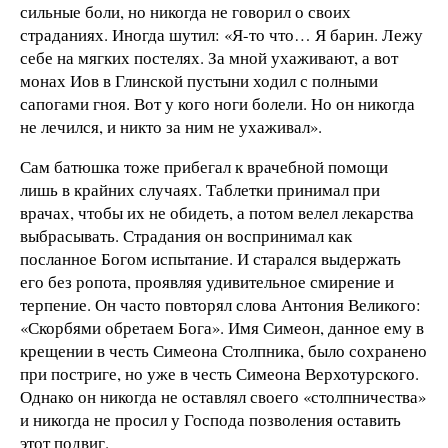
сильные боли, но никогда не говорил о своих
страданиях. Иногда шутил: «Я-то что… Я барин. Лежу
себе на мягких постелях. За мной ухаживают, а вот
монах Иов в Глинской пустыни ходил с полными
сапогами гноя. Вот у кого ноги болели. Но он никогда
не лечился, и никто за ним не ухаживал».
Сам батюшка тоже прибегал к врачебной помощи
лишь в крайних случаях. Таблетки принимал при
врачах, чтобы их не обидеть, а потом велел лекарства
выбрасывать. Страдания он воспринимал как
посланное Богом испытание. И старался выдержать
его без ропота, проявляя удивительное смирение и
терпение. Он часто повторял слова Антония Великого:
«Скорбями обретаем Бога». Имя Симеон, данное ему в
крещении в честь Симеона Столпника, было сохранено
при постриге, но уже в честь Симеона Верхотурского.
Однако он никогда не оставлял своего «столпничества»
и никогда не просил у Господа позволения оставить
этот подвиг.