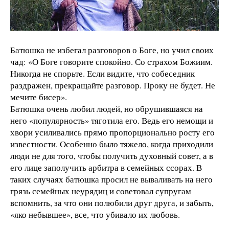
Батюшка не избегал разговоров о Боге, но учил своих
чад: «О Боге говорите спокойно. Со страхом Божиим.
Никогда не спорьте. Если видите, что собеседник
раздражен, прекращайте разговор. Проку не будет. Не
мечите бисер».
Батюшка очень любил людей, но обрушившаяся на
него «популярность» тяготила его. Ведь его немощи и
хвори усиливались прямо пропорционально росту его
известности. Особенно было тяжело, когда приходили
люди не для того, чтобы получить духовный совет, а в
его лице заполучить арбитра в семейных ссорах. В
таких случаях батюшка просил не вываливать на него
грязь семейных неурядиц и советовал супругам
вспомнить, за что они полюбили друг друга, и забыть,
«яко небывшее», все, что убивало их любовь.