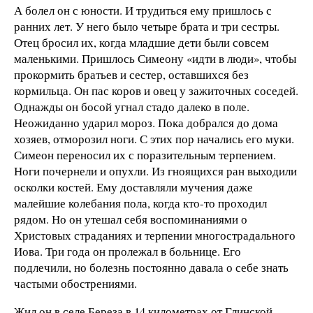
А болел он с юности. И трудиться ему пришлось с
ранних лет. У него было четыре брата и три сестры.
Отец бросил их, когда младшие дети были совсем
маленькими. Пришлось Симеону «идти в люди», чтобы
прокормить братьев и сестер, оставшихся без
кормильца. Он пас коров и овец у зажиточных соседей.
Однажды он босой угнал стадо далеко в поле.
Неожиданно ударил мороз. Пока добрался до дома
хозяев, отморозил ноги. С этих пор начались его муки.
Симеон переносил их с поразительным терпением.
Ноги почернели и опухли. Из гноящихся ран выходили
осколки костей. Ему доставляли мучения даже
малейшие колебания пола, когда кто-то проходил
рядом. Но он утешал себя воспоминаниями о
Христовых страданиях и терпении многострадального
Иова. Три года он пролежал в больнице. Его
подлечили, но болезнь постоянно давала о себе знать
частыми обострениями.
Жил он в селе Береза в 14 километрах от Глинской