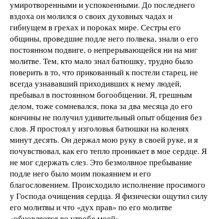
умиротворенными и успокоенными. До последнего
вздоха он молился о своих духовных чадах и
гибнущем в грехах и пороках мире. Сестры его
общины, проведшие подле него полвека, знали о его
постоянном подвиге, о непрерывающейся ни на миг
молитве. Тем, кто мало знал батюшку, трудно было
поверить в то, что прикованный к постели старец, не
всегда узнававший приходивших к нему людей,
пребывал в постоянном богообщении. Я, грешным
делом, тоже сомневался, пока за два месяца до его
кончины не получил удивительный опыт общения без
слов. Я простоял у изголовья батюшки на коленях
минут десять. Он держал мою руку в своей руке, и я
почувствовал, как его тепло проникает в мое сердце. Я
не мог сдержать слез. Это безмолвное пребывание
подле него было моим покаянием и его
благословением. Происходило исполнение просимого
у Господа очищения сердца. Я физически ощутил силу
его молитвы и что «дух прав» по его молитве
«обновляется во утробе моей».