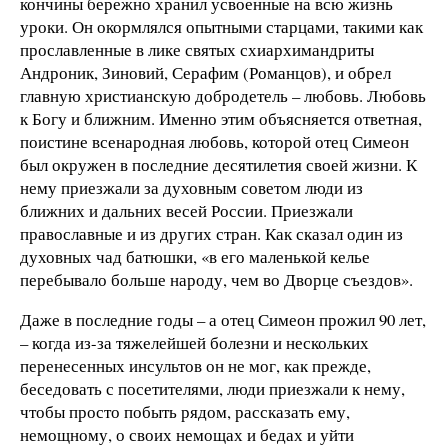
кончины бережно хранил усвоенные на всю жизнь
уроки. Он окормлялся опытными старцами, такими как
прославленные в лике святых схиархимандриты
Андроник, Зиновий, Серафим (Романцов), и обрел
главную христианскую добродетель – любовь. Любовь
к Богу и ближним. Именно этим объясняется ответная,
поистине всенародная любовь, которой отец Симеон
был окружен в последние десятилетия своей жизни. К
нему приезжали за духовным советом люди из
ближних и дальних весей России. Приезжали
православные и из других стран. Как сказал один из
духовных чад батюшки, «в его маленькой келье
перебывало больше народу, чем во Дворце съездов».
Даже в последние годы – а отец Симеон прожил 90 лет,
– когда из-за тяжелейшей болезни и нескольких
перенесенных инсультов он не мог, как прежде,
беседовать с посетителями, люди приезжали к нему,
чтобы просто побыть рядом, рассказать ему,
немощному, о своих немощах и бедах и уйти