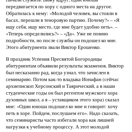
передвигается по хору с одного места на другое.
Обратилась к нему: «Молодой человек, вы стояли в
басах, перешли в теноровую партию. Почему?» – «Я
ищу себя, ищу место, где мне будет удобно петь». –
«Теперь определились?» – «Да». Уже не помню
подробности, но после службы он подошел ко мне.
Этого абитуриента звали Виктор Ерошенко.
В праздник Успения Пресвятой Богородицы
абитуриентам объявили результаты экзаменов. Виктор
был несказанно рад, когда узнал, что зачислен в
семинарию. Потом как-то владыка Ионафан (сейчас
архиепископ Херсонский и Таврический, а в наши
студенческие годы он был регентом мужского хора
духовных школ, а я – уставщиком этого хора) сказал
мне: «Один юноша подошел ко мне и говорит: хочу
петь в хоре. Пойдем, послушаем его». Надо сказать,
что семинаристы часто избегали хора как лишней
нагрузки к учебному процессу. А этот молодой