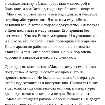
в сельхозинститут. Сама я работала медсестрой в
больнице, и вот Витя однажды прибегает и говорит:
«Мама, есть объявление, что в медицинском училище
недобор абитуриентов». Я ответила ему: «Витя,
оставляй все, быстрей подавай документы». Он поехал
в Киев поступать в медучилище. Его приняли без
экзаменов. Учился Витя там хорошо. И в училище, как
и в школе, его любили. Затем проводила его в армию.
После армии он работал в поликлинике, потом на
станции. И там Витю полюбили. До сих пор очень
хорошо отзываются и часто вспоминают.
Однажды он мне сказал: «Мама, я хочу в семинарию
поступать». А тогда, в советское время, это не
приветствовалось. Не было специальной литературы,
чтобы подготовиться к поступлению. Пошли мы с ним
в церковь, священник записал его имя, а литературы
для подготовки к экзаменам не дал. Витя говорит:
«Мама, он пойдет в райком и обо мне скажет. Не дадут
мне поступить». Стали думать, что делать. Решили