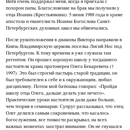
Витя очень поддержал меня, когда я приехала с
похорон папы. Благословение на брак мы получили у
отца Иоанна (Крестьянкина). 5 июня 1988 года в храме
апостола и евангелиста Иоанна Богослова Санкт-
Петербургских духовных школ мы обвенчались.
После рукоположения в диаконы Виктора направили в
Князь-Владимирскую церковь поселка Лисий Нос под
Петербургом. К тому времени я уже служила там
регентом. Он прошел хорошую школу у тогдашнего
настоятеля храма протоиерея Олега Бекаревича (†
1997). Это был строгий пастырь старой традиции, он
был требователен к себе и к окружающим, любил
дисциплину. Потом мой батюшка говорил: «Пройдя
школу отца Олега, дальше делать уже нечего».
Практические уроки настоятеля дали даже больше,
чем теория в семинарии. Супруг рассказывал, что отец
Олег делился самым сокровенным, что касалось
богослужения, все тонкости раскрывал, на всех
важных моментах заострял внимание. Он не гнушался