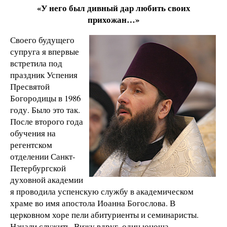
«У него был дивный дар любить своих
прихожан…»
Своего будущего
супруга я впервые
встретила под
праздник Успения
Пресвятой
Богородицы в 1986
году. Было это так.
После второго года
обучения на
регентском
отделении Санкт-
Петербургской
духовной академии
я проводила успенскую службу в академическом
храме во имя апостола Иоанна Богослова. В
церковном хоре пели абитуриенты и семинаристы.
Начали служить. Вижу вдруг, один юноша