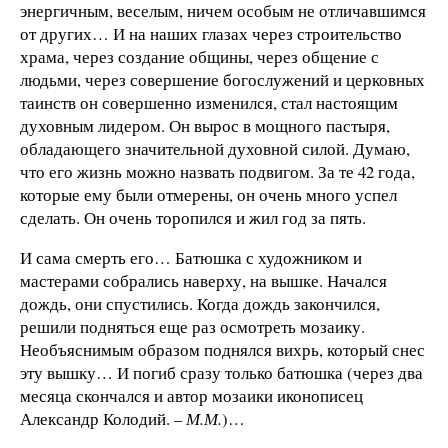
энергичным, веселым, ничем особым не отличавшимся
от других… И на наших глазах через строительство
храма, через создание общины, через общение с
людьми, через совершение богослужений и церковных
таинств он совершенно изменился, стал настоящим
духовным лидером. Он вырос в мощного пастыря,
обладающего значительной духовной силой. Думаю,
что его жизнь можно назвать подвигом. За те 42 года,
которые ему были отмерены, он очень много успел
сделать. Он очень торопился и жил год за пять.
И сама смерть его… Батюшка с художником и
мастерами собрались наверху, на вышке. Начался
дождь, они спустились. Когда дождь закончился,
решили подняться еще раз осмотреть мозаику.
Необъяснимым образом поднялся вихрь, который снес
эту вышку… И погиб сразу только батюшка (через два
месяца скончался и автор мозаики иконописец
Александр Колодий.
–
М.М
.
)…