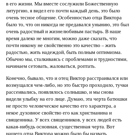
в его жизни. Мы вместе сослужили Божественную
литургию, я видел его почти каждый день, это было
очень тесное общение. Особенностью отца Виктора
было то, что он никогда не предавался унынию, это был
очень радостный и жизнелюбивым пастырь. В наше
время далеко не многим, можно даже сказать, что
почти никому не свойственно это качество – жить
радостью, жить надеждой, быть полным оптимизма.
Обычно мы, сталкиваясь с проблемами и трудностями,
начинаем сетовать, жаловаться, роптать.
Конечно, бывало, что и отец Виктор расстраивался или
возмущался чем-либо, но это быстро проходило, тучки
рассеивались, появлялось солнышко, и мы снова
видели улыбку на его лице. Думаю, эта черта батюшки
не просто человеческое качество его характера, а
некое духовное свойство его как христианина и
священника. У всех священников, у всех людей есть
какая-нибудь основная, существенная черта. Вот
нашего отца Виктора можно было бы назвать