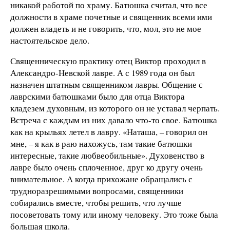
никакой работой по храму. Батюшка считал, что все
должности в храме почетные и священник всеми ими
должен владеть и не говорить, что, мол, это не мое
настоятельское дело.
Священническую практику отец Виктор проходил в
Александро-Невской лавре. А с 1989 года он был
назначен штатным священником лавры. Общение с
лаврскими батюшками было для отца Виктора
кладезем духовным, из которого он не уставал черпать.
Встреча с каждым из них давало что-то свое. Батюшка
как на крыльях летел в лавру. «Наташа, – говорил он
мне, – я как в раю нахожусь, там такие батюшки
интересные, такие любвеобильные». Духовенство в
лавре было очень сплоченное, друг ко другу очень
внимательное. А когда прихожане обращались с
трудноразрешимыми вопросами, священники
собирались вместе, чтобы решить, что лучше
посоветовать тому или иному человеку. Это тоже была
большая школа.