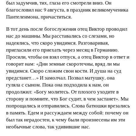
был задумчив, тих, глаза его смотрели вниз. Он
благословил нас 9 августа, в праздник великомученика
Пантелеимона, причаститься.
В тот день после богослужения отец Виктор проводил
нас до машины. Мы расставались со слезами, но
надеялись, что скоро увидимся. Разговаривая,
пригласили его приехать через месяц в Германию.
Просили, чтобы он взял отпуск, а отец Виктор в ответ и
говорит нам: «Дни земные скоротечны, вряд ли мы
увидимся. Скоро сложим свои кости. И душа на суд
предстанет…» И замолчал. Позвал матушку, она
гуляла с сыном. Пока она подходила к нам, он
продолжил: «Богу молитесь. От плохого уходите в
сторону и помните, что Бог судит, в чем застанет». Мы
попрощались и отправились. Слова батюшки врезались
в память. Едем и рассуждаем между собой: почему он
был так нерадостен, к чему были произнесены им эти
необычные слова, так удивившие нас.