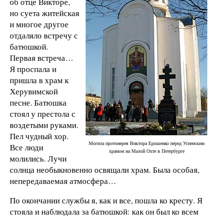
об отце Викторе,
но суета житейская
и многое другое
отдаляло встречу с
батюшкой.
Первая встреча…
Я проспала и
пришла в храм к
Херувимской
песне. Батюшка
стоял у престола с
воздетыми руками.
Пел чудный хор.
Могила протоиерея Виктора Ерошенко перед Успенским
Все люди
храмом на Малой Охте в Петербурге
молились. Лучи
солнца необыкновенно освящали храм. Была особая,
непередаваемая атмосфера…
По окончании службы я, как и все, пошла ко кресту. Я
стояла и наблюдала за батюшкой: как он был ко всем