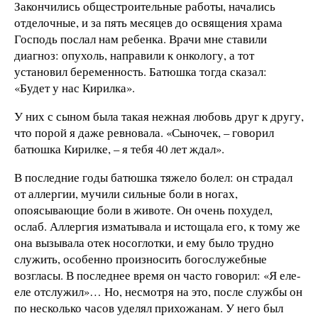
Закончились общестроительные работы, начались
отделочные, и за пять месяцев до освящения храма
Господь послал нам ребенка. Врачи мне ставили
диагноз: опухоль, направили к онкологу, а тот
установил беременность. Батюшка тогда сказал:
«Будет у нас Кирилка».
У них с сыном была такая нежная любовь друг к другу,
что порой я даже ревновала. «Сыночек, – говорил
батюшка Кирилке, – я тебя 40 лет ждал».
В последние годы батюшка тяжело болел: он страдал
от аллергии, мучили сильные боли в ногах,
опоясывающие боли в животе. Он очень похудел,
ослаб. Аллергия изматывала и истощала его, к тому же
она вызывала отек носоглотки, и ему было трудно
служить, особенно произносить богослужебные
возгласы. В последнее время он часто говорил: «Я еле-
еле отслужил»… Но, несмотря на это, после службы он
по несколько часов уделял прихожанам. У него был