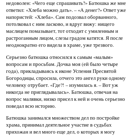
недоволен: «Чего еще спрашивать?» Батюшка же мне
ответил: «Хлеба можно дать». – «А денег?» Ответ уже
напористей: «Хлеба». Сам подозвал оборванного,
потолковал с ним ласково, и вдруг вижу: нищего
маслицем помазывает, тот отходит с умиленным и
растроганным лицом, слезы градом катятся. Я после
неоднократно его видела в храме, уже трезвого.
Серьезно батюшка относился к самым «малым»
вопросам и просьбам. Дочка моя (ей было четыре
года), прикладываясь к иконе Успения Пресвятой
Богородицы, спросила, отчего это ангел руки одному
человеку отрубает. «Где?! – изумилась я. – Вот уж
никогда не приглядывалась». Батюшка, отвечая на
вопрос малявки, низко присел к ней и очень серьезно
поведал всю историю.
Батюшка занимался множеством дел по постройке
храма, принимал деятельное участие в судьбах
прихожан и вел много еще дел, о которых я могу