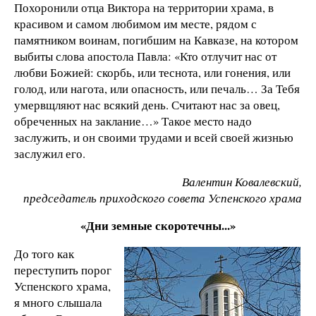
Похоронили отца Виктора на территории храма, в
красивом и самом любимом им месте, рядом с
памятником воинам, погибшим на Кавказе, на котором
выбиты слова апостола Павла: «Кто отлучит нас от
любви Божией: скорбь, или теснота, или гонения, или
голод, или нагота, или опасность, или печаль… За Тебя
умервщляют нас всякий день. Считают нас за овец,
обреченных на заклание…» Такое место надо
заслужить, и он своими трудами и всей своей жизнью
заслужил его.
Валентин Ковалевский,
председатель приходского совета Успенского храма
«Дни земные скоротечны...»
До того как
переступить порог
Успенского храма,
я много слышала