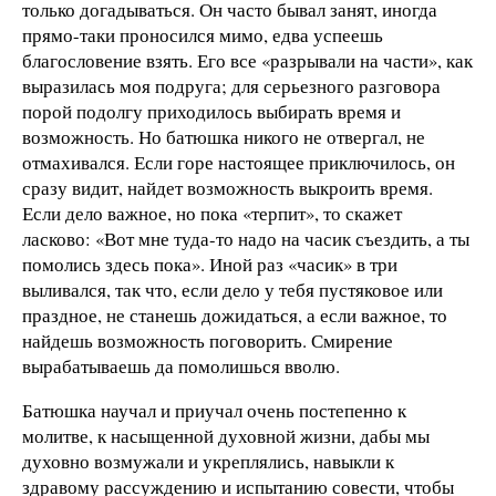
только догадываться. Он часто бывал занят, иногда
прямо-таки проносился мимо, едва успеешь
благословение взять. Его все «разрывали на части», как
выразилась моя подруга; для серьезного разговора
порой подолгу приходилось выбирать время и
возможность. Но батюшка никого не отвергал, не
отмахивался. Если горе настоящее приключилось, он
сразу видит, найдет возможность выкроить время.
Если дело важное, но пока «терпит», то скажет
ласково: «Вот мне туда-то надо на часик съездить, а ты
помолись здесь пока». Иной раз «часик» в три
выливался, так что, если дело у тебя пустяковое или
праздное, не станешь дожидаться, а если важное, то
найдешь возможность поговорить. Смирение
вырабатываешь да помолишься вволю.
Батюшка научал и приучал очень постепенно к
молитве, к насыщенной духовной жизни, дабы мы
духовно возмужали и укреплялись, навыкли к
здравому рассуждению и испытанию совести, чтобы