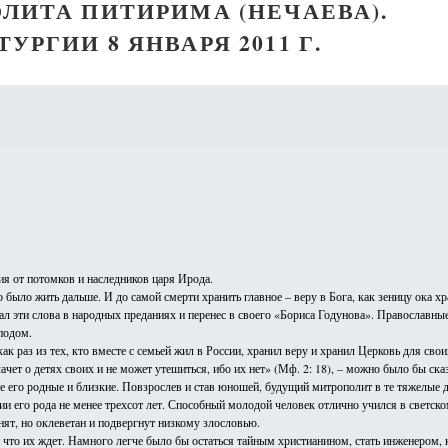
ЛИТА ПИТИРИМА (НЕЧАЕВА).
УРГИИ 8 ЯНВАРЯ 2011 Г.
ия от потомков и наследников царя Ирода.
 было жить дальше. И до самой смерти хранить главное – веру в Бога, как зеницу ока хр
эти слова в народных преданиях и перенес в своего «Бориса Годунова». Православные
подом.
 раз из тех, кто вместе с семьей жил в России, хранил веру и хранил Церковь для св
лачет о детях своих и не может утешиться, ибо их нет» (Мф. 2: 18), – можно было бы 
 его родные и близкие. Повзрослев и став юношей, будущий митрополит в те тяжелые дл
и его рода не менее трехсот лет. Способный молодой человек отлично учился в светском
нят, но оклеветан и подвергнут низкому злословью.
 что их ждет. Намного легче было бы остаться тайным христианином, стать инженером, к