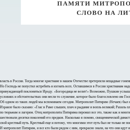
ПАМЯТИ МИТРОПО
СЛОВО НА ЛИТ
власть в России. Тогда многие христиане в нашем Отечестве претерпели нещадные гонен
Но Господь не попустил истребить и изгнать всех. Оставшимся в России христианам надо
принуждающей поклониться Ироду. «Богородица не велит!» Возможно, Пушкин услышал 
условиях и обстоятельствах они несли то служение, которое было благословлено им Гос
Об одном из таких людей мы вспоминаем сегодня. Митрополит Питирим (Нечаев) был как
Израиле было сказано: «Глас в Раме слышен, плач и рыдание и вопль великий; Рахиль п
по тюрьмам и лагерям. Отец митрополита Питирима пережил все это, также как и многие
шествовали десятки поколений его предков. Насколько я помню, священнической династи
свой крестный путь. Крестный еще и потому, что многими этот путь был не только не по
И митрополит Питирим, и все кто были рядом с ним, прекрасно знали, на что они идут и