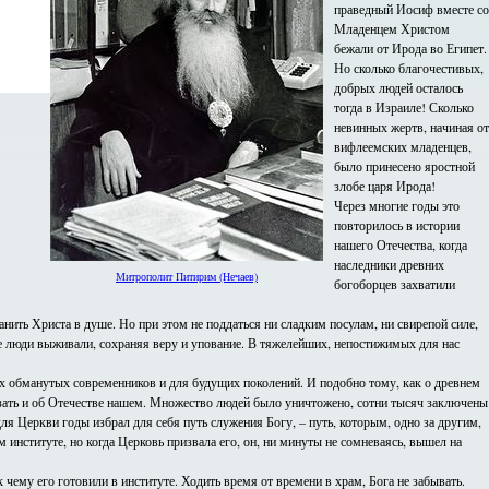
праведный Иосиф вместе со
Младенцем Христом
бежали от Ирода во Египет.
Но сколько благочестивых,
добрых людей осталось
тогда в Израиле! Сколько
невинных жертв, начиная от
вифлеемских младенцев,
было принесено яростной
злобе царя Ирода!
Через многие годы это
повторилось в истории
нашего Отечества, когда
наследники древних
Митрополит Питирим (Нечаев)
богоборцев захватили
анить Христа в душе. Но при этом не поддаться ни сладким посулам, ни свирепой силе,
 люди выживали, сохраняя веру и упование. В тяжелейших, непостижимых для нас
оих обманутых современников и для будущих поколений. И подобно тому, как о древнем
сказать и об Отечестве нашем. Множество людей было уничтожено, сотни тысяч заключены
я Церкви годы избрал для себя путь служения Богу, – путь, которым, одно за другим,
 институте, но когда Церковь призвала его, он, ни минуты не сомневаясь, вышел на
 чему его готовили в институте. Ходить время от времени в храм, Бога не забывать.