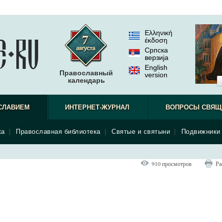
Ελληνική
έκδοση
Српска
верзиjа
English
Православный
version
календарь
СЛАВИЕМ
ИНТЕРНЕТ-ЖУРНАЛ
ВОПРОСЫ СВЯЩ
ка
|
Православная библиотека
|
Святые и святыни
|
Подвижники 
910 просмотров
Ра