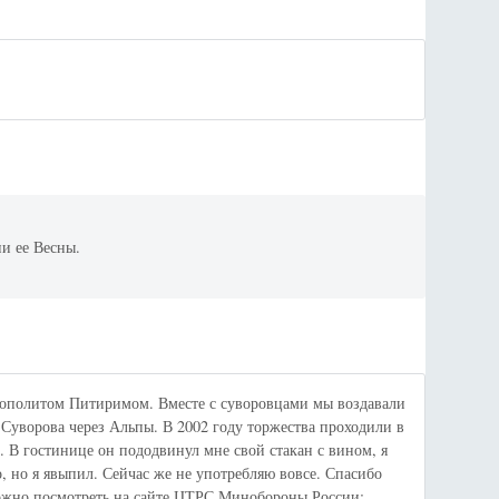
и ее Весны.
ополитом Питиримом. Вместе с суворовцами мы воздавали
 Суворова через Альпы. В 2002 году торжества проходили в
 В гостинице он пододвинул мне свой стакан с вином, я
о, но я явыпил. Сейчас же не употребляю вовсе. Спасибо
 можно посмотреть на сайте ЦТРС Минобороны России: