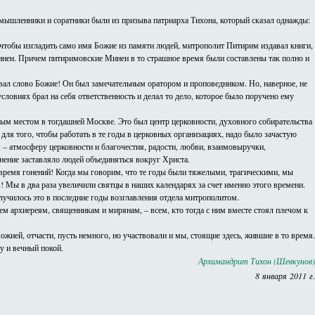
номышленники и соратники были из призыва патриарха Тихона, который сказал однажды:
, чтобы изгладить само имя Божие из памяти людей, митрополит Питирим издавал книги,
инеи. Причем питиримовские Минеи в то страшное время были составлены так полно и
овал слово Божие! Он был замечательным оратором и проповедником. Но, наверное, не
словиях брал на себя ответственность и делал то дело, которое было поручено ему
бым местом в тогдашней Москве. Это был центр церковности, духовного собирательства
для того, чтобы работать в те годы в церковных организациях, надо было зачастую
а, – атмосферу церковности и благочестия, радости, любви, взаимовыручки,
нение заставляло людей объединяться вокруг Христа.
о время гонений! Когда мы говорим, что те годы были тяжелыми, трагическими, мы
! Мы в два раза увеличили святцы в наших календарях за счет именно этого времени.
Случилось это в последние годы возглавления отдела митрополитом.
м архиереям, священникам и мирянам, – всем, кто тогда с ним вместе стоял плечом к
жией, отчасти, пусть немного, но участвовали и мы, стоящие здесь, жившие в то время.
у и вечный покой.
Архимандрит Тихон (Шевкунов)
8 января 2011 г.