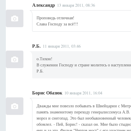
Александр
13 января 2011, 08:36
Проповедь отличная!
Слава Господу за всё!!!
Р.Б.
11 января 2011, 03:46
o.Тихон!
В служении Господу и стране молитесь о наступлени
Р.Б.
Борис Обазюк
10 января 2011, 16:04
Дважды мне повезло побывать в Швейцарии с Митр
память знаменитому переходу генералиссимуса А.В.
мороз и снегопад. Это был необыкновенный человек.
обомлел. - Пей, Борис! - сказал он. Мне было стыдн
ему и за это. Фильм "Чертов мост" с его участием