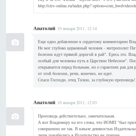
http://ctrs-online.ru/index.php? оption=com_hwdvide
Анатолий
10 января 2011, 12:14
Еще одно добавление к сердитому комментарию Вл
Не мог глубоко церковный человек - митрополит П
болезни идут прямой дорогой в рай". Ересь это. Вла
особый для человека путь в Царствие Небесное". По
открывается перед больным, но о гарантиях рая дл
от этой болезни, речи, конечно, не идет.
Спаси Господи, отец Тихон, за глубокую проповедь!
Анатолий
10 января 2011, 12:03
Проповедь действительно, замечательная.
А вот Владимиру на его слова, что ИОМП "был прихл
совершенно не так. В начале девяностых Издательск
люди понабились в Издательство не лучшие.