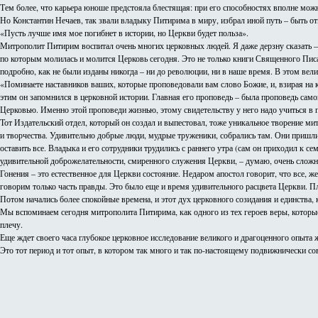
Тем более, что карьера юноше предстояла блестящая: при его способностях вполне мож
Но Константин Нечаев, так звали владыку Питирима в миру, избрал иной путь – быть о
«Пусть лучше имя мое погибнет в истории, но Церкви будет польза».
Митрополит Питирим воспитал очень многих церковных людей. Я даже дерзну сказать – 
по которым молилась и молится Церковь сегодня. Это не только книги Священного Пис
подробно, как не были изданы никогда – ни до революции, ни в наше время. В этом вел
«Поминаете наставников ваших, которые проповедовали вам слово Божие, и, взирая на 
этим он запомнился в церковной истории. Главная его проповедь – была проповедь само
Церковью. Именно этой проповеди жизнью, этому свидетельству у него надо учиться в 
Тот Издательский отдел, который он создал и выпестовал, тоже уникальное творение 
и творчества. Удивительно добрые люди, мудрые труженики, собрались там. Они пришли
оставить все. Владыка и его сотрудники трудились с раннего утра (сам он приходил к с
удивительной доброжелательности, смиренного служения Церкви, – думаю, очень сложно
Гонения – это естественное для Церкви состояние. Недаром апостол говорит, что все,
говорим только часть правды. Это было еще и время удивительного расцвета Церкви. Пл
Потом начались более спокойные времена, и этот дух церковного созидания и единства, 
Мы вспоминаем сегодня митрополита Питирима, как одного из тех героев веры, которые
плечу.
Еще ждет своего часа глубокое церковное исследование великого и драгоценного опыта ж
Это тот период и тот опыт, в котором так много и так по-настоящему подвижнически 