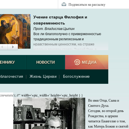
Подписаться на рассылку
Учение старца Филофея и
современность
Прот. Владислав Цыпин
Все ли благополучно с приверженностью
традиционным религиозным и
нравственным ценностям, на страже
которых призван стоять Третий Рим, в
современной России?
ЕННИКУ
НОВОСТИ
МЕДИА
благочестия
|
Жизнь Церкви
|
Богослужение
спечатать
'); //'" width='+pic_width+' height='+pic_height } }
Во имя Отца, Сына и
Святого Духа.
Сегодня, во второй день
Рождества, в церкви
читается Евангелие о том,
как Матерь Божия и святой