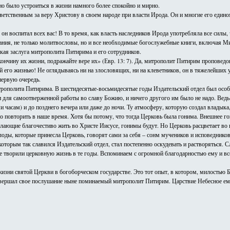
но было устроиться в жизни намного более спокойно и мирно.
тветственным за веру Христову в своем народе при власти Ирода. Он и многие его еди
он воспитал всех вас! В то время, как власть наследников Ирода употребляла все силы
ания, не только молитвословы, но и все необходимые богослужебные книги, включая М
икая заслуга митрополита Питирима и его сотрудников.
кончину их жизни, подражайте вере их» (Евр. 13: 7). Да, митрополит Питирим проповед
й его жизнью! Не оглядываясь ни на злословящих, ни на клеветников, он в тяжелейших у
первую очередь.
митрополита Питирима. В шестидесятые-восьмидесятые годы Издательский отдел был осо
 для самоотверженной работы во славу Божию, и ничего другого им было не надо. Ведь 
еми часам) и до позднего вечера или даже до ночи. Ту атмосферу, которую создал владык
 повторить в наше время. Хотя бы потому, что тогда Церковь была гонима. Внешнее го
 желающие благочестиво жить во Христе Иисусе, гонимы будут. Но Церковь расцветает в
оды, которые принесла Церковь, говорят сами за себя – сонм мучеников и исповедников
которым так славился Издательский отдел, стал постепенно оскудевать и растворяться. 
 творили церковную жизнь в те годы. Вспоминаем с огромной благодарностью ему и все
изни святой Церкви в богоборческом государстве. Это тот опыт, в котором, милостью Бо
совершал свое послушание ныне поминаемый митрополит Питирим. Царствие Небесное ем