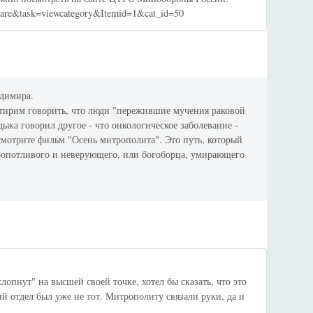
oshare&task=viewcategory&Itemid=1&cat_id=50
адимира.
итирим говорить, что люди "пережившие мучения раковой
дыка говорил другое - что онкологическое заболевание -
смотрите фильм "Осень митрополита". Это путь, который
я ропотливого и неверующего, или богоборца, умирающего
опнут" на высшей своей точке, хотел бы сказать, что это
ий отдел был уже не тот. Митрополиту связали руки, да и