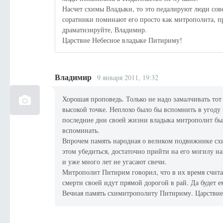
Насчет схимы Владыки, то это педалируют люди сов
соратники поминают его просто как митрополита, п
драматизируйте, Владимир.
Царствие Небесное владыке Питириму!
Владимир
9 января 2011, 19:32
Хорошая проповедь. Только не надо замалчивать тот
высокой точке. Неплохо было бы вспомнить в угоду 
последние дни своей жизни владыка митрополит был
вспоминать.
Впрочем память народная о великом подвижнике схи
этом убедиться, достаточно прийти на его могилу н
и уже много лет не угасают свечи.
Митрополит Питирим говорил, что в их время счита
смерти своей идут прямой дорогой в рай. Да будет е
Вечная память схимитрополиту Питириму. Царствие