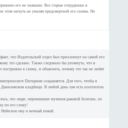
ершенно его не знавшие. Все старые сотрудники и
ри этом ничуть не умаляя предсмертной его схимы. Не
 факт, что Издательский отдел был прихлопнут на самой его
кому это сделано. Также следовало бы упомнуть, что в
 пострижен в схиму, и объяснить, почему это так не любят
митрополите Питириме сохраняется. Для того, чтобы в
а Даниловском кладбище. В любой день там есть посетители
лось, что люди, пережившие мучения раковой болезни, по
му по его слову!
 Небесное ему и вечный покой.