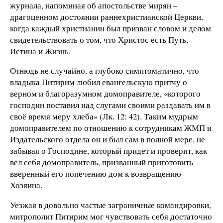
журнала, напоминая об апостольстве мирян –
драгоценном достоянии раннехристианской Церкви,
когда каждый христианин был призван словом и делом
свидетельствовать о том, что Христос есть Путь,
Истина и Жизнь.
Отнюдь не случайно, а глубоко симптоматично, что
владыка Питирим любил евангельскую притчу о
верном и благоразумном домоправителе, «которого
господин поставил над слугами своими раздавать им в
своё время меру хлеба» (Лк. 12: 42). Таким мудрым
домоправителем по отношению к сотрудникам ЖМП и
Издательского отдела он и был сам в полной мере, не
забывая о Господине, который придет и проверит, как
вел себя домоправитель, призванный приготовить
вверенный его попечению дом к возвращению
Хозяина.
Уезжая в довольно частые заграничные командировки,
митрополит Питирим мог чувствовать себя достаточно