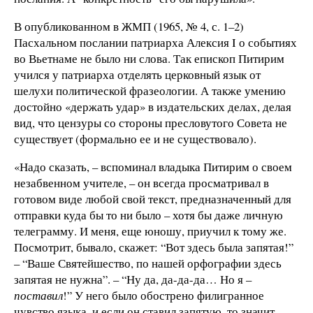
В опубликованном в ЖМП (1965, № 4, с. 1–2)
Пасхальном послании патриарха Алексия I о событиях
во Вьетнаме не было ни слова. Так епископ Питирим
учился у патриарха отделять церковный язык от
шелухи политической фразеологии. А также умению
достойно «держать удар» в издательских делах, делая
вид, что цензуры со стороны пресловутого Совета не
существует (формально ее и не существовало).
«Надо сказать, – вспоминал владыка Питирим о своем
незабвенном учителе, – он всегда просматривал в
готовом виде любой свой текст, предназначенный для
отправки куда бы то ни было – хотя бы даже личную
телеграмму. И меня, еще юношу, приучил к тому же.
Посмотрит, бывало, скажет: “Вот здесь была запятая!”
– “Ваше Святейшество, по нашей орфографии здесь
запятая не нужна”. – “Ну да, да-да-да… Но я –
поставил
!” У него было обострено филигранное
чувство языка, и если он ставил запятую, то значит