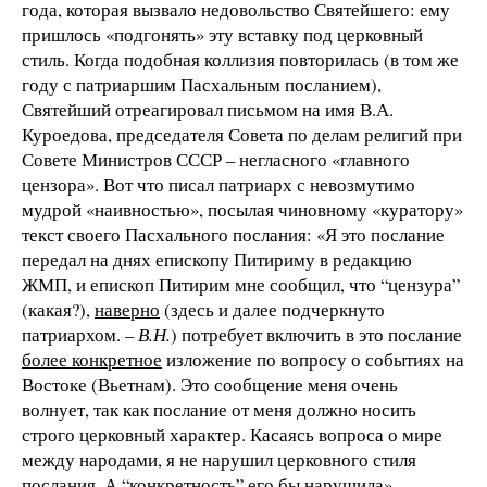
года, которая вызвало недовольство Святейшего: ему
пришлось «подгонять» эту вставку под церковный
стиль. Когда подобная коллизия повторилась (в том же
году с патриаршим Пасхальным посланием),
Святейший отреагировал письмом на имя В.А.
Куроедова, председателя Совета по делам религий при
Совете Министров СССР – негласного «главного
цензора». Вот что писал патриарх с невозмутимо
мудрой «наивностью», посылая чиновному «куратору»
текст своего Пасхального послания: «Я это послание
передал на днях епископу Питириму в редакцию
ЖМП, и епископ Питирим мне сообщил, что “цензура”
(какая?),
наверно
(здесь и далее подчеркнуто
патриархом. –
В.Н.
) потребует включить в это послание
более конкретное
изложение по вопросу о событиях на
Востоке (Вьетнам). Это сообщение меня очень
волнует, так как послание от меня должно носить
строго церковный характер. Касаясь вопроса о мире
между народами, я не нарушил церковного стиля
послания. А “конкретность” его бы нарушила».