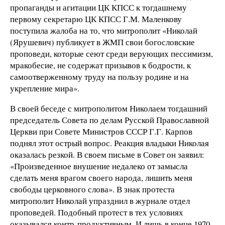
пропаганды и агитации ЦК КПСС к тогдашнему
первому секретарю ЦК КПСС Г.М. Маленкову
поступила жалоба на то, что митрополит «Николай
(Ярушевич) публикует в ЖМП свои богословские
проповеди, которые сеют среди верующих пессимизм,
мракобесие, не содержат призывов к бодрости, к
самоотверженному труду на пользу родине и на
укрепление мира».
В своей беседе с митрополитом Николаем тогдашний
председатель Совета по делам Русской Православной
Церкви при Совете Министров СССР Г.Г. Карпов
поднял этот острый вопрос. Реакция владыки Николая
оказалась резкой. В своем письме в Совет он заявил:
«Произведенное внушение недалеко от замысла
сделать меня врагом своего народа, лишить меня
свободы церковного слова». В знак протеста
митрополит Николай упразднил в журнале отдел
проповедей. Подобный протест в тех условиях
оказывался контр-продуктивным. И лишь в конце 1970-