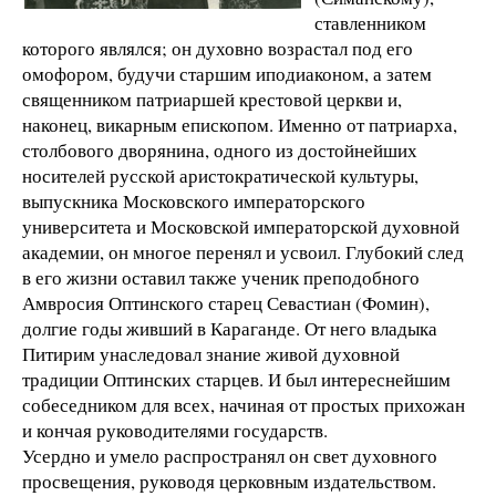
ставленником
которого являлся; он духовно возрастал под его
омофором, будучи старшим иподиаконом, а затем
священником патриаршей крестовой церкви и,
наконец, викарным епископом. Именно от патриарха,
столбового дворянина, одного из достойнейших
носителей русской аристократической культуры,
выпускника Московского императорского
университета и Московской императорской духовной
академии, он многое перенял и усвоил. Глубокий след
в его жизни оставил также ученик преподобного
Амвросия Оптинского старец Севастиан (Фомин),
долгие годы живший в Караганде. От него владыка
Питирим унаследовал знание живой духовной
традиции Оптинских старцев. И был интереснейшим
собеседником для всех, начиная от простых прихожан
и кончая руководителями государств.
Усердно и умело распространял он свет духовного
просвещения, руководя церковным издательством.