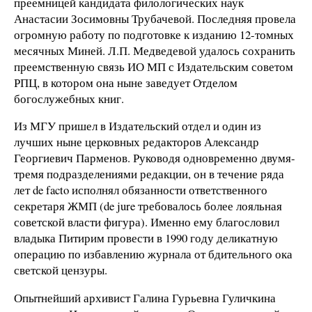
преемницей кандидата филологических наук
Анастасии Зосимовны Трубачевой. Последняя провела
огромную работу по подготовке к изданию 12-томных
месячных Миней. Л.П. Медведевой удалось сохранить
преемственную связь ИО МП с Издательским советом
РПЦ, в котором она ныне заведует Отделом
богослужебных книг.
Из МГУ пришел в Издательский отдел и один из
лучших ныне церковных редакторов Александр
Георгиевич Парменов. Руководя одновременно двумя-
тремя подразделениями редакции, он в течение ряда
лет de facto исполнял обязанности ответственного
секретаря ЖМП (de jure требовалось более лояльная
советской власти фигура). Именно ему благословил
владыка Питирим провести в 1990 году деликатную
операцию по избавлению журнала от бдительного ока
светской цензуры.
Опытнейший архивист Галина Гурьевна Гуличкина