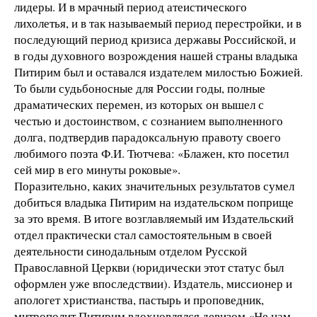
лидеры. И в мрачный период атеистического
лихолетья, и в так называемый период перестройки, и в
последующий период кризиса державы Российской, и
в годы духовного возрождения нашей страны владыка
Питирим был и оставался издателем милостью Божией.
То были судьбоносные для России годы, полные
драматических перемен, из которых он вышел с
честью и достоинством, с сознанием выполненного
долга, подтвердив парадоксальную правоту своего
любимого поэта Ф.И. Тютчева: «Блажен, кто посетил
сей мир в его минуты роковые».
Поразительно, каких значительных результатов сумел
добиться владыка Питирим на издательском поприще
за это время. В итоге возглавляемый им Издательский
отдел практически стал самостоятельным в своей
деятельности синодальным отделом Русской
Православной Церкви (юридически этот статус был
оформлен уже впоследствии). Издатель, миссионер и
апологет христианства, пастырь и проповедник,
митрополит Питирим вдохновлялся девизом «Не нам,