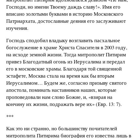
Господи, но имени Твоему даждь славу!». Имя его
вписано золотыми буквами в историю Московского
Патриархата, достославные деяния его заслуживают
изучения.
Господь сподобил владыку возглавить пасхальное
богослужение в храме Христа Спасителя в 2003 году,
на исходе земной жизни. Тогда митрополит Питирим
привез Благодатный огонь из Иерусалима и передал
его в московские храмы. Благодаря той священной
эстафете, Москва стала на время как бы вторым
Иерусалимом… Будем же, согласно призыву святого
апостола, поминать наставников наших, которые
проповедовали нам слово Божие, и, «взирая на
кончину их жизни, подражать вере их» (Евр. 13: 7).
***
Как это ни странно, но большинству почитателей
митрополита Питирима биография его известна лишь в