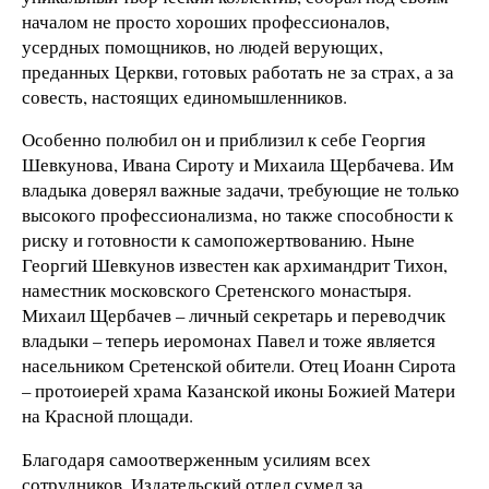
началом не просто хороших профессионалов,
усердных помощников, но людей верующих,
преданных Церкви, готовых работать не за страх, а за
совесть, настоящих единомышленников.
Особенно полюбил он и приблизил к себе Георгия
Шевкунова, Ивана Сироту и Михаила Щербачева. Им
владыка доверял важные задачи, требующие не только
высокого профессионализма, но также способности к
риску и готовности к самопожертвованию. Ныне
Георгий Шевкунов известен как архимандрит Тихон,
наместник московского Сретенского монастыря.
Михаил Щербачев – личный секретарь и переводчик
владыки – теперь иеромонах Павел и тоже является
насельником Сретенской обители. Отец Иоанн Сирота
– протоиерей храма Казанской иконы Божией Матери
на Красной площади.
Благодаря самоотверженным усилиям всех
сотрудников, Издательский отдел сумел за