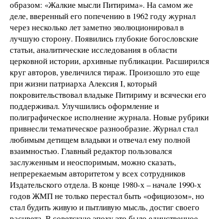
образом: «Жалкие мысли Питирима». На самом же
деле, вверенный его попечению в 1962 году журнал
через несколько лет заметно эволюционировал в
лучшую сторону. Появились глубокие богословские
статьи, аналитические исследования в области
церковной истории, архивные публикации. Расширился
круг авторов, увеличился тираж. Произошло это еще
при жизни патриарха Алексия I, который
покровительствовал владыке Питириму и всячески его
поддерживал. Улучшились оформление и
полиграфическое исполнение журнала. Новые рубрики
привнесли тематическое разнообразие. Журнал стал
любимым детищем владыки и отвечал ему полной
взаимностью. Главный редактор пользовался
заслуженным и неоспоримым, можно сказать,
непререкаемым авторитетом у всех сотрудников
Издательского отдела. В конце 1980-х – начале 1990-х
годов ЖМП не только перестал быть «официозом», но
стал будить живую и пытливую мысль, достиг своего
расцвета. В советскую эпоху это было единственное