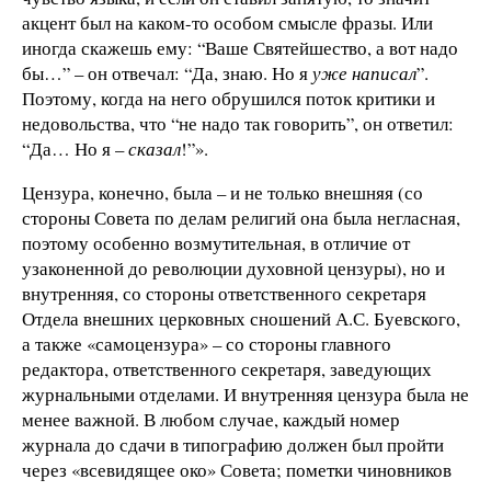
акцент был на каком-то особом смысле фразы. Или
иногда скажешь ему: “Ваше Святейшество, а вот надо
бы…” – он отвечал: “Да, знаю. Но я
уже написал
”.
Поэтому, когда на него обрушился поток критики и
недовольства, что “не надо так говорить”, он ответил:
“Да… Но я –
сказал
!”».
Цензура, конечно, была – и не только внешняя (со
стороны Совета по делам религий она была негласная,
поэтому особенно возмутительная, в отличие от
узаконенной до революции духовной цензуры), но и
внутренняя, со стороны ответственного секретаря
Отдела внешних церковных сношений А.С. Буевского,
а также «самоцензура» – со стороны главного
редактора, ответственного секретаря, заведующих
журнальными отделами. И внутренняя цензура была не
менее важной. В любом случае, каждый номер
журнала до сдачи в типографию должен был пройти
через «всевидящее око» Совета; пометки чиновников