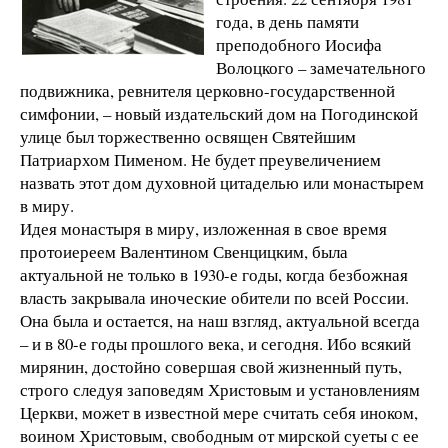
года, в день памяти
преподобного Иосифа
Волоцкого – замечательного
подвижника, ревнителя церковно-государственной
симфонии, – новый издательский дом на Погодинской
улице был торжественно освящен Святейшим
Патриархом Пименом. Не будет преувеличением
назвать этот дом духовной цитаделью или монастырем
в миру.
Идея монастыря в миру, изложенная в свое время
протоиереем Валентином Свенцицким, была
актуальной не только в 1930-е годы, когда безбожная
власть закрывала иноческие обители по всей России.
Она была и остается, на наш взгляд, актуальной всегда
– и в 80-е годы прошлого века, и сегодня. Ибо всякий
мирянин, достойно совершая свой жизненный путь,
строго следуя заповедям Христовым и установлениям
Церкви, может в известной мере считать себя иноком,
воином Христовым, свободным от мирской суеты с ее