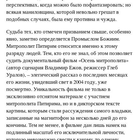
перспективах, когда можно было пофантазировать; но
всякая маниловщина, которой невольно грешат в
подобных случаях, была ему противна и чужда.
Судьба тех, кто отмечен призванием свыше, особенно
явно, заметно определяется Промыслом Божиим.
Митрополит Питирим относится именно к этому
разряду людей. Тем, кто его не знал, об этом позволяет
судить документальный фильм «Осень митрополита»
(автор сценария Владимир Ежов, режиссер Глеб
Уралов), – элегический рассказ о последних месяцах
его жизни, увидевший свет в 2004 году, уже
посмертно. Уникальность фильма не только в
эксклюзивно отснятом материале с участием
митрополита Питирима, но и в дикторском тексте
картины, которым стали рассуждения самого владыки,
записанные на магнитофон за несколько дней до его
кончины. Тем не менее, в фильме дан лишь намек на
подлинный масштаб его исключительной личности,
которую невозможно свести к какому-то одному