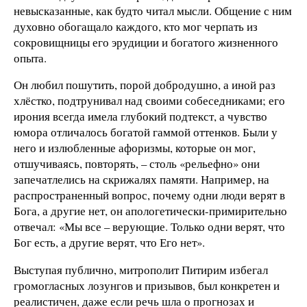
невысказанные, как будто читал мысли. Общение с ним
духовно обогащало каждого, кто мог черпать из
сокровищницы его эрудиции и богатого жизненного
опыта.
Он любил пошутить, порой добродушно, а иной раз
хлёстко, подтрунивал над своими собеседниками; его
ирония всегда имела глубокий подтекст, а чувство
юмора отличалось богатой гаммой оттенков. Были у
него и излюбленные афоризмы, которые он мог,
отшучиваясь, повторять, – столь «рельефно» они
запечатлелись на скрижалях памяти. Например, на
распространенный вопрос, почему одни люди верят в
Бога, а другие нет, он апологетически-примирительно
отвечал: «Мы все – верующие. Только одни верят, что
Бог есть, а другие верят, что Его нет».
Выступая публично, митрополит Питирим избегал
громогласных лозунгов и призывов, был конкретен и
реалистичен, даже если речь шла о прогнозах и