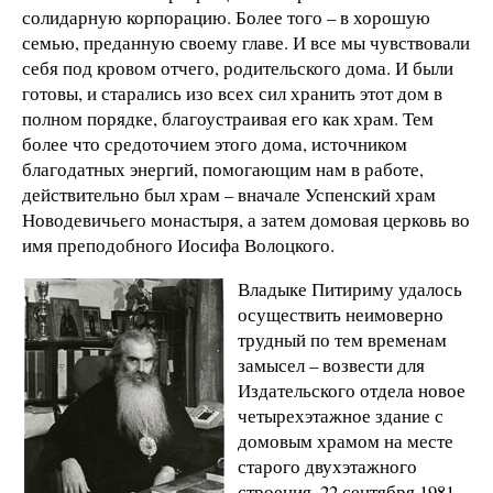
солидарную корпорацию. Более того – в хорошую
семью, преданную своему главе. И все мы чувствовали
себя под кровом отчего, родительского дома. И были
готовы, и старались изо всех сил хранить этот дом в
полном порядке, благоустраивая его как храм. Тем
более что средоточием этого дома, источником
благодатных энергий, помогающим нам в работе,
действительно был храм – вначале Успенский храм
Новодевичьего монастыря, а затем домовая церковь во
имя преподобного Иосифа Волоцкого.
Владыке Питириму удалось
осуществить неимоверно
трудный по тем временам
замысел – возвести для
Издательского отдела новое
четырехэтажное здание с
домовым храмом на месте
старого двухэтажного
строения. 22 сентября 1981