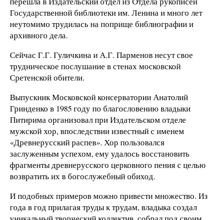
перешла в Издательский отдел из Отдела рукописей
Государственной библиотеки им. Ленина и много лет
неутомимо трудилась на поприще библиографии и
архивного дела.
Сейчас Г.Г. Гуличкина и А.Г. Парменов несут свое
трудническое послушание в стенах московской
Сретенской обители.
Выпускник Московской консерватории Анатолий
Гринденко в 1985 году по благословению владыки
Питирима организовал при Издательском отделе
мужской хор, впоследствии известный с именем
«Древнерусский распев». Хор пользовался
заслуженным успехом, ему удалось восстановить
фрагменты древнерусского церковного пения с целью
возвратить их в богослужебный обиход.
И подобных примеров можно привести множество. Из
года в год прилагая труды к трудам, владыка создал
уникальный творческий коллектив, собрал под своим