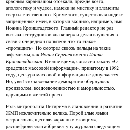
красным карандашом отсекали, прежде всего,
апологетику и чудеса, намеки на мистику и элементы
сверхъестественного. Кроме того, существовал индекс
запрещенных имен, в который входило, например, имя
Иоанна Кронштадтского. Главный редактор не раз
вызывал сотрудников «на ковер» и делал внушения в
связи с очередной попыткой что-то этакое
«протащить». Но смотрел сквозь пальцы на такие
эвфемизмы, как
Иоанн Сергиев
вместо
Иоанн
Кронштадтский
. В наше время, согласно закону «О
средствах массовой информации», принятому в 1992
году, цензура массовой информации не допускается.
Но, увы! это завоевание демократии обернулось
произволом, вседозволенностью и аморальностью,
царящими в желтой прессе.
Роль митрополита Питирима в становлении и развитии
ЖМП исключительно велика. Порой злые языки
острословов, щеголяя «красным словцом»,
расшифровывали аббревиатуру журнала следующим