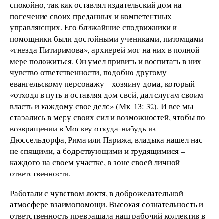
спокойно, так как оставлял издательский дом на
попечение своих преданных и компетентных
управляющих. Его ближайшие сподвижники и
помощники были достойными учениками, питомцами
«гнезда Питиримова», архиерей мог на них в полной
мере положиться. Он умел привить и воспитать в них
чувство ответственности, подобно другому
евангельскому персонажу – хозяину дома, который
«отходя в путь и оставляя дом свой, дал слугам своим
власть и каждому свое дело» (Мк. 13: 32). И все мы
старались в меру своих сил и возможностей, чтобы по
возвращении в Москву откуда-нибудь из
Дюссельдорфа, Рима или Парижа, владыка нашел нас
не спящими, а бодрствующими и трудящимися –
каждого на своем участке, в зоне своей личной
ответственности.
Работали с чувством локтя, в доброжелательной
атмосфере взаимопомощи. Высокая сознательность и
ответственность превращала наш рабочий коллектив в