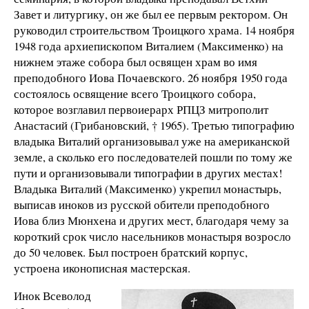
Завет и литургику, он же был ее первым ректором. Он
руководил строительством Троицкого храма. 14 ноября
1948 года архиепископом Виталием (Максименко) на
нижнем этаже собора был освящен храм во имя
преподобного Иова Почаевского. 26 ноября 1950 года
состоялось освящение всего Троицкого собора,
которое возглавил первоиерарх РПЦЗ митрополит
Анастасий (Грибановский, † 1965). Третью типографию
владыка Виталий организовывал уже на американской
земле, а сколько его последователей пошли по тому же
пути и организовывали типографии в других местах!
Владыка Виталий (Максименко) укрепил монастырь,
выписав иноков из русской обители преподобного
Иова близ Мюнхена и других мест, благодаря чему за
короткий срок число насельников монастыря возросло
до 50 человек. Был построен братский корпус,
устроена иконописная мастерская.
Инок Всеволод