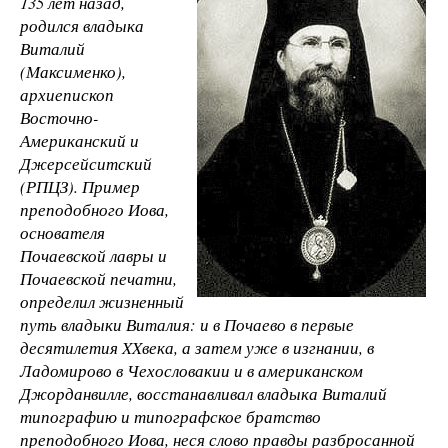
135 лет назад,
родился владыка
Виталий
(Максименко),
архиепископ
Восточно-
Американский и
Джерсейситский
(РПЦЗ). Пример
преподобного Иова,
основателя
Почаевской лавры и
Почаевской печатни,
определил жизненный
путь владыки Виталия: и в Почаево в первые
десятилетия
XX
века, а затем уже в изгнании, в
Ладомирово в Чехословакии и в американском
Джорданвилле, восстанавливал владыка Виталий
типографию и типографское братство
преподобного Иова, неся слово правды разбросанной