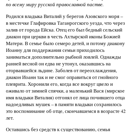
по всему миру русской православной пастве.
Родился владыка Виталий у берегов Азовского моря –
в местечке Глафировка Таганрогского уезда, что через
залив от города Ейска. Отец его был бедный сельский
диакон при церкви в честь Ахтырской иконы Божией
Матери. В семье было семеро детей, и потому диакону
Иоанну для поддержания семьи приходилось
заниматься дополнительно рыбной ловлей. Однажды
ранней весной он едва не утонул, оказавшись на
оторвавшейся льдине. Заболев от переохлаждения,
диакон Иоанн так и не смог оправиться от гнойного
плеврита. Хоронили его, когда все вокруг цвело и
оживало от зимней спячки, а маленький Вася (мирское
имя владыки Виталия) отгонял от лица почившего отца
надоедливых мушек – в памяти владыки сохранилось
это воспоминание об отце, скончавшемся в возрасте 42
лет.
Оставшись без средств к существованию, семья