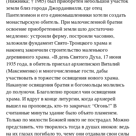
(Нижника; † 1985) был приобретен небольшой участок
земли близ города Джорданвилля, где отец
Пантелеимон и его единомышленники хотели создать
монастырскую обитель. При малочисленной братии
освоение приобретенной земли шло достаточно
медленно: устроили ферму, построили часовню,
заложили фундамент Свято-Троицкого храма и
наконец закончили строительство маленького
деревянного храма. «В день Святого Духа, 17 июня
1935 года, в обитель приехал архиепископ Виталий
(Максименко) и многочисленные гости, дабы
участвовать в торжестве освящения нового храма.
Накануне освящения братия и богомольцы молились
до полуночи. Благолепно прошел чин освящения
храма. И вдруг в конце литургии, когда архиерей
вышел на проповедь, кто-то закричал: “Огонь!” В
считанные минуты здание было объято пламенем.
Только по милости Божией никто не пострадал. Можно
представить, что творилось тогда в душах иноков: ведь
на их глазах погибало то, чему они отдавали свои силы