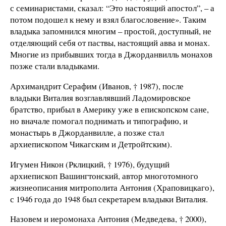
с семинаристами, сказал: “Это настоящий апостол”, – а
потом подошел к нему и взял благословение». Таким
владыка запомнился многим – простой, доступный, не
отделяющий себя от паствы, настоящий авва и монах.
Многие из прибывших тогда в Джорданвилль монахов
позже стали владыками.
Архимандрит Серафим (Иванов, † 1987), после
владыки Виталия возглавлявший Ладомировское
братство, прибыл в Америку уже в епископском сане,
но вначале помогал поднимать и типографию, и
монастырь в Джорданвилле, а позже стал
архиепископом Чикагским и Детройтским).
Игумен Никон (Рклицкий, † 1976), будущий
архиепископ Вашингтонский, автор многотомного
жизнеописания митрополита Антония (Храповицкаго),
с 1946 года до 1948 был секретарем владыки Виталия.
Назовем и иеромонаха Антония (Медведева, † 2000),