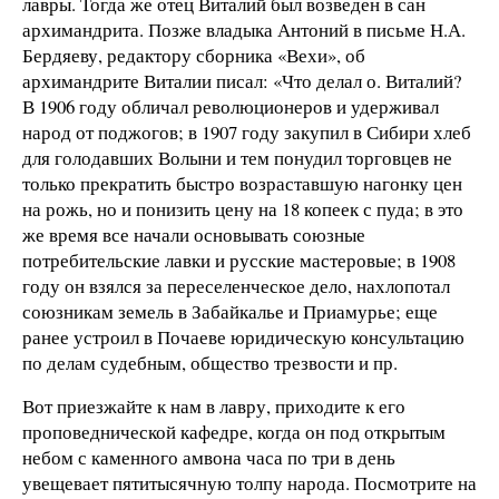
лавры. Тогда же отец Виталий был возведен в сан
архимандрита. Позже владыка Антоний в письме Н.А.
Бердяеву, редактору сборника «Вехи», об
архимандрите Виталии писал: «Что делал о. Виталий?
В 1906 году обличал революционеров и удерживал
народ от поджогов; в 1907 году закупил в Сибири хлеб
для голодавших Волыни и тем понудил торговцев не
только прекратить быстро возраставшую нагонку цен
на рожь, но и понизить цену на 18 копеек с пуда; в это
же время все начали основывать союзные
потребительские лавки и русские мастеровые; в 1908
году он взялся за переселенческое дело, нахлопотал
союзникам земель в Забайкалье и Приамурье; еще
ранее устроил в Почаеве юридическую консультацию
по делам судебным, общество трезвости и пр.
Вот приезжайте к нам в лавру, приходите к его
проповеднической кафедре, когда он под открытым
небом с каменного амвона часа по три в день
увещевает пятитысячную толпу народа. Посмотрите на