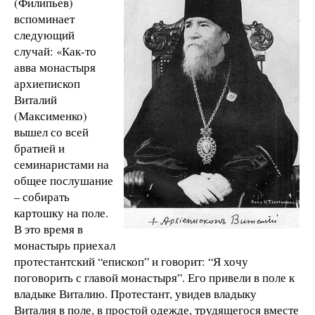
(Филипьев)
вспоминает
следующий
случай: «Как-то
авва монастыря
архиепископ
Виталий
(Максименко)
вышел со всей
братией и
семинаристами на
общее послушание
– собирать
картошку на поле.
В это время в
монастырь приехал
протестантский “епископ” и говорит: “Я хочу
поговорить с главой монастыря”. Его привели в поле к
владыке Виталию. Протестант, увидев владыку
Виталия в поле, в простой одежде, трудящегося вместе