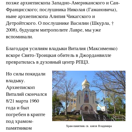
позже архиепископа Западно-Американского и Сан-
Францисского; послушника Николая (Гамановича),
ныне архиепископа Алипия Чикагского и
Детройтского. О послушнике Василии (Шкурла, †
2008), будущем митрополите Лавре, мы уже
вспоминали.
Благодаря усилиям владыки Виталия (Максименко)
вскоре Свято-Троицкая обитель в Джорданвилле
превратилась в духовный центр РПЦЗ.
Но силы покидали
владыку.
Архиепископ
Виталий скончался
8/21 марта 1960
года и был
погребен в крипте
под храмом-
Храм-памятник св. князя Владимира
памятником