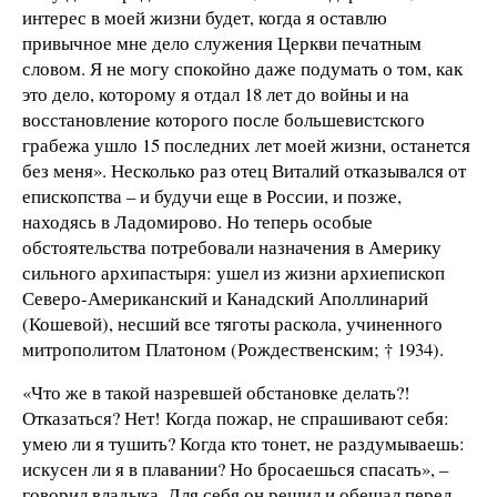
интерес в моей жизни будет, когда я оставлю
привычное мне дело служения Церкви печатным
словом. Я не могу спокойно даже подумать о том, как
это дело, которому я отдал 18 лет до войны и на
восстановление которого после большевистского
грабежа ушло 15 последних лет моей жизни, останется
без меня». Несколько раз отец Виталий отказывался от
епископства – и будучи еще в России, и позже,
находясь в Ладомирово. Но теперь особые
обстоятельства потребовали назначения в Америку
сильного архипастыря: ушел из жизни архиепископ
Северо-Американский и Канадский Аполлинарий
(Кошевой), несший все тяготы раскола, учиненного
митрополитом Платоном (Рождественским; † 1934).
«Что же в такой назревшей обстановке делать?!
Отказаться? Нет! Когда пожар, не спрашивают себя:
умею ли я тушить? Когда кто тонет, не раздумываешь:
искусен ли я в плавании? Но бросаешься спасать», –
говорил владыка. Для себя он решил и обещал перед