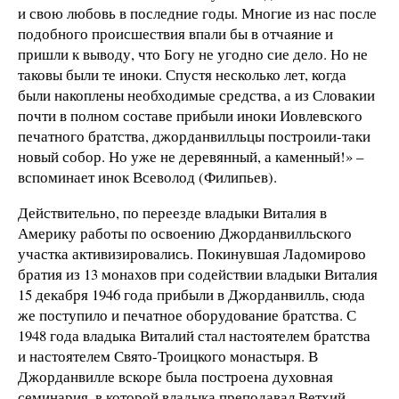
и свою любовь в последние годы. Многие из нас после
подобного происшествия впали бы в отчаяние и
пришли к выводу, что Богу не угодно сие дело. Но не
таковы были те иноки. Спустя несколько лет, когда
были накоплены необходимые средства, а из Словакии
почти в полном составе прибыли иноки Иовлевского
печатного братства, джорданвилльцы построили-таки
новый собор. Но уже не деревянный, а каменный!» –
вспоминает инок Всеволод (Филипьев).
Действительно, по переезде владыки Виталия в
Америку работы по освоению Джорданвилльского
участка активизировались. Покинувшая Ладомирово
братия из 13 монахов при содействии владыки Виталия
15 декабря 1946 года прибыли в Джорданвилль, сюда
же поступило и печатное оборудование братства. С
1948 года владыка Виталий стал настоятелем братства
и настоятелем Свято-Троицкого монастыря. В
Джорданвилле вскоре была построена духовная
семинария, в которой владыка преподавал Ветхий