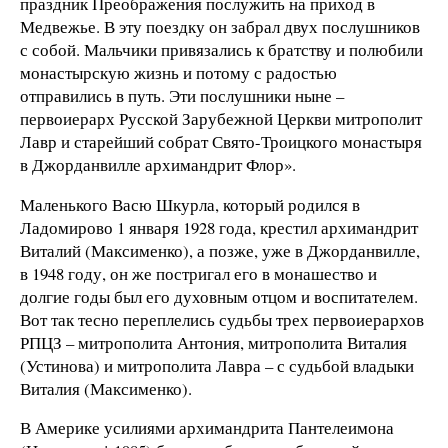
праздник Преображения послужить на приход в
Медвежье. В эту поездку он забрал двух послушников
с собой. Мальчики привязались к братству и полюбили
монастырскую жизнь и потому с радостью
отправились в путь. Эти послушники ныне –
первоиерарх Русской Зарубежной Церкви митрополит
Лавр и старейший собрат Свято-Троицкого монастыря
в Джорданвилле архимандрит Флор».
Маленького Васю Шкурла, который родился в
Ладомирово 1 января 1928 года, крестил архимандрит
Виталий (Максименко), а позже, уже в Джорданвилле,
в 1948 году, он же постригал его в монашество и
долгие годы был его духовным отцом и воспитателем.
Вот так тесно переплелись судьбы трех первоиерархов
РПЦЗ – митрополита Антония, митрополита Виталия
(Устинова) и митрополита Лавра – с судьбой владыки
Виталия (Максименко).
В Америке усилиями архимандрита Пантелеимона