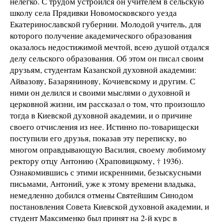
нелегко. С трудом устроился он учителем в сельскую
школу села Прядивки Новомосковского уезда
Екатеринославской губернии. Молодой учитель, для
которого получение академического образования
оказалось недостижимой мечтой, всею душой отдался
делу сельского образования. Об этом он писал своим
друзьям, студентам Казанской духовной академии:
Айвазову, Базарянинову, Кочиевскому и другим. С
ними он делился и своими мыслями о духовной и
церковной жизни, им рассказал о том, что произошло
тогда в Киевской духовной академии, и о причине
своего отчисления из нее. Истинно по-товарищески
поступили его друзья, показав эту переписку, во
многом оправдывающую Василия, своему любимому
ректору отцу Антонию (Храповицкому, † 1936).
Ознакомившись с этими искренними, безыскусными
письмами, Антоний, уже к этому времени владыка,
немедленно добился отмены Святейшим Синодом
постановления Совета Киевской духовной академии, и
студент Максименко был принят на 2-й курс в