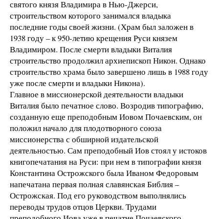
святого князя Владимира в Нью-Джерси,
строительством которого занимался владыка
последние годы своей жизни. (Храм был заложен в
1938 году – к 950-летию крещения Руси князем
Владимиром. После смерти владыки Виталия
строительство продолжил архиепископ Никон. Однако
строительство храма было завершено лишь в 1988 году
уже после смерти и владыки Никона).
Главное в миссионерской деятельности владыки
Виталия было печатное слово. Возродив типографию,
созданную еще преподобным Иовом Почаевским, он
положил начало для плодотворного союза
миссионерства с обширной издательской
деятельностью. Сам преподобный Иов стоял у истоков
книгопечатания на Руси: при нем в типографии князя
Константина Острожского была Иваном Федоровым
напечатана первая полная славянская Библия –
Острожская. Под его руководством выполнялись
переводы трудов отцов Церкви. Трудами
преподобного Иова уже в печатне Почаевского