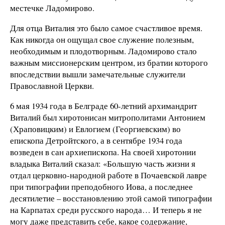
местечке Ладомирово.
Для отца Виталия это было самое счастливое время.
Как никогда он ощущал свое служение полезным,
необходимым и плодотворным. Ладомирово стало
важным миссионерским центром, из братии которого
впоследствии вышли замечательные служители
Православной Церкви.
6 мая 1934 года в Белграде 60-летний архимандрит
Виталий был хиротонисан митрополитами Антонием
(Храповицким) и Евлогием (Георгиевским) во
епископа Детройтского, а в сентябре 1934 года
возведен в сан архиепископа. На своей хиротонии
владыка Виталий сказал: «Большую часть жизни я
отдал церковно-народной работе в Почаевской лавре
при типографии преподобного Иова, а последнее
десятилетие – восстановлению этой самой типографии
на Карпатах среди русского народа… И теперь я не
могу даже представить себе, какое содержание,