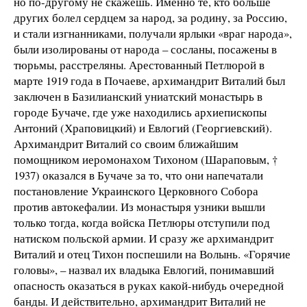
но по-другому не скажешь. Именно те, кто больше
других болел сердцем за народ, за родину, за Россию,
и стали изгнанниками, получали ярлыки «враг народа»,
были изолированы от народа – сосланы, посажены в
тюрьмы, расстреляны. Арестованный Петлюрой в
марте 1919 года в Почаеве, архимандрит Виталий был
заключен в Базилианский униатский монастырь в
городе Бучаче, где уже находились архиепископы
Антоний (Храповицкий) и Евлогий (Георгиевский).
Архимандрит Виталий со своим ближайшим
помощником иеромонахом Тихоном (Шараповым, †
1937) оказался в Бучаче за то, что они напечатали
постановление Украинского Церковного Собора
против автокефалии. Из монастыря узники вышли
только тогда, когда войска Петлюры отступили под
натиском польской армии. И сразу же архимандрит
Виталий и отец Тихон поспешили на Волынь. «Горячие
головы», – назвал их владыка Евлогий, понимавший
опасность оказаться в руках какой-нибудь очередной
банды. И действительно, архимандрит Виталий не