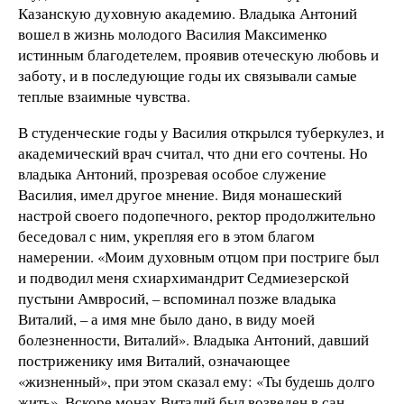
Казанскую духовную академию. Владыка Антоний
вошел в жизнь молодого Василия Максименко
истинным благодетелем, проявив отеческую любовь и
заботу, и в последующие годы их связывали самые
теплые взаимные чувства.
В студенческие годы у Василия открылся туберкулез, и
академический врач считал, что дни его сочтены. Но
владыка Антоний, прозревая особое служение
Василия, имел другое мнение. Видя монашеский
настрой своего подопечного, ректор продолжительно
беседовал с ним, укрепляя его в этом благом
намерении. «Моим духовным отцом при постриге был
и подводил меня схиархимандрит Седмиезерской
пустыни Амвросий, – вспоминал позже владыка
Виталий, – а имя мне было дано, в виду моей
болезненности, Виталий». Владыка Антоний, давший
постриженику имя Виталий, означающее
«жизненный», при этом сказал ему: «Ты будешь долго
жить». Вскоре монах Виталий был возведен в сан