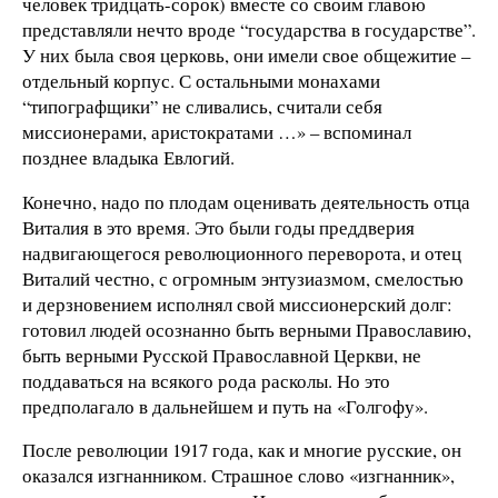
человек тридцать-сорок) вместе со своим главою
представляли нечто вроде “государства в государстве”.
У них была своя церковь, они имели свое общежитие –
отдельный корпус. С остальными монахами
“типографщики” не сливались, считали себя
миссионерами, аристократами …» – вспоминал
позднее владыка Евлогий.
Конечно, надо по плодам оценивать деятельность отца
Виталия в это время. Это были годы преддверия
надвигающегося революционного переворота, и отец
Виталий честно, с огромным энтузиазмом, смелостью
и дерзновением исполнял свой миссионерский долг:
готовил людей осознанно быть верными Православию,
быть верными Русской Православной Церкви, не
поддаваться на всякого рода расколы. Но это
предполагало в дальнейшем и путь на «Голгофу».
После революции 1917 года, как и многие русские, он
оказался изгнанником. Страшное слово «изгнанник»,