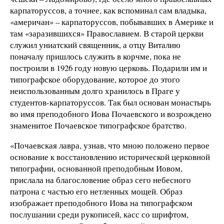
карпаторуссов, а точнее, как вспоминал сам владыка,
«америчан» – карпаторуссов, побывавших в Америке и
там «заразившихся» Православием. В старой церкви
служил униатский священник, а отцу Виталию
поначалу пришлось служить в корчме, пока не
построили в 1926 году новую церковь. Подарили им и
типографское оборудование, которое до этого
неиспользованным долго хранилось в Праге у
студентов-карпаторуссов. Так был основан монастырь
во имя преподобного Иова Почаевского и возрождено
знаменитое Почаевское типографское братство.
«Почаевская лавра, узнав, что мною положено первое
основание к восстановлению исторической церковной
типографии, основанной преподобным Иовом,
прислала на благословение образ сего небесного
патрона с частью его нетленных мощей. Образ
изображает преподобного Иова на типографском
послушании среди рукописей, касс со шрифтом,