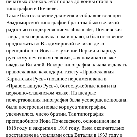
печатных станков. Этот образ до войны стоял в
типографии в Почаеве.
Такое благословение для меня и собравшегося при
Владимирской типографии братства было великой
радостью и подкреплением: alma mater, Почаевская
лавра, тем передавала нам и право, и благословение
продолжать во Владимировой великое дело
преподобного Иова – служение Церкви и народу
русскому печатным словом», – вспоминал позже
владыка Виталий. Вскоре типография начала издавать
православные календари, газету «Православная
Карпатская Русь» (позднее переименована в
«Православную Русь»), богослужебные книги на
церковно-славянском языке. На щедрые
пожертвования типография была усовершенствована,
были построены новые корпуса типографии,
увеличилось число братии. Так типография
преподобного Иова Почаевского, основанная им в
1618 году и закрытая в 1918 году, была окончательно
восстановлена усилиями отца Виталия в 1933 году в