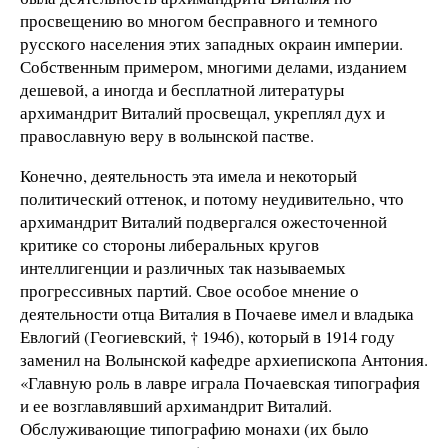
просвещению во многом бесправного и темного
русского населения этих западных окраин империи.
Собственным примером, многими делами, изданием
дешевой, а иногда и бесплатной литературы
архимандрит Виталий просвещал, укреплял дух и
православную веру в волынской пастве.
Конечно, деятельность эта имела и некоторый
политический оттенок, и потому неудивительно, что
архимандрит Виталий подвергался ожесточенной
критике со стороны либеральных кругов
интеллигенции и различных так называемых
прогрессивных партий. Свое особое мнение о
деятельности отца Виталия в Почаеве имел и владыка
Евлогий (Геогиевский, † 1946), который в 1914 году
заменил на Волынской кафедре архиепископа Антония.
«Главную роль в лавре играла Почаевская типография
и ее возглавлявший архимандрит Виталий.
Обслуживающие типографию монахи (их было