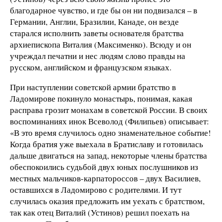
благодарное чувство, и где бы он ни подвизался – в
Германии, Англии, Бразилии, Канаде, он везде
старался исполнить заветы основателя братства
архиепископа Виталия (Максименко). Всюду и он
учреждал печатни и нес людям слово правды на
русском, английском и французском языках.
При наступлении советской армии братство в
Ладомирове покинуло монастырь, понимая, какая
расправа грозит монахам в советской России. В своих
воспоминаниях инок Всеволод (Филипьев) описывает:
«В это время случилось одно знаменательное событие!
Когда братия уже выехала в Братиславу и готовилась
дальше двигаться на запад, некоторые члены братства
обеспокоились судьбой двух юных послушников из
местных мальчиков-карпатороссов – двух Василиев,
оставшихся в Ладомирово с родителями. И тут
случилась оказия предложить им уехать с братством,
так как отец Виталий (Устинов) решил поехать на