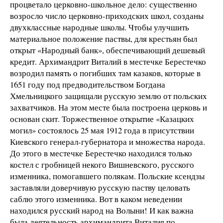
процветало церковно-школьное дело: существенно
возросло число церковно-приходских школ, созданы
двухклассные народные школы. Чтобы улучшить
материальное положение паствы, для крестьян был
открыт «Народный банк», обеспечивающий дешевый
кредит. Архимандрит Виталий в местечке Берестечко
возродил память о погибших там казаков, которые в
1651 году под предводительством Богдана
Хмельницкого защищали русскую землю от польских
захватчиков. На этом месте была построена церковь и
основан скит. Торжественное открытие «Казацких
могил» состоялось 25 мая 1912 года в присутствии
Киевского генерал-губернатора и множества народа.
До этого в местечке Берестечко находился только
костел с гробницей некого Вишневского, русского
изменника, помогавшего полякам. Польские ксендзы
заставляли доверчивую русскую паству целовать
саблю этого изменника. Вот в каком неведении
находился русский народ на Волыни! И как важна
была деятельность архимандрита Виталия по