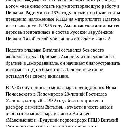
Богом «все силы отдать на умиротворяющую работу в
Церкви». Ради мира в 1934 году посмертно были сняты
прещения, наложенные РПЦЗ на митрополита Платона
и его викариев. В 1935 году Американская автономная
церковь возвратилась в состав Русской Зарубежной
Церкви. Такой силой убеждения обладал владыка!
Недолго владыка Виталий оставался без своего
любимого дела. Прибыв в Америку и поселившись с
братией в Джорданвилле, он начинает благоустраивать
и это место. Да и братство в Ладомирове он не
оставлял без своего внимания.
В 1938 году прибыл в монастырь преподобного Иова
Почаевского в Ладомирово 28-летний Ростислав
Устинов, который в 1939 году был пострижен в
рясофор с именем Виталия, «отчасти в честь аввы и
основателя монастыря владыки Виталия
(Максименко)». Будущий первоиерарх РПЦЗ Виталий
(Устинов) через всю свою жизнь пронес это