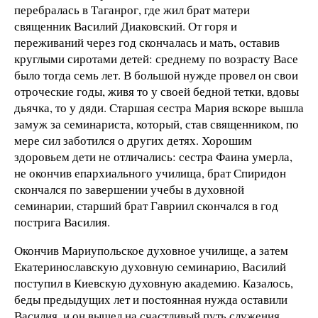
перебралась в Таганрог, где жил брат матери
священник Василий Диаковский. От горя и
переживаний через год скончалась и мать, оставив
круглыми сиротами детей: среднему по возрасту Васе
было тогда семь лет. В большой нужде провел он свои
отроческие годы, живя то у своей бедной тетки, вдовы
дьячка, то у дяди. Старшая сестра Мария вскоре вышла
замуж за семинариста, который, став священником, по
мере сил заботился о других детях. Хорошим
здоровьем дети не отличались: сестра Фаина умерла,
не окончив епархиального училища, брат Спиридон
скончался по завершении учебы в духовной
семинарии, старший брат Гавриил скончался в год
пострига Василия.
Окончив Мариупольское духовное училище, а затем
Екатеринославскую духовную семинарию, Василий
поступил в Киевскую духовную академию. Казалось,
беды предыдущих лет и постоянная нужда оставили
Василия, и он вышел на счастливый путь служения