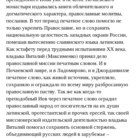
монастыря издавались книги обличительного и
догматического характера, православные молитвы,
послания. В тот период печатное слово помогло не
только укрепить Православие, но и сохранить
национальную целостность западных окраин России,
помешав вытеснению славянского языка латинским.
Как эстафету перед трудными испытаниями ХХ века,
владыка Виталий (Максименко) принял дело
православной миссии печатным словом. И в
Почаевской лавре, и в Ладомирово, и в Джорданвилле
печатное слово, как живой источник, укрепляло,
сохраняло и ограждало по всему миру разбросанную
православную паству. Так же как когда-то
преподобный Иов через печатное слово оградил
православный народ от посягательств на их души
латинской, протестантской и прочих ересей, так своей
миссионерской издательской деятельностью владыка
Виталий помогал сохранить основной стержень,
объединяющий русских людей в зарубежье –