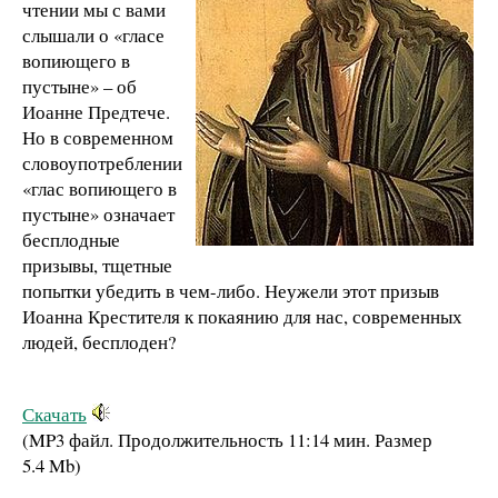
чтении мы с вами
слышали о «гласе
вопиющего в
пустыне» – об
Иоанне Предтече.
Но в современном
словоупотреблении
«глас вопиющего в
пустыне» означает
бесплодные
призывы, тщетные
попытки убедить в чем-либо. Неужели этот призыв
Иоанна Крестителя к покаянию для нас, современных
людей, бесплоден?
Скачать
(MP3 файл. Продолжительность
11:14 мин.
Размер
5.4 Mb
)