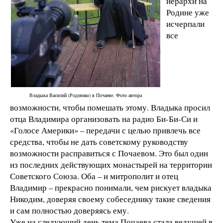
иерархи на
Родине уже
исчерпали
все
Владыка Василий (Родзянко) в Почаеве. Фото автора
возможности, чтобы помешать этому. Владыка просил
отца Владимира организовать на радио Би-Би-Си и
«Голосе Америки» – передачи с целью привлечь все
средства, чтобы не дать советскому руководству
возможности расправиться с Почаевом. Это был один
из последних действующих монастырей на территории
Советского Союза. Оба – и митрополит и отец
Владимир – прекрасно понимали, чем рискует владыка
Никодим, доверяя своему собеседнику такие сведения
и сам полностью доверяясь ему.
Уже на следующий день тема Почаева стала ведущей в