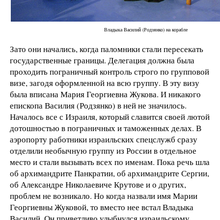
Владыка Василий (Родзянко) на корабле
Зато они начались, когда паломники стали пересекать
государственные границы. Делегация должна была
проходить пограничный контроль строго по групповой
визе, загодя оформленной на всю группу. В эту визу
была вписана Мария Георгиевна Жукова. И никакого
епископа Василия (Родзянко) в ней не значилось.
Началось все с Израиля, который славится своей лютой
дотошностью в пограничных и таможенных делах. В
аэропорту работники израильских спецслужб сразу
отделили необычную группу из России в отдельное
место и стали вызывать всех по именам. Пока речь шла
об архимандрите Панкратии, об архимандрите Сергии,
об Александре Николаевиче Крутове и о других,
проблем не возникало. Но когда назвали имя Марии
Георгиевны Жуковой, то вместо нее встал Владыка
Василий. Он приветливо улыбнулся израильскому