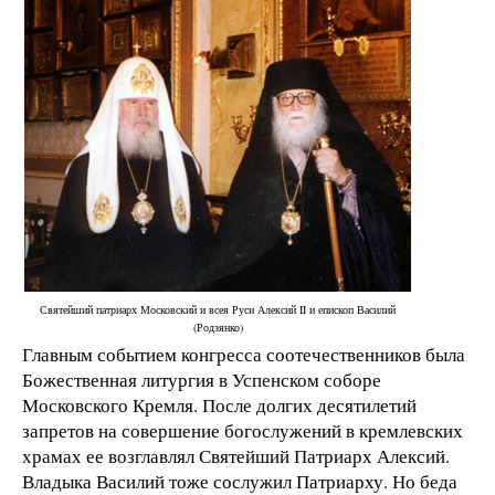
Святейший патриарх Московский и всея Руси Алексий II и епископ Василий
(Родзянко)
Главным событием конгресса соотечественников была
Божественная литургия в Успенском соборе
Московского Кремля. После долгих десятилетий
запретов на совершение богослужений в кремлевских
храмах ее возглавлял Святейший Патриарх Алексий.
Владыка Василий тоже сослужил Патриарху. Но беда