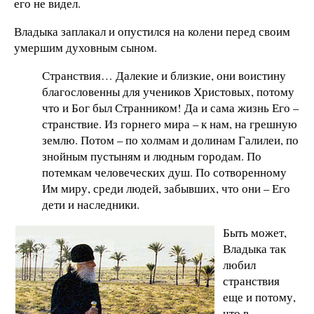
его не видел.
Владыка заплакал и опустился на колени перед своим
умершим духовным сыном.
Странствия… Далекие и близкие, они воистину
благословенны для учеников Христовых, потому
что и Бог был Странником! Да и сама жизнь Его –
странствие. Из горнего мира – к нам, на грешную
землю. Потом – по холмам и долинам Галилеи, по
знойным пустыням и людным городам. По
потемкам человеческих душ. По сотворенному
Им миру, среди людей, забывших, что они – Его
дети и наследники.
Быть может,
Владыка так
любил
странствия
еще и потому,
что в