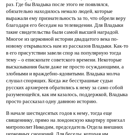
раз. Где бы Владыка после этого не появлялся,
обязательно находилось немало людей, которые
выражали ему признательность за то, что обрели веру
благодаря его беседам на телевидении. Для Владыки
такие свидетельства были самой высшей наградой.
Многое из церковной истории двадцатого века по-
новому открывалось нам из рассказов Владыки. Как-то
в его присутствии завели спор на популярную тогда
тему – о епископате советского времени. Некоторые
высказывания были даже не просто осуждающими, а
злобными и враждебно-ядовитыми. Владыка молча
слушал спорящих. Когда же бесстрашные судьи
русских архиереев обратились к нему за само собой
разумеющейся, как им казалось, поддержкой, Владыка
просто рассказал одну давнюю историю.
В начале шестидесятых годов к нему, тогда еще
священнику, прямо на лондонскую квартиру приехал
митрополит Никодим, председатель Отдела внешних
церковных сношений. Для беседы, которая им