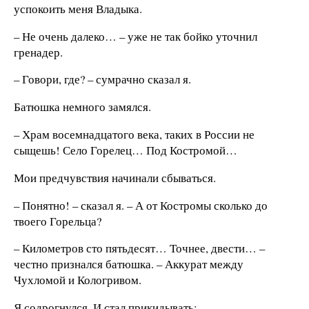
успокоить меня Владыка.
– Не очень далеко… – уже не так бойко уточнил
гренадер.
– Говори, где? – сумрачно сказал я.
Батюшка немного замялся.
– Храм восемнадцатого века, таких в России не
сыщешь! Село Горелец… Под Костромой…
Мои предчувствия начинали сбываться.
– Понятно! – сказал я. – А от Костромы сколько до
твоего Горельца?
– Километров сто пятьдесят… Точнее, двести… –
честно признался батюшка. – Аккурат между
Чухломой и Кологривом.
Я содрогнулся. И стал прикидывать: