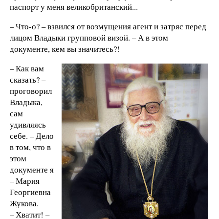
паспорт у меня великобританский...
– Что-о? – взвился от возмущения агент и затряс перед
лицом Владыки групповой визой. – А в этом
документе, кем вы значитесь?!
– Как вам
сказать? –
проговорил
Владыка,
сам
удивляясь
себе. – Дело
в том, что в
этом
документе я
– Мария
Георгиевна
Жукова.
– Хватит! –