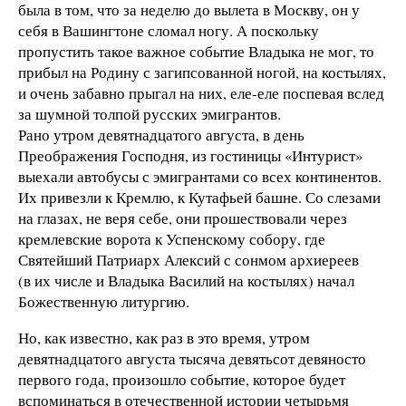
была в том, что за неделю до вылета в Москву, он у
себя в Вашингтоне сломал ногу. А поскольку
пропустить такое важное событие Владыка не мог, то
прибыл на Родину с загипсованной ногой, на костылях,
и очень забавно прыгал на них, еле-еле поспевая вслед
за шумной толпой русских эмигрантов.
Рано утром девятнадцатого августа, в день
Преображения Господня, из гостиницы «Интурист»
выехали автобусы с эмигрантами со всех континентов.
Их привезли к Кремлю, к Кутафьей башне. Со слезами
на глазах, не веря себе, они прошествовали через
кремлевские ворота к Успенскому собору, где
Святейший Патриарх Алексий с сонмом архиереев
(в их числе и Владыка Василий на костылях) начал
Божественную литургию.
Но, как известно, как раз в это время, утром
девятнадцатого августа тысяча девятьсот девяносто
первого года, произошло событие, которое будет
вспоминаться в отечественной истории четырьмя