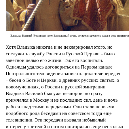
Владыка Василий (Родзянко) несет Благодатный огонь во время крестного хода в день памяти 
Хотя Владыка никогда и не декларировал этого, но
сослужить службу России и Русской Церкви – было
заветной целью его жизни. Так его воспитали.
Однажды удалось договориться на Первом канале
Центрального телевидения записать цикл телепередач
– бесед о Боге и Церкви, о древних русских святых, о
новомучениках, о России и русской эмиграции.
Владыка Василий был уже нездоров, но сразу
примчался в Москву и из последних сил, день и ночь
работал над этими передачами. Они стали первыми
подобного рода беседами на советском тогда еще
телевидении. Эти передачи вызвали небывалый
интерес у зрителей и потом повторялись еще несколько