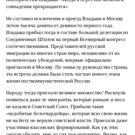
совпадения прекращаются».
Не составил исключения и приезд Владыки в Москву
летом тысяча девятьсот девяносто первого года.
Владыка прибыл тогда в составе большой делегации из
Соединенных Штатов на первый Всемирный конгресс
соотечественников. Представителей русской
эмиграции из многих стран мира, независимо от их
политических убеждений, впервые официально
пригласили в Москву. По замыслу руководства страны,
эта встреча должна была стать частью нового этапа
жизни посткоммунистической России.
Народу тогда приехало великое множество! Рискнули
появиться даже те эмигранты, которые раньше и носа
не казали в Советский Союз. Прибыли такие
«недобитые белогвардейцы», которые всю свою жизнь
ни на йоту не верили советской власти. Приехали даже
участники власовских формирований. Как уж этих
смогли убедить, мне до сих пор непонятно. Видно, как