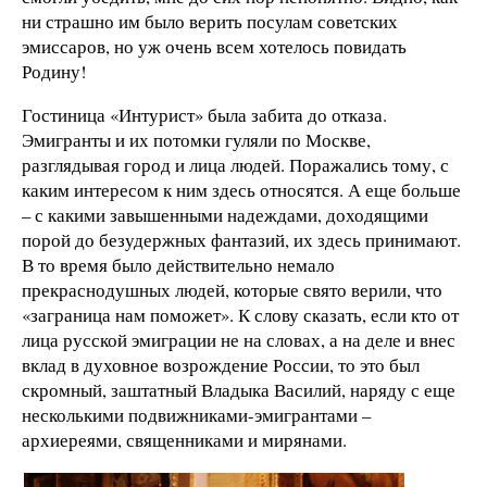
ни страшно им было верить посулам советских
эмиссаров, но уж очень всем хотелось повидать
Родину!
Гостиница «Интурист» была забита до отказа.
Эмигранты и их потомки гуляли по Москве,
разглядывая город и лица людей. Поражались тому, с
каким интересом к ним здесь относятся. А еще больше
– с какими завышенными надеждами, доходящими
порой до безудержных фантазий, их здесь принимают.
В то время было действительно немало
прекраснодушных людей, которые свято верили, что
«заграница нам поможет». К слову сказать, если кто от
лица русской эмиграции не на словах, а на деле и внес
вклад в духовное возрождение России, то это был
скромный, заштатный Владыка Василий, наряду с еще
несколькими подвижниками-эмигрантами –
архиереями, священниками и мирянами.