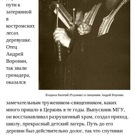
пути к
затерянной
в
костромских
лесах
деревушке.
Отец
Андрей
Воронин,
так звали
гренадера,
оказался
Владыка Василий (Родзянко) и священник Андрей Воронин
замечательным тружеником-священником, каких
много пришло в Церковь в те годы. Выпускник МГУ,
он восстанавливал разрушенный храм, создал приход,
школу, прекрасный детский лагерь. Путь до его
деревни был действительно долог, так что спутники