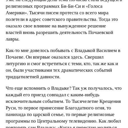
религиозных программах Би-Би-Си и «Голоса
Америки». Тысячи писем протеста со всего мира
полетели в адрес советского правительства. Тогда это
оказало свое влияние на вынужденное решение
властей вновь разрешить деятельность Почаевской
лавры.
Как-то мне довелось побывать с Владыкой Василием в
Почаеве. Он впервые оказался здесь. Свершил
литургию и смог встретиться с теми, кто, так же как и
он, были участниками тех драматических событий
тридцатилетней давности.
Что еще вспомнить о Владыке? Так уж получалось, что
каждый его приезд совпадал с каким-нибудь
исключительным событием. То Тысячелетие Крещения
Руси, то первое принесение Благодатного огня, то
панихида по царской семье, то первые религиозные
программы по Центральному телевидению. Как любил
повторять сам Владыка: «Когда я перестаю молиться,