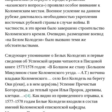
«казанского вопроса») проявлял особое внимание к
Коломенским местам. Военное усиление на данном
рубеже диктовалось необходимостью укрепления
восточных рубежей страны в случае войны. В
частности, в это время было завершено строительство
Коломенского кремля. Очевидно, размещение воевод
«на Белом Колодези» было вызвано теми же
обстоятельствами.
Следующее упоминание о Белых Колодезях и первые
сведения об Успенской церкви читаются в Писцовой
книге 1577/1578 годов: «В Болшом же стану (Большом
Микулином стане Коломенского уезда.
– А.Т.
) вотчина
владыки Коломенского… село Бел Колодезь на берегу
Оки р[еки], а в нем церк[овь] Успение Пречистыя
Богородицы, да теплый храм Илья Пророк, древяны,
клетцки…»
[4]
. Как видно из приведенного отрывка, к
1577–1578 годам Белые Колодези входили в состав
имений Коломенской епископской кафедры.