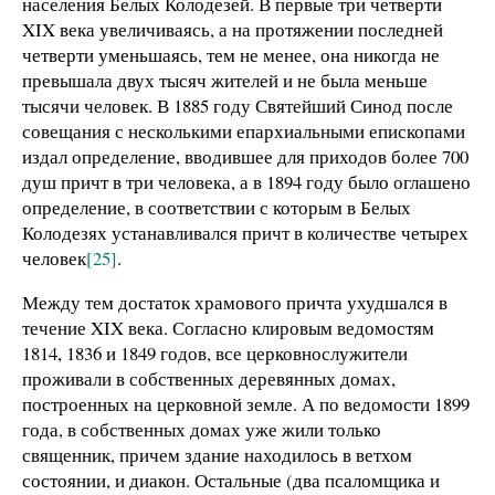
населения Белых Колодезей. В первые три четверти
XIX века увеличиваясь, а на протяжении последней
четверти уменьшаясь, тем не менее, она никогда не
превышала двух тысяч жителей и не была меньше
тысячи человек. В 1885 году Святейший Синод после
совещания с несколькими епархиальными епископами
издал определение, вводившее для приходов более 700
душ причт в три человека, а в 1894 году было оглашено
определение, в соответствии с которым в Белых
Колодезях устанавливался причт в количестве четырех
человек
[25]
.
Между тем достаток храмового причта ухудшался в
течение XIX века. Согласно клировым ведомостям
1814, 1836 и 1849 годов, все церковнослужители
проживали в собственных деревянных домах,
построенных на церковной земле. А по ведомости 1899
года, в собственных домах уже жили только
священник, причем здание находилось в ветхом
состоянии, и диакон. Остальные (два псаломщика и