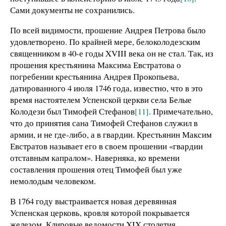
Сами документы не сохранились.
По всей видимости, прошение Андрея Петрова было
удовлетворено. По крайней мере, белоколодезским
священником в 40-е годы XVIII века он не стал. Так, из
прошения крестьянина Максима Евстратова о
погребении крестьянина Андрея Прокопьева,
датированного 4 июля 1746 года, известно, что в это
время настоятелем Успенской церкви села Белые
Колодези был Тимофей Стефанов
[11]
. Примечательно,
что до принятия сана Тимофей Стефанов служил в
армии, и не где-либо, а в гвардии. Крестьянин Максим
Евстратов называет его в своем прошении «гвардии
отставным капралом». Наверняка, ко времени
составления прошения отец Тимофей был уже
немолодым человеком.
В 1764 году выстраивается новая деревянная
Успенская церковь, кровля которой покрывается
железом. Клировые ведомости XIX столетия