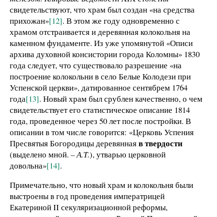
свидетельствуют, что храм был создан «на средства
прихожан»
[12]
. В этом же году одновременно с
храмом отстраивается и деревянная колокольня на
каменном фундаменте. Из уже упомянутой «Описи
архива духовной консистории города Коломны» 1830
года следует, что существовало разрешение «на
построение колокольни в село Белые Колодези при
Успенской церкви», датированное сентябрем 1764
года
[13]
. Новый храм был срублен качественно, о чем
свидетельствует его статистическое описание 1814
года, проведенное через 50 лет после постройки. В
описании в том числе говорится: «Церковь Успения
в твердости
Пресвятыя Богородицы деревянная
(выделено мной.
– А.Т.
), утварью церковной
довольна»
[14]
.
Примечательно, что новый храм и колокольня были
выстроены в год проведения императрицей
Екатериной II секуляризационной реформы,