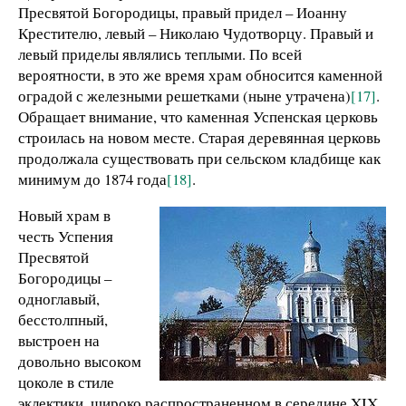
Пресвятой Богородицы, правый придел – Иоанну
Крестителю, левый – Николаю Чудотворцу. Правый и
левый приделы являлись теплыми. По всей
вероятности, в это же время храм обносится каменной
оградой с железными решетками (ныне утрачена)
[17]
.
Обращает внимание, что каменная Успенская церковь
строилась на новом месте. Старая деревянная церковь
продолжала существовать при сельском кладбище как
минимум до 1874 года
[18]
.
Новый храм в
честь Успения
Пресвятой
Богородицы –
одноглавый,
бесстолпный,
выстроен на
довольно высоком
цоколе в стиле
эклектики, широко распространенном в середине XIX