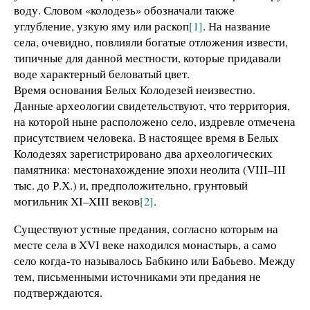
воду. Словом «колодезь» обозначали также
углубление, узкую яму или раскоп
[1]
. На название
села, очевидно, повлияли богатые отложения извести,
типичные для данной местности, которые придавали
воде характерный беловатый цвет.
Время основания Белых Колодезей неизвестно.
Данные археологии свидетельствуют, что территория,
на которой ныне расположено село, издревле отмечена
присутствием человека. В настоящее время в Белых
Колодезях зарегистрировано два археологических
памятника: местонахождение эпохи неолита (VIII–III
тыс. до Р.Х.) и, предположительно, грунтовый
могильник XI–XIII веков
[2]
.
Существуют устные предания, согласно которым на
месте села в XVI веке находился монастырь, а само
село когда-то называлось Бабкино или Бабьево. Между
тем, письменными источниками эти предания не
подтверждаются.