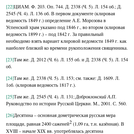
[22]
ЦИАМ. Ф. 203. Оп. 744. Д. 2338 (Ч. 5). Л. 154 об.; Д.
2545 (Ч. 4). Л. 136 об. В первом документе (клировая
ведомость 1849 г.) определение А.Е. Морозова в
Успенский храм указано под 1846 г., во втором (клировая
ведомость 1899 г.) – под 1842 г. За правильный
необходимо взять вариант клировой ведомости 1849 г. как
наиболее близкий ко времени рукоположения священника.
[23]
Там же. Д. 2012 (Ч. 6). Л. 155 об. и Д. 2338 (Ч. 5). Л. 154
об.
[24]
Там же. Д. 2338 (Ч. 5). Л. 153; см. также: Д. 1609. Л.
1об. (клировая ведомость 1817 г.).
[25]
Там же. Д. 2545 (Ч. 4). Л. 131;
Доброклонский А.П
.
Руководство по истории Русской Церкви. М., 2001. С. 560.
[26]
Десятина – основная дометрическая русская мера
2
площади, равная 2400 саженей
(1,09 га, т.н. казённая). В
XVIII – начале XIX вв. употреблялась десятина