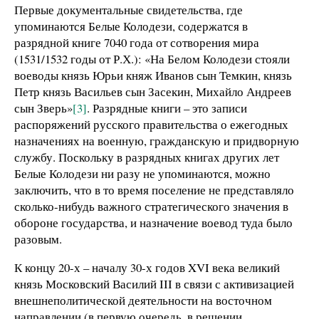
Первые документальные свидетельства, где
упоминаются Белые Колодези, содержатся в
разрядной книге 7040 года от сотворения мира
(1531/1532 годы от Р.Х.): «На Белом Колодези стояли
воеводы князь Юрьи княж Иванов сын Темкин, князь
Петр князь Васильев сын Засекин, Михайло Андреев
сын Зверь»
[3]
. Разрядные книги – это записи
распоряжений русского правительства о ежегодных
назначениях на военную, гражданскую и придворную
службу. Поскольку в разрядных книгах других лет
Белые Колодези ни разу не упоминаются, можно
заключить, что в то время поселение не представляло
сколько-нибудь важного стратегического значения в
обороне государства, и назначение воевод туда было
разовым.
К концу 20-х – началу 30-х годов XVI века великий
князь Московский Василий III в связи с активизацией
внешнеполитической деятельности на восточном
направлении (в первую очередь, в решении