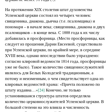
На протяжении XIX столетия штат духовенства
Успенской церкви состоял из четырех человек:
священника, диакона, дьячка (т.е. псаломщика) и
пономаря – в начале века; священника, диакона и двух
псаломщиков – в конце века. С 1888 года к их числу
добавилась и просфорница. (Место просфорницы, как
следует из прошения Дарии Евсеевой, существовало
при Успенской церкви, по крайней мере, в середине
XVIII века, однако впоследствии было упразднено:
согласно клировой ведомости 1814 года, просфорницы
уже не было). Такое количество священнослужителей
являлось для Белых Колодезей традиционным, а
потому и неизменным, о чем свидетельствует одна из
клировых ведомостей храма: «Причта положено по
штату издавна…»
[24]
Конечно, не только
установившаяся структура штатов определяла
количество церковнослужителей Успенской церкви. В
большой степени на это влияла и численность