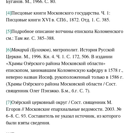
Буганов. М., 1966. С. 80.
[4]
Писцовые книги Московского государства. Ч. 1:
Писцовые книги XVI в. СПб., 1872. Отд. 1. С. 385.
[5]
Подробное описание вотчины епископа Коломенского
см.: Там же. С. 385–388.
[6]
Макарий (Булгаков)
, митрополит. История Русской
Церкви. М., 1996. Кн. 4. Ч. 1. С. 172, 506. В издании
«Храмы Озёрского района Московской области»
епископом, занимавшим Коломенскую кафедру в 1578 г.,
неверно назван Иосиф, рукоположенный только в 1586 г.
(Храмы Озёрского района Московской области / Сост.
священник Олег Пэнэжко. Б.м., б.г. С. 7).
[7]
Озёрский церковный округ / Сост. священник М.
Егоров // Московские епархиальные ведомости. 2003. №
6–8. С. 93. Составитель не указал источник, из которого
были взяты сведения.