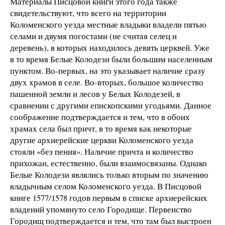
Материалы Писцовой книги этого года также
свидетельствуют, что всего на территории
Коломенского уезда местные владыки владели пятью
селами и двумя погостами (не считая селец и
деревень), в которых находилось девять церквей. Уже
в то время Белые Колодези были большим населенным
пунктом. Во-первых, на это указывает наличие сразу
двух храмов в селе. Во-вторых, большое количество
пашенной земли и лесов у Белых Колодезей, в
сравнении с другими епископскими угодьями. Данное
соображение подтверждается и тем, что в обоих
храмах села был причт, в то время как некоторые
другие архиерейские церкви Коломенского уезда
стояли «без пения». Наличие причта и количество
прихожан, естественно, были взаимосвязаны. Однако
Белые Колодези являлись только вторым по значению
владычным селом Коломенского уезда. В Писцовой
книге 1577/1578 годов первым в списке архиерейских
владений упомянуто село Городище. Первенство
Городищ подтверждается и тем, что там был выстроен