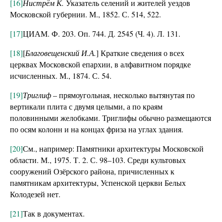
[16]
Нистрём К.
Указатель селений и жителей уездов
Московской губернии. М., 1852. С. 514, 522.
[17]
ЦИАМ. Ф. 203. Оп. 744. Д. 2545 (Ч. 4). Л. 131.
[18]
[
Благовещенский И.А.
] Краткие сведения о всех
церквах Московской епархии, в алфавитном порядке
исчисленных. М., 1874. С. 54.
[19]
Триглиф
– прямоугольная, несколько вытянутая по
вертикали плита с двумя целыми, а по краям
половинными желобками. Триглифы обычно размещаются
по осям колонн и на концах фриза на углах здания.
[20]
См., например: Памятники архитектуры Московской
области. М., 1975. Т. 2. С. 98–103. Среди культовых
сооружений Озёрского района, причисленных к
памятникам архитектуры, Успенской церкви Белых
Колодезей нет.
[21]
Так в документах.