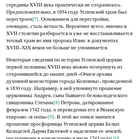
середины XVIII века практически не сохранилось.
Предположительно, в 1654 году Успенский храм был
перестроен
[7]
. Основанием для перестройки,
очевидно, стала ветхость. Вероятнее всего, именно в
XVII столетии разбирается и уже не восстанавливается
теплый храм во имя пророка Илии: в документах
XVIII–XIX веков он больше не упоминается.
Некоторые сведения по истории Успенской церкви
первой половины XVIII века можно почерпнуть из
сохранившейся до наших дней «Описи архива
духовной консистории города Коломны», проведенной
в 1830 году. Например, в ней упомянуто прошение
церковника Андрея, сына бывшего белоколодезского
священника Степана
[8]
Петрова, датированное
февралем 1742 года, о переведении его в Рязанскую
епархию «в попы»
[9]
. В этой же описи значится
прошение просфорницы Успенской церкви Белых
Колодезей Дарии Евсеевой о наделении ее землей,
поступившее в консисторию в июле 1743 года
[10]
.