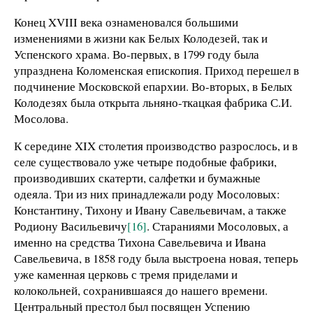
Конец XVIII века ознаменовался большими
изменениями в жизни как Белых Колодезей, так и
Успенского храма. Во-первых, в 1799 году была
упразднена Коломенская епископия. Приход перешел в
подчинение Московской епархии. Во-вторых, в Белых
Колодезях была открыта льняно-ткацкая фабрика С.И.
Мосолова.
К середине XIX столетия производство разрослось, и в
селе существовало уже четыре подобные фабрики,
производивших скатерти, салфетки и бумажные
одеяла. Три из них принадлежали роду Мосоловых:
Константину, Тихону и Ивану Савельевичам, а также
Родиону Васильевичу
[16]
. Стараниями Мосоловых, а
именно на средства Тихона Савельевича и Ивана
Савельевича, в 1858 году была выстроена новая, теперь
уже каменная церковь с тремя приделами и
колокольней, сохранившаяся до нашего времени.
Центральный престол был посвящен Успению