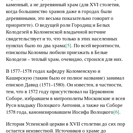
каменный, а не деревянный храм (для XVI столетия,
когда большинство храмов даже в городах были
деревянными, это весьма показательно говорит о
приоритете). О ведущей роли Городищ и Белых
Колодезей в Коломенской владычной вотчине
свидетельствует и то, что только в этих населенных
пунктах было по два храма
[5]
. По всей вероятности,
епископы Коломны любили приезжать в Белые
Колодези – теплый храм, очевидно, строился для них.
В 1577–1578 годах кафедру Коломенскую и
Каширскую (таким было ее полное название) занимал
епископ Давид (1571–1580). Он известен, в частности,
тем, что в 1572 году присутствовал на Церковном
Соборе, избравшем в митрополиты Московские и всея
Руси владыку Полоцкого Антония, а также на Соборе
1578 года, канонизировавшем Иосифа Волоцкого
[6]
.
История Успенской церкви в XVII столетии до сих пор
остается неизвестной. Источников о храме до