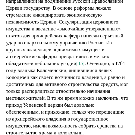
направленной на подчинение Русской Православной
Церкви государству. В основе реформы лежало
стремление ликвидировать экономическую
независимость Церкви. Секуляризация церковного
имущества и введение «высочайше утвержденных»
штатов для архиерейских кафедр нанесли серьезный
удар по епархиальному управлению России. Из
крупных владельцев недвижимых имуществ
архиерейские кафедры превратились в мелких
обладателей небольших угодий
[15]
. Очевидно, в 1764
году владыка Коломенский, лишившийся Белых
Колодезей как своего вотчинного владения, а равно и
достаточных для активного строительства средств, мог
только распорядиться относительно начинания
местных жителей. В то же время можно заключить, что
приход Успенской церкви был довольно
обеспеченным, и прихожане, только что перешедшие
из архиерейского владения в государственное
имущество, имели возможность собрать средства на
строительство храма и колокольни.