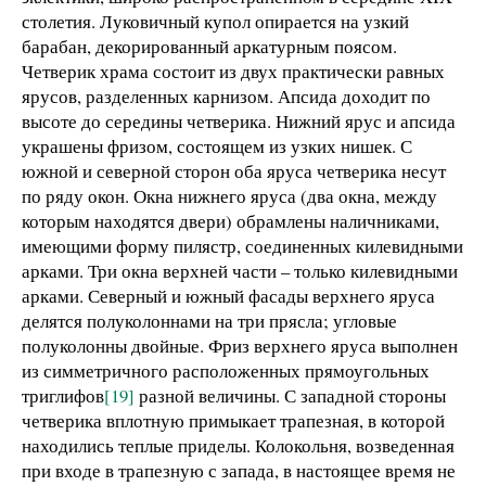
столетия. Луковичный купол опирается на узкий
барабан, декорированный аркатурным поясом.
Четверик храма состоит из двух практически равных
ярусов, разделенных карнизом. Апсида доходит по
высоте до середины четверика. Нижний ярус и апсида
украшены фризом, состоящем из узких нишек. С
южной и северной сторон оба яруса четверика несут
по ряду окон. Окна нижнего яруса (два окна, между
которым находятся двери) обрамлены наличниками,
имеющими форму пилястр, соединенных килевидными
арками. Три окна верхней части – только килевидными
арками. Северный и южный фасады верхнего яруса
делятся полуколоннами на три прясла; угловые
полуколонны двойные. Фриз верхнего яруса выполнен
из симметричного расположенных прямоугольных
триглифов
[19]
разной величины. С западной стороны
четверика вплотную примыкает трапезная, в которой
находились теплые приделы. Колокольня, возведенная
при входе в трапезную с запада, в настоящее время не