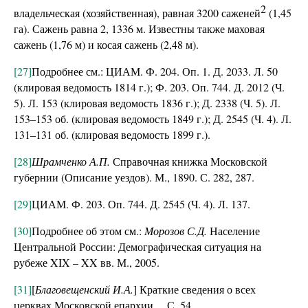
2
владельческая (хозяйственная), равная 3200 саженей
(1,45
га). Сажень равна 2, 1336 м. Известны также маховая
сажень (1,76 м) и косая сажень (2,48 м).
[27]
Подробнее см.: ЦИАМ. Ф. 204. Оп. 1. Д. 2033. Л. 50
(клировая ведомость 1814 г.); Ф. 203. Оп. 744. Д. 2012 (Ч.
5). Л. 153 (клировая ведомость 1836 г.); Д. 2338 (Ч. 5). Л.
153–153 об. (клировая ведомость 1849 г.); Д. 2545 (Ч. 4). Л.
131–131 об. (клировая ведомость 1899 г.).
[28]
Шрамченко А.П.
Справочная книжка Московской
губернии (Описание уездов). М., 1890. С. 282, 287.
[29]
ЦИАМ. Ф. 203. Оп. 744. Д. 2545 (Ч. 4). Л. 137.
[30]
Подробнее об этом см.:
Морозов С.Д.
Население
Центральной России: Демографическая ситуация на
рубеже XIX – XX вв. М., 2005.
[31]
[
Благовещенский И.А.
] Краткие сведения о всех
церквах Московской епархии… С. 54.