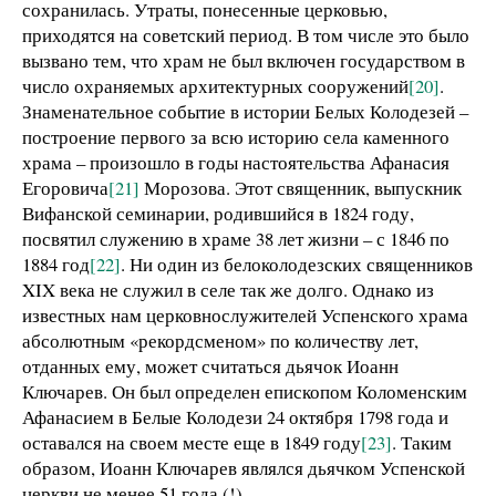
сохранилась. Утраты, понесенные церковью,
приходятся на советский период. В том числе это было
вызвано тем, что храм не был включен государством в
число охраняемых архитектурных сооружений
[20]
.
Знаменательное событие в истории Белых Колодезей –
построение первого за всю историю села каменного
храма – произошло в годы настоятельства Афанасия
Егоровича
[21]
Морозова. Этот священник, выпускник
Вифанской семинарии, родившийся в 1824 году,
посвятил служению в храме 38 лет жизни – с 1846 по
1884 год
[22]
. Ни один из белоколодезских священников
XIX века не служил в селе так же долго. Однако из
известных нам церковнослужителей Успенского храма
абсолютным «рекордсменом» по количеству лет,
отданных ему, может считаться дьячок Иоанн
Ключарев. Он был определен епископом Коломенским
Афанасием в Белые Колодези 24 октября 1798 года и
оставался на своем месте еще в 1849 году
[23]
. Таким
образом, Иоанн Ключарев являлся дьячком Успенской
церкви не менее 51 года (!).