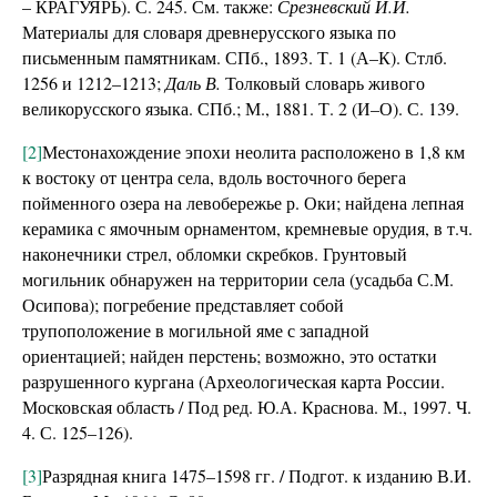
– КРАГУЯРЬ). С. 245. См. также:
Срезневский И.И.
Материалы для словаря древнерусского языка по
письменным памятникам. СПб., 1893. Т. 1 (А–К). Стлб.
1256 и 1212–1213;
Даль В.
Толковый словарь живого
великорусского языка. СПб.; М., 1881. Т. 2 (И–О). С. 139.
[2]
Местонахождение эпохи неолита расположено в 1,8 км
к востоку от центра села, вдоль восточного берега
пойменного озера на левобережье р. Оки; найдена лепная
керамика с ямочным орнаментом, кремневые орудия, в т.ч.
наконечники стрел, обломки скребков. Грунтовый
могильник обнаружен на территории села (усадьба С.М.
Осипова); погребение представляет собой
трупоположение в могильной яме с западной
ориентацией; найден перстень; возможно, это остатки
разрушенного кургана (Археологическая карта России.
Московская область / Под ред. Ю.А. Краснова. М., 1997. Ч.
4. С. 125–126).
[3]
Разрядная книга 1475–1598 гг. / Подгот. к изданию В.И.