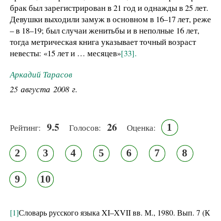
брак был зарегистрирован в 21 год и однажды в 25 лет.
Девушки выходили замуж в основном в 16–17 лет, реже
– в 18–19; был случаи женитьбы и в неполные 16 лет,
тогда метрическая книга указывает точный возраст
невесты: «15 лет и … месяцев»
[33]
.
Аркадий Тарасов
25 августа 2008 г.
9.5
26
1
Рейтинг:
Голосов:
Оценка:
2
3
4
5
6
7
8
9
10
[1]
Словарь русского языка XI–XVII вв. М., 1980. Вып. 7 (К