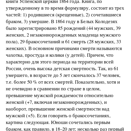
книги Успенской церкви 1864 года. Книга, по
утвержденному в то время формуляру, состоит из трех
частей: 1) родившиеся (крещенные), 2) сочетавшиеся
браком, 3) умершие. В 1864 году в Белых Колодезях
было зарегистрировано 85 рождений (44 мужских, 39
женских, 2 незаконнорожденных младенца мужского
пола), 29 бракосочетаний и 61 смерть (28 мужских, 33
женских). В основном причинами смерти называются
чахотка, простуда и колики (у детей). Причем, что
характерно для этого периода на территории всей
России, очень высока детская смертность. Так, из 61
умершего, в возрасте до 5 лет скончалось 37 человек,
т.е. более 50 % от всех смертей. Показательно, хотя и
не очевидно в сравнении по стране в целом,
превышение мужской рождаемости относительно
женской (+7, включая незаконнорожденных), и
наоборот, превышение женской смертности над
мужской (+5). Если говорить о бракосочетаниях,
картина следующая. Юноши сочетались первым
браком, как правило, в 18–20 лет; несколько раз первый