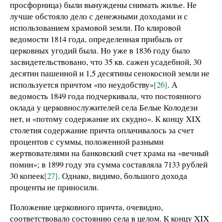
просфорница) были вынуждены снимать жилье. Не
лучше обстояло дело с денежными доходами и с
использованием храмовой земли. По клировой
ведомости 1814 года, определенная прибыль от
церковных угодий была. Но уже в 1836 году было
засвидетельствовано, что 35 кв. сажен усадебной, 30
десятин пашенной и 1,5 десятины сенокосной земли не
используется причтом «по неудобству»
[26]
. А
ведомость 1849 года подчеркивала, что постоянного
оклада у церковнослужителей села Белые Колодези
нет, и «потому содержание их скудно». К концу XIX
столетия содержание причта оплачивалось за счет
процентов с суммы, положенной разными
жертвователями на банковский счет храма на «вечный
помин»; в 1899 году эта сумма составляла 7133 рублей
30 копеек
[27]
. Однако, видимо, большого дохода
проценты не приносили.
Положение церковного причта, очевидно,
соответствовало состоянию села в целом. К концу XIX