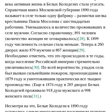
века активная жизнь в Белых Колодезях стала угасать.
Справочная книга Московской губернии 1890 года
называет в селе только одну фабрику – размотки шелка
крестьянина Павла Мосолова с шестнадцатью
рабочими. Уменьшилось и количество проживавших в
селе мужчин. Согласно справочнику, 891 человек
(количество женщин не оговаривалось)
[28]
. К 1899
году численность сельчан стала меньше. Теперь в 260
дворах жило 879 мужчин и 867 женщин
[29]
.
Необходимо отметить, что это происходило в те годы,
когда население Российской империи стремительно
увеличивалось
[30]
. По всей вероятности, упадок села
был вызван сильнейшим пожаром, произошедшим в
1879 году и уничтожившим практически все ткацкое
производство. (Еще в 1874 году в 285 дворах Белых
Колодезей проживало 918 душ мужского и 998
женского пола
[31]
.)
Несмотря на это, Белые Колодези в 1890 году
оставались самым многолюдным населенным пунктом