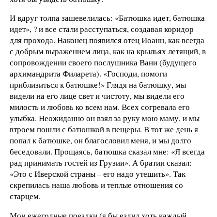
И вдруг толпа зашевелилась: «Батюшка идет, батюшка
идет», ? и все стали расступаться, создавая коридор
для прохода. Наконец появился отец Иоанн, как всегда
с добрым выражением лица, как на крыльях летящий, в
сопровождении своего послушника Вани (будущего
архимандрита Филарета). «Господи, помоги
приблизиться к батюшке!» Глядя на батюшку, мы
видели на его лице свет и чистоту, мы видели его
милость и любовь ко всем нам. Всех согревала его
улыбка. Неожиданно он взял за руку мою маму, и мы
втроем пошли с батюшкой в пещеры. В тот же день я
попал к батюшке, он благословил меня, и мы долго
беседовали. Прощаясь, батюшка сказал мне: «Я всегда
рад принимать гостей из Грузии». А братии сказал:
«Это с Иверской страны – его надо утешить». Так
скрепилась наша любовь и теплые отношения со
старцем.
Мои ежегодные поездки (я бы ездил хоть каждый