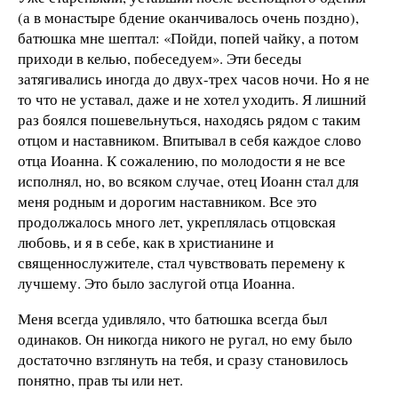
(а в монастыре бдение оканчивалось очень поздно),
батюшка мне шептал: «Пойди, попей чайку, а потом
приходи в келью, побеседуем». Эти беседы
затягивались иногда до двух-трех часов ночи. Но я не
то что не уставал, даже и не хотел уходить. Я лишний
раз боялся пошевельнуться, находясь рядом с таким
отцом и наставником. Впитывал в себя каждое слово
отца Иоанна. К сожалению, по молодости я не все
исполнял, но, во всяком случае, отец Иоанн стал для
меня родным и дорогим наставником. Все это
продолжалось много лет, укреплялась отцовcкая
любовь, и я в себе, как в христианине и
священнослужителе, стал чувствовать перемену к
лучшему. Это было заслугой отца Иоанна.
Меня всегда удивляло, что батюшка всегда был
одинаков. Он никогда никого не ругал, но ему было
достаточно взглянуть на тебя, и сразу становилось
понятно, прав ты или нет.