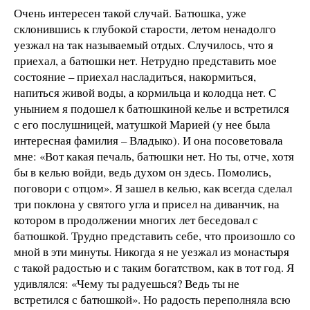
Очень интересен такой случай. Батюшка, уже
склонившись к глубокой старости, летом ненадолго
уезжал на так называемый отдых. Случилось, что я
приехал, а батюшки нет. Нетрудно представить мое
состояние – приехал насладиться, накормиться,
напиться живой воды, а кормильца и колодца нет. С
унынием я подошел к батюшкиной келье и встретился
с его послушницей, матушкой Марией (у нее была
интересная фамилия – Владыко). И она посоветовала
мне: «Вот какая печаль, батюшки нет. Но ты, отче, хотя
бы в келью войди, ведь духом он здесь. Помолись,
поговори с отцом». Я зашел в келью, как всегда сделал
три поклона у святого угла и присел на диванчик, на
котором в продолжении многих лет беседовал с
батюшкой. Трудно представить себе, что произошло со
мной в эти минуты. Никогда я не уезжал из монастыря
с такой радостью и с таким богатством, как в тот год. Я
удивлялся: «Чему ты радуешься? Ведь ты не
встретился с батюшкой». Но радость переполняла всю