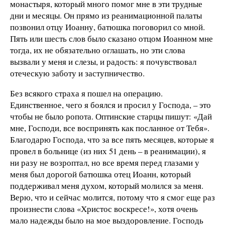
монастыря, который много помог мне в эти трудные
дни и месяцы. Он прямо из реанимационной палаты
позвонил отцу Иоанну, батюшка поговорил со мной.
Пять или шесть слов было сказано отцом Иоанном мне
тогда, их не обязательно оглашать, но эти слова
вызвали у меня и слезы, и радость: я почувствовал
отеческую заботу и заступничество.
Без всякого страха я пошел на операцию.
Единственное, чего я боялся и просил у Господа, – это
чтобы не было ропота. Оптинские старцы пишут: «Дай
мне, Господи, все воспринять как посланное от Тебя».
Благодарю Господа, что за все пять месяцев, которые я
провел в больнице (из них 51 день – в реанимации), я
ни разу не возроптал, но все время перед глазами у
меня был дорогой батюшка отец Иоанн, который
поддерживал меня духом, который молился за меня.
Верю, что и сейчас молится, потому что я смог еще раз
произнести слова «Христос воскресе!», хотя очень
мало надежды было на мое выздоровление. Господь