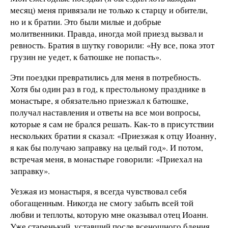
месяц) меня привязали не только к старцу и обители,
но и к братии. Это были милые и добрые
молитвенники. Правда, иногда мой приезд вызвал и
ревность. Братия в шутку говорили: «Ну все, пока этот
грузин не уедет, к батюшке не попасть».
Эти поездки превратились для меня в потребность.
Хотя бы один раз в год, к престольному празднике в
монастыре, я обязательно приезжал к батюшке,
получал наставления и ответы на все мои вопросы,
которые я сам не брался решать. Как-то в присутствии
нескольких братии я сказал: «Приезжая к отцу Иоанну,
я как бы получаю заправку на целый год». И потом,
встречая меня, в монастыре говорили: «Приехал на
заправку».
Уезжая из монастыря, я всегда чувствовал себя
обогащенным. Никогда не смогу забыть всей той
любви и теплоты, которую мне оказывал отец Иоанн.
Уже старенький, уставший после всенощного бдения