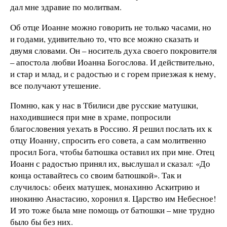
дал мне здравие по молитвам.
Об отце Иоанне можно говорить не только часами, но
и годами, удивительно то, что все можно сказать и
двумя словами. Он – носитель духа своего покровителя
– апостола любви Иоанна Богослова. И действительно,
и стар и млад, и с радостью и с горем приезжая к нему,
все получают утешение.
Помню, как у нас в Тбилиси две русские матушки,
находившиеся при мне в храме, попросили
благословения уехать в Россию. Я решил послать их к
отцу Иоанну, спросить его совета, а сам молитвенно
просил Бога, чтобы батюшка оставил их при мне. Отец
Иоанн с радостью принял их, выслушал и сказал: «До
конца оставайтесь со своим батюшкой». Так и
случилось: обеих матушек, монахиню Аскитрию и
инокиню Анастасию, хоронил я. Царство им Небесное!
И это тоже была мне помощь от батюшки – мне трудно
было бы без них.