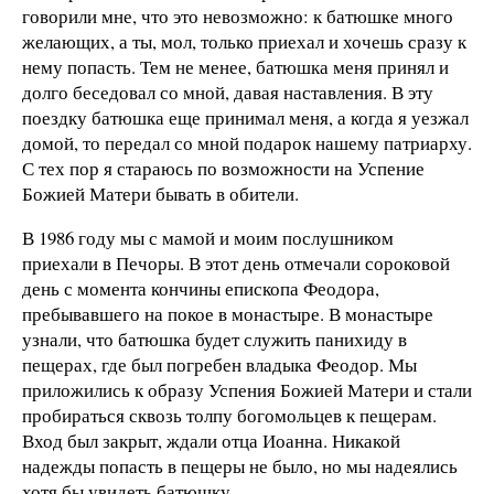
говорили мне, что это невозможно: к батюшке много
желающих, а ты, мол, только приехал и хочешь сразу к
нему попасть. Тем не менее, батюшка меня принял и
долго беседовал со мной, давая наставления. В эту
поездку батюшка еще принимал меня, а когда я уезжал
домой, то передал со мной подарок нашему патриарху.
С тех пор я стараюсь по возможности на Успение
Божией Матери бывать в обители.
В 1986 году мы с мамой и моим послушником
приехали в Печоры. В этот день отмечали сороковой
день с момента кончины епископа Феодора,
пребывавшего на покое в монастыре. В монастыре
узнали, что батюшка будет служить панихиду в
пещерах, где был погребен владыка Феодор. Мы
приложились к образу Успения Божией Матери и стали
пробираться сквозь толпу богомольцев к пещерам.
Вход был закрыт, ждали отца Иоанна. Никакой
надежды попасть в пещеры не было, но мы надеялись
хотя бы увидеть батюшку.