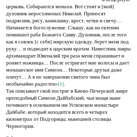
церковь. Собираются монахи. Вот стоит и [мой]
духовник иеросхимонах Николай. Приносят
подрясник, рясу, камилавку, крест, четки и свечу…
Начинается богослужение. Слышу, как на ектении
поминают раба Божиего Савву. Духовник, после того
как я совлек [с себя] мирскую одежду, берет меня под
руку… и подводит к царским вратам. Наместник лавры
архимандрит Ювеналий три раза меня спрашивает и
роняет ножницы… После остригает мне волосы и дает
монашеское имя Симеон… Некоторые друзья даже
плачут… А я по завершении святого чина был
необычайно радостен»
[1]
.
Так описывает свой постриг в Киево-Печерской лавре
преподобный Симеон Дайбабский, чьи мощи ныне
почивают в основанном им Успенском монастыре
Дайбабе, который находится всего в четырех
километрах от Подгорицы, нынешней столицы
Черногории.