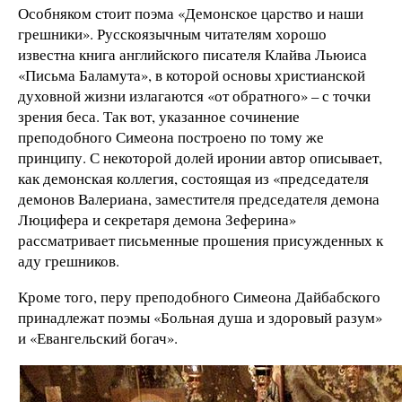
Особняком стоит поэма «Демонское царство и наши
грешники». Русскоязычным читателям хорошо
известна книга английского писателя Клайва Льюиса
«Письма Баламута», в которой основы христианской
духовной жизни излагаются «от обратного» – с точки
зрения беса. Так вот, указанное сочинение
преподобного Симеона построено по тому же
принципу. С некоторой долей иронии автор описывает,
как демонская коллегия, состоящая из «председателя
демонов Валериана, заместителя председателя демона
Люцифера и секретаря демона Зеферина»
рассматривает письменные прошения присужденных к
аду грешников.
Кроме того, перу преподобного Симеона Дайбабского
принадлежат поэмы «Больная душа и здоровый разум»
и «Евангельский богач».