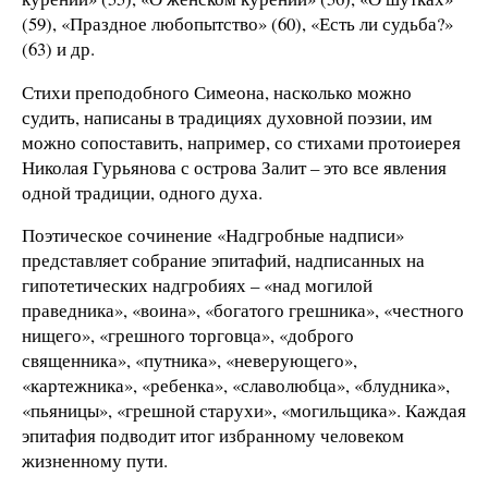
(59), «Праздное любопытство» (60), «Есть ли судьба?»
(63) и др.
Стихи преподобного Симеона, насколько можно
судить, написаны в традициях духовной поэзии, им
можно сопоставить, например, со стихами протоиерея
Николая Гурьянова с острова Залит – это все явления
одной традиции, одного духа.
Поэтическое сочинение «Надгробные надписи»
представляет собрание эпитафий, надписанных на
гипотетических надгробиях – «над могилой
праведника», «воина», «богатого грешника», «честного
нищего», «грешного торговца», «доброго
священника», «путника», «неверующего»,
«картежника», «ребенка», «славолюбца», «блудника»,
«пьяницы», «грешной старухи», «могильщика». Каждая
эпитафия подводит итог избранному человеком
жизненному пути.