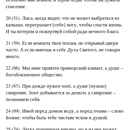
спасение.
20 (51). Лиса, когда видит, что не может выбраться из
капкана, перегрызает [себе] ногу, чтобы спасти жизнь.
И ты потерпи и пожертвуй собой ради вечного блага.
21 (59). Если комната твоя теплая, не открывай двери
часто. А если имеешь в себе Духа Святого, не говори
много.
22 (66). Маслине приятен приморский климат, а душе –
богобоязненное общество.
23 (67). При дожде нужен зонт, а душе [нужно]
смирение. Зонт добывается за деньги, а смирение –
познанием себя.
24 (69). Имей перед домом воду, а перед очами – слово
Божие, чтобы быть тебе чистым телом и душой.
25 (74). Легка пшеничная мякина, но и из нее может