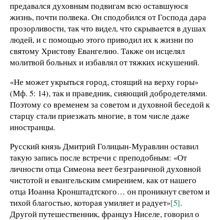
предавался духовным подвигам всю оставшуюся
жизнь, почти полвека. Он сподобился от Господа дара
прозорливости, так что видел, что скрывается в душах
людей, и с помощью этого приводил их к жизни по
святому Христову Евангелию. Также он исцелял
молитвой больных и избавлял от тяжких искушений.
«Не может укрыться город, стоящий на верху горы»
(Мф. 5: 14), так и праведник, сияющий добродетелями.
Поэтому со временем за советом и духовной беседой к
старцу стали приезжать многие, в том числе даже
иностранцы.
Русский князь Дмитрий Голицын-Муравлин оставил
такую запись после встречи с преподобным: «От
личности отца Симеона веет безграничной духовной
чистотой и евангельским смирением, как от нашего
отца Иоанна Кронштадтского… он проникнут светом и
тихой благостью, которая умиляет и радует»
[5]
.
Другой путешественник, француз Ниселе, говорил о