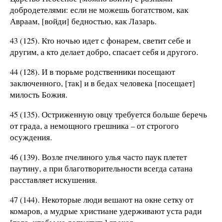
добродетелями: если не можешь богатством, как
Авраам, [войди] бедностью, как Лазарь.
43 (125). Кто ночью идет с фонарем, светит себе и
другим, а кто делает добро, спасает себя и другого.
44 (128). И в тюрьме родственники посещают
заключенного, [так] и в бедах человека [посещает]
милость Божия.
45 (135). Остриженную овцу требуется больше беречь
от града, а немощного грешника – от строгого
осуждения.
46 (139). Возле пчелиного улья часто паук плетет
паутину, а при благотворительности всегда сатана
расставляет искушения.
47 (144). Некоторые люди вешают на окне сетку от
комаров, а мудрые христиане удерживают уста ради