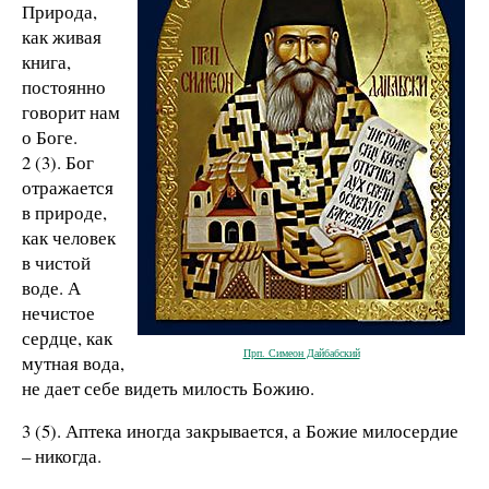
Природа,
как живая
книга,
постоянно
говорит нам
о Боге.
2 (3). Бог
отражается
в природе,
как человек
в чистой
воде. А
нечистое
сердце, как
Прп. Симеон Дайбабский
мутная вода,
не дает себе видеть милость Божию.
3 (5). Аптека иногда закрывается, а Божие милосердие
– никогда.