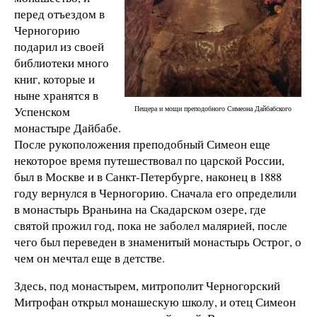
перед отъездом в
Черногорию
подарил из своей
библиотеки много
книг, которые и
ныне хранятся в
Успенском
Пещера и мощи преподобного Симеона Дайбабского
монастыре Дайбабе.
После рукоположения преподобный Симеон еще
некоторое время путешествовал по царской России,
был в Москве и в Санкт-Петербурге, наконец в 1888
году вернулся в Черногорию. Сначала его определили
в монастырь Враньина на Скадарском озере, где
святой прожил год, пока не заболел малярией, после
чего был переведен в знаменитый монастырь Острог, о
чем он мечтал еще в детстве.
Здесь, под монастырем, митрополит Черногорский
Митрофан открыл монашескую школу, и отец Симеон