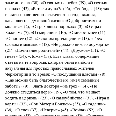
злые ангелы» (38), «О святых на небе» (39), «О святых
иконах» (43), «Есть ли душа?» (46), «Свобода» (48); так
и главы нравственно-асктического содержания,
касающегося духовной жизни: «О добродетелях и
молитве» (2), «О греховных пороках» (3), «О страхе
Божием» (7), «О смирении» (10), «О милостыне» (11),
«О посте» (12), «О святом причащении» (13), «Грех
словом и мыслью» (18), «Не должно никого осуждать»
(21), «Почитание родителей» (44), «Дружба» (51), «О
гневе» (54), «Ложь» (58). Есть главы, содержащие
ответы на те вопросы, которые были наиболее
актуальны для простых православных жителей
Черногории в то время: «О послушании властям» (8),
«Как можно быть благочестивым, имея семейные
заботы?» (9), «Звать доктора – не грех» (14), «Не
должно стыдиться веры» (19), «О том, что мешает
ходить в церковь» (23), «О самоубийстве» (31), «Игра в
карты» (32), «Сон Матери Божией» (35), «О гадании»
(36), «О сне» (37), «Неверие» (45), «Война» (52), «О
курении» (55), «О женском курении» (56), «О шутках»