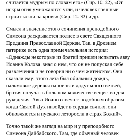
считается мудрым по словам его» (Сир. 10: 22), «От
искры огня умножаются угли, и человек грешный
строит козни на кровь» (Сир. 12: 32) и др.
Смысл и значение этого сочинения преподобного
Симеона раскрывается полнее в свете Священного
Предания Православной Церкви. Так, в Древнем
патерике есть одна примечательная история:
«Однажды некоторые из братий пришли испытать авву
Иоанна Колова, зная о нем, что он не попускал себе
развлечения и не говорил ни о чем житейском. Они
сказали ему: этого лета был обильный дождь,
пальмовые деревья напоены и дадут много ветвей,
братия получат в большом количестве вещество для
рукоделия. Авва Иоанн отвечал: подобным образом,
когда Святой Дух низойдет в сердца святых, они
обновляются и пускают леторосли в страх Божий».
Точно такой же взгляд на мир и у преподобного
Симеона Дайбабского. Там, где обычный человек