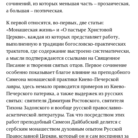
сочинений, из которых меньшая часть – прозаическая,
а большая – поэтическая.
К первой относятся, во-первых, две статьи:
«Монашеская жизнь» и «О пастыре Христовой
Церкви», каждая из которых представляет работу,
выполненную в традиции богословско-практических
трактатов, где содержание выстроено систематически,
а мысли подтверждаются ссылками на Священное
Писание и творения святых отцов. Первое сочинение
особенно показывает благое влияние на преподобного
Симеона монашеской практики Киево-Печерской
лавры, здесь немало приводится примеров из Киево-
Печерского патерика, а также выдержек из русских
святых: святителя Димитрия Ростовского, святителя
Тихона Задонского и вообще русской православно-
аскетической литературы. Так что посредством этих
работ преподобный Симеон Дайбабский делится с
сербским монашеством духовным опытом Русской
Православной Церкви, который он и сам воспринял за