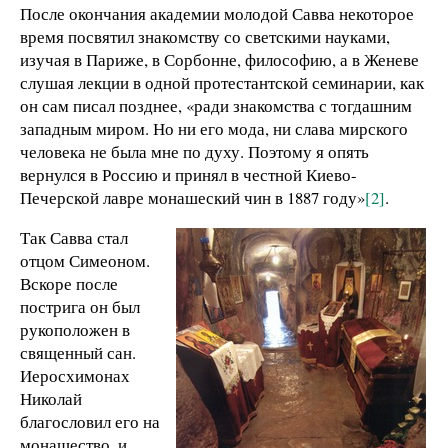
После окончания академии молодой Савва некоторое
время посвятил знакомству со светскими науками,
изучая в Париже, в Сорбонне, философию, а в Женеве
слушая лекции в одной протестантской семинарии, как
он сам писал позднее, «ради знакомства с тогдашним
западным миром. Но ни его мода, ни слава мирского
человека не была мне по духу. Поэтому я опять
вернулся в Россию и принял в честной Киево-
Печерской лавре монашеский чин в 1887 году»
[2]
.
Так Савва стал
отцом Симеоном.
Вскоре после
пострига он был
рукоположен в
священный сан.
Иеросхимонах
Николай
благословил его на
монашество, и