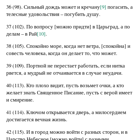
36 (98). Сильный дождь может и кречану
[9]
погасить, а
телесные удовольствия – погубить душу.
37 (102). По вопросу [можно придти] в Царьград, а по
делам – в Рай
[10]
.
38 (105). Спокойно море, когда нет ветра, [спокойна] и
совесть человека, когда он делает то, что может.
39 (109). Портной не перестает работать, если нитка
рвется, а мудрый не отчаивается в случае неудачи.
40 (113). Кто плохо видит, пусть возьмет очки, а кто
желает знать Священное Писание, пусть с верой имеет
и смирение.
41 (114). Ключом открывается дверь, а милосердием
достигается вечная жизнь.
42 (115). И в город можно войти с разных сторон, и в
Царство Небесное [можно войти] с разными