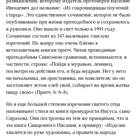
размышлений, которому издатель протоиерей Василий
Ивошевич дал название: «Из сокровищницы поучений
старца». Это единственное сочинение, которое не было
опубликовано при жизни преподобного и сохранилось
в рукописи. Оно вышло в свет только в 1991 году.
Сочинение состоит из 347 маленьких глав или
изречений. По жанру оно очень близко к
ветхозаветным книгам притч. Читая проводимые
преподобным Симеоном сравнения, вспоминаются, в
частности, строки: «Пойди к муравью, ленивец,
посмотри на действия его, и будь мудрым. Нет у него
ни начальника, ни приставника, ни повелителя; но он
заготовляет летом хлеб свой, собирает во время жатвы
пищу свою» (Притч. 6: 6–8).
Но в еще большей степени изречения святого отца
напоминают стихи из книги премудрости Иисуса, сына
Сирахова. Они построены по тем же принципам, что и
эта книга Священного Писания, к примеру: «Изделие
хвалится по руке художника, а правитель народа