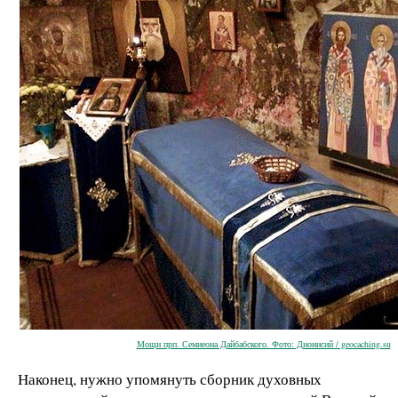
Мощи прп. Семиеона Дайбабского. Фото: Дионисий / geocaching.su
Наконец, нужно упомянуть сборник духовных