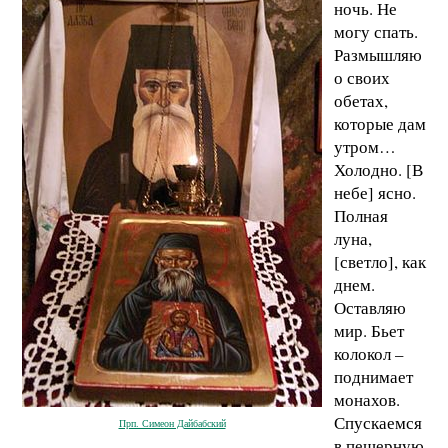
ночь. Не
могу спать.
Размышляю
о своих
обетах,
которые дам
утром…
Холодно. [В
небе] ясно.
Полная
луна,
[светло], как
днем.
Оставляю
мир. Бьет
колокол –
поднимает
монахов.
Спускаемся
Прп. Симеон Дайбабский
в пещерную