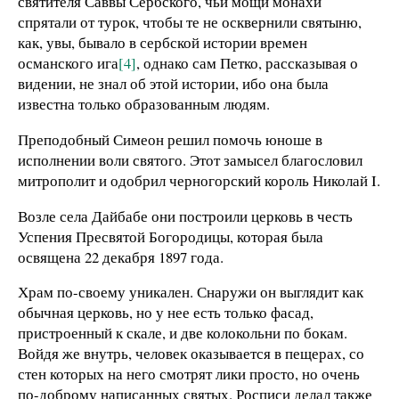
святителя Саввы Сербского, чьи мощи монахи
спрятали от турок, чтобы те не осквернили святыню,
как, увы, бывало в сербской истории времен
османского ига
[4]
, однако сам Петко, рассказывая о
видении, не знал об этой истории, ибо она была
известна только образованным людям.
Преподобный Симеон решил помочь юноше в
исполнении воли святого. Этот замысел благословил
митрополит и одобрил черногорский король Николай I.
Возле села Дайбабе они построили церковь в честь
Успения Пресвятой Богородицы, которая была
освящена 22 декабря 1897 года.
Храм по-своему уникален. Снаружи он выглядит как
обычная церковь, но у нее есть только фасад,
пристроенный к скале, и две колокольни по бокам.
Войдя же внутрь, человек оказывается в пещерах, со
стен которых на него смотрят лики просто, но очень
по-доброму написанных святых. Росписи делал также