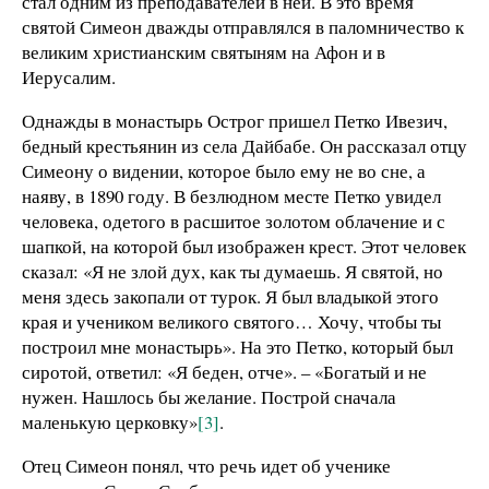
стал одним из преподавателей в ней. В это время
святой Симеон дважды отправлялся в паломничество к
великим христианским святыням на Афон и в
Иерусалим.
Однажды в монастырь Острог пришел Петко Ивезич,
бедный крестьянин из села Дайбабе. Он рассказал отцу
Симеону о видении, которое было ему не во сне, а
наяву, в 1890 году. В безлюдном месте Петко увидел
человека, одетого в расшитое золотом облачение и с
шапкой, на которой был изображен крест. Этот человек
сказал: «Я не злой дух, как ты думаешь. Я святой, но
меня здесь закопали от турок. Я был владыкой этого
края и учеником великого святого… Хочу, чтобы ты
построил мне монастырь». На это Петко, который был
сиротой, ответил: «Я беден, отче». – «Богатый и не
нужен. Нашлось бы желание. Построй сначала
маленькую церковку»
[3]
.
Отец Симеон понял, что речь идет об ученике