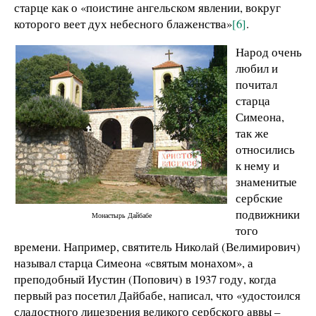
старце как о «поистине ангельском явлении, вокруг
которого веет дух небесного блаженства»
[6]
.
Народ очень
любил и
почитал
старца
Симеона,
так же
относились
к нему и
знаменитые
сербские
подвижники
Монастырь Дайбабе
того
времени. Например, святитель Николай (Велимирович)
называл старца Симеона «святым монахом», а
преподобный Иустин (Попович) в 1937 году, когда
первый раз посетил Дайбабе, написал, что «удостоился
сладостного лицезрения великого сербского аввы –