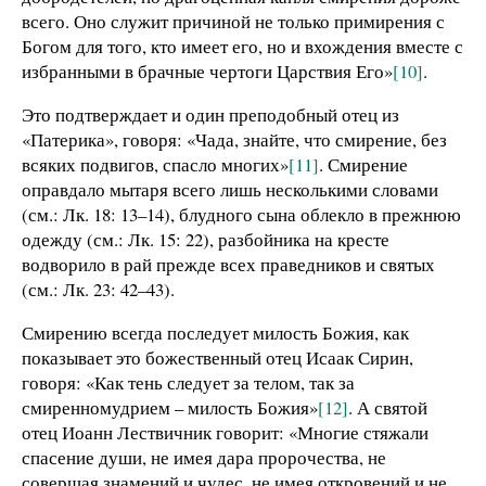
всего. Оно служит причиной не только примирения с
Богом для того, кто имеет его, но и вхождения вместе с
избранными в брачные чертоги Царствия Его»
[10]
.
Это подтверждает и один преподобный отец из
«Патерика», говоря: «Чада, знайте, что смирение, без
всяких подвигов, спасло многих»
[11]
. Смирение
оправдало мытаря всего лишь несколькими словами
(см.: Лк. 18: 13–14), блудного сына облекло в прежнюю
одежду (см.: Лк. 15: 22), разбойника на кресте
водворило в рай прежде всех праведников и святых
(см.: Лк. 23: 42–43).
Смирению всегда последует милость Божия, как
показывает это божественный отец Исаак Сирин,
говоря: «Как тень следует за телом, так за
смиренномудрием – милость Божия»
[12]
. А святой
отец Иоанн Лествичник говорит: «Многие стяжали
спасение души, не имея дара пророчества, не
совершая знамений и чудес, не имея откровений и не