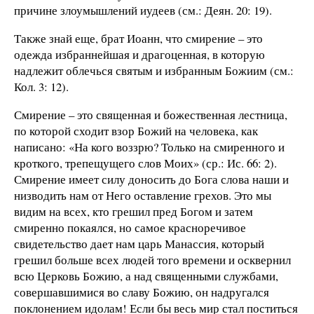
причине злоумышлений иудеев (см.: Деян. 20: 19).
Также знай еще, брат Иоанн, что смирение – это
одежда избраннейшая и драгоценная, в которую
надлежит облечься святым и избранным Божиим (см.:
Кол. 3: 12).
Смирение – это священная и божественная лестница,
по которой сходит взор Божий на человека, как
написано: «На кого воззрю? Только на смиренного и
кроткого, трепещущего слов Моих» (ср.: Ис. 66: 2).
Смирение имеет силу доносить до Бога слова наши и
низводить нам от Него оставление грехов. Это мы
видим на всех, кто грешил пред Богом и затем
смиренно покаялся, но самое красноречивое
свидетельство дает нам царь Манассия, который
грешил больше всех людей того времени и осквернил
всю Церковь Божию, а над священными службами,
совершавшимися во славу Божию, он надругался
поклонением идолам! Если бы весь мир стал поститься