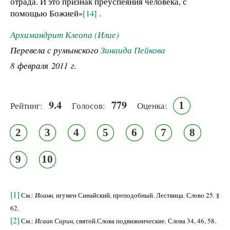
отрада. И это признак преуспеяния человека, с
помощью Божией»
[14]
.
Архимандрит Клеопа (Илие)
Перевела с румынского
Зинаида Пейкова
8 февраля 2011 г.
9.4
779
1
Рейтинг:
Голосов:
Оценка:
2
3
4
5
6
7
8
9
10
[1]
См.:
Иоанн,
игумен Синайский, преподобный. Лествица. Слово 25. §
62.
[2]
См.:
Исаак Сирин
, святой.Слова подвижнические. Слова 34, 46, 58.