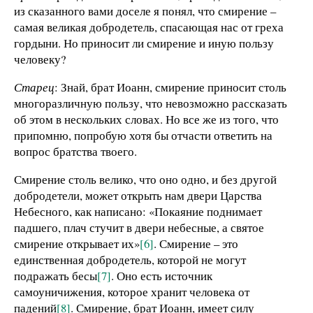
из сказанного вами доселе я понял, что смирение –
самая великая добродетель, спасающая нас от греха
гордыни. Но приносит ли смирение и иную пользу
человеку?
Старец
: Знай, брат Иоанн, смирение приносит столь
многоразличную пользу, что невозможно рассказать
об этом в нескольких словах. Но все же из того, что
припомню, попробую хотя бы отчасти ответить на
вопрос братства твоего.
Смирение столь велико, что оно одно, и без другой
добродетели, может открыть нам двери Царства
Небесного, как написано: «Покаяние поднимает
падшего, плач стучит в двери небесные, а святое
смирение открывает их»
[6]
. Смирение – это
единственная добродетель, которой не могут
подражать бесы
[7]
. Оно есть источник
самоуничижения, которое хранит человека от
падений
[8]
. Смирение, брат Иоанн, имеет силу