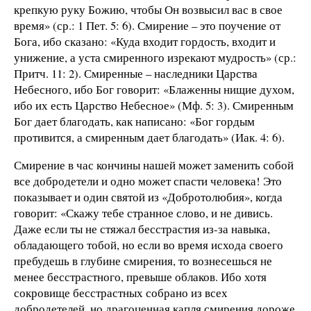
крепкую руку Божию, чтобы Он возвысил вас в свое
время» (ср.: 1 Пет. 5: 6). Смирение – это поучение от
Бога, ибо сказано: «Куда входит гордость, входит и
унижение, а уста смиренного изрекают мудрость» (ср.:
Притч. 11: 2). Смиренные – наследники Царства
Небесного, ибо Бог говорит: «Блаженны нищие духом,
ибо их есть Царство Небесное» (Мф. 5: 3). Смиренным
Бог дает благодать, как написано: «Бог гордым
противится, а смиренным дает благодать» (Иак. 4: 6).
Смирение в час кончины нашей может заменить собой
все добродетели и одно может спасти человека! Это
показывает и один святой из «Добротолюбия», когда
говорит: «Скажу тебе странное слово, и не дивись.
Даже если ты не стяжал бесстрастия из-за навыка,
обладающего тобой, но если во время исхода своего
пребудешь в глубине смирения, то вознесешься не
менее бесстрастного, превыше облаков. Ибо хотя
сокровище бесстрастных собрано из всех
добродетелей, но драгоценная капля смирения дороже