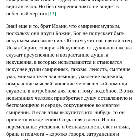
видя ангелов. Но без смирения никто не войдет в
небесный чертог»
[13]
.
Знай еще и то, брат Иоанн, что смиренномудрым,
поскольку они други Божии, Бог не попускает быть
искушаемыми выше сил. Об этом учит нас святой отец
Исаак Сирин, говоря: «Искушения от духовного жезла
служат преуспеянию и возрастанию души, а
искушения, в которых испытываются и становятся
искуснее души смиренных, таковы: леность, смятение
ума, мнимая телесная немощь, умаление надежды,
помрачение мыслей, лишение человеческой помощи,
скудость в потребном для тела и тому подобное. В этих
испытаниях человек приобретает душу оставленную и
беспомощную и сердце, сокрушенное во многом
смирении. И если этим выкупится кто-нибудь, то он
пришел к вожделению Создателя своего. И они
перемешаны: утешение и безнадежность, свет и тьма,
брань и подмога – коротко говоря, затруднения и