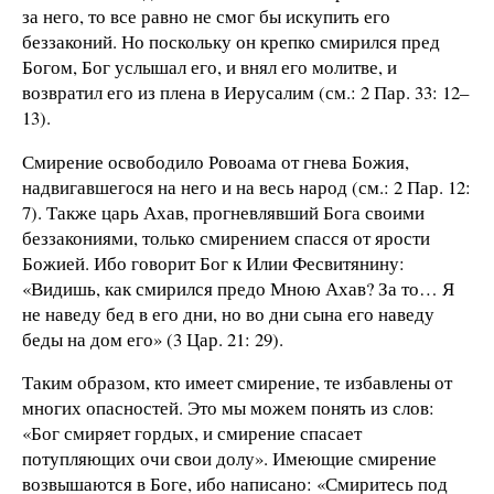
за него, то все равно не смог бы искупить его
беззаконий. Но поскольку он крепко смирился пред
Богом, Бог услышал его, и внял его молитве, и
возвратил его из плена в Иерусалим (см.: 2 Пар. 33: 12–
13).
Смирение освободило Ровоама от гнева Божия,
надвигавшегося на него и на весь народ (см.: 2 Пар. 12:
7). Также царь Ахав, прогневлявший Бога своими
беззакониями, только смирением спасся от ярости
Божией. Ибо говорит Бог к Илии Фесвитянину:
«Видишь, как смирился предо Мною Ахав? За то… Я
не наведу бед в его дни, но во дни сына его наведу
беды на дом его» (3 Цар. 21: 29).
Таким образом, кто имеет смирение, те избавлены от
многих опасностей. Это мы можем понять из слов:
«Бог смиряет гордых, и смирение спасает
потупляющих очи свои долу». Имеющие смирение
возвышаются в Боге, ибо написано: «Смиритесь под