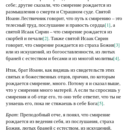
себе; другие сказали, что смирение рождается из
размышления о смерти и Страшном суде. Святой
Иоанн Лествичник говорит, что путь к смирению – это
телесный труд, послушание и правость сердца
[1]
, а
святой Исаак Сирин – что смирение рождается из
скорбей и печали
[2]
. Также святой Исаак Сирин
говорит, что смирение рождается из страха Божия
[3]
или из искушений, из богооставленности, из лютых
браней с естеством и бесами и из многой молитвы
[4]
.
Итак, брат Иоанн, как видишь из свидетельств этих
святых и божественных отцов, причин, по которым
рождается смирение, много. Потому я и сказал выше,
что у смирения много матерей. А если ты спросишь у
смирения и об отце его, то оно тебе ответит, что ты не
узнаешь его, пока не стяжаешь в себе Бога
[5]
.
Брат
: Преподобный отче, я понял, что смирение
рождается из ведения себя, из послушания, страха
Божия, лютых браней с естеством, из искушений,