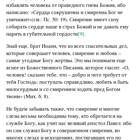
избавлять человека от праведного гнева Божия, ибо
написано: «Сердца сокрушенна и смиренна Бог не
уничижит»(см.: Пс. 50: 19). Смирение имеет силу
собирать сердце наше в страх Божий и не давать ему
парить в губительной гордости
[9]
.
Знай еще, брат Иоанн, что из всех спасительных дел,
которые совершает человек, смирение и любовь –
самые угодные Богу жертвы. Это мы понимаем еще
яснее из Божественного Писания, которое гласит: «О,
человек! сказано тебе, что – добро и чего требует от
тебя Господь: поступать справедливо, любить и быть
милосердным и со смирением ходить пред Богом
твоим» (Мих. 6: 8).
Не будем забывать также, что смирение и многие
слезы весьма необходимы тому, кто обретается на
службе Богу, как учит нас великий апостол Павел: ибо
он сам служил Богу в совершенном смирении, во
многих слезах и искушениях, постигавших его по