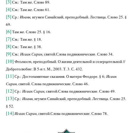
[3]
См.: Там же. Слово 89.
[4]
См.: Там же. Слово 61.
[5]
Ср.:
Иоанн,
игумен Синайский, преподобный. Лествица. Слово 25. §
69.
[6]
Там же. Слово 25. § 16.
[7]
См.: Там же. § 18.
[8]
См.: Там же. § 38.
[9]
См.:
Исаак Сирин
, святой.Слова подвижнические. Слово 34.
[10]
Феогност
, преподобный. О жизни деятельной и созерцательной //
Добротолюбие: В 5-и т. М., 2003. Т. 3. С. 432.
[11]
Ср.: Достопамятные сказания. О матери Феодоре. § 6;
Исаак
Сирин
, святой. Слова подвижнические. Слово 46.
[12]
Ср.:
Исаак Сирин
, святой.Слова подвижнические. Слово 49.
[13]
Ср.:
Иоанн
, игумен Синайский, преподобный. Лествица. Слово 25.
§ 52.
[14]
Исаак Сирин
, святой.Слова подвижнические. Слово 78.