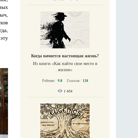
вных
ыч,
ахов
да,
 эту
Когда начнется настоящая жизнь?
Из книги «Как найти свое место в
жизни​»
Рейтинг:
9.8
Голосов:
118
1 654