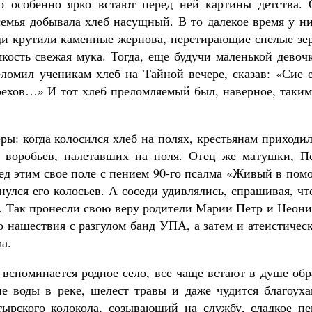
о особенно ярко встают перед ней картины детства. 
семья добывала хлеб насущный. В то далекое время у н
ди крутили каменные жернова, перетирающие спелые зер
кость свежая мука. Тогда, еще будучи маленькой девоч
еломил ученикам хлеб на Тайной вечере, сказав: «Сие 
грехов…» И тот хлеб преломляемый был, наверное, таки
ры: когда колосился хлеб на полях, крестьянам приходи
и воробьев, налетавших на поля. Отец же матушки, Пе
ед этим свое поле с пением 90-го псалма «Живый в пом
лся его колосьев. А соседи удивлялись, спрашивая, чт
и. Так пронесли свою веру родители Марии Петр и Неон
о нашествия с разгулом банд УПА, а затем и атеистичес
а.
е вспоминается родное село, все чаще встают в душе об
е воды в реке, шелест травы и даже чудится благоуха
ырского колокола, созывающий на службу, сладкое пе