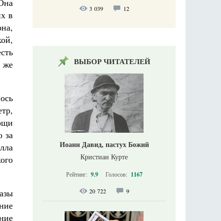
Она
3 039
12
их в
на,
кой,
есть
ВЫБОР ЧИТАТЕЛЕЙ
м же
лось
тр,
ощи
о за
Иоанн Давид, пастух Божий
илла
Кристиан Курте
кого
Рейтинг:
9.9
Голосов:
1167
20 722
9
разы
ние
ние