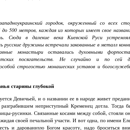
ападноукраинский городок, окруженный со всех сто
 до 500 метров, каждая из которых имеет свое названи
ь. Сюда в далекие века Киевской Руси устремлял
Великомученик Георгий Победоносец. Н
святого
ь русские дружины встречали закованные в металл конн
Роман Котов
славные монастыри оставались духовными форпоста
Как найти своё место в жизни
Кирилл Мурышев
тских посягательств. Не случайно и по сей д
 особой строгостью монашеских уставов и богослужеб
нья старины глубокой
ется Девичьей, и о названии ее в народе живет предан
 разграбившем неприступный Кременец дотла. Тогда б
евицы-русинки. Связанные косами между собой, стояли о
ожидая своей печальной участи. И вот одна, по имени Ел
есть и дарованную Богом красоту, надо броситься вни