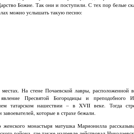
арство Божие. Так они и поступили. С тех пор белые с
елах можно услышать такую песню:
 местах. На стене Почаевской лавры, расположенной в
 явление Пресвятой Богородицы и преподобного И
нем татарском нашествии – в XVII веке. Тогда стр
 завоевателей, которые в страхе бежали.
о женского монастыря матушка Марионилла рассказыва
ского района, где также издревле действовал Николаевс