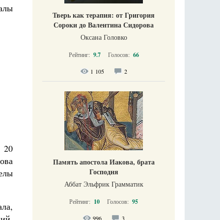
калы
Тверь как терапия: от Григория
Сороки до Валентина Сидорова
Оксана Головко
Рейтинг:
9.7
Голосов:
66
1 105
2
 20
ова
Память апостола Иакова, брата
Господня
елы
Аббат Эльфрик Грамматик
Рейтинг:
10
Голосов:
95
ла,
кий,
996
3