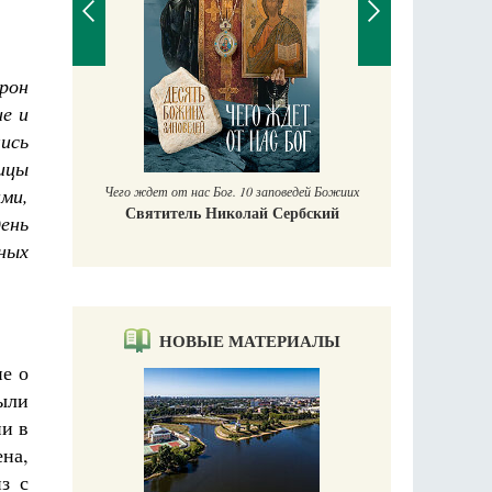
рон
П
е и
Е
ись
аучись у
ицы
Чего ждет от нас Бог. 10 заповедей Божиих
ми,
Святитель Николай Сербский
ень
ных
НОВЫЕ МАТЕРИАЛЫ
ие о
ыли
ни в
ена,
з с