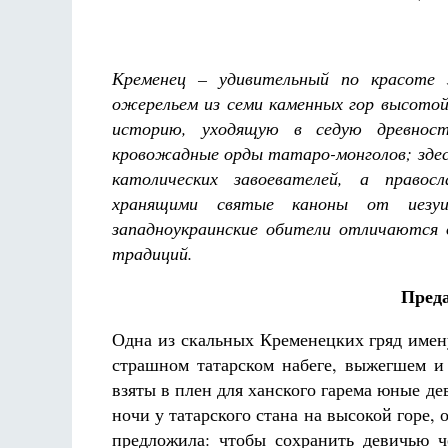
Кременец – удивительный по красоте з
ожерельем из семи каменных гор высотой
историю, уходящую в седую древност
кровожадные орды татаро-монголов; здес
Разлуки не будет
Фредерика де Грааф
католических завоевателей, а право
хранящими святые каноны от иезуи
западноукраинские обители отличаются
традиций.
Преда
Одна из скальных Кременецких гряд имену
страшном татарском набеге, выжегшем и
взяты в плен для ханского гарема юные д
ночи у татарского стана на высокой горе, 
предложила: чтобы сохранить девичью ч