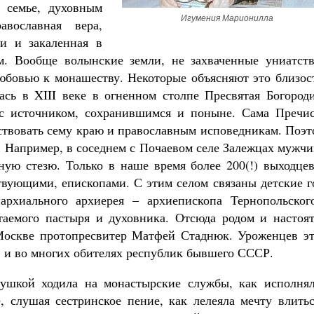
й семье, духовным
Игумения Марионилла
вославная вера,
и и закаленная в
м. Вообще волынские земли, не захваченные униатств
юбовью к монашеству. Некоторые объясняют это близос
ась в XIII веке в огненном столпе Пресвятая Богороди
 с источником, сохранившимся и поныне. Сама Пречис
ьствовать сему краю и православным исповедникам. Поэ
. Например, в соседнем с Почаевом селе Залежцах мужч
ую стезю. Только в наше время более 200(!) выходцев
твующими, епископами. С этим селом связаны детские г
архиального архиерея – архиепископа Тернопольског
таемого пастыря и духовника. Отсюда родом и настоят
 Москве протопресвитер Матфей Стаднюк. Уроженцев эт
, и во многих обителях республик бывшего СССР.
ушкой ходила на монастырские службы, как исполнял
 слушая сестринское пение, как лелеяла мечту влитьс