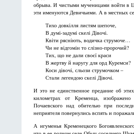
обрыва. И чистыми мученицами войти в Ц
эти именуются Девичьими. А в местных с
Тихо довкілля листям шепоче,
В думі-задумі скелі Дівочі.
Квіти рясніють, водичка струмоче…
Чи не відгомін то слізно-пророчий?
Тих, що не дали своєї краси
В жертву й наругу для орд Куремси?
Коси дівочі, сльози струмочком –
Стали легендою скелі Дівочі.
И это не единственное предание об этих
километрах от Кременца, изображено
Почаевского над обителью при послед
неприятеля повернулись вспять и поражали
А игуменья Кременецкого Богоявленског
что в ее родном селе Обыч соседнего Шум