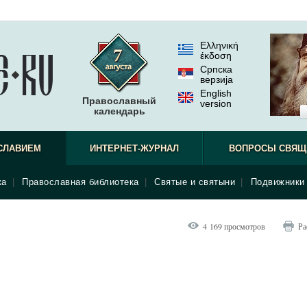
Ελληνική
έκδοση
Српска
верзиjа
English
Православный
version
календарь
СЛАВИЕМ
ИНТЕРНЕТ-ЖУРНАЛ
ВОПРОСЫ СВЯЩ
ка
|
Православная библиотека
|
Святые и святыни
|
Подвижники 
4 169 просмотров
Ра