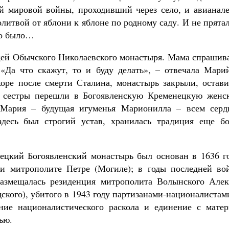
 мировой войны, проходивший через село, и авианале
олитвой от яблони к яблоне по родному саду. И не прята
но было…
ей Обычского Николаевского монастыря. Мама спрашива
«Да что скажут, то и буду делать», – отвечала Марий
коре после смерти Сталина, монастырь закрыли, остави
 сестры перешли в Богоявленскую Кременецкую женс
 Мария – будущая игуменья Марионилла – всем серд
десь был строгий устав, хранилась традиция еще бо
ецкий Богоявленский монастырь был основан в 1636 го
и митрополите Петре (Могиле); в годы последней во
размещалась резиденция митрополита Волынского Алек
дского), убитого в 1943 году партизанами-националистам
ние националистического раскола и единение с матер
ью.