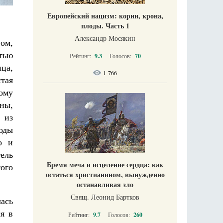
Европейский нацизм: корни, крона,
плоды. Часть 1
Александр Мосякин
ом,
тью
Рейтинг:
9.3
Голосов:
70
ца,
1 766
тая
тому
ины,
 из
оды
о и
ель
Бремя меча и исцеление сердца: как
ого
остаться христианином, вынужденно
останавливая зло
Свящ. Леонид Бартков
ась
я в
Рейтинг:
9.7
Голосов:
260