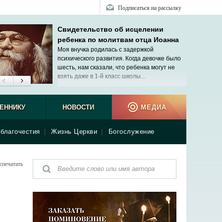
Подписаться на рассылку
Свидетельство об исцелении
ребенка по молитвам отца Иоанна
Моя внучка родилась с задержкой
психического развития. Когда девочке было
шесть, нам сказали, что ребенка могут не
взять даже в 1-й класс школы...
ЕННИКУ
НОВОСТИ
МЕДИА
благочестия
|
Жизнь Церкви
|
Богослужение
спечатать