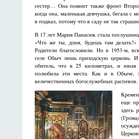
сестер… Она помнит также фронт Второй
когда она, маленькая девчушка, бегала с м
в подвал, потому что в саду не так страш
В 17 лет Мария Панасюк стала послушниц
«Что же ты, доня, будешь там делать?» 
Родители благословили. Но в 1953-м, вс
селе Обыч лишь приходскую церковь. И
обитель, что в 25 километрах, и юная
полюбила эти места. Как и в Обыче, з
величественных богослужебных распевов.
Кремен
еще пр
здесь 
(Грома
осужде
Церков