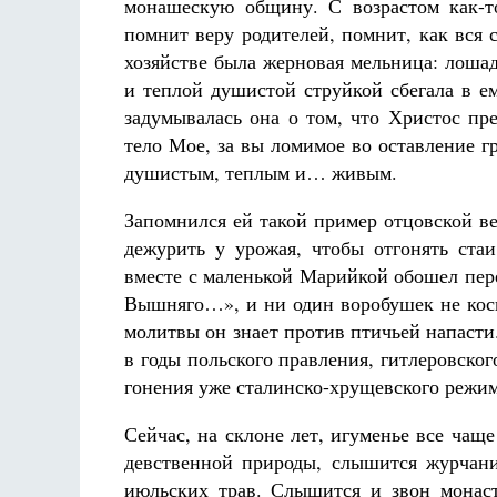
монашескую общину. С возрастом как-т
помнит веру родителей, помнит, как вся 
хозяйстве была жерновая мельница: лоша
и теплой душистой струйкой сбегала в ем
задумывалась она о том, что Христос пр
тело Мое, за вы ломимое во оставление 
душистым, теплым и… живым.
Запомнился ей такой пример отцовской ве
дежурить у урожая, чтобы отгонять ста
вместе с маленькой Марийкой обошел пер
Вышняго…», и ни один воробушек не косну
молитвы он знает против птичьей напаст
в годы польского правления, гитлеровског
гонения уже сталинско-хрущевского режим
Сейчас, на склоне лет, игуменье все чащ
девственной природы, слышится журчани
июльских трав. Слышится и звон монаст