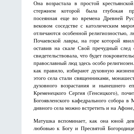
Она возрастала в простой крестьянско
стержнем которой была глубокая пра
посеянная еще во времена Древней Рус
вековом соседстве с католическим миро
отличаются особенной религиозностью, л
Почаевской лавры, на горе которой явил
оставив на скале Свой пречудный след
свидетельствовала, что будет покровител
православный люд здесь особо религиозен
как правило, избирают духовную жизненн
этого села стали священниками, монашес
духовного возрастания и нынешнего еп
Кременецкого Сергия (Генсицкого), почи
Богоявленского кафедрального собора в
дивного села можно встретить и на Афоне
Матушка вспоминает, как она юной дев
любовью к Богу и Пресвятой Богородице,