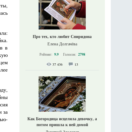
ты,
лась
ла:
Про тех, кто любит Спиридона
ка.
Елена Долгачёва
в в
кую
Рейтинг:
9.9
Голосов:
2798
цем
37 436
13
лее
ду,
йны
сия
и за
Как Богородица исцелила девочку, а
ью-
потом пришла к ней домой
Дмитрий Злодорев