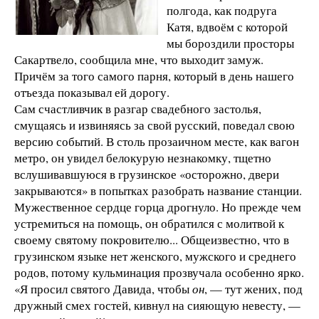
полгода, как подруга
Катя, вдвоём с которой
мы бороздили просторы
Сакартвело, сообщила мне, что выходит замуж.
Причём за того самого парня, который в день нашего
отъезда показывал ей дорогу.
Сам счастливчик в разгар свадебного застолья,
смущаясь и извиняясь за свой русский, поведал свою
версию событий. В столь прозаичном месте, как вагон
метро, он увидел белокурую незнакомку, тщетно
вслушивавшуюся в грузинское «осторожно, двери
закрываются» в попытках разобрать название станции.
Мужественное сердце горца дрогнуло. Но прежде чем
устремиться на помощь, он обратился с молитвой к
своему святому покровителю... Общеизвестно, что в
грузинском языке нет женского, мужского и среднего
родов, потому кульминация прозвучала особенно ярко.
«Я просил святого Давида, чтобы
он
, — тут жених, под
дружный смех гостей, кивнул на сияющую невесту, —