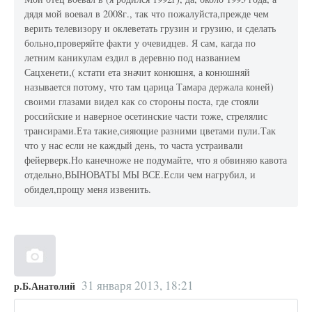
дядя мой воевал в 2008г., так что пожалуйста,прежде чем
верить телевизору и оклеветать грузин и грузию, и сделать
больно,проверяйте факти у очевидцев. Я сам, кагда по
летним каникулам ездил в деревню под названием
Сацхенети,( кстати ета значит конюшня, а конюшняй
называется потому, что там царица Тамара держала коней)
своими глазами видел как со стороны поста, где стояли
российские и наверное осетинские части тоже, стрелялис
трансирами.Ета такие,сияющие разними цветами пули.Так
что у нас если не каждый день, то часта устраивали
фейерверк.Но канечноже не подумайте, что я обвиняю кавота
отдельно,ВЫНОВАТЫ МЫ ВСЕ.Если чем нагрубил, и
обидел,прощу меня извенить.
31 января 2013, 18:21
р.Б.Анатолий