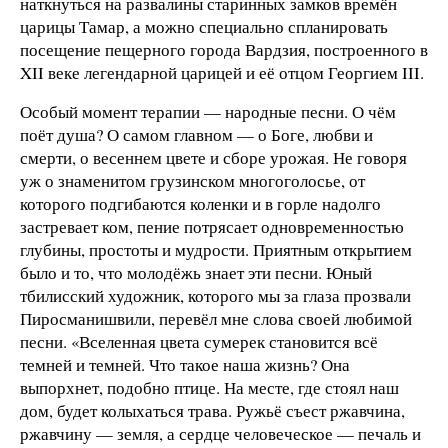
наткнуться на развалины старинных замков времён
царицы Тамар, а можно специально спланировать
посещение пещерного города Вардзия, построенного в
XII веке легендарной царицей и её отцом Георгием III.
Особый момент терапии — народные песни. О чём
поёт душа? О самом главном — о Боге, любви и
смерти, о весеннем цвете и сборе урожая. Не говоря
уж о знаменитом грузинском многоголосье, от
которого подгибаются коленки и в горле надолго
застревает ком, пение потрясает одновременностью
глубины, простоты и мудрости. Приятным открытием
было и то, что молодёжь знает эти песни. Юный
тбилисский художник, которого мы за глаза прозвали
Пиросманишвили, перевёл мне слова своей любимой
песни. «Вселенная цвета сумерек становится всё
темней и темней. Что такое наша жизнь? Она
выпорхнет, подобно птице. На месте, где стоял наш
дом, будет колыхаться трава. Ружьё съест ржавчина,
ржавчину — земля, а сердце человеческое — печаль и