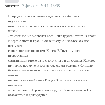
7 февраля 2011, 13:39
Алевтина
Природа созданная Богом везде несёт в себе такое
чудо,которое
помогает нам познать в чём заключается смысл нашей
жизни.
Это соблюдение заповедей Бога.Наша церковь стоит на крови
Иисуса Христа и крови Священномучеников,всё это нас
обязывает
с достоинством нести имя Христа.В Грузии много
православных
святынь,кому много дано с того много и спроситься.Христос
принял за нас мученическую смерть,мы должны с большим
благоговением относиться к тому что связано с этим.Как
можно
писать о святыне-Хитоне Иисуса Христа и вторгаться в
интимную
жизнь мужчин.И сравнивать блуд с любовью к матери.Где
благочестие и целомудрие?