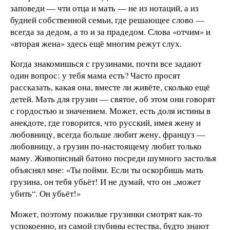
заповеди — чти отца и мать — не из нотаций, а из
будней собственной семьи, где решающее слово —
всегда за дедом, а то и за прадедом. Слова «отчим» и
«вторая жена» здесь ещё многим режут слух.
Когда знакомишься с грузинами, почти все задают
один вопрос: у тебя мама есть? Часто просят
рассказать, какая она, вместе ли живёте, сколько ещё
детей. Мать для грузин — святое, об этом они говорят
с гордостью и значением. Может, есть доля истины в
анекдоте, где говорится, что русский, имея жену и
любовницу, всегда больше любит жену, француз —
любовницу, а грузин по-настоящему любит только
маму. Живописный батоно посреди шумного застолья
объяснял мне: «Ты пойми. Если ты оскорбишь мать
грузина, он тебя убьёт! И не думай, что он „может
убить“. Он убьёт!»
Может, поэтому пожилые грузинки смотрят как-то
успокоенно, из самой глубины естества, будто знают