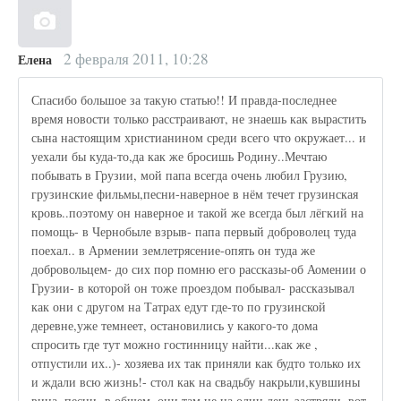
2 февраля 2011, 10:28
Елена
Спасибо большое за такую статью!! И правда-последнее
время новости только расстраивают, не знаешь как вырастить
сына настоящим христианином среди всего что окружает... и
уехали бы куда-то,да как же бросишь Родину..Мечтаю
побывать в Грузии, мой папа всегда очень любил Грузию,
грузинские фильмы,песни-наверное в нём течет грузинская
кровь..поэтому он наверное и такой же всегда был лёгкий на
помощь- в Чернобыле взрыв- папа первый доброволец туда
поехал.. в Армении землетрясение-опять он туда же
добровольцем- до сих пор помню его рассказы-об Аомении о
Грузии- в которой он тоже проездом побывал- рассказывал
как они с другом на Татрах едут где-то по грузинской
деревне,уже темнеет, остановились у какого-то дома
спросить где тут можно гостинницу найти...как же ,
отпустили их..)- хозяева их так приняли как будто только их
и ждали всю жизнь!- стол как на свадьбу накрыли,кувшины
вина, песни- в общем..они там не на один день застряли..вот