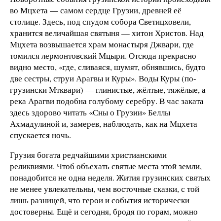
во Мцхета — самом сердце Грузии, древней её
столице. Здесь, под спудом собора Светицховели,
хранится величайшая святыня — хитон Христов. Над
Мцхета возвышается храм монастыря Джвари, где
томился лермонтовский Мцыри. Отсюда прекрасно
видно место, «где, сливаяся, шумят, обнявшись, будто
две сестры, струи Арагвы и Куры». Воды Куры (по-
грузински Мтквари) — глинистые, жёлтые, тяжёлые, а
река Арагви подобна голубому серебру. В час заката
здесь здорово читать «Сны о Грузии» Беллы
Ахмадулиной и, замерев, наблюдать, как на Мцхета
спускается ночь.
Грузия богата редчайшими христианскими
реликвиями. Чтоб объехать святые места этой земли,
понадобится не одна неделя. Жития грузинских святых
не менее увлекательны, чем восточные сказки, с той
лишь разницей, что герои и события исторически
достоверны. Ещё и сегодня, бродя по горам, можно