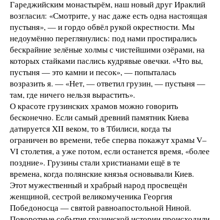
Гареджийским монастырём, наш новый друг Ираклий
возгласил: «Смотрите, у нас даже есть одна настоящая
пустыня», — и гордо обвёл рукой окрестности. Мы
недоумённо переглянулись: под нами простирались
бескрайние зелёные холмы с чистейшими озёрами, на
которых стайками паслись кудрявые овечки. «Что вы,
пустыня — это камни и песок», — попыталась
возразить я. — «Нет, — ответил грузин, — пустыня —
там, где ничего нельзя вырастить».
О красоте грузинских храмов можно говорить
бесконечно. Если самый древний памятник Киева
датируется XII веком, то в Тбилиси, когда ты
ограничен во времени, тебе сперва покажут храмы V–
VI столетия, а уже потом, если останется время, «более
поздние». Грузины стали христианами ещё в те
времена, когда полянские князья основывали Киев.
Этот мужественный и храбрый народ просвещён
женщиной, сестрой великомученика Георгия
Победоносца — святой равноапостольной Ниной.
Поворотные события грузинской истории происходили