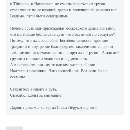
в Тбилиси, в Нахаловке, не смогла скрыться от грузин,
стрелявших по ее входной двери и получившей ранения ног.
Видимо, пули были освященные.
Почему грузинки-прихожанки московского храма считают,
что погибшие бесланские дети - это осетинам по заслугам?
Потому, что их Боголюбие, Богобоязненность, древние
традиции и внутренне благородство заканчиваются ровно
там, где они встречают осетина и других негрузин. А для них
грузины припасли чванство и надменность.
А в остальном они самые наизамечательнейшие.
Наиталантливейшие. Наикрасивейшие. Вот если бы не
осетины
Старайтесь вникать в суть.
Cпасибо, Елена за внимание
Дария, прихожанка храма Спаса Нерукотворного