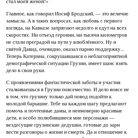
стал моей женой!»
Главное, как говорил Иосиф Бродский, — это величие
замысла. А в таких вопросах, как любовь с первого
взгляда, на Кавказе запрягают недолго и едут на всех
скоростях. Ни отъезд героини, ни тысячи километров
не стали преградой на пути у влюблённого. Ну и
святой Давид, очевидно, оказал парню поддержку...
Теперь Катерина, сокрушавшаяся о неблагоприятной
демографической ситуации Грузии, имеет шанс взять
дело в свои руки.
С проявлениями фантастической заботы и участия
сталкиваешься в Грузии повсеместно. И дело вовсе не
в том, что грузину только дай повод подойти к
молодой барышне. Тебе на каждом шагу предлагают
помочь и почтенные дамы, и неимоверно красивые
дети, и особо полюбившиеся мне персонажи —
вездесущие грузинские дедушки, готовые до зари
вести разговоры о жизни и смерти. Да и отношение к