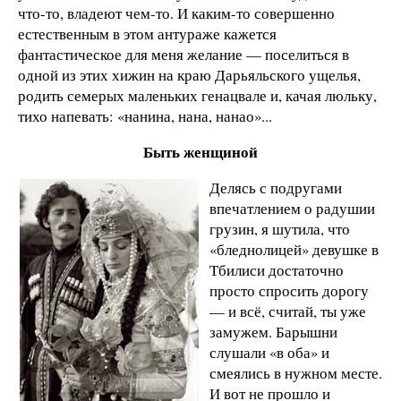
что-то, владеют чем-то. И каким-то совершенно
естественным в этом антураже кажется
фантастическое для меня желание — поселиться в
одной из этих хижин на краю Дарьяльского ущелья,
родить семерых маленьких генацвале и, качая люльку,
тихо напевать: «нанина, нана, нанао»...
Быть женщиной
Делясь с подругами
впечатлением о радушии
грузин, я шутила, что
«бледнолицей» девушке в
Тбилиси достаточно
просто спросить дорогу
— и всё, считай, ты уже
замужем. Барышни
слушали «в оба» и
смеялись в нужном месте.
И вот не прошло и