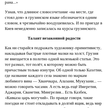
рана...»
Узнав, что длинное словосочетание «на месте, где
стоял дом» в грузинском языке обозначается одним
словом, я чрезвычайно воодушевилась. И по приезде в
Киев немедленно записалась на курсы грузинского.
Талант незаконной радости
Как ни старайся подражать художнику-примитивисту,
накладывая быстрые плотные мазки на холст, Грузия
не вмещается в полотно одной маленькой статьи. Это
тот размах, тот полёт, к которому можно быть
причастным только изнутри. Об одной только Кахетии,
где название каждого села знакомо по маркам
любимого вина — Хванчкара, Алазани, Мукузани... —
можно говорить часами. А есть ведь ещё Имеретия,
Аджария, Сванетия, Мингрелия... Есть Казбек,
«Кавказа царь могучий». По правде говоря, такие
поездки не стоит откладывать в долгий ящик, ведь мир