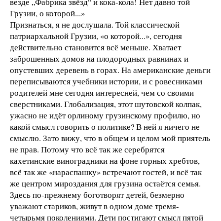
везде „Фабрика звёзд“ и кока-кола! Нет давно той
Грузии, о которой...»
Признаться, я не дослушала. Той классической
патриархальной Грузии, «о которой...», сегодня
действительно становится всё меньше. Хватает
заброшенных домов на плодородных равнинах и
опустевших деревень в горах. На американские деньги
переписываются учебники истории, и с ровесниками
родителей мне сегодня интересней, чем со своими
сверстниками. Глобализация, этот шутовской колпак,
ужасно не идёт орлиному грузинскому профилю, но
какой смысл говорить о политике? В ней я ничего не
смыслю. Зато вижу, что в общем и целом мой приятель
не прав. Потому что всё так же серебрятся
кахетинские виноградники на фоне горных хребтов,
всё так же «нараспашку» встречают гостей, и всё так
же центром мироздания для грузина остаётся семья.
Здесь по-прежнему боготворят детей, безмерно
уважают стариков, живут в одном доме тремя-
четырьмя поколениями. Дети постигают смысл пятой