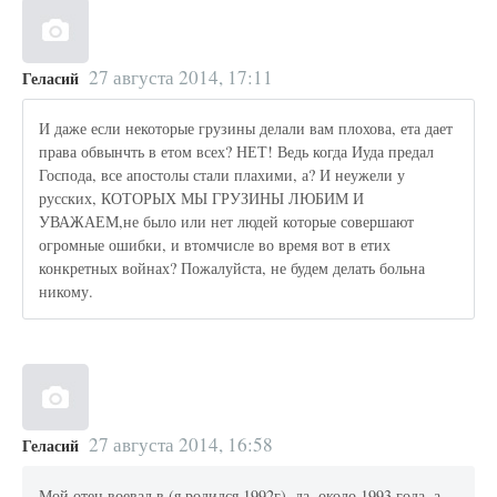
27 августа 2014, 17:11
Геласий
И даже если некоторые грузины делали вам плохова, ета дает
права обвынчть в етом всех? НЕТ! Ведь когда Иуда предал
Господа, все апостолы стали плахими, а? И неужели у
русских, КОТОРЫХ МЫ ГРУЗИНЫ ЛЮБИМ И
УВАЖАЕМ,не было или нет людей которые совершают
огромные ошибки, и втомчисле во время вот в етих
конкретных войнах? Пожалуйста, не будем делать больна
никому.
27 августа 2014, 16:58
Геласий
Мой отец воевал в (я родился 1992г), да, около 1993 года, а