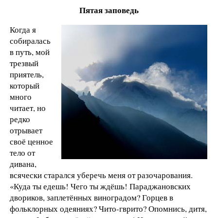
Пятая заповедь
Когда я
собиралась
в путь, мой
трезвый
приятель,
который
много
читает, но
редко
отрывает
своё ценное
тело от
дивана,
всячески старался уберечь меня от разочарования.
«Куда ты едешь! Чего ты ждёшь! Параджановских
двориков, заплетённых виноградом? Горцев в
фольклорных одеяниях? Чито-гврито? Опомнись, дитя,