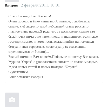
2 февраля 2011, 10:01
Валерия
Спаси Господи Вас, Катюша!
Очень хорошо и ёмко написано.А главное, с любовью:к
стране, к её людям.В такой небольшой статье раскрыто
главное-душа народа.Я рада, что за десятилетия (давно там
была)почти ничего не изменилось: и знаменитое грузинское
гостеприимство, и готовность всегда прийти на помощь,и
безграничная гордость за свою страну (к сожалению,
отделившуюся от России)...
Божьей помощи Вам во всём.Побольше пишите,у Вас талант.
Журнал "Отрок" с удовольствием читают не только молодые.
Ждём новых статей и новых номеров "Отрока".
С уважением,
Ваша землячка Валерия.