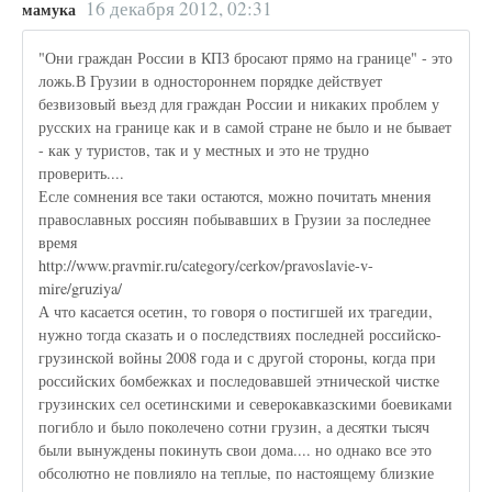
16 декабря 2012, 02:31
мамука
"Они граждан России в КПЗ бросают прямо на границе" - это
ложь.В Грузии в одностороннем порядке действует
безвизовый вьезд для граждан России и никаких проблем у
русских на границе как и в самой стране не было и не бывает
- как у туристов, так и у местных и это не трудно
проверить....
Есле сомнения все таки остаются, можно почитать мнения
православных россиян побывавших в Грузии за последнее
время
http://www.pravmir.ru/category/cerkov/pravoslavie-v-
mire/gruziya/
А что касается осетин, то говоря о постигшей их трагедии,
нужно тогда сказать и о последствиях последней российско-
грузинской войны 2008 года и с другой стороны, когда при
российских бомбежках и последовавшей этнической чистке
грузинских сел осетинскими и северокавказскими боевиками
погибло и было поколечено сотни грузин, а десятки тысяч
были вынуждены покинуть свои дома.... но однако все это
обсолютно не повлияло на теплые, по настоящему близкие