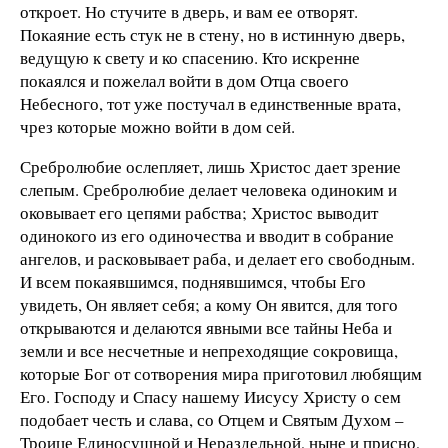
откроет. Но стучите в дверь, и вам ее отворят.
Покаяние есть стук не в стену, но в истинную дверь,
ведущую к свету и ко спасению. Кто искренне
покаялся и пожелал войти в дом Отца своего
Небесного, тот уже постучал в единственные врата,
чрез которые можно войти в дом сей.
Сребролюбие ослепляет, лишь Христос дает зрение
слепым. Сребролюбие делает человека одиноким и
оковывает его цепями рабства; Христос выводит
одинокого из его одиночества и вводит в собрание
ангелов, и расковывает раба, и делает его свободным.
И всем покаявшимся, поднявшимся, чтобы Его
увидеть, Он являет себя; а кому Он явится, для того
открываются и делаются явными все тайны Неба и
земли и все несчетные и непреходящие сокровища,
которые Бог от сотворения мира приготовил любящим
Его. Господу и Спасу нашему Иисусу Христу о сем
подобает честь и слава, со Отцем и Святым Духом –
Троице Единосущной и Нераздельной, ныне и присно,