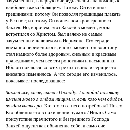
зачумленных, в первую очередь спешил на помощь к
наиболее тяжко болящим. Потому Он ел и пил с
грешниками; потому Он позволял грешницам плакать
у Его ног; и потому Он вошел под кров грешного
Закхея. Но, впрочем, этот Закхей в момент, когда
встретился со Христом, был далеко не самым
зачумленным человеком в Иерихоне. Его сердце
внезапно переменилось, и в тот момент он воистину
стал намного более здоровым, сильным и красивым
праведником, чем все эти ропотники и насмешники.
Ибо он покаялся во всех грехах своих, и сердце его
внезапно изменилось. А что сердце его изменилось,
показывает последовавшее:
Закхей же, став, сказал Господу: Господи! половину
имения моего я отдам нищим, и, если кого чем обидел,
воздам вчетверо.
Кто этого от него потребовал? Никто.
Кто обвинил его в похищении чужого? Никто. Само
присутствие пречистого и безгрешного Господа
Закхей ощутил как обвинение себе, и само сие