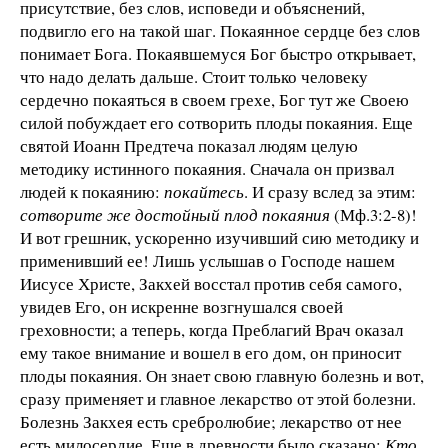
присутствие, без слов, исповеди и объяснений,
подвигло его на такой шаг. Покаянное сердце без слов
понимает Бога. Покаявшемуся Бог быстро открывает,
что надо делать дальше. Стоит только человеку
сердечно покаяться в своем грехе, Бог тут же Своею
силой побуждает его сотворить плоды покаяния. Еще
святой Иоанн Предтеча показал людям целую
методику истинного покаяния. Сначала он призвал
людей к покаянию:
покайтесь
. И сразу вслед за этим:
сотворите же достойный плод покаяния
(Мф.3:2-8)!
И вот грешник, ускоренно изучивший сию методику и
применивший ее! Лишь услышав о Господе нашем
Иисусе Христе, Закхей восстал против себя самого,
увидев Его, он искренне возгнушался своей
греховности; а теперь, когда Преблагий Врач оказал
ему такое внимание и вошел в его дом, он приносит
плоды покаяния. Он знает свою главную болезнь и вот,
сразу применяет и главное лекарство от этой болезни.
Болезнь Закхея есть сребролюбие; лекарство от нее
есть милосердие. Еще в древности было сказано:
Кто