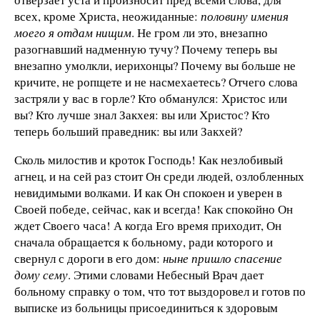
всех, кроме Христа, неожиданные:
половину имения
моего я отдам нищим
. Не гром ли это, внезапно
разогнавший надменную тучу? Почему теперь вы
внезапно умолкли, иерихонцы? Почему вы больше не
кричите, не ропщете и не насмехаетесь? Отчего слова
застряли у вас в горле? Кто обманулся: Христос или
вы? Кто лучше знал Закхея: вы или Христос? Кто
теперь больший праведник: вы или Закхей?
Сколь милостив и кроток Господь! Как незлобивый
агнец, и на сей раз стоит Он среди людей, озлобленных
невидимыми волками. И как Он спокоен и уверен в
Своей победе, сейчас, как и всегда! Как спокойно Он
ждет Своего часа! А когда Его время приходит, Он
сначала обращается к больному, ради которого и
свернул с дороги в его дом:
ныне пришло спасение
дому сему
. Этими словами Небесный Врач дает
больному справку о том, что тот выздоровел и готов по
выписке из больницы присоединиться к здоровым