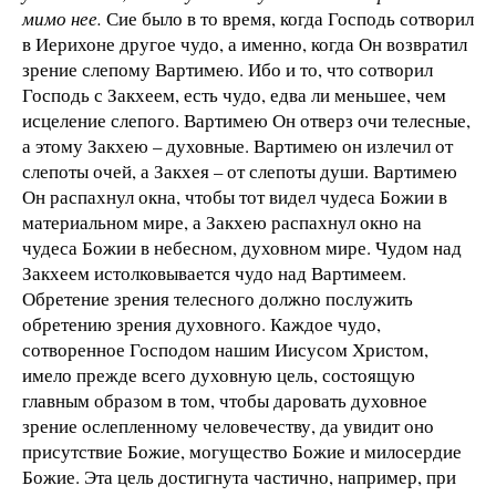
мимо нее.
Сие было в то время, когда Господь сотворил
в Иерихоне другое чудо, а именно, когда Он возвратил
зрение слепому Вартимею. Ибо и то, что сотворил
Господь с Закхеем, есть чудо, едва ли меньшее, чем
исцеление слепого. Вартимею Он отверз очи телесные,
а этому Закхею – духовные. Вартимею он излечил от
слепоты очей, а Закхея – от слепоты души. Вартимею
Он распахнул окна, чтобы тот видел чудеса Божии в
материальном мире, а Закхею распахнул окно на
чудеса Божии в небесном, духовном мире. Чудом над
Закхеем истолковывается чудо над Вартимеем.
Обретение зрения телесного должно послужить
обретению зрения духовного. Каждое чудо,
сотворенное Господом нашим Иисусом Христом,
имело прежде всего духовную цель, состоящую
главным образом в том, чтобы даровать духовное
зрение ослепленному человечеству, да увидит оно
присутствие Божие, могущество Божие и милосердие
Божие. Эта цель достигнута частично, например, при