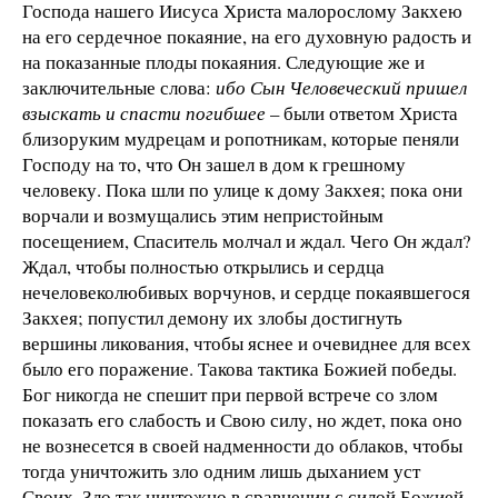
Господа нашего Иисуса Христа малорослому Закхею
на его сердечное покаяние, на его духовную радость и
на показанные плоды покаяния. Следующие же и
заключительные слова:
ибо Сын Человеческий пришел
взыскать и спасти погибшее
– были ответом Христа
близоруким мудрецам и ропотникам, которые пеняли
Господу на то, что Он зашел в дом к грешному
человеку. Пока шли по улице к дому Закхея; пока они
ворчали и возмущались этим непристойным
посещением, Спаситель молчал и ждал. Чего Он ждал?
Ждал, чтобы полностью открылись и сердца
нечеловеколюбивых ворчунов, и сердце покаявшегося
Закхея; попустил демону их злобы достигнуть
вершины ликования, чтобы яснее и очевиднее для всех
было его поражение. Такова тактика Божией победы.
Бог никогда не спешит при первой встрече со злом
показать его слабость и Свою силу, но ждет, пока оно
не вознесется в своей надменности до облаков, чтобы
тогда уничтожить зло одним лишь дыханием уст
Своих. Зло так ничтожно в сравнении с силой Божией,