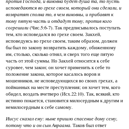
против Господа, и виновна будет душа та, то пусть
исповедаются во грехе своем, который они сделали, и
возвратят сполна то, в чем виновны, и прибавят к
тому пятую часть и отдадут тому, против кого
согрешили
(Чис.5:6-7). Так предписывалось поступать
тем, кто исповедался во грехе своем. Закхей,
исповедуясь во грехе своем, таким образом, должен
бы был по закону возвратить каждому, обиженному
им, столько, сколько отнял, и сверх того еще пятую
часть от этой суммы. Но Закхей относится к себе
суровее, чем закон; он хочет применить к себе то
положение закона, которое касалось воров и
мошенников, не исповедующихся во своих грехах, а
пойманных на месте преступления; он хочет тем, кого
обидел, воздать вчетверо (Исх.22:10). Так, всякий, кто
истинно покается, становится милосердным к другим и
немилосердным к себе самому.
Иисус сказал ему: ныне пришло спасение дому сему,
потому что и он сын Авраама.
Таков был ответ