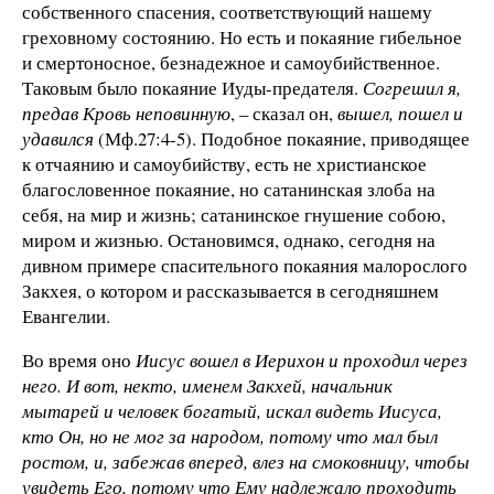
собственного спасения, соответствующий нашему
греховному состоянию. Но есть и покаяние гибельное
и смертоносное, безнадежное и самоубийственное.
Таковым было покаяние Иуды-предателя.
Согрешил я,
предав Кровь неповинную
, – сказал он,
вышел, пошел и
удавился
(Мф.27:4-5). Подобное покаяние, приводящее
к отчаянию и самоубийству, есть не христианское
благословенное покаяние, но сатанинская злоба на
себя, на мир и жизнь; сатанинское гнушение собою,
миром и жизнью. Остановимся, однако, сегодня на
дивном примере спасительного покаяния малорослого
Закхея, о котором и рассказывается в сегодняшнем
Евангелии.
Во время оно
Иисус вошел в Иерихон и проходил через
него. И вот, некто, именем Закхей, начальник
мытарей и человек богатый, искал видеть Иисуса,
кто Он, но не мог за народом, потому что мал был
ростом, и, забежав вперед, влез на смоковницу, чтобы
увидеть Его, потому что Ему надлежало проходить