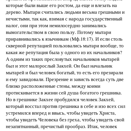
которые были выше его ростом, да еще и влезать на
дерево. Мытари считались людьми весьма грешными и
нечистыми, так как, взимая с народа государственный
налог, они при этом немилосердно занимались
вымогательством в свою пользу. Потому мытари
приравнивались к язычникам (Мф.18:17). И если столь
скверной репутацией пользовались мытари вообще, то
какая же репутация была у одного из их начальников?
А одним из таких пресловутых начальников мытарей
был и этот малорослый Закхей. Он был начальник
мытарей и был человек богатый, то есть его презирали
и ему завидовали. Презрение и зависть всегда суть две
близко расположенные стены, между коими
протискивается в жизни сей душа богатого грешника.
Но в грешнике Закхее пробудился человек Закхей,
который восстал против грешника в себе и изо всех сил
устремился вперед и ввысь, чтобы увидеть Христа,
чтобы увидеть Человека без греха, чтобы увидеть свой
незапятнанный, пречистый прообраз. Итак, человек