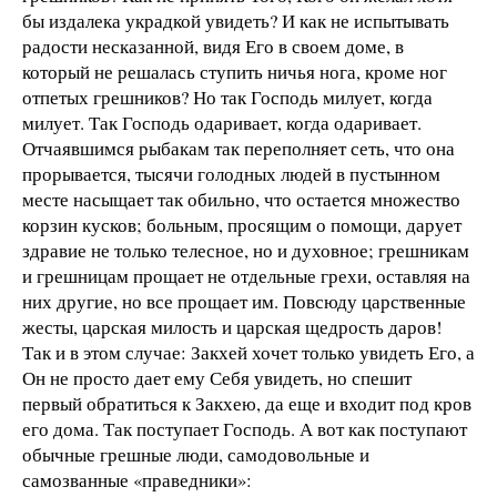
бы издалека украдкой увидеть? И как не испытывать
радости несказанной, видя Его в своем доме, в
который не решалась ступить ничья нога, кроме ног
отпетых грешников? Но так Господь милует, когда
милует. Так Господь одаривает, когда одаривает.
Отчаявшимся рыбакам так переполняет сеть, что она
прорывается, тысячи голодных людей в пустынном
месте насыщает так обильно, что остается множество
корзин кусков; больным, просящим о помощи, дарует
здравие не только телесное, но и духовное; грешникам
и грешницам прощает не отдельные грехи, оставляя на
них другие, но все прощает им. Повсюду царственные
жесты, царская милость и царская щедрость даров!
Так и в этом случае: Закхей хочет только увидеть Его, а
Он не просто дает ему Себя увидеть, но спешит
первый обратиться к Закхею, да еще и входит под кров
его дома. Так поступает Господь. А вот как поступают
обычные грешные люди, самодовольные и
самозванные «праведники»: