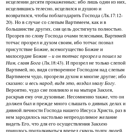
исцелении десяти прокаженных; ибо лишь один из них,
исцелившись телесно, исцелился и душою и
возвратился, чтобы поблагодарить Господа (Лк.17:12-
20). Но в случае со слепым Вартимеем, как и в
большинстве других, сия цель достигнута полностью.
Прозрев по слову Господа очами телесными, Вартимей
тотчас прозрел и духом своим, ибо тотчас познал
присутствие Божие, всемогущество Божие и
милосердие Божие –
и он тотчас прозрел и пошел за
Ним, славя Бога
(Лк.18:43). И прозрел не только слепой
Вартимей, но, видя сотворенное Господом над слепым
Вартимеем чудо, прозрели духом и многие другие; ибо
сказано:
и весь народ, видя это, воздал хвалу Богу.
Вероятно, чудо сие повлияло и на мытаря Закхея,
раскрыв ему очи духовные. Несомненно также, что он
должен был и прежде много слышать о дивных делах и
дивной личности Господа нашего Иисуса Христа, раз в
нем зародилось настолько непреодолимое желание
видеть Его, что для его осуществления Закхею
пришлось проталкиваться вперед сквозь толпу людей,