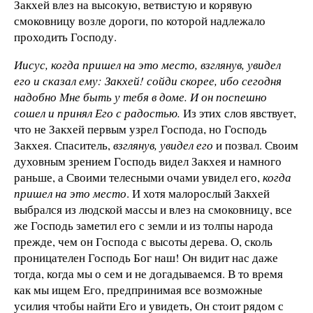
Закхей влез на высокую, ветвистую и корявую
смоковницу возле дороги, по которой надлежало
проходить Господу.
Иисус, когда пришел на это место, взглянув, увидел
его и сказал ему: Закхей! сойди скорее, ибо сегодня
надобно Мне быть у тебя в доме. И он поспешно
сошел и принял Его с радостью.
Из этих слов явствует,
что не Закхей первым узрел Господа, но Господь
Закхея. Спаситель,
взглянув, увидел его
и позвал. Своим
духовным зрением Господь видел Закхея и намного
раньше, а Своими телесными очами увидел его,
когда
пришел на это место
. И хотя малорослый Закхей
выбрался из людской массы и влез на смоковницу, все
же Господь заметил его с земли и из толпы народа
прежде, чем он Господа с высоты дерева. О, сколь
проницателен Господь Бог наш! Он видит нас даже
тогда, когда мы о сем и не догадываемся. В то время
как мы ищем Его, предпринимая все возможные
усилия чтобы найти Его и увидеть, Он стоит рядом с