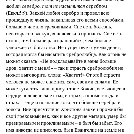
любит серебро, тот не насытится серебром
(Еккл.5:9). Закхей любил серебро и провел всю
прошедшую жизнь, накапливая его всеми способами,
большею частью греховными. Сие есть болезнь,
невозвратно влекущая человека в пропасть. Сие есть
огонь, тем больше разгорающийся, чем больше
умножается богатство. Не существует суммы денег,
которая могла бы насытить сребролюбца. Как огонь не
может сказать: «Не подкладывайте в меня больше
дров, хватит с меня!» – так и страсть сребролюбия не
может выговорить слова: «Хватит!» От этой страсти
человек не может спастись сам, своими силами. Ее
может угасить лишь присутствие Божие, вселяющее в
сердце человеческое стыд и страх, а кроме стыда и
страха – еще и познание того, что больше серебра и
золота. Вне присутствия Христова Закхей прожил бы
свой греховный век, как и все другие мытари, умер бы
презираемым и проклинаемым – и был бы забыт. Его
имя никогда не вписалось бы в Евангелие на земле и в