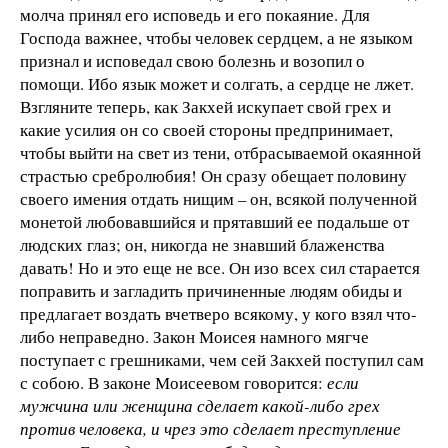
молча принял его исповедь и его покаяние. Для
Господа важнее, чтобы человек сердцем, а не языком
признал и исповедал свою болезнь и возопил о
помощи. Ибо язык может и солгать, а сердце не лжет.
Взгляните теперь, как Закхей искупает свой грех и
какие усилия он со своей стороны предпринимает,
чтобы выйти на свет из тени, отбрасываемой окаянной
страстью сребролюбия! Он сразу обещает половину
своего имения отдать нищим – он, всякой полученной
монетой любовавшийся и прятавший ее подальше от
людских глаз; он, никогда не знавший блаженства
давать! Но и это еще не все. Он изо всех сил старается
поправить и загладить причиненные людям обиды и
предлагает воздать вчетверо всякому, у кого взял что-
либо неправедно. Закон Моисея намного мягче
поступает с грешниками, чем сей Закхей поступил сам
с собою. В законе Моисеевом говорится:
если
мужчина или женщина сделает какой-либо грех
против человека, и чрез это сделает преступление