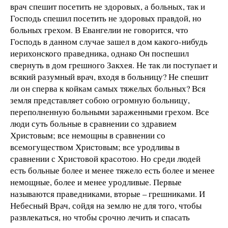
врач спешит посетить не здоровых, а больных, так и
Господь спешил посетить не здоровых правдой, но
больных грехом. В Евангелии не говорится, что
Господь в данном случае зашел в дом какого-нибудь
иерихонского праведника, однако Он поспешил
свернуть в дом грешного Закхея. Не так ли поступает и
всякий разумный врач, входя в больницу? Не спешит
ли он сперва к койкам самых тяжелых больных? Вся
земля представляет собою огромную больницу,
переполненную больными зараженными грехом. Все
люди суть больные в сравнении со здравием
Христовым; все немощны в сравнении со
всемогуществом Христовым; все уродливы в
сравнении с Христовой красотою. Но среди людей
есть больные более и менее тяжело есть более и менее
немощные, более и менее уродливые. Первые
называются праведниками, вторые – грешниками. И
Небесный Врач, сойдя на землю не для того, чтобы
развлекаться, но чтобы срочно лечить и спасать