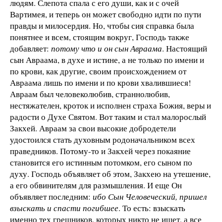
людям. Слепота спала с его души, как и с очей
Вартимея, и теперь он может свободно идти по пути
правды и милосердия. Но, чтобы сия справка была
понятнее и всем, стоящим вокруг, Господь также
добавляет:
потому что и он сын Авраама
. Настоящий
сын Авраама, в духе и истине, а не только по имени и
по крови, как другие, своим происхождением от
Авраама лишь по имени и по крови хвалившиеся!
Авраам был человеколюбив, страннолюбив,
нестяжателен, кроток и исполнен страха Божия, веры и
радости о Духе Святом. Вот таким и стал малорослый
Закхей. Авраам за свои высокие добродетели
удостоился стать духовным родоначальником всех
праведников. Потому-то и Закхей через покаяние
становится его истинным потомком, его сыном по
духу. Господь объявляет об этом, Закхею на утешение,
а его обвинителям для размышления. И еще Он
объявляет последним:
ибо Сын Человеческий, пришел
взыскать и спасти погибшее
. То есть: взыскать
именно тех грешников, которых никто не ищет, а все