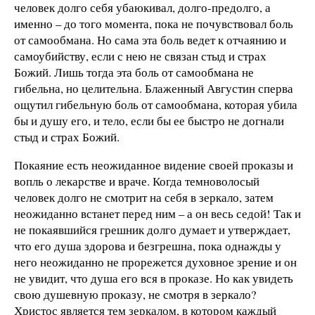
человек долго себя убаюкивал, долго-предолго, а
именно – до того момента, пока не почувствовал боль
от самообмана. Но сама эта боль ведет к отчаянию и
самоубийству, если с нею не связан стыд и страх
Божий. Лишь тогда эта боль от самообмана не
гибельна, но целительна. Блаженный Августин сперва
ощутил гибельную боль от самообмана, которая убила
бы и душу его, и тело, если бы ее быстро не догнали
стыд и страх Божий.
Покаяние есть неожиданное видение своей проказы и
вопль о лекарстве и враче. Когда темноволосый
человек долго не смотрит на себя в зеркало, затем
неожиданно встанет перед ним – а он весь седой! Так и
не покаявшийся грешник долго думает и утверждает,
что его душа здорова и безгрешна, пока однажды у
него неожиданно не прорежется духовное зрение и он
не увидит, что душа его вся в проказе. Но как увидеть
свою душевную проказу, не смотря в зеркало?
Христос является тем зеркалом, в котором каждый