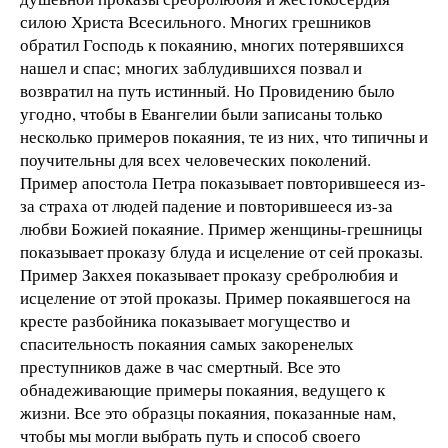
силою Христа Всесильного. Многих грешников
обратил Господь к покаянию, многих потерявшихся
нашел и спас; многих заблудившихся позвал и
возвратил на путь истинный. Но Провидению было
угодно, чтобы в Евангелии были записаны только
несколько примеров покаяния, те из них, что типичны и
поучительны для всех человеческих поколений.
Пример апостола Петра показывает повторившееся из-
за страха от людей падение и повторившееся из-за
любви Божией покаяние. Пример женщины-грешницы
показывает проказу блуда и исцеление от сей проказы.
Пример Закхея показывает проказу сребролюбия и
исцеление от этой проказы. Пример покаявшегося на
кресте разбойника показывает могущество и
спасительность покаяния самых закоренелых
преступников даже в час смертный. Все это
обнадеживающие примеры покаяния, ведущего к
жизни. Все это образцы покаяния, показанные нам,
чтобы мы могли выбрать путь и способ своего