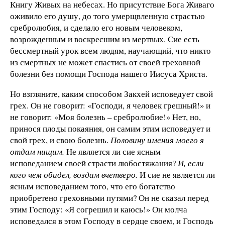
Книгу Живых на небесах. Но присутствие Бога Живаго
оживило его душу, до того умерщвленную страстью
сребролюбия, и сделало его новым человеком,
возрожденным и воскресшим из мертвых. Сие есть
бессмертный урок всем людям, научающий, что никто
из смертных не может спастись от своей греховной
болезни без помощи Господа нашего Иисуса Христа.
Но взгляните, каким способом Закхей исповедует свой
грех. Он не говорит: «Господи, я человек грешный!» и
не говорит: «Моя болезнь – сребролюбие!» Нет, но,
принося плоды покаяния, он самим этим исповедует и
свой грех, и свою болезнь.
Половину имения моего я
отдам нищим.
Не является ли сие ясным
исповеданием своей страсти любостяжания?
И, если
кого чем обидел, воздам вчетверо.
И сие не является ли
ясным исповеданием того, что его богатство
приобретено греховными путями? Он не сказал перед
этим Господу: «Я согрешил и каюсь!» Он молча
исповедался в этом Господу в сердце своем, и Господь