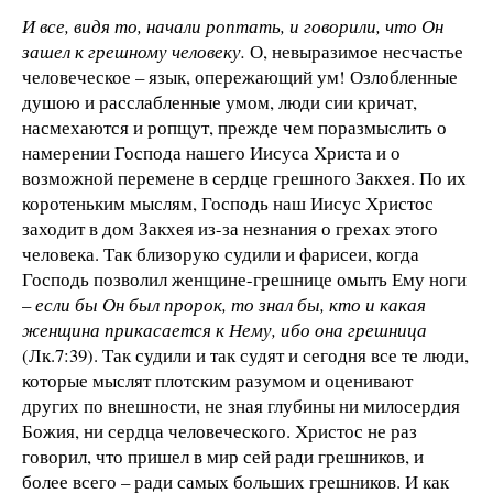
И все, видя то, начали роптать, и говорили, что Он
зашел к грешному человеку.
О, невыразимое несчастье
человеческое – язык, опережающий ум! Озлобленные
душою и расслабленные умом, люди сии кричат,
насмехаются и ропщут, прежде чем поразмыслить о
намерении Господа нашего Иисуса Христа и о
возможной перемене в сердце грешного Закхея. По их
коротеньким мыслям, Господь наш Иисус Христос
заходит в дом Закхея из-за незнания о грехах этого
человека. Так близоруко судили и фарисеи, когда
Господь позволил женщине-грешнице омыть Ему ноги
–
если бы Он был пророк, то знал бы, кто и какая
женщина прикасается к Нему, ибо она грешница
(Лк.7:39). Так судили и так судят и сегодня все те люди,
которые мыслят плотским разумом и оценивают
других по внешности, не зная глубины ни милосердия
Божия, ни сердца человеческого. Христос не раз
говорил, что пришел в мир сей ради грешников, и
более всего – ради самых больших грешников. И как