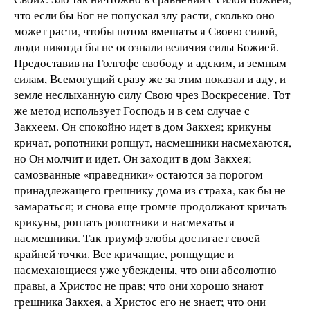
что если бы Бог не попускал злу расти, сколько оно
может расти, чтобы потом вмешаться Своею силой,
люди никогда бы не осознали величия силы Божией.
Предоставив на Голгофе свободу и адским, и земным
силам, Всемогущий сразу же за этим показал и аду, и
земле неслыханную силу Свою чрез Воскресение. Тот
же метод использует Господь и в сем случае с
Закхеем. Он спокойно идет в дом Закхея; крикуны
кричат, ропотники ропщут, насмешники насмехаются,
но Он молчит и идет. Он заходит в дом Закхея;
самозванные «праведники» остаются за порогом
принадлежащего грешнику дома из страха, как бы не
замараться; и снова еще громче продолжают кричать
крикуны, роптать ропотники и насмехаться
насмешники. Так триумф злобы достигает своей
крайней точки. Все кричащие, ропщущие и
насмехающиеся уже убеждены, что они абсолютно
правы, а Христос не прав; что они хорошо знают
грешника Закхея, а Христос его не знает; что они