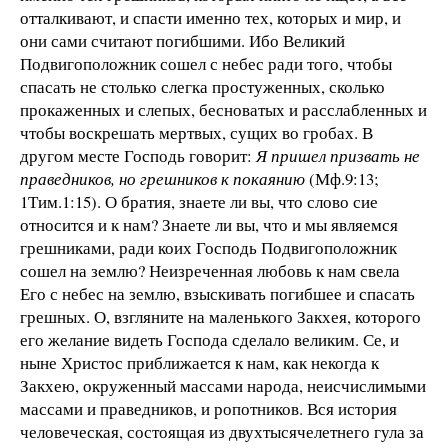
отталкивают, и спасти именно тех, которых и мир, и
они сами считают погибшими. Ибо Великий
Подвигоположник сошел с небес ради того, чтобы
спасать не столько слегка простуженных, сколько
прокаженных и слепых, бесноватых и расслабленных и
чтобы воскрешать мертвых, сущих во гробах. В
другом месте Господь говорит:
Я пришел призвать не
праведников, но грешников к покаянию
(Мф.9:13;
1Тим.1:15). О братия, знаете ли вы, что слово сие
относится и к нам? Знаете ли вы, что и мы являемся
грешниками, ради коих Господь Подвигоположник
сошел на землю? Неизреченная любовь к нам свела
Его с небес на землю, взыскивать погибшее и спасать
грешных. О, взгляните на маленького Закхея, которого
его желание видеть Господа сделало великим. Се, и
ныне Христос приближается к нам, как некогда к
Закхею, окруженный массами народа, неисчислимыми
массами и праведников, и ропотников. Вся история
человеческая, состоящая из двухтысячелетнего гула за