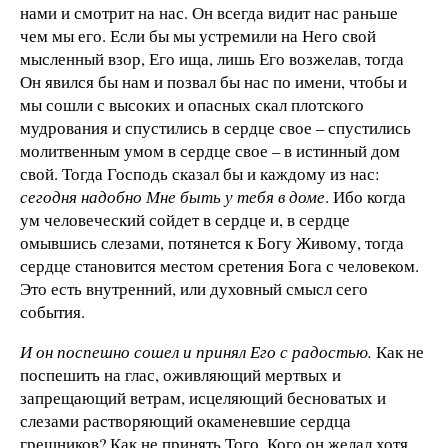
нами и смотрит на нас. Он всегда видит нас раньше
чем мы его. Если бы мы устремили на Него свой
мысленный взор, Его ища, лишь Его возжелав, тогда
Он явился бы нам и позвал бы нас по имени, чтобы и
мы сошли с высоких и опасных скал плотского
мудрования и спустились в сердце свое – спустились
молитвенным умом в сердце свое – в истинный дом
свой. Тогда Господь сказал бы и каждому из нас:
сегодня надобно Мне быть у тебя в доме
. Ибо когда
ум человеческий сойдет в сердце и, в сердце
омывшись слезами, потянется к Богу Живому, тогда
сердце становится местом сретения Бога с человеком.
Это есть внутренний, или духовный смысл сего
события.
И он поспешно сошел и принял Его с радостью.
Как не
поспешить на глас, оживляющий мертвых и
запрещающий ветрам, исцеляющий бесноватых и
слезами растворяющий окаменевшие сердца
грешников? Как не принять Того, Кого он желал хотя