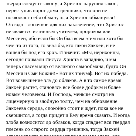
твердо следуют закону, а Христос нарушил закон,
переступив порог дома грешника; что они не
позволяют себя обмануть, а Христос обманулся!
Отсюда – логичное для них заключение, что Христос
не является истинным учителем, пророком или
Мессией; ибо если бы Он был всем этим или хотя бы
чем-то из того, то знал бы, кто такой Закхей, и не
вошел бы под его кров. И значит: «Мы, иерихонцы,
сегодня поймали Иисуса Христа в западню, и мы
теперь спасем мир от великого самообмана, будто Он
Мессия и Сын Божий!» Вот их триумф. Вот их победа.
Вот возвышение зла до облаков. А в то самое время
Закхей растет, становясь все более добрым и более
новым человеком. И Господь, меньше смотря на
лицемерную и злобную толпу, чем на обновление
Закхеева сердца, спокойно стоит и ждет, пока все не
свершится, а тогда придет и Ему время сказать. И когда
злоба возносится до облаков, когда спадает вся твердая
плесень со старого сердца грешника, тогда Закхей
отверзает уста и произносит пред всеми слова, для