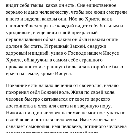
видит себя таким, каков он есть. Сие единственное
зеркало и дано человечеству, чтобы все люди смотрели
в него и видели, каковы они. Ибо во Христе как в
наичистейшем зеркале каждый видит себя больным и
уродливым, и еще видит свой прекрасный
первоначальный образ, каким он был и каким опять
должен бы стать. И грешный Закхей, снаружи
здоровый и видный, узнав о Господе нашем Иисусе
Христе, обнаружил в самом себе страшного
прокаженного и страшную боль, для которой не было
врача на земле, кроме Иисуса.
Покаяние есть начало лечения от своеволия, начало
покорения себя Божией воле. Живя по своей воле,
человек быстро скатывается от своего царского
достоинства в хлев для скота и в звериную нору.
Никогда ни один человек на земле не мог поступать по
своей воле и остаться человеком. Имя человека не
означает самоволия; имя человека, истинного человека
означает полную покорность высшей воле,