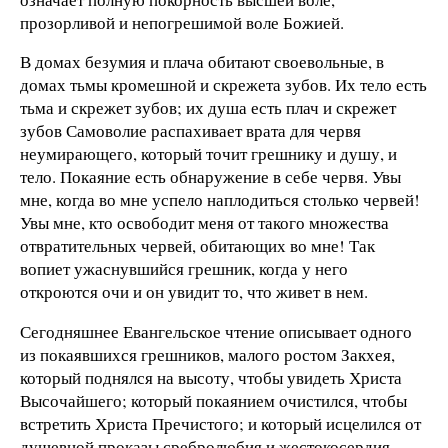
прозорливой и непогрешимой воле Божией.
В домах безумия и плача обитают своевольные, в
домах тьмы кромешной и скрежета зубов. Их тело есть
тьма и скрежет зубов; их душа есть плач и скрежет
зубов Самоволие распахивает врата для червя
неумирающего, который точит грешнику и душу, и
тело. Покаяние есть обнаружение в себе червя. Увы
мне, когда во мне успело наплодиться столько червей!
Увы мне, кто освободит меня от такого множества
отвратительных червей, обитающих во мне! Так
вопиет ужаснувшийся грешник, когда у него
откроются очи и он увидит то, что живет в нем.
Сегодняшнее Евангельское чтение описывает одного
из покаявшихся грешников, малого ростом Закхея,
который поднялся на высоту, чтобы увидеть Христа
Высочайшего; который покаянием очистился, чтобы
встретить Христа Пречистого; и который исцелился от
душевной проказы сребролюбия и жестокосердия