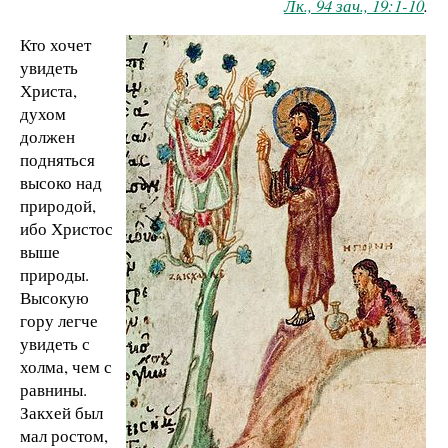
Лк., 94 зач., 19:1-10
.
Кто хочет
увидеть
Христа,
духом
должен
подняться
высоко над
природой,
ибо Христос
выше
природы.
Высокую
гору легче
увидеть с
холма, чем с
равнины.
Закхей был
мал ростом,