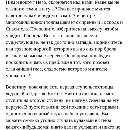
Ним и вокруг Него, склоняется над нами. Разве вы не
слышите гомона и гула? Это все прошлое мчится
навстречу вам и рядом с вами. А в центре
многомиллионной толпы шагает смиренный Господь и
Спаситель. Поспешите, взберитесь на высоту, чтобы
увидеть Господа. Все остальное, бывшее и
существующее, не так достойно взгляда. Поднимитесь
над грязною дорогой, которою вы до сих пор брели,
влезьте на высокое дерево: Он непременно будет
проходить мимо. О, преблажен тот, кого позовет
сладчайший глас, сладостью которого и ангелы
упиваются!
Воистину, покаяние есть первая ступень лествицы,
ведущей в Царство Божие. Никто и никогда не мог
ступить на вторую ступень, не шагнув сначала на эту
первую. В пустоте жизни сей покаяние есть первый и
единственно верный стук в небесную дверь. Вы
можете сколько угодно стучать кулаками в стены
какого-нибудь дома: никто вас не услышит и никто не