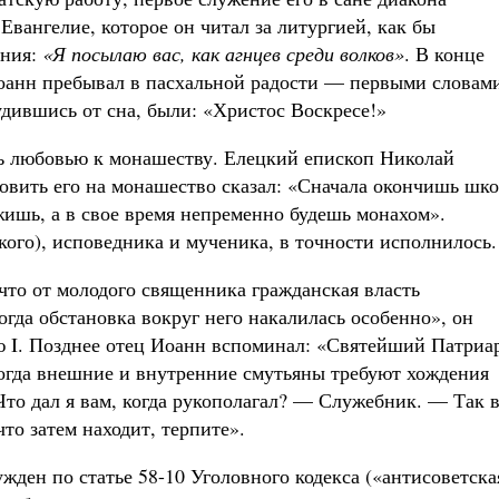
Евангелие, которое он читал за литургией, как бы
ания:
«Я посылаю вас, как агнцев среди волков»
. В конце
оанн пребывал в пасхальной радости — первыми словам
удившись от сна, были: «Христос Воскресе!»
сь любовью к монашеству. Елецкий епископ Николай
ловить его на монашество сказал: «Сначала окончишь шко
ишь, а в свое время непременно будешь монахом».
кого), исповедника и мученика, в точности исполнилось.
что от молодого священника гражданская власть
гда обстановка вокруг него накалилась особенно», он
ю I. Позднее отец Иоанн вспоминал: «Святейший Патриа
 когда внешние и внутренние смутьяны требуют хождения
Что дал я вам, когда рукополагал? — Служебник. — Так в
что затем находит, терпите».
ужден по статье 58-10 Уголовного кодекса («антисоветска