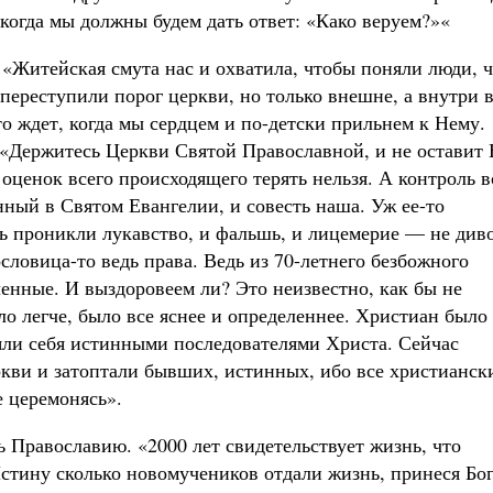
 когда мы должны будем дать ответ: «Како веруем?»«
«Житейская смута нас и охватила, чтобы поняли люди, ч
 переступили порог церкви, но только внешне, а внутри 
то ждет, когда мы сердцем и по-детски прильнем к Нему.
. «Держитесь Церкви Святой Православной, и не оставит 
оценок всего происходящего терять нельзя. А контроль в
нный в Святом Евангелии, и совесть наша. Уж ее-то
овь проникли лукавство, и фальшь, и лицемерие — не диво
словица-то ведь права. Ведь из 70-летнего безбожного
енные. И выздоровеем ли? Это неизвестно, как бы не
о легче, было все яснее и определеннее. Христиан было
яли себя истинными последователями Христа. Сейчас
кви и затоптали бывших, истинных, ибо все христианск
 церемонясь».
ь Православию. «2000 лет свидетельствует жизнь, что
Истину сколько новомучеников отдали жизнь, принеся Бо