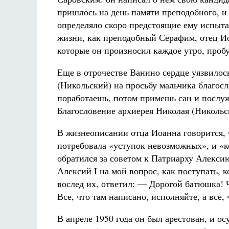
пришлось на день памяти преподобного, и 
определяло скоро предстоящие ему испыт
жизни, как преподобный Серафим, отец И
которые он произносил каждое утро, проб
Еще в отрочестве Ванино сердце уязвило
(Никольский) на просьбу мальчика благос
поработаешь, потом примешь сан и послуж
Благословение архиерея Николая (Никольс
В жизнеописании отца Иоанна говорится, 
потребовала «уступок невозможных», и «ко
обратился за советом к Патриарху Алекси
Алексий I на мой вопрос, как поступать,
вослед их, ответил: — Дорогой батюшка! 
Все, что там написано, исполняйте, а все, 
В апреле 1950 года он был арестован, и ос