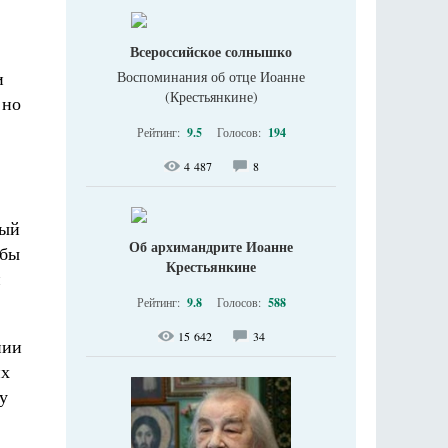
Всероссийское солнышко
и
Воспоминания об отце Иоанне
(Крестьянкине)
 но
Рейтинг:
9.5
Голосов:
194
4 487
8
ный
Об архимандрите Иоанне
 бы
Крестьянкине
й
Рейтинг:
9.8
Голосов:
588
15 642
34
нии
их
у