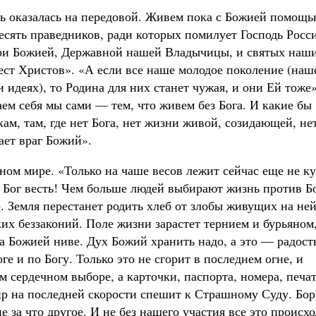
ь оказалась на передовой. Живем пока с Божией помощь
десять праведников, ради которых помилует Господь Росс
ери Божией, Державной нашей Владычицы, и святых наш
ст Христов». «А если все наше молодое поколение (наш
 идеях), то Родина для них станет чужая, и они Ей тоже»
аем себя мы сами — тем, что живем без Бога. И какие бы
м, там, где нет Бога, нет жизни живой, созидающей, не
ает враг Божий».
ном мире. «Только на чаше весов лежит сейчас еще не к
а? Бог весть! Чем больше людей выбирают жизнь против Бо
. Земля перестанет родить хлеб от злобы живущих на ней
ких беззаконий. Поле жизни зарастет тернием и бурьяном,
на Божией ниве. Дух Божий хранить надо, а это — радост
е и по Богу. Только это не сгорит в последнем огне, и
ем сердечном выборе, а карточки, паспорта, номера, печа
мир на последней скорости спешит к Страшному Суду. Бор
не за что другое. И не без нашего участия все это происх