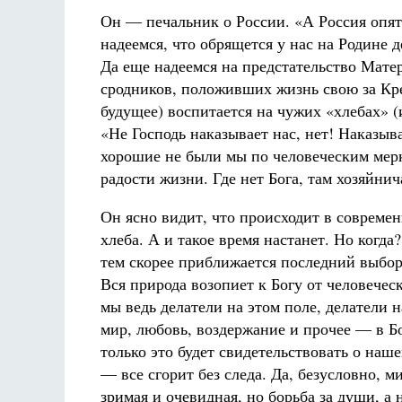
Он — печальник о России. «А Россия опят
надеемся, что обрящется у нас на Родине 
Да еще надеемся на предстательство Мат
сродников, положивших жизнь свою за Кре
будущее) воспитается на чужих «хлебах» (и
«Не Господь наказывает нас, нет! Наказыв
хорошие не были мы по человеческим мерка
радости жизни. Где нет Бога, там хозяйнич
Он ясно видит, что происходит в современ
хлеба. А и такое время настанет. Но когд
тем скорее приближается последний выбор
Вся природа возопиет к Богу от человечес
мы ведь делатели на этом поле, делатели 
мир, любовь, воздержание и прочее — в Бог
только это будет свидетельствовать о наш
— все сгорит без следа. Да, безусловно, 
зримая и очевидная, но борьба за души, а 