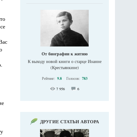
то
все
Вас
о
От биографии к житию
К выходу новой книги о старце Иоанне
.
(Крестьянкине)
Рейтинг:
9.8
Голосов:
783
7 956
6
ие
ДРУГИЕ СТАТЬИ АВТОРА
гу