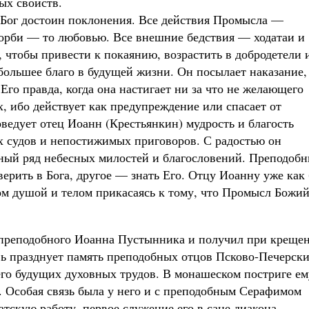
ых свойств.
е Бог достоин поклонения. Все действия Промысла —
корби — то любовью. Все внешние бедствия — ходатаи и
, чтобы привести к покаянию, возрастить в добродетели 
большее благо в будущей жизни. Он посылает наказание,
Его правда, когда она настигает ни за что не желающего
, ибо действует как предупреждение или спасает от
ведует отец Иоанн (Крестьянкин) мудрость и благость
 судов и непостижимых приговоров. С радостью он
чный ряд небесных милостей и благословений. Преподоб
ерить в Бога, другое — знать Его. Отцу Иоанну уже как
дом душой и телом прикасаясь к тому, что Промысл Божи
ь преподобного Иоанна Пустынника и получил при креще
овь празднует память преподобных отцов Псково-Печерск
го будущих духовных трудов. В монашеском постриге ем
. Особая связь была у него и с преподобным Серафимом
тскую работу, первое служение его в сане диакона