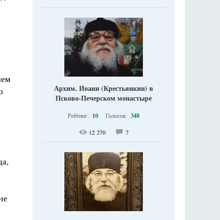
шем
Архим. Иоанн (Крестьянкин) в
о
Псково-Печерском монастыре
Рейтинг:
10
Голосов:
348
12 270
7
ца,
не