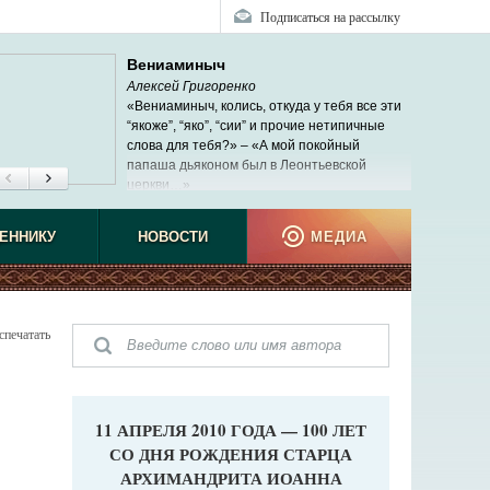
Подписаться на рассылку
Вениаминыч
Алексей Григоренко
«Вениаминыч, колись, откуда у тебя все эти
“якоже”, “яко”, “сии” и прочие нетипичные
слова для тебя?» – «А мой покойный
папаша дьяконом был в Леонтьевской
церкви…»
ЕННИКУ
НОВОСТИ
МЕДИА
спечатать
11 АПРЕЛЯ 2010 ГОДА — 100 ЛЕТ
СО ДНЯ РОЖДЕНИЯ СТАРЦА
АРХИМАНДРИТА ИОАННА