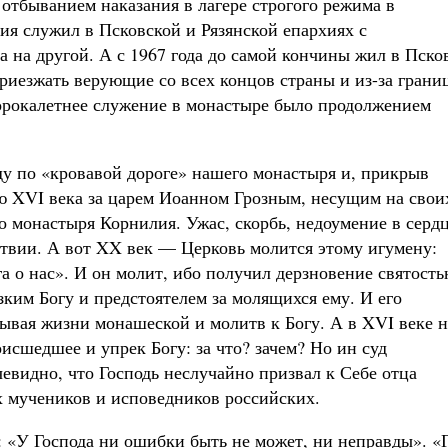
 отбыванием наказания в лагере строгого режима в
ия служил в Псковской и Рязянской епархиях с
 на другой. А с 1967 года до самой кончины жил в Пско
приезжать верующие со всех концов страны и из-за грани
сорокалетнее служение в монастыре было продолжением
ду по «кровавой дороге» нашего монастыря и, прикрыв
ю XVI века за царем Иоанном Грозным, несущим на свои
о монастыря Корнилия. Ужас, скорбь, недоумение в серд
твии. А вот XX век — Церковь молится этому игумену:
 о нас». И он молит, ибо получил дерзновение святост
ким Богу и предстоятелем за молящихся ему. И его
рывая жизни монашеской и молитв к Богу. А в XVI веке н
оисшедшее и упрек Богу: за что? зачем? Но ин суд
чевидно, что Господь неслучайно призвал к Себе отца
х мучеников и исповедников российских.
: «У Господа ни ошибки быть не может, ни неправды». «