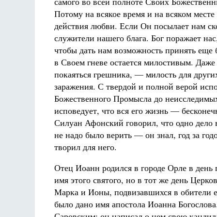
самого во всей полноте Своих Божественн
Потому на всякое время и на всяком мест
действия любви. Если Он посылает нам с
служители нашего блага. Бог поражает нас
чтобы дать нам возможность принять еще 
в Своем гневе остается милостивым. Даже 
покаяться грешника, — милость для других
заражения. С твердой и полной верой испо
Божественного Промысла до неисследимых
исповедует, что вся его жизнь — бесконе
Силуан Афонский говорил, что одно дело в
не надо было верить — он знал, год за го
творил для него.
Отец Иоанн родился в городе Орле в ден
имя этого святого, но в тот же день Церк
Марка и Ионы, подвизавшихся в обители е
было дано имя апостола Иоанна Богослова
Саровским: он написал о нем свою кандида