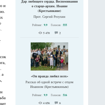
Дар любящего сердца. Воспоминания
ю и
о старце-архим. Иоанне
(Крестьянкине)
ию.
их
Прот. Сергий Резухин
е
Рейтинг:
9.9
Голосов:
555
.
5 470
2
т
усок
га,
.
 а
«Он правда любил всех»
ь,
Рассказ об одной встрече с отцом
Иоанном (Крестьянкиным)
ти
Рейтинг:
9.9
Голосов:
516
ьба
одит
4 656
6