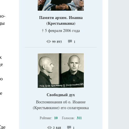
во-
Памяти архим. Иоанна
цы
(Крестьянкина)
† 5 февраля 2006 года
99 893
1
х
це
ью
е
Свободный дух
Воспоминания об о. Иоанне
(Крестьянкине) его солагерника
Рейтинг:
10
Голосов:
311
Где
2 848
1