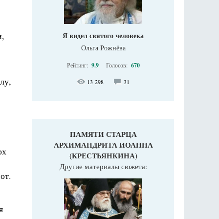
и,
Я видел святого человека
Ольга Рожнёва
Рейтинг:
9.9
Голосов:
670
лу,
13 298
31
ПАМЯТИ СТАРЦА
АРХИМАНДРИТА ИОАННА
рх
(КРЕСТЬЯНКИНА)
Другие материалы сюжета:
от.
я