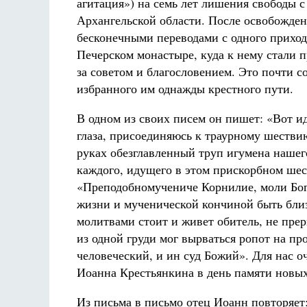
агитация») на семь лет лишения свободы с
Архангельской области. После освобожден
бесконечными переводами с одного прихода
Печерском монастыре, куда к нему стали 
за советом и благословением. Это почти 
избранного им однажды крестного пути.
В одном из своих писем он пишет: «Вот и
глаза, присоединяюсь к траурному шестви
руках обезглавленный труп игумена нашег
каждого, идущего в этом прискорбном шес
«Преподобномучениче Корнилие, моли Бога
жизни и мученической кончиной быть близ
молитвами стоит и живет обитель, не пре
из одной груди мог вырваться ропот на пр
человеческий, и ин суд Божий». Для нас о
Иоанна Крестьянкина в день памяти новы
Из письма в письмо отец Иоанн повторяет