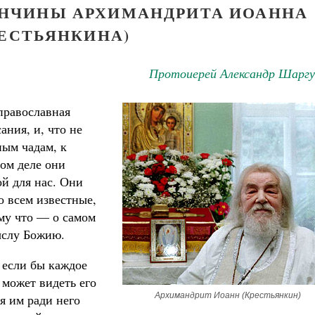
КОНЧИНЫ АРХИМАНДРИТА ИОАННА
РЕСТЬЯНКИНА)
Протоиерей Александр Шаргу
православная
ния, и, что не
ным чадам, к
мом деле они
ой для нас. Они
о всем известные,
ому что — о самом
ыслу Божию.
к если бы каждое
может видеть его
Архимандрит Иоанн (Крестьянкин)
я им ради него