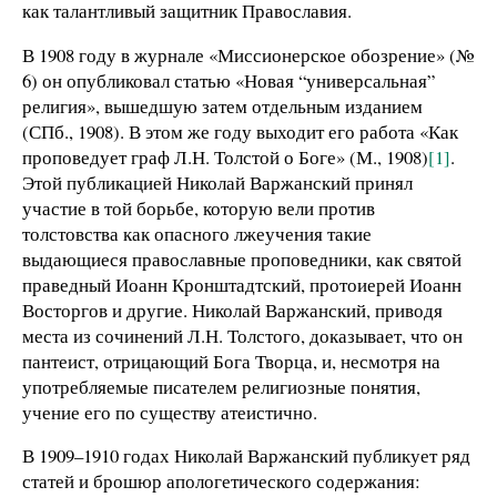
как талантливый защитник Православия.
В 1908 году в журнале «Миссионерское обозрение» (№
6) он опубликовал статью «Новая “универсальная”
религия», вышедшую затем отдельным изданием
(СПб., 1908). В этом же году выходит его работа «Как
проповедует граф Л.Н. Толстой о Боге» (М., 1908)
[1]
.
Этой публикацией Николай Варжанский принял
участие в той борьбе, которую вели против
толстовства как опасного лжеучения такие
выдающиеся православные проповедники, как святой
праведный Иоанн Кронштадтский, протоиерей Иоанн
Восторгов и другие. Николай Варжанский, приводя
места из сочинений Л.Н. Толстого, доказывает, что он
пантеист, отрицающий Бога Творца, и, несмотря на
употребляемые писателем религиозные понятия,
учение его по существу атеистично.
В 1909–1910 годах Николай Варжанский публикует ряд
статей и брошюр апологетического содержания: