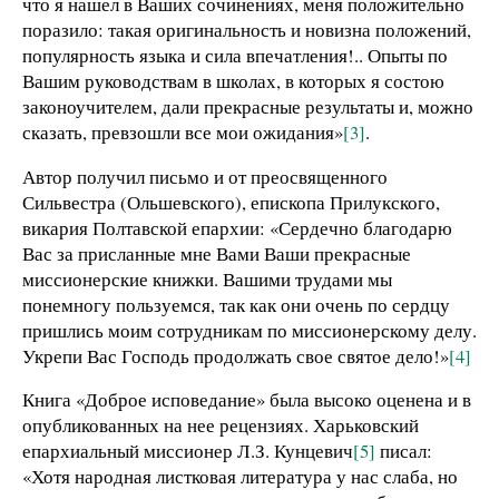
что я нашел в Ваших сочинениях, меня положительно
поразило: такая оригинальность и новизна положений,
популярность языка и сила впечатления!.. Опыты по
Вашим руководствам в школах, в которых я состою
законоучителем, дали прекрасные результаты и, можно
сказать, превзошли все мои ожидания»
[3]
.
Автор получил письмо и от преосвященного
Сильвестра (Ольшевского), епископа Прилукского,
викария Полтавской епархии: «Сердечно благодарю
Вас за присланные мне Вами Ваши прекрасные
миссионерские книжки. Вашими трудами мы
понемногу пользуемся, так как они очень по сердцу
пришлись моим сотрудникам по миссионерскому делу.
Укрепи Вас Господь продолжать свое святое дело!»
[4]
Книга «Доброе исповедание» была высоко оценена и в
опубликованных на нее рецензиях. Харьковский
епархиальный миссионер Л.З. Кунцевич
[5]
писал:
«Хотя народная листковая литература у нас слаба, но