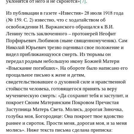
уклонятся от него и не скроются»
[7]
.
Из публикации в газете «Известия» 28 июля 1918 года
(№ 159. С. 2) известно, что с ходатайством об
освобождении Н. Варжанского обращался к В.И.
Ленину тесть заключенного – протоиерей Неофит
Порфирьевич Любимов (ныне священномученик). Сам
Николай Юрьевич трезво оценивал свое положение и
видел приближающуюся смерть. Из тюрьмы он
передал родным небольшую икону Божией Матери
«Взыскание погибших». На обороте было написано его
прощальное письмо к жене и детям,
свидетельствовавшее о духовной силе и нравственной
стойкости человека, готовящегося принять за веру
мученическую смерть: «Да сохранит тебя и заступит, и
покроет Своим Материнским Покровом Пречистая
Заступница Матерь Света. Молись, дорогая Зиночка,
голубка моя, Богородице: Она покроет твое вдовство
раннее и сироток. Прости меня, дорогая моя, и за меня
молись». Ниже текста письма сделана приписка: