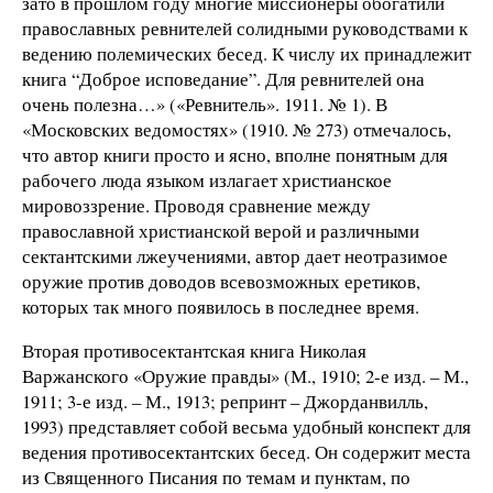
зато в прошлом году многие миссионеры обогатили
православных ревнителей солидными руководствами к
ведению полемических бесед. К числу их принадлежит
книга “Доброе исповедание”. Для ревнителей она
очень полезна…» («Ревнитель». 1911. № 1). В
«Московских ведомостях» (1910. № 273) отмечалось,
что автор книги просто и ясно, вполне понятным для
рабочего люда языком излагает христианское
мировоззрение. Проводя сравнение между
православной христианской верой и различными
сектантскими лжеучениями, автор дает неотразимое
оружие против доводов всевозможных еретиков,
которых так много появилось в последнее время.
Вторая противосектантская книга Николая
Варжанского «Оружие правды» (М., 1910; 2-е изд. – М.,
1911; 3-е изд. – М., 1913; репринт – Джорданвилль,
1993) представляет собой весьма удобный конспект для
ведения противосектантских бесед. Он содержит места
из Священного Писания по темам и пунктам, по