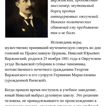
миссионер, неутомимый
борец против
антицерковных лжеучений.
Никаких политических
обвинений ему предъявлено
так и не было.
Исповедник веры,
мужественно принявший мученическую смерть во дни
гонений на Православную Церковь, Николай Юрьевич
Варжанский, родился 25 ноября 1881 года в Овручском
уезде Волынской губернии в семье чиновника,
потомственного почетного гражданина Георгия
Варжанского и его супруги Герминии Маркелловны
(урожденной Раевской).
Когда пришло время поступать в учебное заведение,
юный Николай выбрал духовную школу. Это решение
человека, не принадлежавшего по происхождению к
духовному званию, свидетельствовало о его глубокой