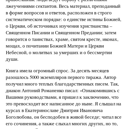
лжеучениями сектантов. Весь материал, преподанный
в форме вопросов и ответов, расположен в строго
систематическом порядке: о единстве истины Божией,
о Церкви, об источниках изучения христианства –
Священном Писании и Священном Предании; затем
говорится о таинствах, храме, святом кресте, иконах,
мощах, о почитании Божией Матери и Церкви
Небесной, о молитвах за умерших и о бессмертии
души.
Книга имела огромный спрос. За десять месяцев
разошлось 5000 экземпляров первого тиража. Автор
получил много теплых благодарственных писем. Так,
диакон Антоний Романенко писал: «Ознакомившись с
Вашими руководствами, я пришел к заключению, что
это превосходит все написанное до ныне. Я слышал на
курсах в Екатеринославе Дмитрия Ивановича
Боголюбова, он бесподобен в живой беседе; читал все
его сочинения, а также слыхал многих других, но то,