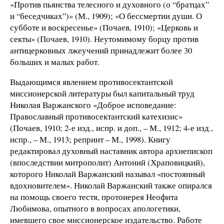
«Против пьянства телесного и духовного (о “братцах”
и “беседчиках”)» (М., 1909); «О бессмертии души. О
субботе и воскресенье» (Почаев, 1910); «Церковь и
секты» (Почаев, 1910). Неутомимому борцу против
антицерковных лжеучений принадлежит более 30
больших и малых работ.
Выдающимся явлением противосектантской
миссионерской литературы был капитальный труд
Николая Варжанского «Доброе исповедание:
Православный противосектантский катехизис»
(Почаев, 1910; 2-е изд., испр. и доп., – М., 1912; 4-е изд.,
испр., – М., 1913; репринт – М., 1998). Книгу
редактировал духовный наставник автора архиепископ
(впоследствии митрополит) Антоний (Храповицкий),
которого Николай Варжанский называл «постоянный
вдохновителем». Николай Варжанский также опирался
на помощь своего тестя, протоиерея Неофита
Любимова, опытного в вопросах апологетики,
имевшего свое миссионерское издательство. Работе