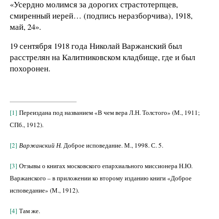
«Усердно молимся за дорогих страстотерпцев,
смиренный иерей… (подпись неразборчива), 1918,
май, 24».
19 сентября 1918 года Николай Варжанский был
расстрелян на Калитниковском кладбище, где и был
похоронен.
[1]
Переиздана под названием «В чем вера Л.Н. Толстого» (М., 1911;
СПб., 1912).
[2]
Варжанский Н.
Доброе исповедание. М., 1998. С. 5.
[3]
Отзывы о книгах московского епархиального миссионера Н.Ю.
Варжанского – в приложении ко второму изданию книги «Доброе
исповедание» (М., 1912).
[4]
Там же.