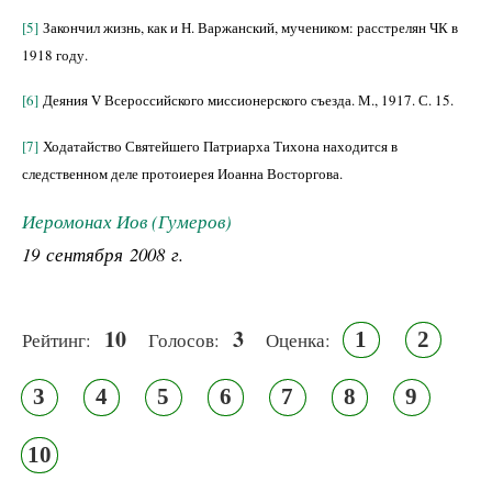
[5]
Закончил жизнь, как и Н. Варжанский, мучеником: расстрелян ЧК в
1918 году.
[6]
Деяния V Всероссийского миссионерского съезда. М., 1917. С. 15.
[7]
Ходатайство Святейшего Патриарха Тихона находится в
следственном деле протоиерея Иоанна Восторгова.
Иеромонах Иов (Гумеров)
19 сентября 2008 г.
10
3
1
2
Рейтинг:
Голосов:
Оценка:
3
4
5
6
7
8
9
10