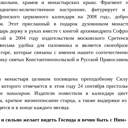
окольни, храмов и монастырских крыш.
Фрагмент э
днично-величественное настроение, фигурирует и
онского церковного календаря на 2008 год», добро
ем. Этот присланный в подарок духовником монаст
арь держу в руках вместе с
книгой архимандрита Софро
ой в 2004 году издательством московского Сретенск
весьма удобна для паломника и является своеобраз
горе, которые связаны с именем нашего соотечественн
лику святых Константинопольской и Русской Православн
ва монастыря целиком посвящена преподобному Силу
которого отмечается в этом году 24 сентября престоль
оре
панигиром
. Издатели поместили в календаре цвет
, краткое жизнеописание старца, а также выдержки из 
ятся и в конце каждого месяца.
 и сильно желает видеть Господа и вечно быть с Ним»