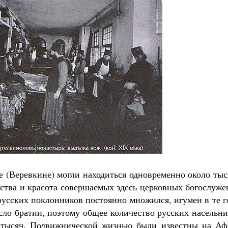
е (Веревкине) могли находиться одновременно около ты
ства и красота совершаемых здесь церковных богослуже
русских поклонников постоянно множился, игумен в те 
сло братии, поэтому общее количество русских насельн
х тысяч. Подвижнической жизнью были известны на Аф