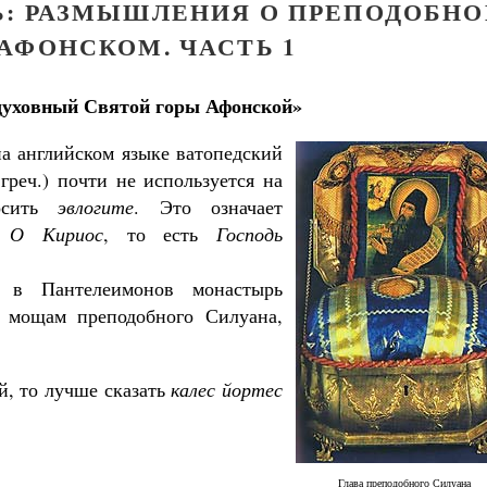
: РАЗМЫШЛЕНИЯ О ПРЕПОДОБН
АФОНСКОМ. ЧАСТЬ 1
 духовный Святой горы Афонской»
на английском языке ватопедский
греч.) почти не используется на
носить
эвлогите
. Это означает
:
О Кириос
, то есть
Господь
я в Пантелеимонов монастырь
 мощам преподобного Силуана,
й, то лучше сказать
калес йортес
Глава преподобного Силуана