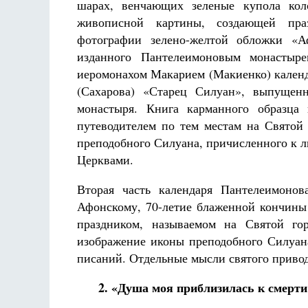
шарах, венчающих зеленые купола кол
живописной картины, создающей праз
фотографии зелено-желтой обложки «Аф
изданного Пантелеимоновым монастыр
иеромонахом Макарием (Макиенко) календ
(Сахарова) «Старец Силуан», выпущенн
монастыря. Книга карманного образца 
путеводителем по тем местам на Святой 
преподобного Силуана, причисленного к 
Церквами.
Вторая часть календаря Пантелеимоно
Афонскому, 70-летие блаженной кончины 
праздником, называемом на Святой г
изображение иконы преподобного Силуана
писаний. Отдельные мысли святого привод
2. «Душа моя приблизилась к смерти