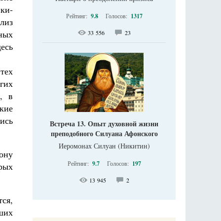
ки-
Рейтинг:
9.8
Голосов:
1317
лиз
ных
33 556
23
есь
 тех
гих
, в
кие
лись
Встреча 13. Опыт духовной жизни
преподобного Силуана Афонского
Иеромонах Силуан (Никитин)
ону
Рейтинг:
9.7
Голосов:
197
рых
13 945
2
ся,
ших