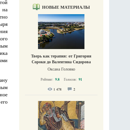
той
НОВЫЕ МАТЕРИАЛЫ
 на
тно
ыря
ния
ого
ным
ика
Тверь как терапия: от Григория
ыми
Сороки до Валентина Сидорова
Оксана Головко
ану
Рейтинг:
9.8
Голосов:
91
ным
1 478
2
ное
его