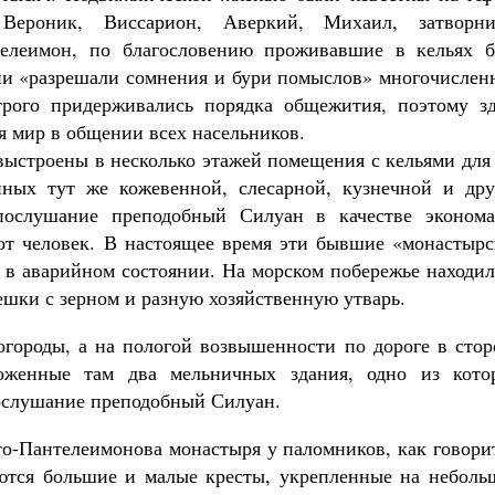
Вероник, Виссарион, Аверкий, Михаил, затворни
елеимон, по благословению проживавшие в кельях б
ни «разрешали сомнения и бури помыслов» многочислен
трого придерживались порядка общежития, поэтому зд
я мир в общении всех насельников.
выстроены в несколько этажей помещения с кельями для
нных тут же кожевенной, слесарной, кузнечной и дру
ослушание преподобный Силуан в качестве эконома
от человек. В настоящее время эти бывшие «монастырс
я в аварийном состоянии. На морском побережье находи
ешки с зерном и разную хозяйственную утварь.
городы, а на пологой возвышенности по дороге в стор
ложенные там два мельничных здания, одно из кото
послушание преподобный Силуан.
-Пантелеимонова монастыря у паломников, как говорит
ются большие и малые кресты, укрепленные на неболь