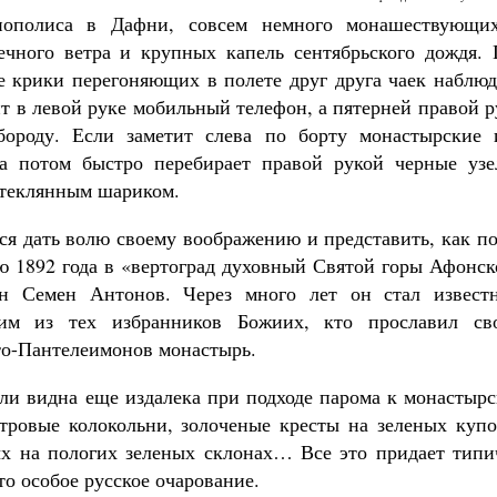
нополиса в Дафни, совсем немного монашествующи
ечного ветра и крупных капель сентябрьского дождя. 
 крики перегоняющих в полете друг друга чаек наблюд
ит в левой руке мобильный телефон, а пятерней правой 
бороду. Если заметит слева по борту монастырские 
Великомученик Георгий Победоносец. Н
 а потом быстро перебирает правой рукой черные узе
святого
Роман Котов
стеклянным шариком.
Как найти своё место в жизни
Кирилл Мурышев
ся дать волю своему воображению и представить, как п
ю 1892 года в «вертоград духовный Святой горы Афонск
ин Семен Антонов. Через много лет он стал извест
м из тех избранников Божиих, кто прославил св
то-Пантелеимонов монастырь.
ли видна еще издалека при подходе парома к монастырс
тровые колокольни, золоченые кресты на зеленых купо
ых на пологих зеленых склонах… Все это придает типи
то особое русское очарование.