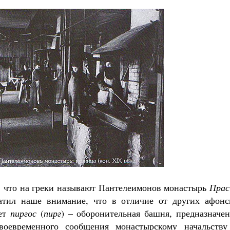
, что на греки называют Пантелеимонов монастырь
Прас
атил наше внимание, что в отличие от других афонс
ует
пиргос
(
пирг
) – оборонительная башня, предназначе
воевременного сообщения монастырскому начальству