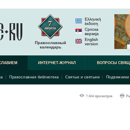
Ελληνική
έκδοση
Српска
верзиjа
English
Православный
version
календарь
вашего д
СЛАВИЕМ
ИНТЕРНЕТ-ЖУРНАЛ
ВОПРОСЫ СВЯЩ
как никог
ка
|
Православная библиотека
|
Святые и святыни
|
Подвижники 
7 604 просмотров
Ра