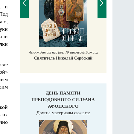
х и
Под
аю,
руки
П
Е
или
аучись у
лки
Чего ждет от нас Бог. 10 заповедей Божиих
Святитель Николай Сербский
осле
ой»
ным
оим
ДЕНЬ ПАМЯТИ
ПРЕПОДОБНОГО СИЛУАНА
АФОНСКОГО
кой
Другие материалы сюжета:
лах
чно