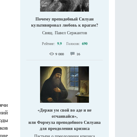
Почему преподобный Силуан
культивировал любовь к врагам?
Свящ. Павел Сержантов
Рейтинг:
9.9
Голосов:
690
9 000
16
сячи
«Держи ум свой во аде и не
ний
отчаивайся»,
годы
или Формула преподобного Силуана
иков
для преодоления кризиса
оне
Пастыри о преодолении кризиса