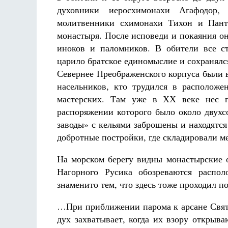
духовники иеросхимонахи Агафодор, 
молитвенники схимонахи Тихон и Пант
монастыря. После исповеди и покаяния о
иноков и паломников. В обители все с
царило братское единомыслие и сохранялс
Севернее Преображенского корпуса были 
насельников, кто трудился в расположе
мастерских. Там уже в ХХ веке нес п
распоряжении которого было около двухс
заводы» с кельями заброшены и находятс
добротные постройки, где складировали м
На морском берегу видны монастырские о
Нагорного Русика обозреваются распо
знаменито тем, что здесь тоже проходил 
…При приближении парома к арсане Свято
дух захватывает, когда их
взору открыва