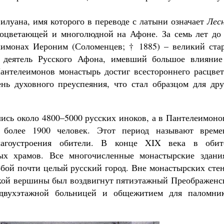
илуана, имя которого в переводе с латыни означает
Лес
роцветающей и многолюдной на Афоне. За семь лет до 
химонах Иероним (Соломенцев; † 1885) – великий стар
й деятель Русского Афона, имевший большое влияние
антелеимонов монастырь достиг всестороннего расцвет
нь духовного преуспеяния, что стал образцом для дру
лись около 4800–5000 русских иноков, а в Пантелеимон
 более 1900 человек. Этот период называют време
лагоустроения обители. В конце XIX века в обит
ых храмов. Все многочисленные монастырские здани
обой почти целый русский город. Вне монастырских сте
ской вершины был воздвигнут пятиэтажный Преображенс
двухэтажной больницей и общежитием для паломник