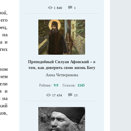
1 840
1
ной
,
его
ец,
 на
а и
гих
Преподобный Силуан Афонский – о
том, как доверить свою жизнь Богу
овом
Анна Четверикова
нем
ели
Рейтинг:
9.9
Голосов:
1143
я и
17 434
13
н на
кий
ов,