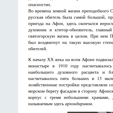
опасностях.
Во времена земной жизни преподобного С
русская обитель была самой большой, п
приезда на Афон, здесь скончался иерос
духовник и ктитор-обновитель, главны
святогорскую жизнь в целом. При нем П
был воздвигнут на такую высокую степе
обителей.
К началу ХХ века на всем Афоне подвиза
монастыре в 1910 году насчитывалось
наибольшего духовного расцвета и б
насчитывалось пять больших и 13 мал
хозяйственные постройки представляли с
морском берегу фасадом в сторону Афон
корпус с тремя небольшими храмами, 
называемым здесь
архондариком
.