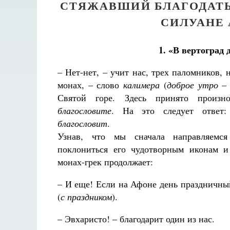
СТЯЖАВШИЙ БЛАГОДАТЬ
СИЛУАНЕ 
1. «В вертоград
– Нет-нет, – учит нас, трех паломников, 
монах, – слово
калимера
(
доброе утро
– 
Святой горе. Здесь принято произ
благословите
. На это следует ответ
благословит
.
Узнав, что мы сначала направляемс
поклониться его чудотворным иконам и
монах-грек продолжает:
– И еще! Если на Афоне день праздничны
(
с праздником
).
– Эвхаристо! – благодарит один из нас.