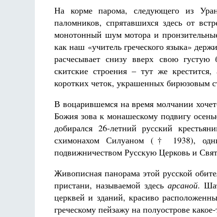
На корме парома, следующего из Ура
паломников, спрятавшихся здесь от встр
монотонный шум мотора и пронзительные
как наш «учитель греческого языка» держ
расчесывает снизу вверх свою густую 
скитские строения – тут же крестится,
Разлуки не будет
коротких четок, украшенных бирюзовым 
Фредерика де Грааф
В воцарившемся на время молчании хочет
Божия зова к монашескому подвигу осень
добирался 26-летний русский крестьян
схимонахом Силуаном († 1938), одни
подвижничеством Русскую Церковь и Свя
Живописная панорама этой русской обите
пристани, называемой здесь
арсаной
. Ша
церквей и зданий, красиво расположенн
греческому пейзажу на полуострове какое-