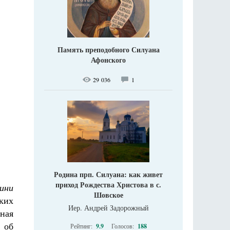
Память преподобного Силуана
Афонского
29 036
1
Родина прп. Силуана: как живет
приход Рождества Христова в с.
ини
Шовское
ких
Иер. Андрей Задорожный
нная
 об
Рейтинг:
9.9
Голосов:
188