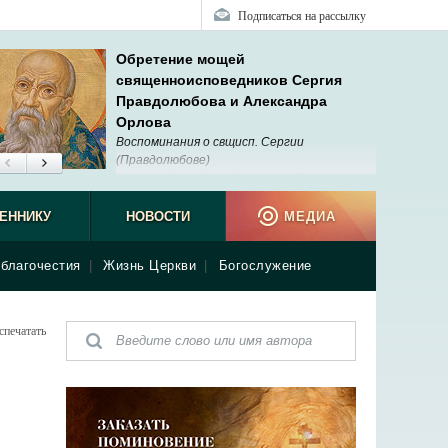
Подписаться на рассылку
Обретение мощей
священноисповедников Сергия
Правдолюбова и Александра
Орлова
Воспоминания о свщисп. Сергии
(Правдолюбове)
Звонок: «Отец Сергий, сегодня Патриарх
подписал благословение на прославление
еда!» Я остановил машину, вышел и благодарил Бога так сильно,
ЕННИКУ
НОВОСТИ
МЕДИА
да.
благочестия
|
Жизнь Церкви
|
Богослужение
спечатать