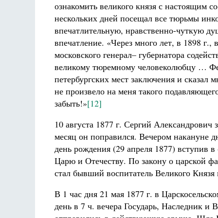
ознакомить великого князя с настоящим с
нескольких дней посещал все тюрьмы инко
впечатлительную, нравственно-чуткую ду
впечатление. «Через много лет, в 1898 г.,
московского генерал– губернатора содейс
великому тюремному человеколюбцу … Фе
петербургских мест заключения и сказал м
не произвело на меня такого подавляющего 
забыть!»
[12]
10 августа 1877 г. Сергий Александрович з
месяц он поправился. Вечером накануне д
день рождения (29 апреля 1877) вступив в
Царю и Отечеству. По закону о царской ф
стал бывший воспитатель Великого Князя 
В 1 час дня 21 мая 1877 г. в Царскосельс
день в 7 ч. вечера Государь, Наследник и