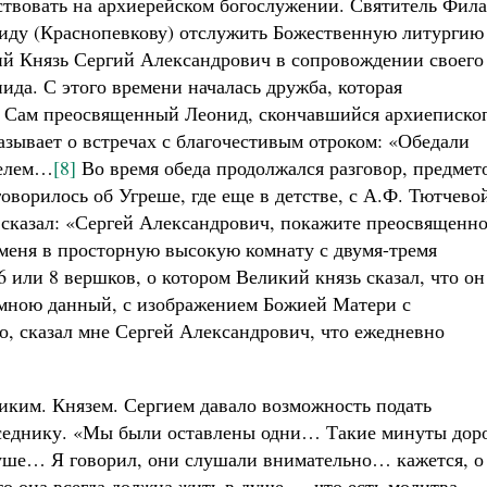
ствовать на архиерейском богослужении. Святитель Фила
иду (Краснопевкову) отслужить Божественную литургию
й Князь Сергий Александрович в сопровождении своего
ида. С этого времени началась дружба, которая
г. Сам преосвященный Леонид, скончавшийся архиеписко
азывает о встречах с благочестивым отроком: «Обедали
телем…
[8]
Во время обеда продолжался разговор, предмет
ворилось об Угреше, где еще в детстве, с А.Ф. Тютчево
сказал: «Сергей Александрович, покажите преосвященн
меня в просторную высокую комнату с двумя-тремя
6 или 8 вершков, о котором Великий князь сказал, что он
е мною данный, с изображением Божией Матери с
о, сказал мне Сергей Александрович, что ежедневно
иким. Князем. Сергием давало возможность подать
седнику. «Мы были оставлены одни… Такие минуты доро
душе… Я говорил, они слушали внимательно… кажется, о
то она всегда должна жить в душе…, что есть молитва,