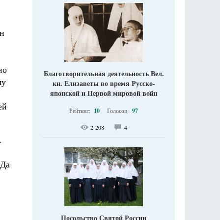
он
но
Благотворительная деятельность Вел.
му
кн. Елизаветы во время Русско-
японской и Первой мировой войн
ей
Рейтинг:
10
Голосов:
97
2 208
4
.
«Да
Посольство Святой России