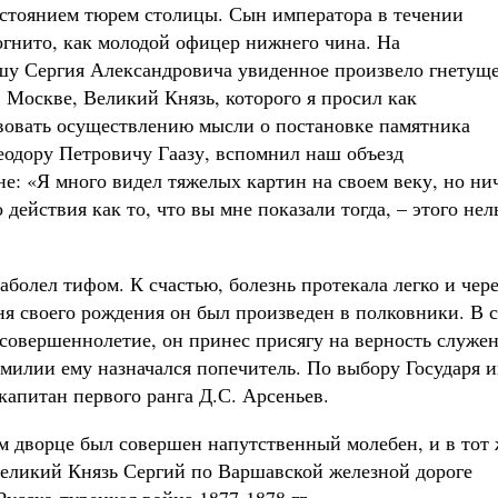
остоянием тюрем столицы. Сын императора в течении
гнито, как молодой офицер нижнего чина. На
шу Сергия Александровича увиденное произвело гнетущ
 в Москве, Великий Князь, которого я просил как
твовать осуществлению мысли о постановке памятника
одору Петровичу Гаазу, вспомнил наш объезд
не: «Я много видел тяжелых картин на своем веку, но ни
действия как то, что вы мне показали тогда, – этого нел
аболел тифом. К счастью, болезнь протекала легко и чере
ня своего рождения он был произведен в полковники. В 
 совершеннолетие, он принес присягу на верность служе
амилии ему назначался попечитель. По выбору Государя 
капитан первого ранга Д.С. Арсеньев.
ком дворце был совершен напутственный молебен, и в тот
 Великий Князь Сергий по Варшавской железной дороге