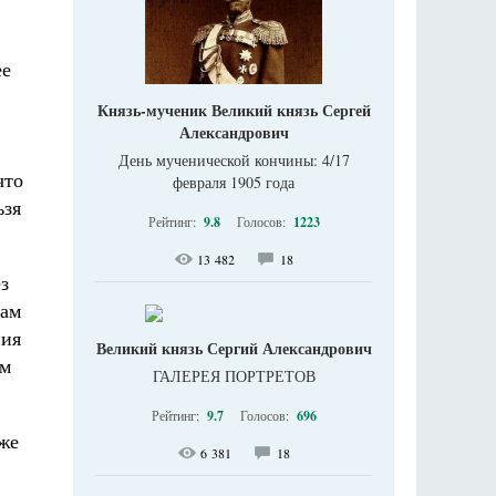
ее
Князь-мученик Великий князь Сергей
Александрович
День мученической кончины: 4/17
что
февраля 1905 года
ьзя
Рейтинг:
9.8
Голосов:
1223
13 482
18
з
сам
ния
Великий князь Сергий Александрович
им
ГАЛЕРЕЯ ПОРТРЕТОВ
Рейтинг:
9.7
Голосов:
696
 же
6 381
18