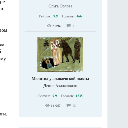
рет
Ольга Орлова
 в
Рейтинг:
9.9
Голосов:
466
5 894
1
пом
ом
й
ому
Молитва у алапаевской шахты
Денис Ахалашвили
Рейтинг:
9.9
Голосов:
1535
14 957
13
ги,