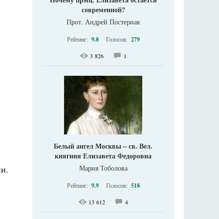
современной?
Прот. Андрей Постернак
Рейтинг:
9.8
Голосов:
279
3 826
1
Белый ангел Москвы – св. Вел.
княгиня Елизавета Федоровна
ии.
Мария Тоболова
Рейтинг:
9.9
Голосов:
518
13 612
4