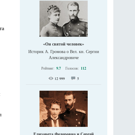
та
«Он святой человек»
Историк А. Громова о Вел. кн. Сергии
Александровиче
Рейтинг:
9.7
Голосов:
112
12 999
5
я
л
Елизавета Федоровна и Сергей