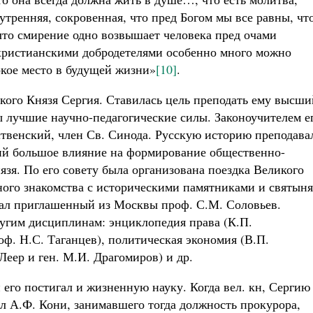
утренняя, сокровенная, что пред Богом мы все равны, что
 что смирение одно возвышает человека пред очами
христианскими добродетелями особенно много можно
кое место в будущей жизни»
[10]
.
ого Князя Сергия. Ставилась цель преподать ему высши
ы лучшие научно-педагогические силы. Законоучителем е
твенский, член Св. Синода. Русскую историю преподава
ий большое влияние на формирование общественно-
зя. По его совету была организована поездка Великого
дного знакомства с историческими памятниками и святын
вал приглашенный из Москвы проф. С.М. Соловьев.
угим дисциплинам: энциклопедия права (К.П.
роф. Н.С. Таганцев), политическая экономия (В.П.
.Леер и ген. М.И. Драгомиров) и др.
н его постигал и жизненную науку. Когда вел. кн, Сергию
ил А.Ф. Кони, занимавшего тогда должность прокурора,