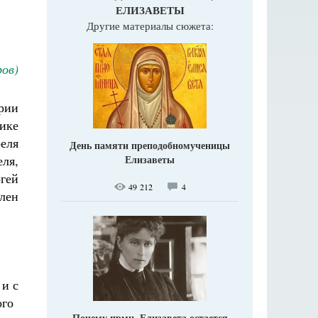
ЕЛИЗАВЕТЫ
Другие материалы сюжета:
ров)
рии
ике
еля
День памяти преподобномученицы
ля,
Елизаветы
гей
49 212
4
слен
 и с
ого
Почему прмц. Елизавета остается