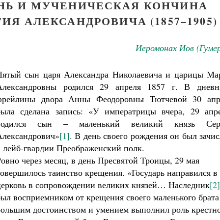
ЗНЬ И МУЧЕНИЧЕСКАЯ КОНЧИНА
ИЯ АЛЕКСАНДРОВИЧА (1857–1905)
Иеромонах Иов (Гуме
Пятый сын царя Александра Николаевича и царицы Ма
Александровны родился 29 апреля 1857 г. В дневн
фрейлины двора Анны Феодоровны Тютчевой 30 апр
была сделана запись: «У императрицы вчера, 29 апре
родился сын – маленький великий князь Сер
Александрович»
[1]
. В день своего рождения он был зачи
в лейб-гвардии Преображенский полк.
Ровно через месяц, в день Пресвятой Троицы, 29 мая
совершилось таинство крещения. «Государь направился в
церковь в сопровождении великих князей… Наследник
[2]
был восприемником от крещения своего маленького брата
большим достоинством и умением выполнил роль крестн