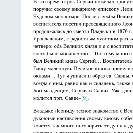
В это время отрок Сергий пожелал присут
поручил своему викарному епископу Леон
Чудовом монастыре. После службы Велики
воспитателя посетил преосвященного Леон
продолжалась до смерти Владыки в 1876 
Ярославским, с радостным чувством расск
четверо: оба Великих князя и я с воспита
коего было монашество… Поэтому много го
был Великий князь Сергий… Воспитатель 
Вашу моленную. Великие князья привели 
окнами… Тут я увидел и образ св. Саввы, 
всегда с ним, равно как и складень, такж
Богомладенцем, Сергия и Саввы. Уже давн
молится прп. Савве»
[9]
.
Владыке Леониду тесное знакомство с Вел
духовные наставления своему юному собе
хочется так много поговорить от души к 
молитве, о правиле молитвенном, о том, ч