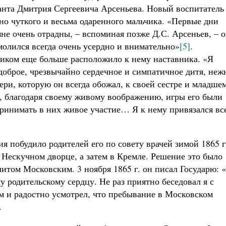
анта Дмитрия Сергеевича Арсеньева. Новый воспитатель
о чуткого и весьма одаренного мальчика. «Первые дни
е очень отрадны, – вспоминая позже Д.С. Арсеньев, – 
молился всегда очень усердно и внимательно»
[5]
.
иком еще больше расположило к нему наставника. «Я
доброе, чрезвычайно сердечное и симпатичное дитя, неж
ери, которую он всегда обожал, к своей сестре и младше
и, благодаря своему живому воображению, игры его были
принимать в них живое участие… Я к нему привязался вс
ия побудило родителей его по совету врачей зимой 1865 г
 Нескучном дворце, а затем в Кремле. Решение это было
итом Московским. 3 ноября 1865 г. он писал Государю: 
у родительскому сердцу. Не раз приятно беседовал я с
 и радостно усмотрел, что пребывание в Московском
.