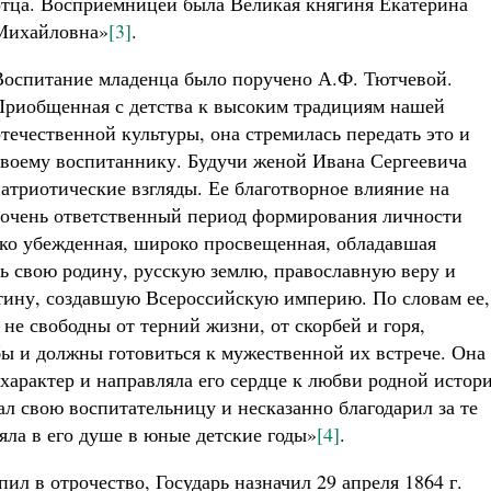
отца. Восприемницей была Великая княгиня Екатерина
Михайловна»
[3]
.
Воспитание младенца было поручено А.Ф. Тютчевой.
Приобщенная с детства к высоким традициям нашей
отечественной культуры, она стремилась передать это и
своему воспитаннику. Будучи женой Ивана Сергеевича
патриотические взгляды. Ее благотворное влияние на
 очень ответственный период формирования личности
око убежденная, широко просвещенная, обладавшая
ь свою родину, русскую землю, православную веру и
тину, создавшую Всероссийскую империю. По словам ее,
 не свободны от терний жизни, от скорбей и горя,
ы и должны готовиться к мужественной их встрече. Она
 характер и направляла его сердце к любви родной истор
л свою воспитательницу и несказанно благодарил за те
яла в его душе в юные детские годы»
[4]
.
пил в отрочество, Государь назначил 29 апреля 1864 г.