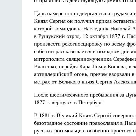
отправились в действующую армию. Шла Ру
Царь намеренно подвергал сына трудам и и
Князя Сергия он получил приказ оставить
которой командовал Наследник Николай А
в Рущукский отряд. 12 октября 1877 г. На
произвести рекогносцировку по всему фро
событии рассказывается в походном днев
митрополита священномученика Серафима):
Власенко, перейдя Кара-Лом у Кошева, вс
артиллерийский огонь, причем взорвали в 
метрах от Великого князя Сергия Алексан
После шестимесячного пребывания за Дуна
1877 г. вернулся в Петербург.
В 1881 г. Великий Князь Сергий соверши
безотрадное состояние православия в Пал
русских богомольцев, особенно простого 