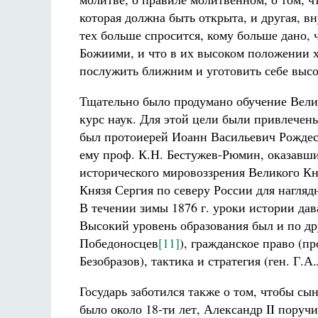
которая должна быть открыта, и другая, вн
тех больше спросится, кому больше дано,
Божиими, и что в их высоком положении 
послужить ближним и уготовить себе высо
Тщательно было продумано обучение Велик
курс наук. Для этой цели были привлечен
был протоиерей Иоанн Васильевич Рождес
ему проф. К.Н. Бестужев-Рюмин, оказавш
исторического мировоззрения Великого Кня
Князя Сергия по северу России для нагля
В течении зимы 1876 г. уроки истории да
Высокий уровень образования был и по др
Победоносцев
[11]
), гражданское право (п
Безобразов), тактика и стратегия (ген. Г.А
Государь заботился также о том, чтобы сы
было около 18-ти лет, Александр II поруч