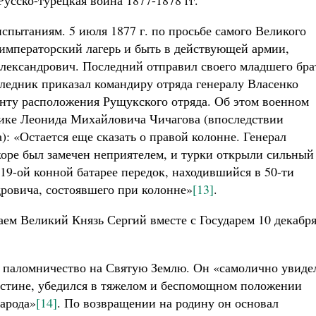
сско-турецкая война 1877-1878 гг.
спытаниям. 5 июля 1877 г. по просьбе самого Великого
 императорский лагерь и быть в действующей армии,
лександрович. Последний отправил своего младшего бра
следник приказал командиру отряда генералу Власенко
нту расположения Рущукского отряда. Об этом военном
нике Леонида Михайловича Чичагова (впоследствии
 «Остается еще сказать о правой колонне. Генерал
коре был замечен неприятелем, и турки открыли сильный
19-ой конной батарее передок, находившийся в 50-ти
дровича, состоявшего при колонне»
[13]
.
ем Великий Князь Сергий вместе с Государем 10 декабр
л паломничество на Святую Землю. Он «самолично увиде
естине, убедился в тяжелом и беспомощном положении
народа»
[14]
. По возвращении на родину он основал