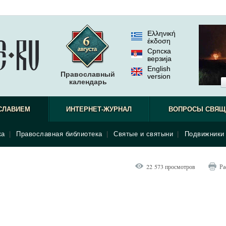
Ελληνική
έκδοση
Српска
верзиjа
English
Православный
version
календарь
СЛАВИЕМ
ИНТЕРНЕТ-ЖУРНАЛ
ВОПРОСЫ СВЯЩ
ка
|
Православная библиотека
|
Святые и святыни
|
Подвижники 
22 573 просмотров
Ра