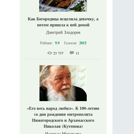
Как Богородица исцелила девочку, а
потом пришла к ней домой
Дмитрий Злодорев
Рейтинг:
9.9
Голосов:
2015
23 737
11
«Его весь народ любил». К 100-летию
со дня рождения митрополита
Нижегородского и Арзамасского
Николая (Кутепова)
Надежда Муравьева