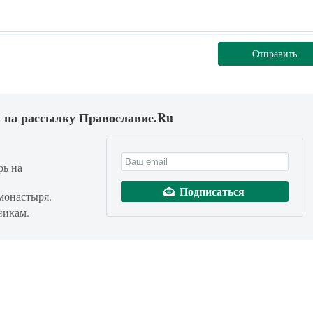
Отправить
 на рассылку Православие.Ru
рь на
монастыря.
никам.