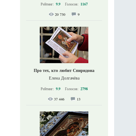
Рейтинг:
9.9
Голосов:
1167
20 730
9
Про тех, кто любит Спиридона
Елена Долгачёва
Рейтинг:
9.9
Голосов:
2798
37 446
13