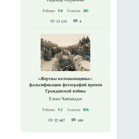
Рейтинг:
9.8
Голосов:
481
13 133
4
«Жертвы колчаковщины»:
фальсификация фотографий времен
Гражданской войны
Елена Чавчавадзе
Рейтинг:
9.1
Голосов:
856
32 467
169