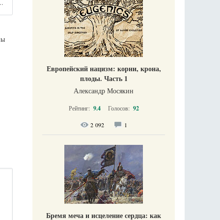
..
ны
Европейский нацизм: корни, крона,
плоды. Часть 1
Александр Мосякин
Рейтинг:
9.4
Голосов:
92
2 092
1
Бремя меча и исцеление сердца: как