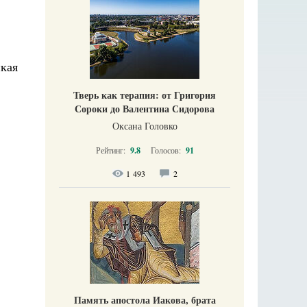
кая
Тверь как терапия: от Григория
Сороки до Валентина Сидорова
Оксана Головко
Рейтинг:
9.8
Голосов:
91
1 493
2
Память апостола Иакова, брата