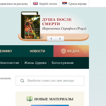
одписаться на рассылку
English version
Српска верзиjа
ЕННИКУ
НОВОСТИ
МЕДИА
благочестия
|
Жизнь Церкви
|
Богослужение
спечатать
НОВЫЕ МАТЕРИАЛЫ