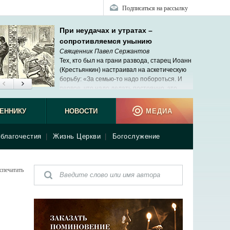
Подписаться на рассылку
При неудачах и утратах –
сопротивляемся унынию
Священник Павел Сержантов
Тех, кто был на грани развода, старец Иоанн
(Крестьянкин) настраивал на аскетическую
борьбу: «За семью-то надо побороться. И
первое, что надо делать постоянно, это
молиться о супруге».
потреб
ЕННИКУ
НОВОСТИ
МЕДИА
благочестия
|
Жизнь Церкви
|
Богослужение
спечатать