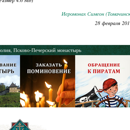
Размер
4.6 Mb
)
Иеромонах Симеон (Томачинск
28 февраля 201
олия,
Псково-Печерский монастырь