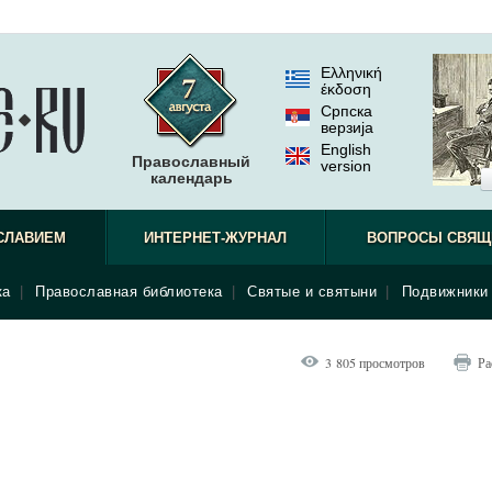
Ελληνική
έκδοση
Српска
верзиjа
English
Православный
version
календарь
СЛАВИЕМ
ИНТЕРНЕТ-ЖУРНАЛ
ВОПРОСЫ СВЯЩ
ка
|
Православная библиотека
|
Святые и святыни
|
Подвижники 
3 805 просмотров
Ра