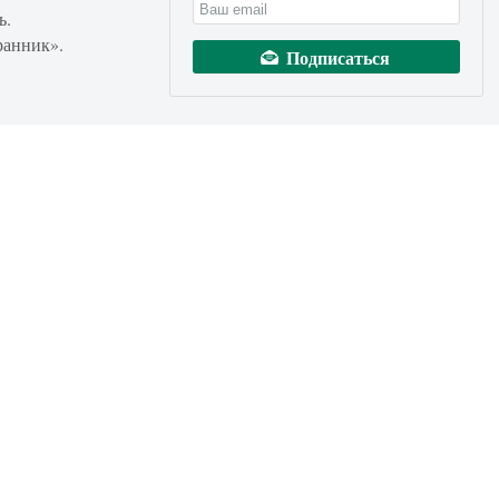
ь.
ранник».