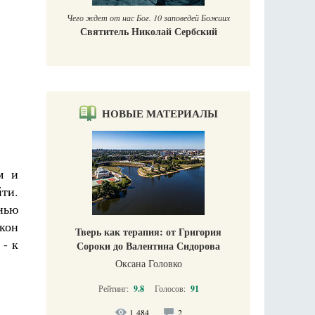
Печ
заповедей Божиих
 Сербский
НОВЫЕ МАТЕРИАЛЫ
м и
ти.
нью
кон
Тверь как терапия: от Григория
 - к
Сороки до Валентина Сидорова
Оксана Головко
Рейтинг:
9.8
Голосов:
91
1 484
2