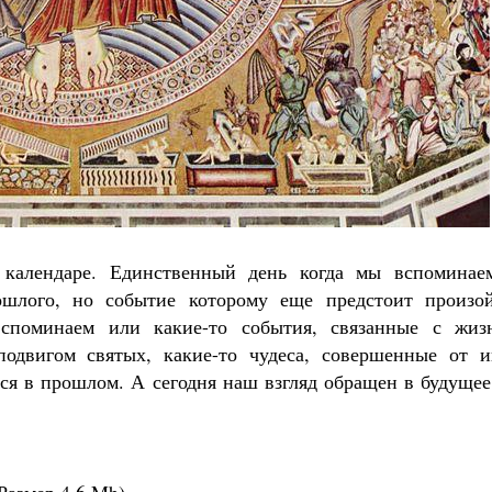
Роман Котов
Чего ждет от нас Бог. 10 
Святитель Николай
 календаре. Единственный день когда мы вспоминае
ошлого, но событие которому еще предстоит произой
споминаем или какие-то события, связанные с жиз
одвигом святых, какие-то чудеса, совершенные от и
ся в прошлом. А сегодня наш взгляд обращен в будущее