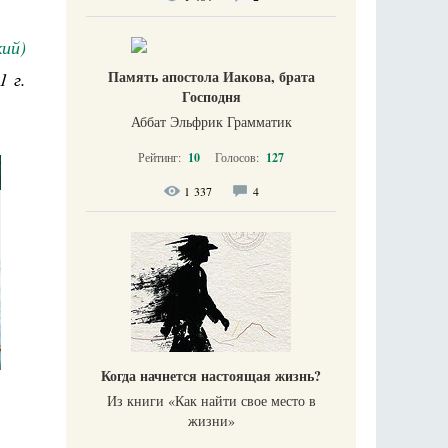
ий)
Память апостола Иакова, брата
1 г.
Господня
Аббат Эльфрик Грамматик
Рейтинг:
10
Голосов:
127
1 337
4
Когда начнется настоящая жизнь?
Из книги «Как найти свое место в
жизни​»