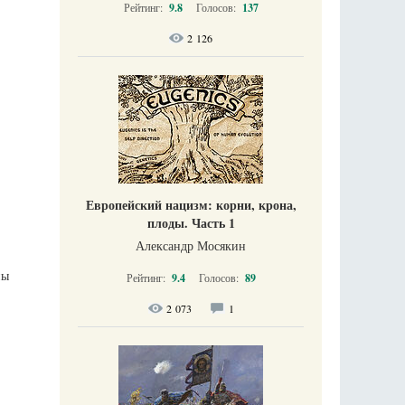
Рейтинг:
9.8
Голосов:
137
2 126
Европейский нацизм: корни, крона,
плоды. Часть 1
Александр Мосякин
ны
Рейтинг:
9.4
Голосов:
89
2 073
1