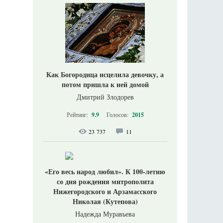
Как Богородица исцелила девочку, а
потом пришла к ней домой
Дмитрий Злодорев
Рейтинг:
9.9
Голосов:
2015
23 737
11
«Его весь народ любил». К 100-летию
со дня рождения митрополита
Нижегородского и Арзамасского
Николая (Кутепова)
Надежда Муравьева