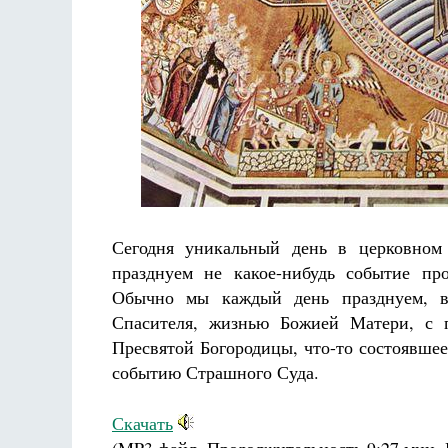
не будет
 де Грааф
Как найти своё место в жизни
Кирилл Мурышев
Сегодня уникальный день в церковном
празднуем не какое-нибудь событие пр
Обычно мы каждый день празднуем, в
Спасителя, жизнью Божией Матери, с п
Пресвятой Богородицы, что-то состоявшее
событию Страшного Суда.
Скачать