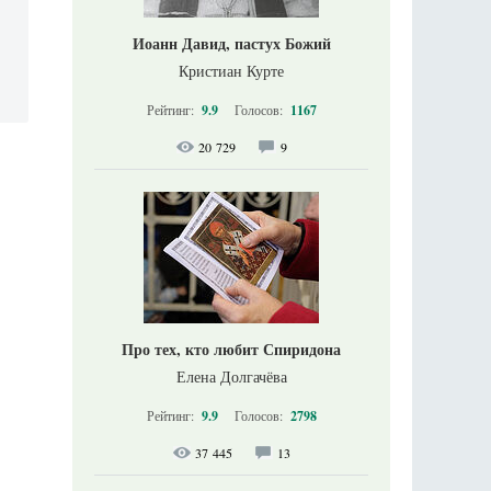
Иоанн Давид, пастух Божий
Кристиан Курте
Рейтинг:
9.9
Голосов:
1167
20 729
9
Про тех, кто любит Спиридона
Елена Долгачёва
Рейтинг:
9.9
Голосов:
2798
37 445
13