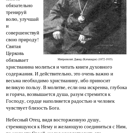
обязательно
тренируй
волю, улучшай
и
совершенствуй
свою природу!
Святая
Церковь
обязывает
Митрополит Давид (Качахидзе) (1872-1935)
христианина молиться и читать книги духовного
содержания. И действительно, это очень важно и
весьма необходимо христианину, ибо приносит
великую пользу. В молитве, если она искренна, глубока
и горяча, возвышается душа, разум стремится к
Господу, сердце наполняется радостью и человек
чувствует близость Бога.
Небесный Отец, видя восторженную душу,
стремящуюся к Нему и желающую соединиться с Ним,