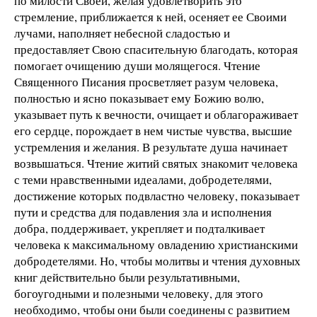
по милости Своей, желая удовлетворить это
стремление, приближается к ней, осеняет ее Своими
лучами, наполняет небесной сладостью и
предоставляет Свою спасительную благодать, которая
помогает очищению души молящегося. Чтение
Священного Писания просветляет разум человека,
полностью и ясно показывает ему Божию волю,
указывает путь к вечности, очищает и облагораживает
его сердце, порождает в нем чистые чувства, высшие
устремления и желания. В результате душа начинает
возвышаться. Чтение житий святых знакомит человека
с теми нравственными идеалами, добродетелями,
достижение которых подвластно человеку, показывает
пути и средства для подавления зла и исполнения
добра, поддерживает, укрепляет и подталкивает
человека к максимальному овладению христианскими
добродетелями. Но, чтобы молитвы и чтения духовных
книг действительно были результативными,
богоугодными и полезными человеку, для этого
необходимо, чтобы они были соединены с развитием