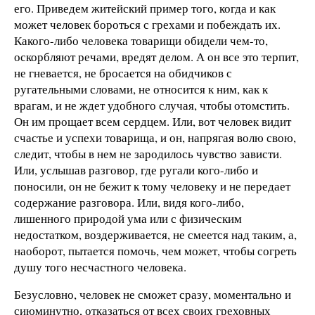
его. Приведем житейский пример того, когда и как
может человек бороться с грехами и побеждать их.
Какого-либо человека товарищи обидели чем-то,
оскорбляют речами, вредят делом. А он все это терпит,
не гневается, не бросается на обидчиков с
ругательными словами, не относится к ним, как к
врагам, и не ждет удобного случая, чтобы отомстить.
Он им прощает всем сердцем. Или, вот человек видит
счастье и успехи товарища, и он, напрягая волю свою,
следит, чтобы в нем не зародилось чувство зависти.
Или, услышав разговор, где ругали кого-либо и
поносили, он не бежит к тому человеку и не передает
содержание разговора. Или, видя кого-либо,
лишенного природой ума или с физическим
недостатком, воздерживается, не смеется над таким, а,
наоборот, пытается помочь, чем может, чтобы согреть
душу того несчастного человека.
Безусловно, человек не сможет сразу, моментально и
сиюминутно, отказаться от всех своих греховных