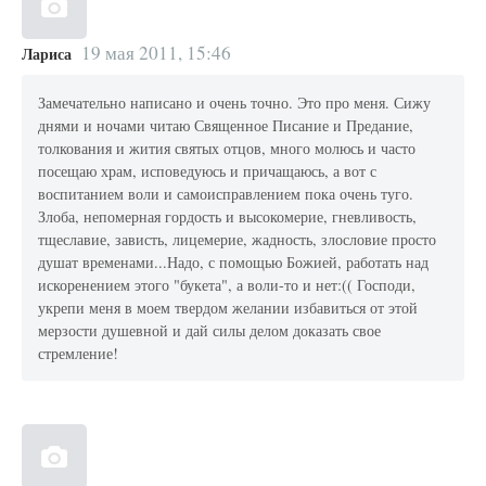
19 мая 2011, 15:46
Лариса
Замечательно написано и очень точно. Это про меня. Сижу
днями и ночами читаю Священное Писание и Предание,
толкования и жития святых отцов, много молюсь и часто
посещаю храм, исповедуюсь и причащаюсь, а вот с
воспитанием воли и самоисправлением пока очень туго.
Злоба, непомерная гордость и высокомерие, гневливость,
тщеславие, зависть, лицемерие, жадность, злословие просто
душат временами...Надо, с помощью Божией, работать над
искоренением этого "букета", а воли-то и нет:(( Господи,
укрепи меня в моем твердом желании избавиться от этой
мерзости душевной и дай силы делом доказать свое
стремление!