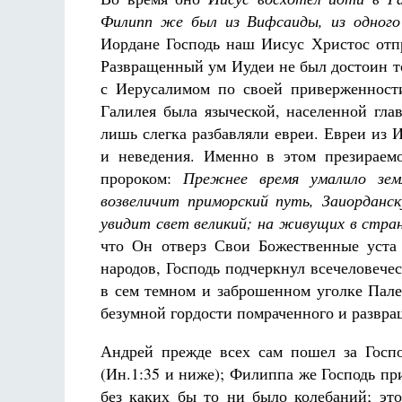
Филипп же был из Вифсаиды, из одного
Иордане Господь наш Иисус Христос отпр
Развращенный ум Иудеи не был достоин то
с Иерусалимом по своей приверженност
Галилея была языческой, населенной гл
лишь слегка разбавляли евреи. Евреи из
и неведения. Именно в этом презираем
пророком:
Прежнее время умалило зем
возвеличит приморский путь, Заиорданс
увидит свет великий; на живущих в стра
что Он отверз Свои Божественные уста
народов, Господь подчеркнул всечеловече
в сем темном и заброшенном уголке Пале
безумной гордости помраченного и развр
Андрей прежде всех сам пошел за Госп
(Ин.1:35 и ниже); Филиппа же Господь пр
без каких бы то ни было колебаний; это