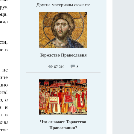
Другие материалы сюжета:
рук
рца.
гда
сти,
че в
Торжество Православия
87 210
8
 не
ице
шно
га!
и, и
н и
а в
 очи
Что означает Торжество
Православия?
стос