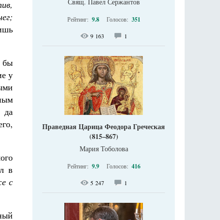
Свящ. Павел Сержантов
пив,
нег;
Рейтинг:
9.8
Голосов:
351
лишь
9 163
1
 бы
ие у
ыми
ным
 да
его,
Праведная Царица Феодора Греческая
(815–867)
Мария Тоболова
мого
Рейтинг:
9.9
Голосов:
416
л в
же с
5 247
1
нный