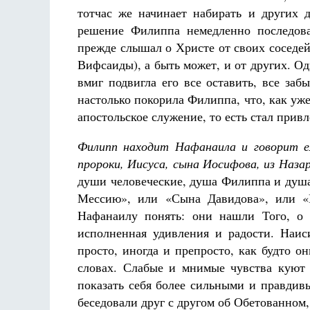
тотчас же начинает набирать и других 
решение Филиппа немедленно последова
прежде слышал о Христе от своих соседей
Вифсаиды), а быть может, и от других. Од
вмиг подвигла его все оставить, все за
настолько покорила Филиппа, что, как уже 
апостольское служение, то есть стал прив
Филипп находит Нафанаила и говорит е
пророки, Иисуса, сына Иосифова, из Наза
души человеческие, душа Филиппа и душ
Мессию», или «Сына Давидова», или «Ц
Нафанаилу понять: они нашли Того, о 
исполненная удивления и радости. Наи
просто, иногда и препросто, как будто о
словах. Слабые и мнимые чувства куют
показать себя более сильными и правдив
беседовали друг с другом об Обетованном