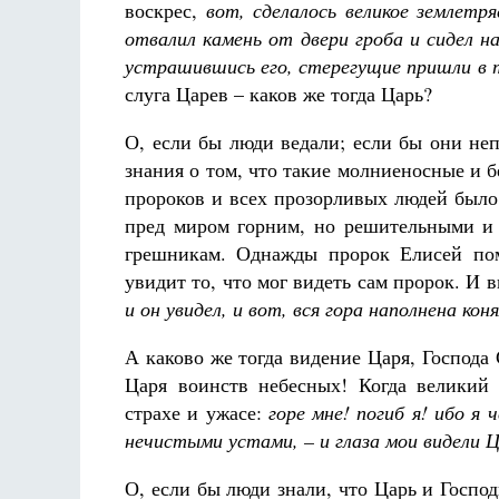
воскрес,
вот, сделалось великое землетря
отвалил камень от двери гроба и сидел на 
устрашившись его, стерегущие пришли в 
слуга Царев – каков же тогда Царь?
О, если бы люди ведали; если бы они не
знания о том, что такие молниеносные и б
пророков и всех прозорливых людей было
пред миром горним, но решительными и
грешникам. Однажды пророк Елисей пом
увидит то, что мог видеть сам пророк. И в
и он увидел, и вот, вся гора наполнена ко
А каково же тогда видение Царя, Господа
Царя воинств небесных! Когда великий 
страхе и ужасе:
горе мне! погиб я! ибо я
нечистыми устами, – и глаза мои видели 
О, если бы люди знали, что Царь и Госпо