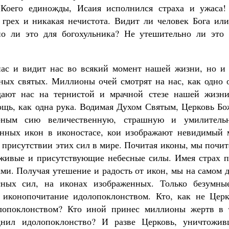
Коего единожды, Исаия исполнился страха и ужаса!
грех и никакая нечистота. Видит ли человек Бога или
но ли это для богохульника? Не утешительно ли это 
нас и видит нас во всякий момент нашей жизни, но и 
ных святых. Миллионы очей смотрят на нас, как одно о
ают нас на тернистой и мрачной стезе нашей жизни
щь, как одна рука. Водимая Духом Святым, Церковь Бо
ерным сию величественную, страшную и умилитель
енных икон в иконостасе, кои изображают невидимый 
 присутствии этих сил в мире. Почитая иконы, мы почи
и живые и присутствующие небесные силы. Имея страх п
ми. Получая утешение и радость от икон, мы на самом 
сных сил, на иконах изображенных. Только безумны
иконопочитание идолопоклонством. Кто, как не Церк
олопоклонством? Кто иной принес миллионы жертв в 
днил идолопоклонство? И разве Церковь, уничтожив