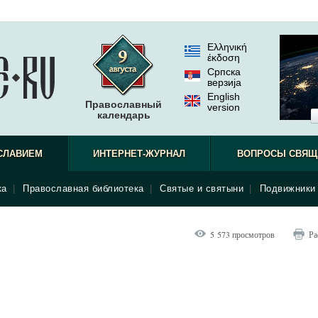
Ελληνική
έκδοση
Српска
верзиjа
English
Православный
version
календарь
СЛАВИЕМ
ИНТЕРНЕТ-ЖУРНАЛ
ВОПРОСЫ СВЯЩ
ка
|
Православная библиотека
|
Святые и святыни
|
Подвижники 
5 573 просмотров
Ра