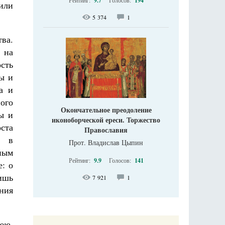
Рейтинг:
9.7
Голосов:
194
или
5 374
1
ва.
 на
сть
бы и
а и
ого
Окончательное преодоление
ы и
иконоборческой ереси. Торжество
ста
Православия
, в
Прот. Владислав Цыпин
ным
Рейтинг:
9.9
Голосов:
141
е: о
лишь
7 921
1
ния
ою.