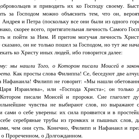
добровольцев и приводить их ко Господу своему. Быст
ть за Господом можно объяснить тем, что он, вероят
 Андрея и Петра (поскольку все они были из одного гор
нако, скорее всего, притягательная личность Самого Гос
быть и пойти за Ним. И притом могучая личность Христ
сказано, он не только пошел за Господом, но тут же нач
лекать ко Христу иных людей, ибо говорится далее:
му: мы нашли Того, о Котором писали Моисей в закон
рета.
Как просты слова Филиппа! Се, беседуют две алчу
а Нафанаила! Филипп не говорит: «Мы нашли обетованн
аря Израилева», или «Господа Христа»; он только д
Котором писали Моисей и пророки. Сие глаголет ду
сильнейшие чувства не выбирают слов, но выражают с
ни сами о себе уверены: их сила проявится и в просте
 себе серебряные трубы из громких и пышных слов, д
ыми, чем они суть. Конечно, Филипп и Нафанаил и пре
, о Прореченном, о Долгожданном.