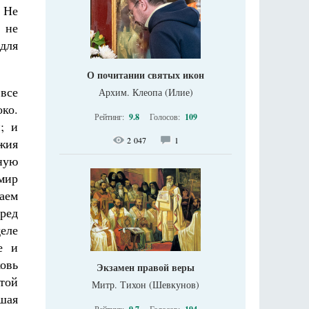
 Не
 не
для
О почитании святых икон
все
Архим. Клеопа (Илие)
ко.
Рейтинг:
9.8
Голосов:
109
; и
2 047
1
жия
ную
мир
таем
ред
деле
е и
овь
Экзамен правой веры
той
Митр. Тихон (Шевкунов)
шая