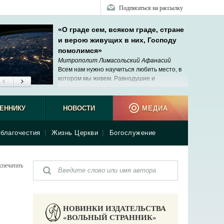
Подписаться на рассылку
«О граде сем, всяком граде, стране
и верою живущих в них, Господу
помолимся»
Митрополит Лимасольский Афанасий
Всем нам нужно научиться любить место, в
котором мы живем. Равнодушие и
неуважение к нему служит признаком
душевного беспорядка.
ЕННИКУ
НОВОСТИ
МЕДИА
благочестия
|
Жизнь Церкви
|
Богослужение
спечатать
НОВИНКИ ИЗДАТЕЛЬСТВА
«ВОЛЬНЫЙ СТРАННИК»