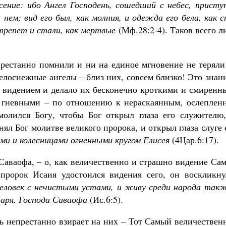
сение: ибо Ангел Господень, сошедший с небес, присту
нем; вид его был, как молния, и одежда его бела, как с
трепет и стали, как мертвые
(Мф.28:2-4). Таков всего 
престанно помнили и ни на единое мгновение не теряли
елоснежные ангелы – близ них, совсем близко! Это знан
 видением и делало их бесконечно кроткими и смиренн
 гневными – по отношению к нераскаянным, ослеплен
олился Богу, чтобы Бог открыл глаза его служителю,
нял Бог молитве великого пророка, и открыл глаза слуге 
нями и колесницами огненными кругом Елисея
(4Цар.6:17).
 Саваофа, – о, как величественно и страшно видение Са
пророк Исаия удостоился видения сего, он воскликну
 человек с нечистыми устами, и живу среди народа так
Царя, Господа Саваофа
(Ис.6:5).
дь непрестанно взирает на них – Тот Самый величестве