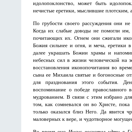
идолопоклонство, может быть идолопо
нечистые еретики, мыслившие плотским, 
По грубости своего рассуждения они не
Когда их слабые доводы не помогли им,
почитающих их. Огнем они сжигали икон
Божия сильнее и огня, и меча, еретики 
далее украшать Божии храмы и напоми
небесных сил в жизни человеческой на з
восстановления иконопочитания во врем
сына ее Михаила святые и богоносные от
для празднования этого события. Де
воспоминание о победе православного 
мудрованием. В связи с этим избрано для
том, как сомневался он во Христе, пока
только оказался близ Него. Да явится ч
маловерных к вере, и чудотворное могущес
Во время оно
Иисус восхотел идти в Г