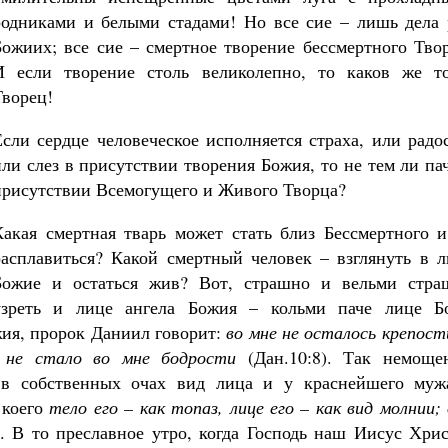
родниками и белыми стадами! Но все сие – лишь дела 
Божиих; все сие – смертное творение бессмертного Тво
И если творение столь великолепно, то каков же то
Творец!
Если сердце человеческое исполняется страха, или радо
или слез в присутствии творения Божия, то не тем ли па
присутствии Всемогущего и Живого Творца?
Какая смертная тварь может стать близ Бессмертного и
расплавиться? Какой смертный человек – взглянуть в л
Божие и остаться жив? Вот, страшно и вельми стра
узреть и лице ангела Божия – кольми паче лице Бо
ия, пророк Даниил говорит:
во мне не осталось крепост
, не стало во мне бодрости
(Дан.10:8). Так немоще
 в собственных очах вид лица и у краснейшего муж
 коего
тело его – как топаз, лице его – как вид молнии;
. В то преславное утро, когда Господь наш Иисус Хри