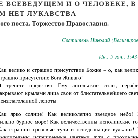
Е ВСЕВЕДУЩЕМ И О ЧЕЛОВЕКЕ, В
М НЕТ ЛУКАВСТВА
ого поста. Торжество Православия.
Святитель Николай (Велимиров
Ин., 5 зач., 1:43
Как велико и страшно присутствие Божие – о, как вели
Великомученик Георгий Победоносец. Н
страшно присутствие Бога Живаго!
святого
В трепете предстоят Ему ангельские силы; сераф
Роман Котов
Как найти своё место в жизни
закрывают крылами лица свои от блистательнейшего све
Кирилл Мурышев
неизглаголанной лепоты.
Как ярко солнце! Как великолепно звездное небо! 
сильно бурное море! Как величественны исполинские го
Как страшны грозовые тучи и огнедышащие вулканы! 
умилительны испещренные цветами луга с прохладн