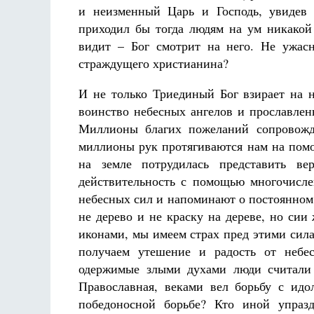
и неизменный Царь и Господь, увидев 
приходил бы тогда людям на ум никакой 
видит – Бог смотрит на него. Не ужас
страждущего христианина?
И не только Триединый Бог взирает на 
воинство небесных ангелов и прославлен
Миллионы благих пожеланий сопровожд
миллионы рук протягиваются нам на помо
на земле потрудилась представить в
действительность с помощью многочисл
небесных сил и напоминают о постоянном
не дерево и не краску на дереве, но си
иконами, мы имеем страх пред этими сила
получаем утешение и радость от небе
одержимые злыми духами люди считали 
Православная, веками вел борьбу с ид
победоносной борьбе? Кто иной упраз