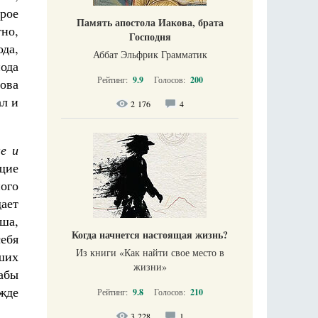
рое
Память апостола Иакова, брата
но,
Господня
ода,
Аббат Эльфрик Грамматик
пода
Рейтинг:
9.9
Голосов:
200
ова
ал и
2 176
4
е и
щие
ого
ает
ша,
Когда начнется настоящая жизнь?
ебя
Из книги «Как найти свое место в
йших
жизни​»
абы
жде
Рейтинг:
9.8
Голосов:
210
3 228
1