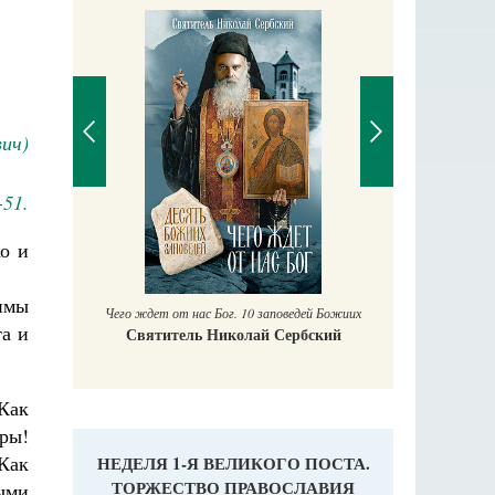
ич)
-51.
П
ко и
Е
аучись у
имы
Чего ждет от нас Бог. 10 заповедей Божиих
та и
Святитель Николай Сербский
Как
ры!
Как
НЕДЕЛЯ 1-Я ВЕЛИКОГО ПОСТА.
ТОРЖЕСТВО ПРАВОСЛАВИЯ
ыми