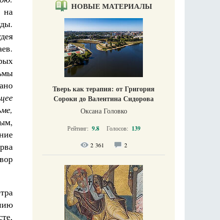
НОВЫЕ МАТЕРИАЛЫ
 на
ды.
удея
ев.
рых
тьмы
ано
Тверь как терапия: от Григория
щее
Сороки до Валентина Сидорова
ме,
Оксана Головко
мым,
Рейтинг:
9.8
Голосов:
139
ние
ерва
2 361
2
вор
тра
нию
те,