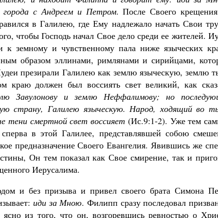
 города с Андреем и Петром
. После Своего крещения
авился в Галилею, где Ему надлежало начать Свои тру
го, чтобы Господь начал Свое дело среди ее жителей. И
и к земному и чувственному пала ниже языческих кра
авным образом эллинами, римлянами и сирийцами, кото
 Иудеи презирали Галилею как землю языческую, землю 
ом краю должен был воссиять свет великий, как сказ
лю Завулонову и землю Неффалимову; но последую
кую страну, Галилею языческую. Народ, ходящий во ть
не тени смертной свет воссияет
(Ис.9:1-2). Уже тем са
 сперва в этой Галилее, представлявшей собою смеше
ское предназначение Своего Евангелия. Явившись же сп
стины, Он тем показал как Свое смирение, так и приго
ащенного Иерусалима.
одом и без призыва и привел своего брата Симона Пе
изывает:
иди за Мною
. Филипп сразу последовал призва
 ясно из того, что он, возгоревшись ревностью о Хрис