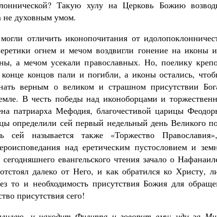
клоннической? Такую хулу на Церковь Божию возвод
а не духовным умом.
 могли отличить иконопочитания от идолопоклонничест
 еретики огнем и мечом воздвигли гонение на иконы и
ы, а мечом усекали православных. Но, поелику крепо
в конце концов пали и погибли, а иконы остались, что
нать верным о великом и страшном присутствии Бог
емле. В честь победы над иконоборцами и торжественн
ена патриарха Мефодия, благочестивой царицы Феодор
цы определили сей первый недельный день Великого по
нь сей называется также «Торжество Православия»
вероисповедания над еретическим пустословием и зем
 сегодняшнего евангельского чтения зачало о Нафанаил
 отстоял далеко от Него, и как обратился ко Христу, 
рез то и необходимость присутствия Божия для обраще
тво присутствия сего!
алилею, и находит Филиппа и говорит ему: иди за Мн