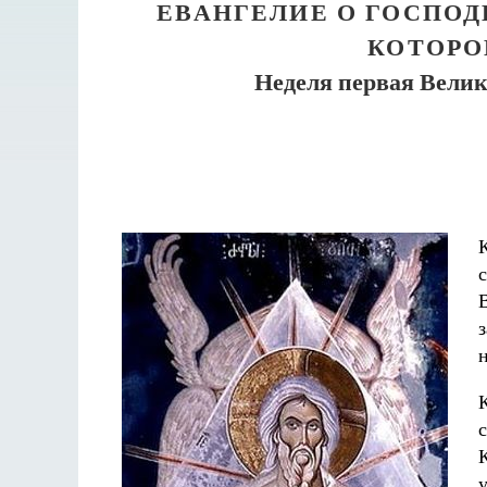
ЕВАНГЕЛИЕ О ГОСПОД
КОТОРО
Неделя первая Велик
Разлуки не будет
Фредерика де Грааф