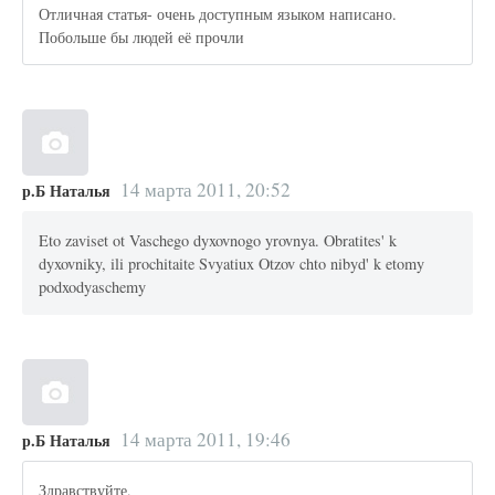
Отличная статья- очень доступным языком написано.
Побольше бы людей её прочли
14 марта 2011, 20:52
р.Б Наталья
Eto zaviset ot Vaschego dyxovnogo yrovnya. Obratites' k
dyxovniky, ili prochitaite Svyatiux Otzov chto nibyd' k etomy
podxodyaschemy
14 марта 2011, 19:46
р.Б Наталья
Здравствуйте,