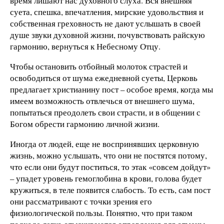
время лишают нас духовного слуха. Вся внешняя
суета, спешка,
впечатления, мирские удовольствия и
собственная греховность не дают услышать в своей
душе звуки духовной жизни, почувствовать райскую
гармонию, вернуться к Небесному Отцу.
Чтобы остановить отбойный молоток страстей и
освободиться от шума ежедневной суеты, Церковь
предлагает христианину пост – особое время, когда мы
имеем возможность отвлечься от внешнего шума,
попытаться преодолеть свои страсти, и в общении с
Богом обрести гармонию личной жизни.
Иногда от людей, еще не воспринявших церковную
жизнь, можно услышать, что они не постятся потому,
что если они будут поститься, то этак «совсем дойдут»
– упадет уровень гемоглобина в крови, голова будет
кружиться, в теле появится слабость. То есть, сам пост
они рассматривают с точки зрения его
физиологической пользы. Понятно, что при таком