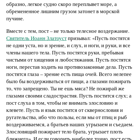
образно, легкое судно скоро переплывет море, а
обремененное лишним грузом затонет в морской
пучине.
Вместе с тем, пост – не только телесное воздержание.
Святитель Иоанн Златоуст
призывал: «Пусть постятся
не одни уста, но и зрение, и слух, и ноги, и руки, и все
члены нашего тела. Пусть постятся руки, пребывая
чистыми от хищения и любостяжания. Пусть постятся
ноги, перестав ходить на противозаконные дела. Пусть
постятся глаза – зрение есть пища очей. Всего нелепее
было бы воздерживаться от пищи, а глазами пожирать
то, что запрещено. Ты не ешь мяса? Не пожирай же
глазами своими сладострастия. Пусть постится слух; а
пост слуха в том, чтобы не внимать злословию и
клевете. Пусть и язык постится от сквернословия и
ругательства, ибо что пользы, если мы от птиц и рыб
воздерживаемся, а братьев наших угрызаем и съедаем.
Злословящий пожирает тело брата, угрызает плоть
ближнего». И если говорить наиболее точно, пост есть