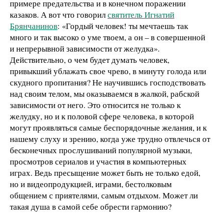
примере предательства и в конечном поражении
казаков. А вот что говорил
святитель Игнатий
Брянчанинов
: «Гордый человек! ты мечтаешь так
много и так высоко о уме твоем, а он – в совершенной
и непрерывной зависимости от желудка».
Действительно, о чем будет думать человек,
привыкший ублажать свое чрево, в минуту голода или
скудного пропитания? Не научившись господствовать
над своим телом, мы оказываемся в жалкой, рабской
зависимости от него. Это относится не только к
желудку, но и к половой сфере человека, в которой
могут проявляться самые беспорядочные желания, и к
нашему слуху и зрению, когда уже трудно отвлечься от
бесконечных прослушиваний популярной музыки,
просмотров сериалов и участия в компьютерных
играх. Ведь пресыщение может быть не только едой,
но и видеопродукцией, играми, бестолковым
общением с приятелями, самым отдыхом. Может ли
такая душа в самой себе обрести гармонию?