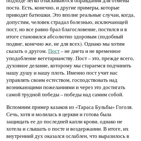
подходе легко отыскиваются оправдания для отмены
поста. Есть, конечно, и другие примеры, которые
приводят батюшки. Это вполне реальные случаи, когда,
допустим, человек страдал болезнью, исключающей
пост, но все равно брал благословение, постился и в
итоге становился абсолютно здоровым (подобный
подвиг, конечно же, не для всех). Однако мы хотим
сказать о другом.
Пост
– не диета и не временное
уподобление вегетарианству. Пост – это, прежде всего,
духовное делание, которому мы стараемся подчинить
нашу душу и нашу плоть. Именно пост учит нас
управлять своим естеством, господствовать над
возникающими пожеланиями и через это достигать
самой трудной победы – победы над самим собой.
Вспомним пример казаков из «Тараса Бульбы» Гоголя.
Сечь, хотя и молилась в церкви и готова была
защищать ее до последней капли крови, однако не
хотела и слышать о посте и воздержании. В итоге, их
внутренний дух оказался ослаблен, что выразилось в