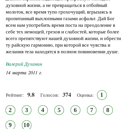
духовной жизни, а не превращаться в отбойный
молоток, все время тупо грохочущий, вгрызаясь в
пропитанный выхлопными газами асфальт. Дай Бог
всем нам употребить время поста на преодоление в
себе тех немощей, грехов и слабостей, которые более
всего препятствуют нашей духовной жизни, и обрести
ту райскую гармонию, при которой все чувства и
желания тела находятся в полном повиновении душе.
Валерий Духанин
14 марта 2011 г.
9.8
374
1
Рейтинг:
Голосов:
Оценка:
2
3
4
5
6
7
8
9
10