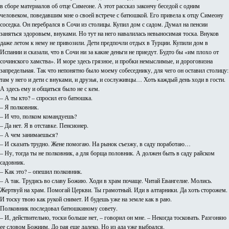
в сборе материалов об отце Симеоне. А этот рассказ закончу беседой с одним
человеком, поведавшим мне о своей встрече с батюшкой. Его привела к отцу Симеону
соседка. Он перебрался в Сочи из столицы. Купил дом с садом. Думал на пенсии
заняться здоровьем, внуками. Но тут на него навалилась невыносимая тоска. Внуков
даже летом к нему не привозили. Дети предпочли отдых в Турции. Купили дом в
Испании и сказали, что в Сочи ни за какие деньги не приедут. Будто бы «им плохо от
сочинского хамства». И море здесь грязное, и пробки немыслимые, и дороговизна
запредельная. Так что непонятно было моему собеседнику, для чего он оставил столицу:
там у него и дети с внуками, и друзья, и сослуживцы… Хоть каждый день ходи в гости.
А здесь ему и общаться было не с кем.
– А ты кто? – спросил его батюшка.
– Я полковник.
– И что, полком командуешь?
– Да нет. Я в отставке. Пенсионер.
– А чем занимаешься?
– И сказать трудно. Жене помогаю. На рынок съезжу, в саду поработаю…
– Ну, тогда ты не полковник, а для борща половник. А должен быть в саду райском
садовник.
– Как это? – опешил полковник.
– А так. Трудись во славу Божию. Ходи в храм почаще. Читай Евангелие. Молись.
Жертвуй на храм. Помогай Церкви. Ты грамотный. Иди в алтарники. Да хоть сторожем.
И тоску твою как рукой снимет. И будешь уже на земле как в раю.
Полковник последовал батюшкиному совету.
– И, действительно, тоски больше нет, – говорил он мне. – Некогда тосковать. Разгоняю
ее словом Божиим. До рая еще далеко. Но из ада уже выбрался.