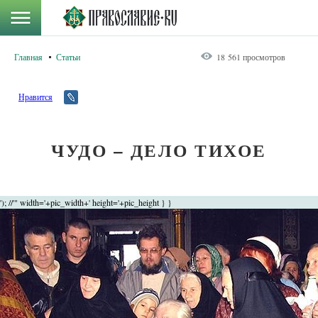
Главная
Статьи
18 561 просмотров
Нравится
ЧУДО – ДЕЛО ТИХОЕ
'); //'" width='+pic_width+' height='+pic_height } }