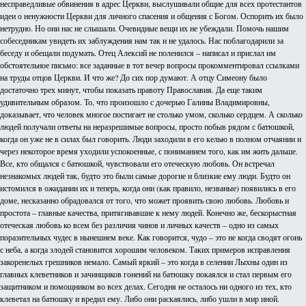
несправедливые обвинения в адрес Церкви, выслушивали общие для всех протестантов
идеи о ненужности Церкви для личного спасения и общения с Богом. Оспорить их было
нетрудно. Но они нас не слышали. Очевидные вещи их не убеждали. Помочь нашим
собеседникам увидеть их заблуждения нам так и не удалось. Нас поблагодарили за
беседу и обещали подумать. Отец Алексий не поленился – написал и прислал им
обстоятельное письмо: все заданные в тот вечер вопросы прокомментировал ссылками
на труды отцов Церкви. И что же? До сих пор думают. А отцу Симеону было
достаточно трех минут, чтобы показать правоту Православия. Да еще таким
удивительным образом. То, что произошло с дочерью Галины Владимировны,
доказывает, что человек многое постигает не столько умом, сколько сердцем. А сколько
людей получали ответы на неразрешимые вопросы, просто побыв рядом с батюшкой,
когда он уже не в силах был говорить. Люди заходили в его келью в полном отчаянии и
через некоторое время уходили успокоенные, с пониманием того, как им жить дальше.
Все, кто общался с батюшкой, чувствовали его отеческую любовь. Он встречал
незнакомых людей так, будто это были самые дорогие и близкие ему люди. Будто он
истомился в ожидании их и теперь, когда они (как правило, незваные) появились в его
доме, несказанно обрадовался от того, что может проявить свою любовь. Любовь и
простота – главные качества, притягивавшие к нему людей. Конечно же, бескорыстная
отеческая любовь ко всем без различия чинов и личных качеств – одно из самых
поразительных чудес в нынешнем веке. Как говорится, чудо – это не когда сводят огонь
с неба, а когда злодей становится хорошим человеком. Таких примеров исправления
закоренелых грешников немало. Самый яркий – это когда в селении Лыхны один из
главных клеветников и зачинщиков гонений на батюшку покаялся и стал первым его
защитником и помощником во всех делах. Сегодня не осталось ни одного из тех, кто
клеветал на батюшку и вредил ему. Либо они раскаялись, либо ушли в мир иной.