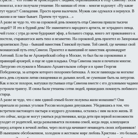
помогал, и все получали утешение. Но напиши об этом – многие вздохнут: «Ну какие
тут чудеса?! Совпадения. Просто врачи вылечили. Мужик сам одумался и вернулся. В
жизни и не такое бывает. Причем тут чудеса…»
А разве не чудо то, что на сороковой день помянуть отца Симеона пришли тысячи
людей?! И это в будний день! Не знаменитого народного артиста, не эстрадного певца,
чей голос с утра до ночи будоражит эфир, а больного старца, много лет прикованного к
постели, старавшегося жить тихо и незаметно. На сороковой день прилетел из Запорожья
архиепископ Лука – бывший наместник Глинской пустыни. Той самой, где начинал свой
монашеский путь отец Симеон. Прилетел и нынешний ее наместник архимандрит
Антоний. Если бы не Архиерейский собор в Москве, то был бы на сороковинах и
правящий архиерей, и еще не один владыка. Отца Симеона знали и почитали многие.
Литургию отслужили в Михаило-Архангельском соборе и в храме Георгия
Победоносца, за алтарем которого похоронен батюшка. А после панихиды на могилке
весь день служили литии священники из дальних весей, не сумевшие быть на литургии.
Как и после похорон, матушки пустыньки отца Симеона вместе с его духовными чадами
устроили трапезу. И снова были утешены сотни людей, пришедших помянуть любимого
старца.
А разве не чудо, что с ним единой семьей более полувека жили монахини?! Они
приехали из разных уголков России молодыми девушками. Убедившись в том, что
встретили настоящего пастыря и мудрого духовника, остались с ним на всю жизнь. И
это сейчас, когда не могут ужиться родственники, когда дети при первой возможности
уходят от родителей, когда разваливается половина семей, когда люди, клянущиеся
перед алтарем в вечной любви, через полгода начинают ненавидеть своих избранников!
В нынешнем обезбоженном, холодном и жестоком мире любовь Христова – это больше,