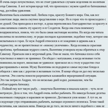
Я очень скоро почувствовал, что не стоит удивляться случаям исцеления по молитвам
отца Симеона. А вот истории вроде той, что произошла с мужем одной из батюшкиных
чад, достойны удивления.
Валентина была альпинисткой. Любила горы, красоту Божиего мира. Она, как все
советские люди, имела смутное представление о вере. Но в горах что-то происходило с
ее душой. Она приходила в восторг, и душа переполнялась благодарностью за красоту и
сама начинала славить эту красоту и ее Создателя. Когда она стала понемногу
воцерковляться, поняла, что это была самая настоящая молитва. Но когда она читала
молитвы по молитвослову, ее редко посещало вдохновение, подобное тому, которое она
испытывала в горах. Ее муж Андрей относился к ее хождению в церковь как к
чудачеству, но не препятствовал ее «новому увлечению». Когда возникла серьезная
проблема, требовавшая мудрого совета, Валентина уговорила мужа обратиться к отцу
Симеону. Приехали они в неурочный день. Они не знали, что батюшка плохо себя
чувствовал и никого не принимал. Он обедал с матушками, и когда незваные гости
появились на пороге, нисколько не удивился: пригласил их к столу и радостно стал
расспрашивать о жизни. Мужу Валентины он пододвигал самые вкусные блюда и
общался с ним как с дорогим и желанным гостем. В конце обеда он дал ему несколько
советов. Эти советы помогли разрешиться казавшейся неразрешимой ситуации.
Это так потрясло Андрея, что он несколько дней ходил, размышляя, чем бы
отблагодарить батюшку.
– Поймай ему вот такую рыбу, – пошутила Валентина и показала какую – чуть ли не
метровую. Дело в том, что Андрей очень любил рыбачить. Но никогда больше десятка
маленьких ставридок и карасиков не приносил. Доставался улов кошке. А тут он, на
следующее утро отправившись рыбачить, вытащил огромного пеленгаса. Точно такой
величины, как заказала жена. Никогда ни до того, ни после ничего подобного с ним не