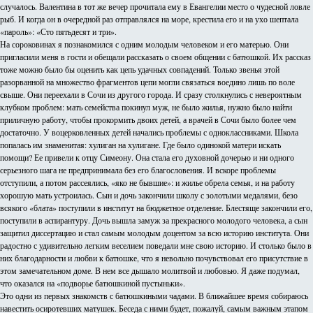
случалось. Валентина в тот же вечер прочитала ему в Евангелии место о чудесной ловле
рыб. И когда он в очередной раз отправлялся на море, крестила его и на ухо шептала
«пароль»: «Сто пятьдесят и три».
На сороковинах я познакомился с одним молодым человеком и его матерью. Они
пригласили меня в гости и обещали рассказать о своем общении с батюшкой. Их рассказ
тоже можно было бы оценить как цепь удачных совпадений. Только звенья этой
разорванной на множество фрагментов цепи могли связаться воедино лишь по воле
свыше. Они переехали в Сочи из другого города. И сразу столкнулись с невероятным
клубком проблем: мать семейства покинул муж, не было жилья, нужно было найти
приличную работу, чтобы прокормить двоих детей, а врачей в Сочи было более чем
достаточно. У воцерковленных детей начались проблемы с одноклассниками. Школа
попалась им знаменитая: хулиган на хулигане. Где было одинокой матери искать
помощи? Ее привели к отцу Симеону. Она стала его духовной дочерью и ни одного
серьезного шага не предпринимала без его благословения. И вскоре проблемы
отступили, а потом рассеялись, «яко не бывшие»: и жилье обрела семья, и на работу
хорошую мать устроилась. Сын и дочь закончили школу с золотыми медалями, безо
всякого «блата» поступили в институт на бюджетное отделение. Блестяще закончили его,
поступили в аспирантуру. Дочь вышла замуж за прекрасного молодого человека, а сын
защитил диссертацию и стал самым молодым доцентом за всю историю института. Они
радостно с удивительно легким веселием поведали мне свою историю. И столько было в
них благодарности и любви к батюшке, что я невольно почувствовал его присутствие в
этом замечательном доме. В нем все дышало молитвой и любовью. Я даже подумал,
что оказался на «подворье батюшкиной пустыньки».
Это одни из первых знакомств с батюшкиными чадами. В ближайшее время собираюсь
навестить осиротевших матушек. Беседа с ними будет, пожалуй, самым важным этапом