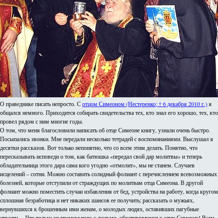
О праведнике писать непросто. С
отцом Симеоном (Нестеренко; † 6 декабря 2010 г.)
я
общался немного. Приходится собирать свидетельства тех, кто знал его хорошо, тех, кто
провел рядом с ним многие годы.
О том, что меня благословили написать об отце Симеоне книгу, узнали очень быстро.
Посыпались звонки. Мне передали несколько тетрадей с воспоминаниями. Выслушал я
десятки рассказов. Вот только непонятно, что со всем этим делать. Понятно, что
пересказывать исповеди о том, как батюшка «передал свой дар молитвы» и теперь
обладательница этого дара сама кого угодно «отмолит», мы не станем. Случаев
исцелений – сотни. Можно составить солидный фолиант с перечислением всевозможных
болезней, которые отступили от страждущих по молитвам отца Симеона. В другой
фолиант можно поместить случаи избавления от бед, устройства на работу, когда кругом
сплошная безработица и нет никаких шансов ее получить; рассказать о мужьях,
вернувшихся к брошенным ими женам, о молодых людях, оставивших пагубные
страсти… Что только не происходило с людьми, обратившимися к отцу Симеону! Всем