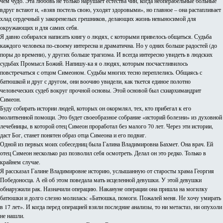
чем чудо. Эта любовь не только нарушает естества чин, когда неоперабельные больные
вдруг встают и, «взяв постель свою, уходят здоровыми», но главное – она растапливает
хлад сердечный у закоренелых грешников, делающих жизнь невыносимой для
окружающих и для самих себя.
Я давно собирался написать книгу о людях, с которыми привелось общаться. Судьба
каждого человека по-своему интересна и драматична. Но у одних больше радостей (до
поры до времени), у других больше трагизма. И всегда интересно увидеть в людских
судьбах Промысл Божий. Напишу-ка я о людях, которым посчастливилось
повстречаться с отцом Симеоном. Судьбы многих тесно переплелись. Общаясь с
батюшкой и друг с другом, они воочию увидели, как ткется единое полотно
человеческих судеб вокруг прочной основы. Этой основой был схиархимандрит
Симеон.
Буду собирать истории людей, которых он окормлял, тех, кто прибегал к его
молитвенной помощи. Это будет своеобразное собрание «историй болезни» из духовной
лечебницы, в которой отец Симеон проработал без малого 70 лет. Через эти истории,
даст Бог, станет понятен образ отца Симеона и его подвиг.
Одной из первых моих собеседниц была Галина Владимировна Бахмет. Она врач. Ей
отец Симеон несколько раз позволил себя осмотреть. Делал он это редко. Только в
крайнем случае.
Я рассказал Галине Владимировне историю, услышанную от старосты храма Георгия
Победоносца. А ей об этом поведала мать исцеленной девушки. У этой девушки
обнаружили рак. Назначили операцию. Накануне операции она пришла на могилку
батюшки и долго слезно молилась: «Батюшка, помоги. Пожалей меня. Не хочу умирать
в 17 лет». И когда перед операцией взяли последние анализы, то ни метастаз, ни опухоли
не нашли.