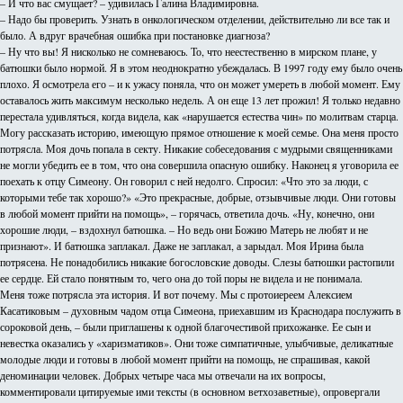
– И что вас смущает? – удивилась Галина Владимировна.
– Надо бы проверить. Узнать в онкологическом отделении, действительно ли все так и
было. А вдруг врачебная ошибка при постановке диагноза?
– Ну что вы! Я нисколько не сомневаюсь. То, что неестественно в мирском плане, у
батюшки было нормой. Я в этом неоднократно убеждалась. В 1997 году ему было очень
плохо. Я осмотрела его – и к ужасу поняла, что он может умереть в любой момент. Ему
оставалось жить максимум несколько недель. А он еще 13 лет прожил! Я только недавно
перестала удивляться, когда видела, как «нарушается естества чин» по молитвам старца.
Могу рассказать историю, имеющую прямое отношение к моей семье. Она меня просто
потрясла. Моя дочь попала в секту. Никакие собеседования с мудрыми священниками
не могли убедить ее в том, что она совершила опасную ошибку. Наконец я уговорила ее
поехать к отцу Симеону. Он говорил с ней недолго. Спросил: «Что это за люди, с
которыми тебе так хорошо?» «Это прекрасные, добрые, отзывчивые люди. Они готовы
в любой момент прийти на помощь», – горячась, ответила дочь. «Ну, конечно, они
хорошие люди, – вздохнул батюшка. – Но ведь они Божию Матерь не любят и не
признают». И батюшка заплакал. Даже не заплакал, а зарыдал. Моя Ирина была
потрясена. Не понадобились никакие богословские доводы. Слезы батюшки растопили
ее сердце. Ей стало понятным то, чего она до той поры не видела и не понимала.
Меня тоже потрясла эта история. И вот почему. Мы с протоиереем Алексием
Касатиковым – духовным чадом отца Симеона, приехавшим из Краснодара послужить в
сороковой день, – были приглашены к одной благочестивой прихожанке. Ее сын и
невестка оказались у «харизматиков». Они тоже симпатичные, улыбчивые, деликатные
молодые люди и готовы в любой момент прийти на помощь, не спрашивая, какой
деноминации человек. Добрых четыре часа мы отвечали на их вопросы,
комментировали цитируемые ими тексты (в основном ветхозаветные), опровергали