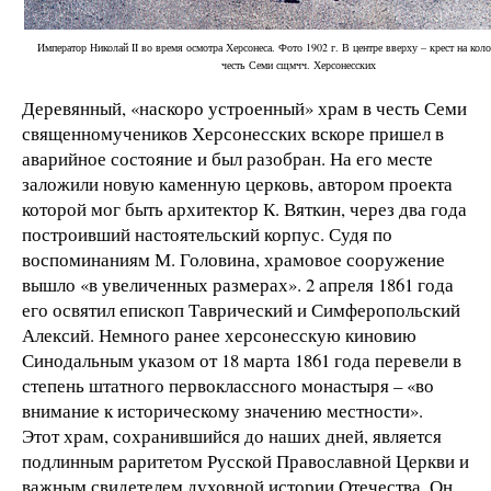
Император Николай II во время осмотра Херсонеса. Фото 1902 г. В центре вверху – крест на кол
честь Семи сщмчч. Херсонесских
Деревянный, «наскоро устроенный» храм в честь Семи
священномучеников Херсонесских вскоре пришел в
аварийное состояние и был разобран. На его месте
заложили новую каменную церковь, автором проекта
которой мог быть архитектор К. Вяткин, через два года
построивший настоятельский корпус. Судя по
воспоминаниям М. Головина, храмовое сооружение
вышло «в увеличенных размерах». 2 апреля 1861 года
его освятил епископ Таврический и Симферопольский
Алексий. Немного ранее херсонесскую киновию
Синодальным указом от 18 марта 1861 года перевели в
степень штатного первоклассного монастыря – «во
внимание к историческому значению местности».
Этот храм, сохранившийся до наших дней, является
подлинным раритетом Русской Православной Церкви и
важным свидетелем духовной истории Отечества. Он