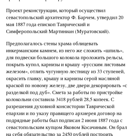
Проект реконструкции, который осуществил
севастопольский архитектор Ф. Барчем, утвердил 20
мая 1887 года епископ Таврический и
Симферопольский Мартиниан (Муратовский).
Предполагалось стены храма облицевать
инкерманским камнем, из него же сложить «шпиль»,
для подвески большого колокола проложить рельсы,
покрыть купол, карнизы и крышу «русским листовым
железом», отлить чугунную лестницу из 33 ступеней,
окрасить главку, крышу и карнизы серой масляной
краской по новому железу, две двери декорировать «с
разделкой под дуб». Смета за работы по пристройке
колокольни составила 3418 рублей 28,5 копеек. С
разрешения духовной консистории Таврической
епархии и по указу правящего архиерея договор на
подрядные работы был подписан 2 июня 1887 года с
севастопольским купцом Яковом Косачиным. Он брал
на себя обязательство за 2450 рублей построить