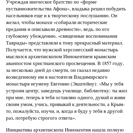
Учреждая иноческое братство по «форме
пустынножительства Афона», владыка решил побудить
насельников еще и к творческому послушанию. Он
желал, чтобы монахи «собирали исторические
предания и описывали древности», ведь, по его
глубокому убеждению, «священные воспоминания
Тавриды» представляли к тому прекрасный материал.
Получается, что мужской херсонесский монастырь
мыслился архиепископом Иннокентием крымским
аванпостом христианского просвещения. В 1857 году,
за несколько дней до смерти, он сказал недавно
возведенному им в настоятеля Владимирского
монастыря игумену Евгению (Экштейну): «Мы у тебя
устроим центр; заведешь училище, библиотеку; ты жил
при мне, теперь я тебя оставляю одного, думай и живи
своим умом, учись, привыкай к деятельности, а Крым-
то, пожалуйста, изучи, и, когда я буду у тебя в другой
раз, потребую строгого ответа».
Инициатива архиепископа Иннокентия нашла полную