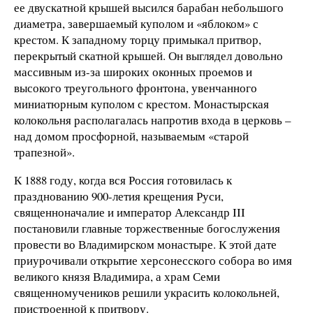
ее двускатной крышей высился барабан небольшого
диаметра, завершаемый куполом и «яблоком» с
крестом. К западному торцу примыкал притвор,
перекрытый скатной крышей. Он выглядел довольно
массивным из-за широких оконных проемов и
высокого треугольного фронтона, увенчанного
миниатюрным куполом с крестом. Монастырская
колокольня располагалась напротив входа в церковь –
над домом просфорной, называемым «старой
трапезной».
К 1888 году, когда вся Россия готовилась к
празднованию 900-летия крещения Руси,
священноначалие и император Александр III
постановили главные торжественные богослужения
провести во Владимирском монастыре. К этой дате
приурочивали открытие херсонесского собора во имя
великого князя Владимира, а храм Семи
священномучеников решили украсить колокольней,
пристроенной к притвору.