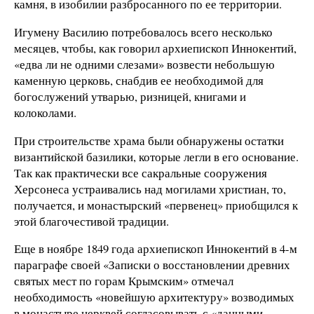
камня, в изобилии разбросанного по ее территории.
Игумену Василию потребовалось всего несколько
месяцев, чтобы, как говорил архиепископ Иннокентий,
«едва ли не одними слезами» возвести небольшую
каменную церковь, снабдив ее необходимой для
богослужений утварью, ризницей, книгами и
колоколами.
При строительстве храма были обнаружены остатки
византийской базилики, которые легли в его основание.
Так как практически все сакральные сооружения
Херсонеса устраивались над могилами христиан, то,
получается, и монастырский «первенец» приобщился к
этой благочестивой традиции.
Еще в ноябре 1849 года архиепископ Иннокентий в 4-м
параграфе своей «Записки о восстановлении древних
святых мест по горам Крымским» отмечал
необходимость «новейшую архитектуру» возводимых
в монастыре церквей согласовывать с «данными