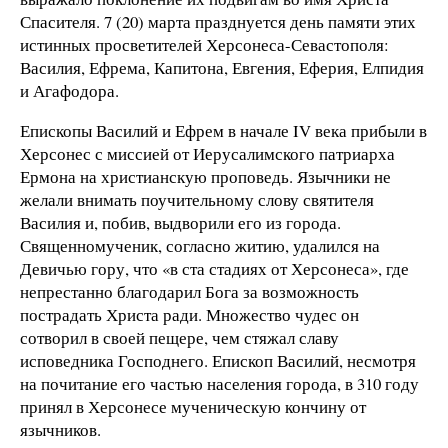
Спасителя. 7 (20) марта празднуется день памяти этих
истинных просветителей Херсонеса-Севастополя:
Василия, Ефрема, Капитона, Евгения, Еферия, Елпидия
и Агафодора.
Епископы Василий и Ефрем в начале IV века прибыли в
Херсонес с миссией от Иерусалимского патриарха
Ермона на христианскую проповедь. Язычники не
желали внимать поучительному слову святителя
Василия и, побив, выдворили его из города.
Священномученик, согласно житию, удалился на
Девичью гору, что «в ста стадиях от Херсонеса», где
непрестанно благодарил Бога за возможность
пострадать Христа ради. Множество чудес он
сотворил в своей пещере, чем стяжал славу
исповедника Господнего. Епископ Василий, несмотря
на почитание его частью населения города, в 310 году
принял в Херсонесе мученическую кончину от
язычников.