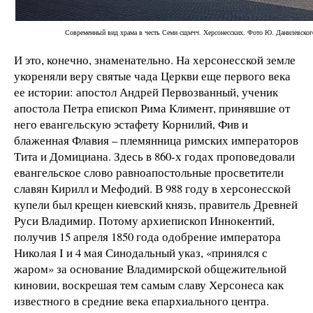
Современный вид храма в честь Семи сщмчч. Херсонесских. Фото Ю. Данилевског
И это, конечно, знаменательно. На херсонесской земле
укореняли веру святые чада Церкви еще первого века
ее истории: апостол Андрей Первозванный, ученик
апостола Петра епископ Рима Климент, принявшие от
него евангельскую эстафету Корнилий, Фив и
блаженная Флавия – племянница римских императоров
Тита и Домициана. Здесь в 860-х годах проповедовали
евангельское слово равноапостольные просветители
славян Кирилл и Мефодий. В 988 году в херсонесской
купели был крещен киевский князь, правитель Древней
Руси Владимир. Потому архиепископ Иннокентий,
получив 15 апреля 1850 года одобрение императора
Николая I и 4 мая Синодальный указ, «принялся с
жаром» за основание Владимирской общежительной
киновии, воскрешая тем самым славу Херсонеса как
известного в средние века епархиального центра.