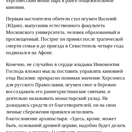
херсонесский монастырь в ранге общежительной
киновии.
Первым настоятелем обители стал игумен Василий
(Юдин), выпускник естественного факультета
Московского университета, человек образованный и
просвещенный. Постриг он принял после трагической
смерти семьи и до приезда в Севастополь четыре года
подвизался на Афоне.
Конечно, не случайно в сердце владыки Иннокентия
Господь вложил мысль поставить управлять киновией
отца Василия: прекрасно понимая значение Херсонеса
для русского Православия, игумен смог и бережно
воссоздавать его раннехристианские святыни, и
деятельно налаживать монастырский уклад. Не
дожидаясь средств от благотворителей, он на свои
личные сбережения принялся исполнять
благословение архипастыря: «Здесь, кроме, может
быть, оснований древней церкви, надобно будет делать
все снова, а именно: 1) устроить помещение