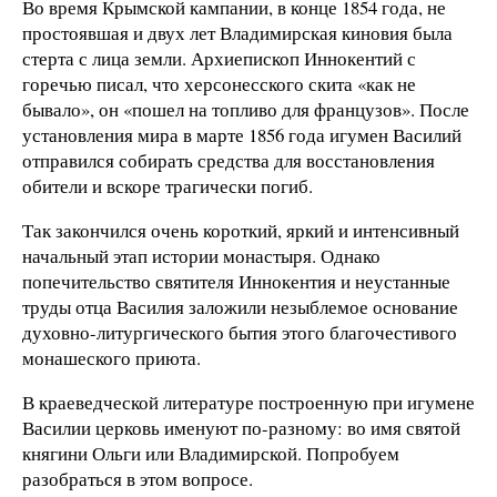
Во время Крымской кампании, в конце 1854 года, не
простоявшая и двух лет Владимирская киновия была
стерта с лица земли. Архиепископ Иннокентий с
горечью писал, что херсонесского скита «как не
бывало», он «пошел на топливо для французов». После
установления мира в марте 1856 года игумен Василий
отправился собирать средства для восстановления
обители и вскоре трагически погиб.
Так закончился очень короткий, яркий и интенсивный
начальный этап истории монастыря. Однако
попечительство святителя Иннокентия и неустанные
труды отца Василия заложили незыблемое основание
духовно-литургического бытия этого благочестивого
монашеского приюта.
В краеведческой литературе построенную при игумене
Василии церковь именуют по-разному: во имя святой
княгини Ольги или Владимирской. Попробуем
разобраться в этом вопросе.