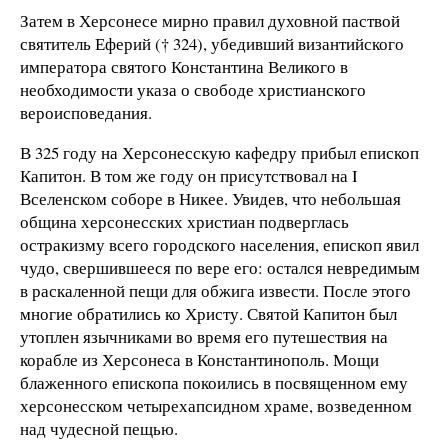
Затем в Херсонесе мирно правил духовной паствой
святитель Еферий († 324), убедивший византийского
императора святого Константина Великого в
необходимости указа о свободе христианского
вероисповедания.
В 325 году на Херсонесскую кафедру прибыл епископ
Капитон. В том же году он присутствовал на I
Вселенском соборе в Никее. Увидев, что небольшая
община херсонесских христиан подверглась
остракизму всего городского населения, епископ явил
чудо, свершившееся по вере его: остался невредимым
в раскаленной пещи для обжига извести. После этого
многие обратились ко Христу. Святой Капитон был
утоплен язычниками во время его путешествия на
корабле из Херсонеса в Константинополь. Мощи
блаженного епископа покоились в посвященном ему
херсонесском четырехапсидном храме, возведенном
над чудесной пещью.