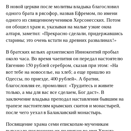
В новой церкви после молитвы владыка благословил
одного брата в рясофор, назвав Ефремом, по имени
одного из священномучеников Херсонесских. Потом
он обошел храм и, указывая на малые узкие окна
алтаря, заметил: «Прекрасно сделали, придержавшись
старины; это очень кстати на древних развалинах!»
В братских кельях архиепископ Иннокентий пробыл
около часа. Во время чаепития он передал настоятелю
Евгению 150 рублей серебром, сказав при этом: «На
вот тебе на новоселье, на хлеб; а еще пришлю из
Одессы, по приезде, 400 рублей». А братии,
благословляя ее, промолвил: «Трудитесь и живите
только, а мы для вас все сделаем, Бог даст». В
заключение владыка преподал наставления бывшим на
трапезе настоятелям крымских скитов и монастырей,
после чего уехал в Балаклавский монастырь.
Посвящение храма семи епископам-мученикам
выражало поклонение их подвигам во имя Христа