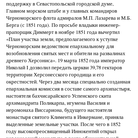
поддержку в Севастопольской городской думе,
Главном морском штабе и у главных командиров
Черноморского флота адмиралов М.П. Лазарева и М.Б.
Берга (с 1851 года). По просьбе владыки инженер-
прапорщик Диммерт в ноябре 1851 года вычертил
«План участка земли, предполагаемого к уступке
Черноморским ведомством епархиальному для
возобновления святых мест и обители на развалинах
древнего Херсониса». 19 марта 1852 года император
Николай I дозволил передать церкви 39,78 гектаров
территории Херсонесского городища и его
окрестностей. Через два месяца специально созданная
епархиальная комиссия в составе самого архипастыря,
настоятеля бахчисарайского Успенского скита
архимандрита Поликарпа, игумена Василия и
иеромонаха Виссариона, будущего настоятеля
монастыря святого Климента в Инкермане, приняла
выделенные земельные участки. После чего в 1852
году высокопреосвященный Иннокентий открыл