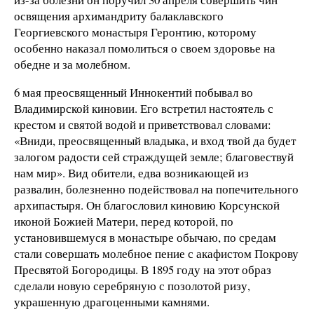
освящения архимандриту балаклавского
Георгиевского монастыря Геронтию, которому
особенно наказал помолиться о своем здоровье на
обедне и за молебном.
6 мая преосвященный Иннокентий побывал во
Владимирской киновии. Его встретил настоятель с
крестом и святой водой и приветствовал словами:
«Вниди, преосвященный владыка, и вход твой да будет
залогом радости сей страждущей земле; благовествуй
нам мир». Вид обители, едва возникающей из
развалин, болезненно подействовал на попечительного
архипастыря. Он благословил киновию Корсунской
иконой Божией Матери, перед которой, по
установившемуся в монастыре обычаю, по средам
стали совершать молебное пение с акафистом Покрову
Пресвятой Богородицы. В 1895 году на этот образ
сделали новую серебряную с позолотой ризу,
украшенную драгоценными камнями.