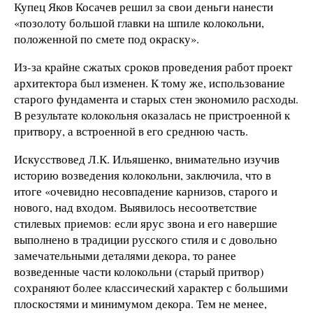
Купец Яков Косачев решил за свои деньги нанести
«позолоту большой главки на шпиле колокольни,
положенной по смете под окраску».
Из-за крайне сжатых сроков проведения работ проект
архитектора был изменен. К тому же, использование
старого фундамента и старых стен экономило расходы.
В результате колокольня оказалась не пристроенной к
притвору, а встроенной в его среднюю часть.
Искусствовед Л.К. Ильяшенко, внимательно изучив
историю возведения колокольни, заключила, что в
итоге «очевидно несовпадение карнизов, старого и
нового, над входом. Выявилось несоответствие
стилевых приемов: если ярус звона и его навершие
выполнено в традиции русского стиля и с довольно
замечательными деталями декора, то ранее
возведенные части колокольни (старый притвор)
сохраняют более классический характер с большими
плоскостями и минимумом декора. Тем не менее,