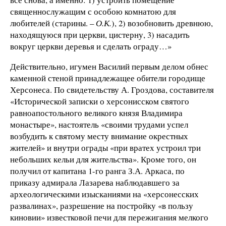
священнослужащим с особою комнатою для
любителей (старины. –
О.К.
), 2) возобновить древнюю,
находящуюся при церкви, цистерну, 3) насадить
вокруг церкви деревья и сделать ограду…»
Действительно, игумен Василий первым делом обнес
каменной стеной принадлежащее обители городище
Херсонеса. По свидетельству А. Гроздова, составителя
«Исторической записки о херсонисском святого
равноапостольного великого князя Владимира
монастыре», настоятель «своими трудами успел
возбудить к святому месту внимание окрестных
жителей» и внутри ограды «при вратех устроил три
небольших кельи для жительства». Кроме того, он
получил от капитана 1-го ранга З.А. Аркаса, по
приказу адмирала Лазарева наблюдавшего за
археологическими изысканиями на «херсонесских
развалинах», разрешение на постройку «в пользу
киновии» известковой печи для пережигания мелкого