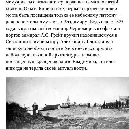
мемуаристы связывают эту церковь с памятью святой
княгини Ольги. Конечно же, первая церковь киновии
могла быть посвящена только ее небесному патрону –
равноапостольному князю Владимиру. Ведь еще с 1825
года, когда главный командир Черноморского флота и
портов адмирал А.С. Грейг вручил находившемуся в
Севастополе императору Александру I докладную
записку о необходимости в Херсонесе «соорудить
небольшую, изящной архитектуры церковь»,
посвященную крещению князя Владимира, эта идея
никогда не теряла своей актуальности.