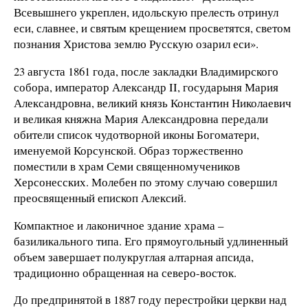
Всевышнего укреплен, идольскую прелесть отринул
еси, славнее, и святым крещением просветятся, светом
познания Христова землю Русскую озарил еси».
23 августа 1861 года, после закладки Владимирского
собора, император Александр II, государыня Мария
Александровна, великий князь Константин Николаевич
и великая княжна Мария Александровна передали
обители список чудотворной иконы Богоматери,
именуемой Корсунской. Образ торжественно
поместили в храм Семи священномучеников
Херсонесских. Молебен по этому случаю совершил
преосвященный епископ Алексий.
Компактное и лаконичное здание храма –
базиликального типа. Его прямоугольный удлиненный
объем завершает полукруглая алтарная апсида,
традиционно обращенная на северо-восток.
До предпринятой в 1887 году перестройки церкви над