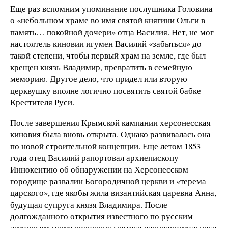
Еще раз вспомним упоминание послушника Головина
о «небольшом храме во имя святой княгини Ольги в
память… покойной дочери» отца Василия. Нет, не мог
настоятель киновии игумен Василий «забыться» до
такой степени, чтобы первый храм на земле, где был
крещен князь Владимир, превратить в семейную
меморию. Другое дело, что придел или вторую
церквушку вполне логично посвятить святой бабке
Крестителя Руси.
После завершения Крымской кампании херсонесская
киновия была вновь открыта. Однако развивалась она
по новой строительной концепции. Еще летом 1853
года отец Василий рапортовал архиепископу
Иннокентию об обнаружении на Херсонесском
городище развалин Богородичной церкви и «терема
царского», где якобы жила византийская царевна Анна,
будущая супруга князя Владимира. После
долгожданного открытия известного по русским
летописям места крещения святого равноапостольного