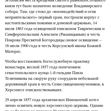
князя тут было назначено возведение Владимирского
собора. Там, где стоял до «военнодействий и огня
неприятельского» первый храм, построили корпус с
настоятельскими покоями и домовой церковью, 14
июля 1863 года освященной епископом Таврическим и
Симферопольским Алексием (Ржаницыным) в честь
Покрова Пресвятой Богородицы (новое освящение –
16 июля 1900 года в честь Корсунской иконы Божией
Матери).
Чтобы восстановить богослужебную практику
монастыря, весной 1857 года попечением
севастопольского купца 1-й гильдии Павла
Телятникова на скорую руку соорудили небольшой
деревянный храм в честь Семи священномучеников, в
Херсонесе епископствовавших.
29 апреля 1857 года архиепископ Иннокентий хотел
лично освятить новую херсонесскую церковь. Однако
из-за болезни он поручил 30 апреля совершить чин