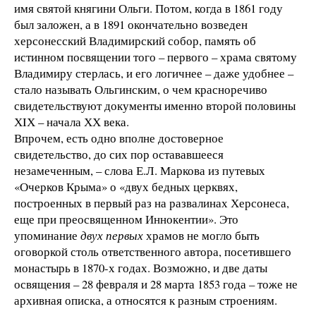
имя святой княгини Ольги. Потом, когда в 1861 году
был заложен, а в 1891 окончательно возведен
херсонесский Владимирский собор, память об
истинном посвящении того – первого – храма святому
Владимиру стерлась, и его логичнее – даже удобнее –
стало называть Ольгинским, о чем красноречиво
свидетельствуют документы именно второй половины
ХIХ – начала ХХ века.
Впрочем, есть одно вполне достоверное
свидетельство, до сих пор остававшееся
незамеченным, – слова Е.Л. Маркова из путевых
«Очерков Крыма» о «двух бедных церквях,
построенных в первый раз на развалинах Херсонеса,
еще при преосвященном Иннокентии». Это
упоминание
двух первых
храмов не могло быть
оговоркой столь ответственного автора, посетившего
монастырь в 1870-х годах. Возможно, и две даты
освящения – 28 февраля и 28 марта 1853 года – тоже не
архивная описка, а относятся к разным строениям.