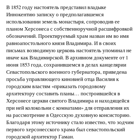
В 1852 году настоятель представил владыке
Иннокентию записку о предполагавшемся
использовании земель монастыря, сопроводив ее
планом Херсонеса с собственноручной расшифровкой
обозначений. Проектируемый храм назван им во имя
равноапостольного князя Владимира. И в своих
письмах возводимую церковь настоятель упоминал не
иначе как Владимирской. В архивном документе от 1
июня 1853 года, сохранившемся в делах канцелярии
Севастопольского военного губернатора, приведена
просьба управляющего киновией отца Василия к
городским властям «приказать городовому
архитектору составить планы… построившейся в
Херсонесе церкви святого Владимира и находящейся
при ней колокольни с комнатами» для отправления их
на рассмотрение в Одесскую духовную консисторию.
Благодаря этому источнику стало известно, что зодчим
первого херсонесского храма был севастопольский
городской архитектор Гаман.