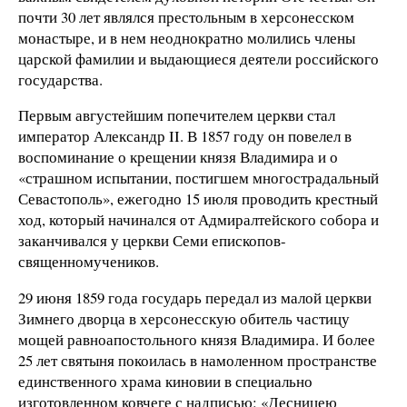
почти 30 лет являлся престольным в херсонесском
монастыре, и в нем неоднократно молились члены
царской фамилии и выдающиеся деятели российского
государства.
Первым августейшим попечителем церкви стал
император Александр II. В 1857 году он повелел в
воспоминание о крещении князя Владимира и о
«страшном испытании, постигшем многострадальный
Севастополь», ежегодно 15 июля проводить крестный
ход, который начинался от Адмиралтейского собора и
заканчивался у церкви Семи епископов-
священномучеников.
29 июня 1859 года государь передал из малой церкви
Зимнего дворца в херсонесскую обитель частицу
мощей равноапостольного князя Владимира. И более
25 лет святыня покоилась в намоленном пространстве
единственного храма киновии в специально
изготовленном ковчеге с надписью: «Десницею