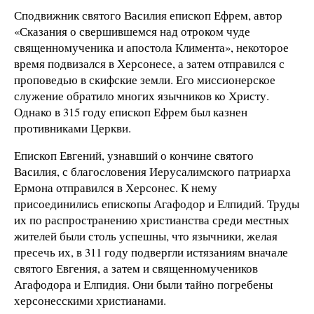
Сподвижник святого Василия епископ Ефрем, автор
«Сказания о свершившемся над отроком чуде
священномученика и апостола Климента», некоторое
время подвизался в Херсонесе, а затем отправился с
проповедью в скифские земли. Его миссионерское
служение обратило многих язычников ко Христу.
Однако в 315 году епископ Ефрем был казнен
противниками Церкви.
Епископ Евгений, узнавший о кончине святого
Василия, с благословения Иерусалимского патриарха
Ермона отправился в Херсонес. К нему
присоединились епископы Агафодор и Елпидий. Труды
их по распространению христианства среди местных
жителей были столь успешны, что язычники, желая
пресечь их, в 311 году подвергли истязаниям вначале
святого Евгения, а затем и священномучеников
Агафодора и Елпидия. Они были тайно погребены
херсонесскими христианами.