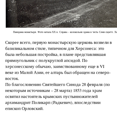
Панорама монастыря. Фото начала ХХ в. Справа – колокольня храма в честь Семи сщмчч. Х
Скорее всего, первую монастырскую церковь возвели в
базиликальном стиле, типичном для Херсонеса: это
была небольшая постройка, в плане представлявшая
прямоугольник с полукруглой апсидой. По
херсонесскому обычаю, заимствованному еще в VI
веке из Малой Азии, ее алтарь был обращен на северо-
восток.
По благословению Святейшего Синода 28 февраля (по
некоторым источникам – 28 марта) 1853 года храм
освятил настоятель крымских пустынножителей
архимандрит Поликарп (Радкевич), впоследствии
епископ Орловский.