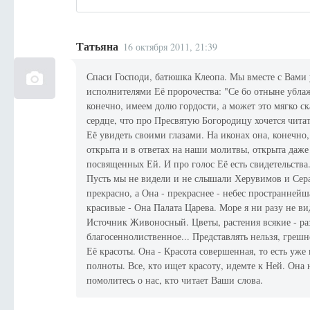
Татьяна
16 октября 2011, 21:39
Спаси Господи, батюшка Клеопа. Мы вместе с Вами 
исполнителями Её пророчества: "Се бо отныне ублаж
конечно, имеем долю гордости, а может это мягко ск
сердце, что про Пресвятую Богородицу хочется читат
Её увидеть своими глазами. На иконах она, конечно,
открыта и в ответах на наши молитвы, открыта даже
посвященных Ей. И про голос Её есть свидетельства.
Пусть мы не видели и не слышали Херувимов и Се
прекрасно, а Она - прекраснее - небес пространней
красивые - Она Палата Царева. Море я ни разу не вид
Источник Живоносный. Цветы, растения всякие - ра
благосеннолиственное... Представлять нельзя, грешн
Её красоты. Она - Красота совершенная, то есть уж
полноты. Все, кто ищет красоту, идемте к Ней. Она 
помолитесь о нас, кто читает Ваши слова.