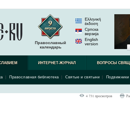
Ελληνική
έκδοση
Српска
верзиjа
English
Православный
version
календарь
СЛАВИЕМ
ИНТЕРНЕТ-ЖУРНАЛ
ВОПРОСЫ СВЯЩ
ка
|
Православная библиотека
|
Святые и святыни
|
Подвижники 
4 731 просмотров
Ра