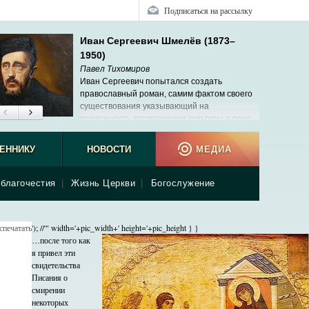
Подписаться на рассылку
Иван Сергеевич Шмелёв (1873–
1950)
Павел Тихомиров
Иван Сергеевич попытался создать
православный роман, самим фактом своего
существования указывающий на
возможность возвращения культуры в лоно
Церкви.
ЕННИКУ
НОВОСТИ
МЕДИА
благочестия
|
Жизнь Церкви
|
Богослужение
спечатать
'); //'" width='+pic_width+' height='+pic_height } }
…после того как
я привел эти
свидетельства
Писания о
смирении
некоторых