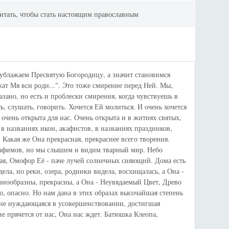
итать, чтобы стать настоящим православным
ублажаем Пресвятую Богородицу, а значит становимся
ат Мя вси роди...". Это тоже смирение перед Ней. Мы,
азано, но есть и проблески смирения, когда чувствуешь в
ь, слушать, говорить. Хочется Ей молиться. И очень хочется
 очень открыта для нас. Очень открыта и в житиях святых,
 в названиях икон, акафистов, в названиях праздников,
 Какая же Она прекрасная, прекраснее всего творения.
рафимов, но мы слышим и видим тварный мир. Небо
шая, Омофор Её - паче лучей солнечных сияющий. Дома есть
ела, но реки, озера, родники видела, восхищалась, а Она -
знообразны, прекрасны, а Она - Неувядаемый Цвет, Древо
о, опасно. Но нам дана в этих образах высочайшая степень
е не нуждающаяся в усовершенствовании, достигшая
не прячется от нас, Она нас ждет. Батюшка Клеопа,