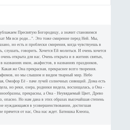
ублажаем Пресвятую Богородицу, а значит становимся
ат Мя вси роди...". Это тоже смирение перед Ней. Мы,
азано, но есть и проблески смирения, когда чувствуешь в
ь, слушать, говорить. Хочется Ей молиться. И очень хочется
 очень открыта для нас. Очень открыта и в житиях святых,
 в названиях икон, акафистов, в названиях праздников,
 Какая же Она прекрасная, прекраснее всего творения.
рафимов, но мы слышим и видим тварный мир. Небо
шая, Омофор Её - паче лучей солнечных сияющий. Дома есть
ела, но реки, озера, родники видела, восхищалась, а Она -
знообразны, прекрасны, а Она - Неувядаемый Цвет, Древо
о, опасно. Но нам дана в этих образах высочайшая степень
е не нуждающаяся в усовершенствовании, достигшая
не прячется от нас, Она нас ждет. Батюшка Клеопа,