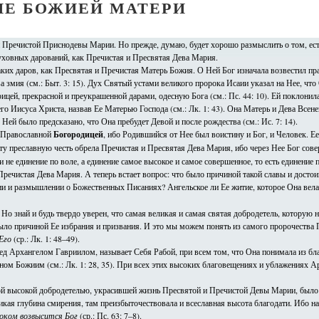
Е БОЖИЕЙ МАТЕРИ
и Пречистой Приснодевы Марии. Но прежде, думаю, будет хорошо размыслить о том, ест
духовных дарований, как Пречистая и Пресвятая Дева Мария.
таких даров, как Пресвятая и Пречистая Матерь Божия. О Ней Бог изначала возвестил 
а змия (см.: Быт. 3: 15). Дух Святый устами великого пророка Исаии указал на Нее, что
рицей, прекрасной и преукрашенной дарами, одесную Бога (см.: Пс. 44: 10). Ей поклонил
о Иисуса Христа, назвав Ее Матерью Господа (см.: Лк. 1: 43). Она Матерь и Дева Всен
 О Ней было предсказано, что Она пребудет Девой и после рождества (см.: Ис. 7: 14).
ю Православной
Богородицей
, ибо Родившийся от Нее был воистину и Бог, и Человек. Е
Эту преславную честь обрела Пречистая и Пресвятая Дева Мария, ибо через Нее Бог сове
и не единение по воле, а единение самое высокое и самое совершенное, то есть единение
 Пречистая Дева Мария. А теперь встает вопрос: что было причиной такой славы и досто
ии и размышлении о Божественных Писаниях? Ангельское ли Ее житие, которое Она вела 
Но знай и будь твердо уверен, что самая великая и самая святая добродетель, которую
было причиной Ее избрания и призвания. И это мы можем понять из самого пророчеств
Его
(ср.: Лк. 1: 48–49).
д Архангелом Гавриилом, называет Себя Рабой, при всем том, что Она понимала из благ
ом Божиим (см.: Лк. 1: 28, 35). При всех этих высоких благовещениях и ублажениях Ар
самой высокой добродетелью, украсившей жизнь Пресвятой и Пречистой Девы Марии, было
икая глубина смирения, там преизбыточествовала и всеславная высота благодати. Ибо н
боком возвысится Бог
(ср.: Пс. 63: 7–8).