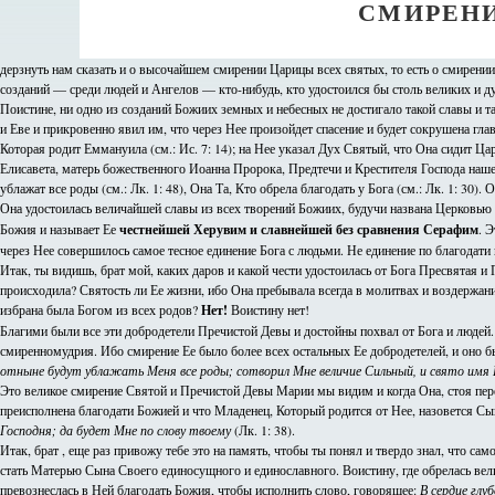
СМИРЕНИ
дерзнуть нам сказать и о высочайшем смирении Царицы всех святых, то есть о смирени
созданий — среди людей и Ангелов — кто-нибудь, кто удостоился бы столь великих и 
Поистине, ни одно из созданий Божиих земных и небесных не достигало такой славы и 
и Еве и прикровенно явил им, что через Нее произойдет спасение и будет сокрушена глав
Которая родит Еммануила (см.: Ис. 7: 14); на Нее указал Дух Святый, что Она сидит Ца
Елисавета, матерь божественного Иоанна Пророка, Предтечи и Крестителя Господа нашег
ублажат все роды (см.: Лк. 1: 48), Она Та, Кто обрела благодать у Бога (см.: Лк. 1: 30).
Она удостоилась величайшей славы из всех творений Божиих, будучи названа Церковь
Божия и называет Ее
честнейшей Херувим и славнейшей без сравнения Серафим
. 
через Нее совершилось самое тесное единение Бога с людьми. Не единение по благодати 
Итак, ты видишь, брат мой, каких даров и какой чести удостоилась от Бога Пресвятая и
происходила? Святость ли Ее жизни, ибо Она пребывала всегда в молитвах и воздержан
избрана была Богом из всех родов?
Нет!
Воистину нет!
Благими были все эти добродетели Пречистой Девы и достойны похвал от Бога и людей. 
смиренномудрия. Ибо смирение Ее было более всех остальных Ее добродетелей, и оно 
отныне будут ублажать Меня все роды; сотворил Мне величие Сильный, и свято имя 
Это великое смирение Святой и Пречистой Девы Марии мы видим и когда Она, стоя пере
преисполнена благодати Божией и что Младенец, Который родится от Нее, назовется Сын
Господня; да будет Мне по слову твоему
(Лк. 1: 38).
Итак, брат , еще раз привожу тебе это на память, чтобы ты понял и твердо знал, что 
стать Матерью Сына Своего единосущного и единославного. Воистину, где обрелась вел
превознеслась в Ней благодать Божия, чтобы исполнить слово, говорящее:
В сердце глу