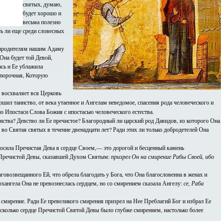
святых, думаю,
будет хорошо и
весьма полезно
ь ли еще среди словесных
прародителям нашим Адаму
 Она будет той Девой,
ась и Ее ублажила
епорочная, Которую
е восхваляет вся Церковь
ршил таинство, от века утаенное и Ангелам неведомое, спасения рода человеческого и
 по Ипостаси Слова Божия с ипостасью человеческого естества.
инства? Девство ли Ее пречистое? Благородный ли царский род Давидов, из которого Она
во Святая святых в течение двенадцати лет? Ради этих ли только добродетелей Она
 носила Пречистая Дева в сердце Своем,— это дорогой и бесценный камень
а Пречистой Девы, сказавшей Духом Святым:
призрел Он на смирение Рабы Своей, ибо
овозвещанного Ей, что обрела благодать у Бога, что Она благословенна в женах и
хангела Она не превознеслась сердцем, но со смирением сказала Ангелу:
се, Раба
 смирение. Ради Ее превеликого смирения призрел на Нее Преблагий Бог и избрал Ее
асколько сердце Пречистой Святой Девы было глубже смирением, настолько более