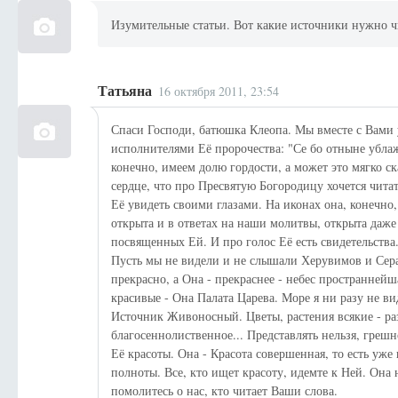
Изумительные статьи. Вот какие источники нужно ч
Татьяна
16 октября 2011, 23:54
Спаси Господи, батюшка Клеопа. Мы вместе с Вами 
исполнителями Её пророчества: "Се бо отныне ублаж
конечно, имеем долю гордости, а может это мягко ск
сердце, что про Пресвятую Богородицу хочется читат
Её увидеть своими глазами. На иконах она, конечно,
открыта и в ответах на наши молитвы, открыта даже
посвященных Ей. И про голос Её есть свидетельства.
Пусть мы не видели и не слышали Херувимов и Се
прекрасно, а Она - прекраснее - небес пространней
красивые - Она Палата Царева. Море я ни разу не вид
Источник Живоносный. Цветы, растения всякие - ра
благосеннолиственное... Представлять нельзя, грешн
Её красоты. Она - Красота совершенная, то есть уж
полноты. Все, кто ищет красоту, идемте к Ней. Она 
помолитесь о нас, кто читает Ваши слова.