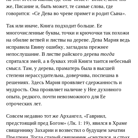
же, Писание и, быть может, те самые слова, где
говорится: «Се Дева во чреве примет и родит Сына».
Так или иначе, Книга подходит больше. Ее
многочисленные буквы, точки и крючочки так похожи
на обилие ветвей и листвы на дереве. Дева Мария ведь
исправила Евину ошибку, загладила прежнее
непослушание. В листве райского дерева
тогда
спрятался змей, а в буквах этой Книги таится небесный
смысл. Там, у дерева, праматерь была в высшей
степени нерассудительна, доверчива, поспешна в
решениях. Здесь Мария проявляет сдержанность и
мудрость. Она проявляет наличие у Нее духовного
опыта, редкого, почти невозможного для Ее
отроческих лет.
Совсем недавно тот же Архангел, «Гавриил,
предстоящий пред Богом» (Лк. 1: 19), явился в Храме
священнику Захарии и возвестил о будущем зачатии
Предтечи. Тогда старый священник «смутился, и страх