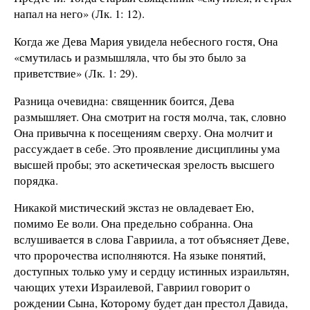
напал на него» (Лк. 1: 12).
Когда же Дева Мария увидела небесного гостя, Она
«смутилась и размышляла, что бы это было за
приветствие» (Лк. 1: 29).
Разница очевидна: священник боится, Дева
размышляет. Она смотрит на гостя молча, так, словно
Она привычна к посещениям сверху. Она молчит и
рассуждает в себе. Это проявление дисциплины ума
высшей пробы; это аскетическая зрелость высшего
порядка.
Никакой мистический экстаз не овладевает Ею,
помимо Ее воли. Она предельно собранна. Она
вслушивается в слова Гавриила, а тот объясняет Деве,
что пророчества исполняются. На языке понятий,
доступных только уму и сердцу истинных израильтян,
чающих утехи Израилевой, Гавриил говорит о
рождении Сына, Которому будет дан престол Давида,