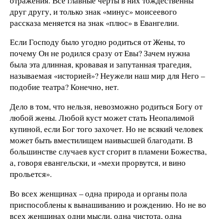
отражения. Все главные черты в них тождественны
друг другу, и только знак «минус» моисеевого
рассказа меняется на знак «плюс» в Евангелии.
Если Господу было угодно родиться от Жены, то
почему Он не родился сразу от Евы? Зачем нужна
была эта длинная, кровавая и запутанная трагедия,
называемая «историей»? Неужели наш мир для Него –
подобие театра? Конечно, нет.
Дело в том, что нельзя, невозможно родиться Богу от
любой жены. Любой куст может стать Неопалимой
купиной, если Бог того захочет. Но не всякий человек
может быть вместилищем наивысшей благодати. В
большинстве случаев куст сгорит в пламени Божества,
а, говоря евангельски, и «мехи прорвутся, и вино
прольется».
Во всех женщинах – одна природа и органы пола
приспособлены к вынашиванию и рождению. Но не во
всех женщинах одни мысли, одна чистота, одна