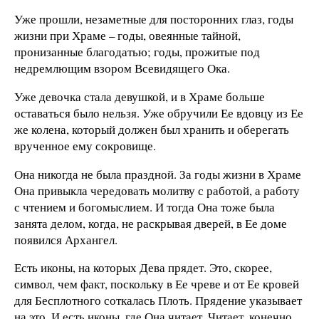
Уже прошли, незаметные для посторонних глаз, годы
жизни при Храме – годы, овеянные тайной,
пронизанные благодатью; годы, прожитые под
недремлющим взором Всевидящего Ока.
Уже девочка стала девушкой, и в Храме больше
оставаться было нельзя. Уже обручили Ее вдовцу из Ее
же колена, который должен был хранить и оберегать
врученное ему сокровище.
Она никогда не была праздной. За годы жизни в Храме
Она привыкла чередовать молитву с работой, а работу
с чтением и богомыслием. И тогда Она тоже была
занята делом, когда, не раскрывая дверей, в Ее доме
появился Архангел.
Есть иконы, на которых Дева прядет. Это, скорее,
символ, чем факт, поскольку в Ее чреве и от Ее кровей
для Бесплотного соткалась Плоть. Прядение указывает
на это. И есть иконы, где Она читает. Читает, конечно