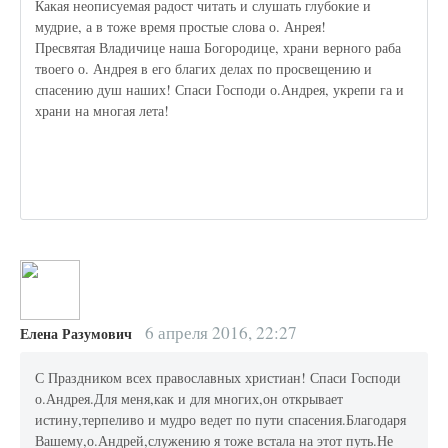
Какая неописуемая радост читать и слушать глубокие и
мудрие, а в тоже время простые слова о. Анрея!
Пресвятaя Владичице наша Богородице, храни верного раба
твоего о. Андрея в его благих делах по просвещению и
спасению душ наших! Спаси Господи о.Андрея, укрепи га и
храни на многая лета!
6 апреля 2016, 22:27
Елена Разумович
С Праздником всех православных христиан! Спаси Господи
о.Андрея.Для меня,как и для многих,он открывает
истину,терпеливо и мудро ведет по пути спасения.Благодаря
Вашему,о.Андрей,служению я тоже встала на этот путь.Не