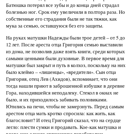
Батюшка потерял все зубы и до конца дней страдал
болезнью ног. Срок ему увеличили в полтора раза. Но
собственные его страдания были не так тяжки, как
мука за семью, оставшуюся без его защиты.
На руках матушки Надежды были трое детей – от 5 до
12 лет. После ареста отца Григория семью выставили
из дома, не позволив даже взять книги, среди которых
самыми ценными были духовные. В первое время для
матушки был закрыт и путь в колхоз, поскольку на них
было клеймо – «лишенцы», «вредители». Сын отца
Григория, отец Лев (Ахидов), вспоминает, что они
тогда нашли приют в заброшенной избушке в деревне
Гора, находившейся неподалеку. Стекол в окнах не
было, и их приходилось забивать половиками.
Ютились на печи, чтобы не замерзнуть. Перед самым
арестом отца мать кротко спросила: как жить, как
благословит? И отец Григорий сказал, что на сердце
легло: плести сумки и продавать. Кое-как матушка и
вдова еще одного священника перебивались