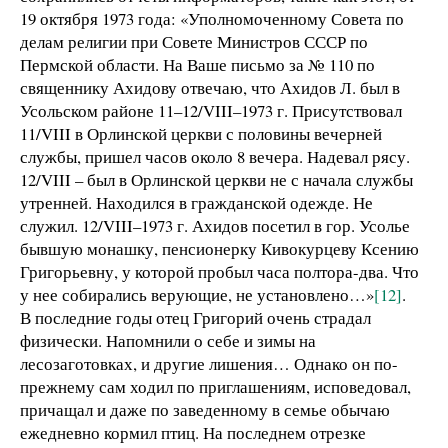
19 октября 1973 года: «Уполномоченному Совета по
делам религии при Совете Министров СССР по
Пермской области. На Ваше письмо за № 110 по
священнику Ахидову отвечаю, что Ахидов Л. был в
Усольском районе 11–12/VIII–1973 г. Присутствовал
11/VIII в Орлинской церкви с половины вечерней
службы, пришел часов около 8 вечера. Надевал рясу.
12/VIII – был в Орлинской церкви не с начала службы
утренней. Находился в гражданской одежде. Не
служил. 12/VIII–1973 г. Ахидов посетил в гор. Усолье
бывшую монашку, пенсионерку Кивокурцеву Ксению
Григорьевну, у которой пробыл часа полтора-два. Что
у нее собирались верующие, не установлено…»
[12]
.
В последние годы отец Григорий очень страдал
физически. Напомнили о себе и зимы на
лесозаготовках, и другие лишения… Однако он по-
прежнему сам ходил по приглашениям, исповедовал,
причащал и даже по заведенному в семье обычаю
ежедневно кормил птиц. На последнем отрезке