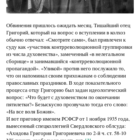
Обвинения пришлось ожидать месяц. Тишайший отец
Григорий, который на вопрос о вступлении в колхоз
обычно отвечал: «Смотрите сами», был привлечен к
суду как «участник контрреволюционной группировки
из числа духовенства», замеченный «в нелегальном
сборище» и занимавшийся «контрреволюционной
пропагандой». «Уликой» против него послужило то,
что он напоминал своим прихожанам о соблюдении
православных праздников. В ходе показательного
процесса отцу Григорию был задан идеологический
вопрос: «Что будет с духовенством по окончании
пятилетки?» Безыскусно прозвучало тогда его слово:
«На все воля Божия».
И вот приговор именем РСФСР от 1 ноября 1935 года,
вынесенный спецколлегией Свердловского облсуда:
«Ахидова Григория Григориевича по 2-й ч. ст. 58-10