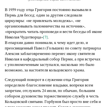
В 1959 году отца Григория постоянно вызывали в
Пермь для бесед; один за другим следовали
циркуляры: «не привлекать молодежь», «не
организовывать паломничества на источник»,
«прекратить читать проповеди и вести беседы об иконе
Николая Чудотворца»
[7]
.
В епархии давно понимали, к чему идет дело, и
преосвященный Павел (Голышев) по совету патриарха
Алексия заблаговременно перенес икону святителя
Николая в кафедральный собор Перми, а при встречах
с уполномоченным заступался, насколько это было
возможно, за настоятеля кольцовского храма.
Следующий поворот в служении отца Григория
определило благословение владыки, вопреки всем
запретам, отслужить 24 июля, по обычаю, большим
собором духовенства торжественную службу в честь
Кольцовской святыни. Горбунов был просто вне себя и
с того момента начал просить Совет о смещении