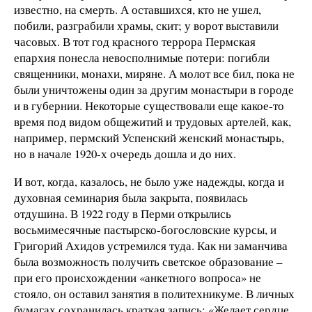
известно, на смерть. А оставшихся, кто не ушел,
побили, разграбили храмы, скит; у ворот выставили
часовых. В тот год красного террора Пермская
епархия понесла невосполнимые потери: погибли
священники, монахи, миряне. А молот все бил, пока не
были уничтожены один за другим монастыри в городе
и в губернии. Некоторые существовали еще какое-то
время под видом общежитий и трудовых артелей, как,
например, пермский Успенский женский монастырь,
но в начале 1920-х очередь дошла и до них.
И вот, когда, казалось, не было уже надежды, когда и
духовная семинария была закрыта, появилась
отдушина. В 1922 году в Перми открылись
восьмимесячные пастырско-богословские курсы, и
Григорий Ахидов устремился туда. Как ни заманчива
была возможность получить светское образование –
при его происхождении «анкетного вопроса» не
стояло, он оставил занятия в политехникуме. В личных
бумагах сохранилась краткая запись: «Желает сердце