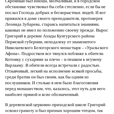
Скромный был юноша, молчаливый, и в городской
обстановке чувствовал бы себя стесненно, если бы не
послал Господь добрых и бескорыстных людей. И вот
прижился в доме своего преподавателя, протоиерея
Леонида Зубарева, стараясь напитаться знаниями,
каковых не имел по положению своему прежде. Вырос
Григорий в деревне Ахиды Кунгурского района
Пермской губернии, неподалеку от знаменитого
Николаевского Белогорского монастыря – «Уральского
Афона». Подростком все тянулся поближе к обители.
Котомку с сухарями за плечо – и пешком к игумену
Варлааму. В обители всегда встречали с радостью.
Отзывчивый, легкий на исполнение всякой просьбы,
среди братии он был своим, как бы одним из
послушников. И столько в нем было благоговения
перед монашеством, что, казалось, этот путь для него
наиболее прямой и ясно обозначенный.
В деревенской церковно-приходской школе Григорий
освоил грамоту и был признан хорошим чтецом, так