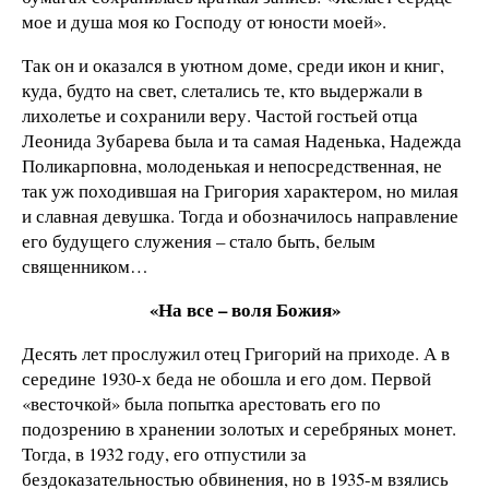
мое и душа моя ко Господу от юности моей».
Так он и оказался в уютном доме, среди икон и книг,
куда, будто на свет, слетались те, кто выдержали в
лихолетье и сохранили веру. Частой гостьей отца
Леонида Зубарева была и та самая Наденька, Надежда
Поликарповна, молоденькая и непосредственная, не
так уж походившая на Григория характером, но милая
и славная девушка. Тогда и обозначилось направление
его будущего служения – стало быть, белым
священником…
«На все – воля Божия»
Десять лет прослужил отец Григорий на приходе. А в
середине 1930-х беда не обошла и его дом. Первой
«весточкой» была попытка арестовать его по
подозрению в хранении золотых и серебряных монет.
Тогда, в 1932 году, его отпустили за
бездоказательностью обвинения, но в 1935-м взялись