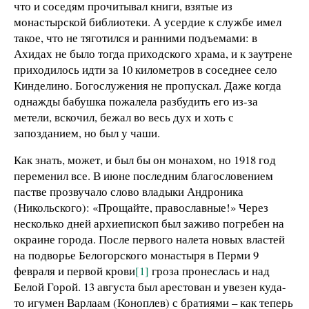
что и соседям прочитывал книги, взятые из
монастырской библиотеки. А усердие к службе имел
такое, что не тяготился и ранними подъемами: в
Ахидах не было тогда приходского храма, и к заутрене
приходилось идти за 10 километров в соседнее село
Кинделино. Богослужения не пропускал. Даже когда
однажды бабушка пожалела разбудить его из-за
метели, вскочил, бежал во весь дух и хоть с
запозданием, но был у чаши.
Как знать, может, и был бы он монахом, но 1918 год
переменил все. В июне последним благословением
пастве прозвучало слово владыки Андроника
(Никольского): «Прощайте, православные!» Через
несколько дней архиепископ был заживо погребен на
окраине города. После первого налета новых властей
на подворье Белогорского монастыря в Перми 9
февраля и первой крови
[1]
гроза пронеслась и над
Белой Горой. 13 августа был арестован и увезен куда-
то игумен Варлаам (Коноплев) с братиями – как теперь