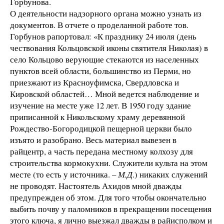
Горбунова.
О деятельности надзорного органа можно узнать из
документов. В отчете о проделанной работе тов.
Горбунов рапортовал: «К празднику 24 июля (день
чествования Кольцовской иконы святителя Николая) в
село Кольцово верующие стекаются из населенных
пунктов всей области, большинство из Перми, но
приезжают из Красноуфимска, Свердловска и
Кировской областей… Мной ведется наблюдение и
изучение на месте уже 12 лет. В 1950 году здание
приписанной к Никольскому храму деревянной
Рождество-Богородицкой пещерной церкви было
изъято и разобрано. Весь материал вывезен в
райцентр, а часть передана местному колхозу для
строительства кормокухни. Служители культа на этом
месте (то есть у источника.
– М.Д
.) никаких служений
не проводят. Настоятель Ахидов мной дважды
предупрежден об этом. Для того чтобы окончательно
выбить почву у паломников в прекращении посещения
этого ключа, я лично выезжал дважды в райисполком и