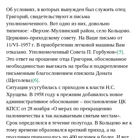
Об условиях, в которых вынужден был служить отец
Григорий, свидетельствуют и письма
уполномоченного. Вот одно из них, довольно
типичное: «Верхне-Муллинский район, село Кольцово.
Церковно-приходскому совету. На Ваше письмо от
11/VI–1957 г. В приобретении легковой машины Вам
отказано. Уполномоченный Совета П. Горбунов»
[5]
.
Это ответ на прошение отца Григория, обоснованное
необходимостью выезжать на требы и подкрепленное
письменным благословением епископа Доната
(Щеголева)
[6]
.
Ситуация усугубилась с приходом к власти Н.С.
Хрущева. В 1958 году к прежним добавилось новое
административное обоснование – постановление ЦК
КПСС от 28 ноября «О мерах по прекращению
паломничества к так называемым святым местам».
Срок определялся в течение полугода. В Кольцово же к
тому времени образовался крепкий приход, а на
праздники причащалось по 400 человек и более. И вот