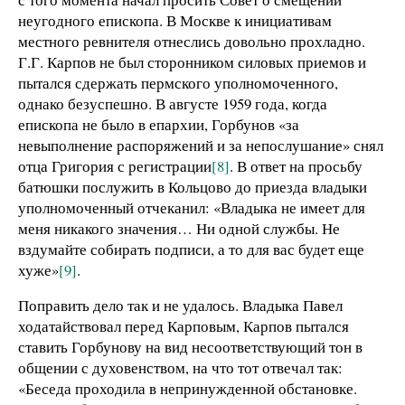
неугодного епископа. В Москве к инициативам
местного ревнителя отнеслись довольно прохладно.
Г.Г. Карпов не был сторонником силовых приемов и
пытался сдержать пермского уполномоченного,
однако безуспешно. В августе 1959 года, когда
епископа не было в епархии, Горбунов «за
невыполнение распоряжений и за непослушание» снял
отца Григория с регистрации
[8]
. В ответ на просьбу
батюшки послужить в Кольцово до приезда владыки
уполномоченный отчеканил: «Владыка не имеет для
меня никакого значения… Ни одной службы. Не
вздумайте собирать подписи, а то для вас будет еще
хуже»
[9]
.
Поправить дело так и не удалось. Владыка Павел
ходатайствовал перед Карповым, Карпов пытался
ставить Горбунову на вид несоответствующий тон в
общении с духовенством, на что тот отвечал так:
«Беседа проходила в непринужденной обстановке.