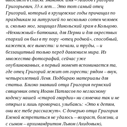
Григорьевич, 33-х лет… Это тот самый отец
Григорий, который в хрущевские годы причащал по
праздникам за литургией по несколько сотен человек
и, сколько мог, защищал Никольский храм в Кольцово.
«Некнижный» батюшка, для Перми и для окрестных
епархий он был в ту пору «отец родной», способный,
кажется, все вынести: и печали, и труды, – и
беззащитный только перед давлением мира. Из
множества фотографий, сейчас уже
опубликованных, в первый момент вспоминается та,
где отец Григорий лежит от горести; рядом – внук,
четырехлетний Леня. Подбираю материалы для
статьи. Близко знавший отца Григория пермский
священник отец Иоанн Патласов по негласному
кодексу нашей «старой гвардии» ни словечка так и не
открыл и лишь проворчал, улыбаясь: «Это к детям,
они все тебе расскажут». С дочерью отца Григория
Еленой встретиться не удалось – возраст, болезни, а
с сыном – архимандритом Львом (Ахидовым),