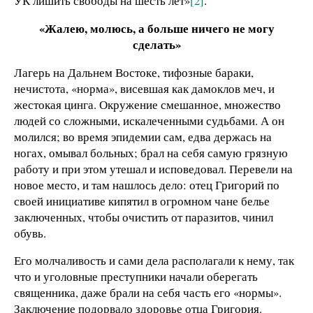
УК лишить свободы на шесть лет»
[2]
.
«Жалею, молюсь, а больше ничего не могу
сделать»
Лагерь на Дальнем Востоке, тифозные бараки,
нечистота, «норма», висевшая как дамоклов меч, и
жестокая цинга. Окружение смешанное, множество
людей со сложными, искалеченными судьбами. А он
молился; во время эпидемии сам, едва держась на
ногах, омывал больных; брал на себя самую грязную
работу и при этом утешал и исповедовал. Перевели на
новое место, и там нашлось дело: отец Григорий по
своей инициативе кипятил в огромном чане белье
заключенных, чтобы очистить от паразитов, чинил
обувь.
Его молчаливость и сами дела располагали к нему, так
что и уголовные преступники начали оберегать
священника, даже брали на себя часть его «нормы».
Заключение подорвало здоровье отца Григория.