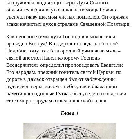
вооружился: поднял щит веры Духа Святого,
облачился в броню упования на помощь Божию,
увенчал главу шлемом чистых помыслов. Он отражал
атаки нечистых духов стрелами Священной Псалтыри.
Как неисповедимы пути Господни и милостив и
праведен Его суд! Кто дерзнет поведать об этом?
Подобно тому, как благородный учитель яз
ы
ков –
святой апостол Павел, которому Господь
Вседержитель определил проповедовать Евангелие
Его народам, прежний гонитель святой Церкви, по
дороге в Дамаск отвращен был от заблуждений
иудейской веры гласом с небес, так и блаженной
памяти преподобный Гутлак был уведен от бедствий
этого мира к трудам отшельнической жизни.
Глава 4