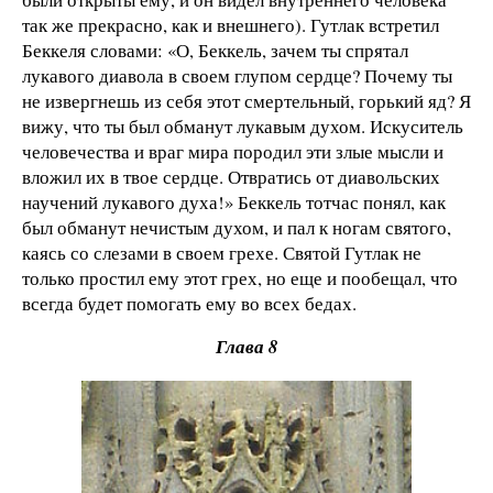
так же прекрасно, как и внешнего). Гутлак встретил
Беккеля словами: «О, Беккель, зачем ты спрятал
лукавого диавола в своем глупом сердце? Почему ты
не извергнешь из себя этот смертельный, горький яд? Я
вижу, что ты был обманут лукавым духом. Искуситель
человечества и враг мира породил эти злые мысли и
вложил их в твое сердце. Отвратись от диавольских
научений лукавого духа!» Беккель тотчас понял, как
был обманут нечистым духом, и пал к ногам святого,
каясь со слезами в своем грехе. Святой Гутлак не
только простил ему этот грех, но еще и пообещал, что
всегда будет помогать ему во всех бедах.
Глава 8