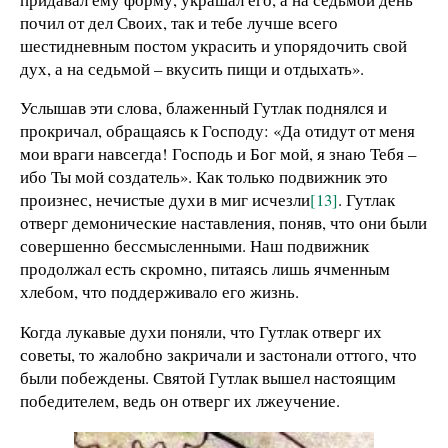
почил от дел Своих, так и тебе лучше всего
шестидневным постом украсить и упорядочить свой
дух, а на седьмой – вкусить пищи и отдыхать».
Услышав эти слова, блаженный Гутлак поднялся и
прокричал, обращаясь к Господу: «Да отидут от меня
мои враги навсегда! Господь и Бог мой, я знаю Тебя –
ибо Ты мой создатель». Как только подвижник это
произнес, нечистые духи в миг исчезли
[13]
. Гутлак
отверг демонические наставления, поняв, что они были
совершенно бессмысленными. Наш подвижник
продолжал есть скромно, питаясь лишь ячменным
хлебом, что поддерживало его жизнь.
Когда лукавые духи поняли, что Гутлак отверг их
советы, то жалобно закричали и застонали оттого, что
были побеждены. Святой Гутлак вышел настоящим
победителем, ведь он отверг их лжеучение.