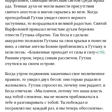
Варфоломей, сияющий небесным светом среди мрака
ада. Темные духи не могли вынести присутствия
святого апостола и мигом скрылись во мгле. Когда
преподобный Гутлак увидел своего верного
заступника, то возрадовался великой радостью. Святой
Варфоломей приказал нечистым духам бережно
отнести Гутлака обратно. Так бесы и сделали:
аккуратно положили Гутлака на свои крылья и понесли
вниз, а святые ангелы Божии приблизились к Гутлаку и
пели песнь: «Блаженные приходят от силы в силу»
[16]
.
Ранним утром, перед самым рассветом, Гутлак
очутился на своем острове.
Когда утром подвижник заканчивал свое молитвенное
правило, то увидел двух бесов: они горько рыдали и
жаловались. Гутлак спросил их, почему они рыдают, и
бесы отвечали: «Мы плачем, потому что наша власть
над тобой сломлена; мы не можем приближаться к
тебе и разговаривать с тобой. Ты побеждал и
посрамлял нас каждый раз, и мы теперь обессилены».