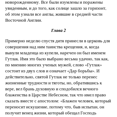
новорожденному. Все были изумлены и поражены
увиденным, и до того, как солнце зашло за горизонт,
об этом узнали все англы, жившие в средней части
Восточной Англии.
Глава 2
Примерно неделю спустя дитя принесли в церковь для
совершения над ним таинства крещения, и, когда
вынули младенца из купели, наречен он был именем
Гутлак. Имя это было выбрано весьма удачно, так как,
по мнению многих ученых мужей, слово «Гутлак»
состоит из двух слов и означает «Дар борьбы». И
действительно, святой Гутлак не только перенес
жизненные трудности и тяготы, но, обратившись к
вере, вел брань духовную и сподобился вечного
блаженства в Царстве Небесном, так что имел право
сказать вместе с апостолом: «Блажен человек, который
переносит искушение, потому что, быв испытан, он
получит венец жизни, который обещал Господь