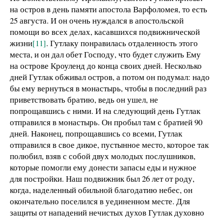
на остров в день памяти апостола Варфоломея, то есть
25 августа. И он очень нуждался в апостольской
помощи во всех делах, касавшихся подвижнической
жизни
[11]
. Гутлаку понравилась отдаленность этого
места, и он дал обет Господу, что будет служить Ему
на острове Кроуленд до конца своих дней. Несколько
дней Гутлак обживал остров, а потом он подумал: надо
бы ему вернуться в монастырь, чтобы в последний раз
приветствовать братию, ведь он ушел, не
попрощавшись с ними. И на следующий день Гутлак
отправился в монастырь. Он пробыл там с братией 90
дней. Наконец, попрощавшись со всеми, Гутлак
отправился в свое дикое, пустынное место, которое так
полюбил, взяв с собой двух молодых послушников,
которые помогли ему донести запасы еды и нужное
для постройки. Наш подвижник был 26 лет от роду,
когда, наделенный обильной благодатию небес, он
окончательно поселился в уединенном месте. Для
защиты от нападений нечистых духов Гутлак духовно