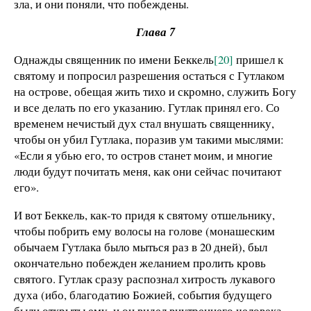
зла, и они поняли, что побеждены.
Глава 7
Однажды священник по имени Беккель
[20]
пришел к
святому и попросил разрешения остаться с Гутлаком
на острове, обещая жить тихо и скромно, служить Богу
и все делать по его указанию. Гутлак принял его. Со
временем нечистый дух стал внушать священнику,
чтобы он убил Гутлака, поразив ум такими мыслями:
«Если я убью его, то остров станет моим, и многие
люди будут почитать меня, как они сейчас почитают
его».
И вот Беккель, как-то придя к святому отшельнику,
чтобы побрить ему волосы на голове (монашеским
обычаем Гутлака было мыться раз в 20 дней), был
окончательно побежден желанием пролить кровь
святого. Гутлак сразу распознал хитрость лукавого
духа (ибо, благодатию Божией, события будущего
были открыты ему, и он видел внутреннего человека