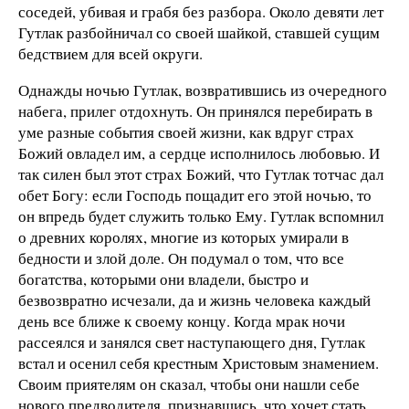
соседей, убивая и грабя без разбора. Около девяти лет
Гутлак разбойничал со своей шайкой, ставшей сущим
бедствием для всей округи.
Однажды ночью Гутлак, возвратившись из очередного
набега, прилег отдохнуть. Он принялся перебирать в
уме разные события своей жизни, как вдруг страх
Божий овладел им, а сердце исполнилось любовью. И
так силен был этот страх Божий, что Гутлак тотчас дал
обет Богу: если Господь пощадит его этой ночью, то
он впредь будет служить только Ему. Гутлак вспомнил
о древних королях, многие из которых умирали в
бедности и злой доле. Он подумал о том, что все
богатства, которыми они владели, быстро и
безвозвратно исчезали, да и жизнь человека каждый
день все ближе к своему концу. Когда мрак ночи
рассеялся и занялся свет наступающего дня, Гутлак
встал и осенил себя крестным Христовым знамением.
Своим приятелям он сказал, чтобы они нашли себе
нового предводителя, признавшись, что хочет стать