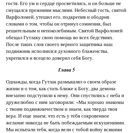
гостя. Его ум и сердце просветились, и он больше не
смущался прежними мыслями. Небесный гость, святой
Варфоломей, утешил его, подкрепив и ободрив
словами о том, чтобы он отринул сомнения, был
решительным и непоколебимым. Святой Варфоломей
обещал Гутлаку свою помощь во всех бедствиях.
После таких слов своего верного защитника наш
подвижник исполнился духовного блаженства,
укрепился и всецело доверил себя Богу.
Глава 5
Однажды, когда Гутлак размышлял о своем образе
жизни и о том, как стать ближе к Богу, два демона
внезапно подступили к нему. Они спустились с неба и
дружелюбно с ним заговорили: «Мы хорошо знакомы
с твоим подвижничеством и знаем, как тверда твоя
вера. И еще знаем, что есть у тебя сокровенное
желание никогда не быть побеждаемым искушениями.
Мы испытали тебя, когда вели с тобой войну всякими