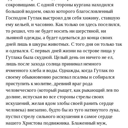
сокровищами. С одной стороны кургана находился
большой водоем, около которого благословленный
Господом Гутлак выстроил для себя хижину, ставшую
ему кельей, и часовню. Как только он здесь поселился,
то решил, что не будет носить ни шерстяной, ни
льняной одежды, а будет одеваться до конца своих
дней лишь в шкуры животных. С того дня он только так
и одевался. С первых дней жизни на острове пища у
Гутлака была скудной. Целый день он ничего не ел,
лишь после захода солнца принимал немного
ячменного хлеба и воды. Однажды, когда Гутлак по
своему обыкновению распевал псалмы и собирался
приступить к молитве, древний враг рода
человеческого (который рыщет, как рыкающий лев по
долине, испуская во все стороны стрелы своих
искушений, желая ядом злобы своей ранить сердце
человека) внезапно, будто бы из туго натянутого лука,
пустил стрелу сильного искушения в самое сердце
нашего Христова подвижника. Блаженный муж,