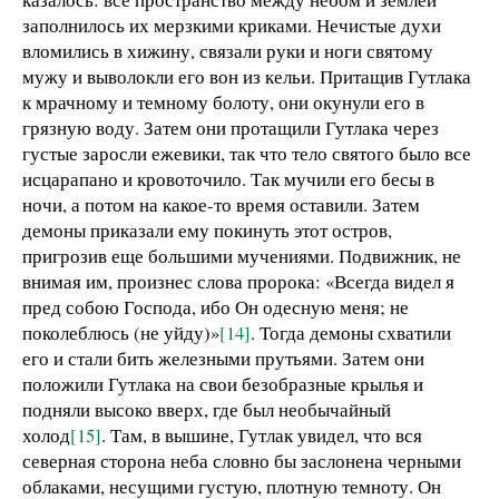
заполнилось их мерзкими криками. Нечистые духи
вломились в хижину, связали руки и ноги святому
мужу и выволокли его вон из кельи. Притащив Гутлака
к мрачному и темному болоту, они окунули его в
грязную воду. Затем они протащили Гутлака через
густые заросли ежевики, так что тело святого было все
исцарапано и кровоточило. Так мучили его бесы в
ночи, а потом на какое-то время оставили. Затем
демоны приказали ему покинуть этот остров,
пригрозив еще большими мучениями. Подвижник, не
внимая им, произнес слова пророка: «Всегда видел я
пред собою Господа, ибо Он одесную меня; не
поколеблюсь (не уйду)»
[14]
. Тогда демоны схватили
его и стали бить железными прутьями. Затем они
положили Гутлака на свои безобразные крылья и
подняли высоко вверх, где был необычайный
холод
[15]
. Там, в вышине, Гутлак увидел, что вся
северная сторона неба словно бы заслонена черными
облаками, несущими густую, плотную темноту. Он