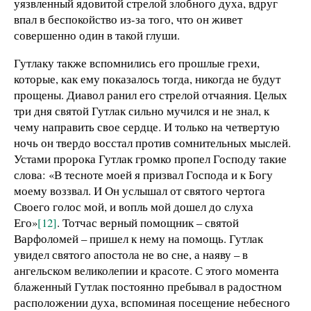
уязвленный ядовитой стрелой злобного духа, вдруг
впал в беспокойство из-за того, что он живет
совершенно один в такой глуши.
Гутлаку также вспомнились его прошлые грехи,
которые, как ему показалось тогда, никогда не будут
прощены. Диавол ранил его стрелой отчаяния. Целых
три дня святой Гутлак сильно мучился и не знал, к
чему направить свое сердце. И только на четвертую
ночь он твердо восстал против сомнительных мыслей.
Устами пророка Гутлак громко пропел Господу такие
слова: «В тесноте моей я призвал Господа и к Богу
моему воззвал. И Он услышал от святого чертога
Своего голос мой, и вопль мой дошел до слуха
Его»
[12]
. Тотчас верный помощник – святой
Варфоломей – пришел к нему на помощь. Гутлак
увидел святого апостола не во сне, а наяву – в
ангельском великолепии и красоте. С этого момента
блаженный Гутлак постоянно пребывал в радостном
расположении духа, вспоминая посещение небесного