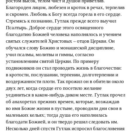
ростом высок, телом чист и душой приветлив.
Благороден лицом, любезен и кроток в речах, терпелив
и скромен. Любовь к Богу всегда горела в его сердце.
Стремясь к познанию, Гутлак прежде всего выучил
Псалтырь. Доброе сердце этого освященного
благодатию Божией человека наполнялось и учением
святых служителей Христовых – отцов Церкви. Он
обучался слову Божию и монашеской дисциплине,
учил псалмы, молитвы и гимны, согласно
установлениям святой Церкви. По примеру
подвижников он стал проводить жизнь в благочестии:
в кротости, послушании, терпении, долготерпении и
воздержанности плоти. Так прожил он в обители около
двух лет, когда сердце его посетило желание
уединиться в каком-нибудь диком месте. Гутлак прочел
об анахоретах прежних времен, которые, возжаждав
во имя Божие жизни в пустыне, проводили дни свои в
маленьких кельях; тогда душа его наполнилась
благодати Божией, и он твердо решил следовать им.
Несколько дней спустя Гутлак испросил благословения