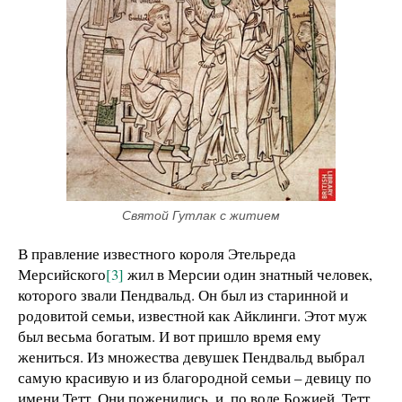
Святой Гутлак с житием
В правление известного короля Этельреда
Мерсийского
[3]
жил в Мерсии один знатный человек,
которого звали Пендвальд. Он был из старинной и
родовитой семьи, известной как Айклинги. Этот муж
был весьма богатым. И вот пришло время ему
жениться. Из множества девушек Пендвальд выбрал
самую красивую и из благородной семьи – девицу по
имени Тетт. Они поженились, и, по воле Божией, Тетт