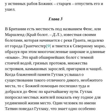
у истинных рабов Божиих – старцев – отпустить его и
ушел.
Глава 3
В Британии есть местность под названием Фенс, или
Маршленд (Край болот.
– Д.Л.
), известная своими
болотами, которая начинается с реки Гранта, недалеко
от города Грантчестер
[9]
и тянется к Северному морю,
образуя при этом многочисленные широкие и длинные
«языки». Это край обширнейших болот с темной
стоячей водой, грязных протоков, множества
островков, камышовых зарослей, пригорков и чащоб.
Когда блаженной памяти Гутлак услышал о
существовании такого отличного дикого, необжитого
места, то с Божией помощью поспешил туда и
добрался до Фенс по кратчайшему пути. Гутлак
попросил местных жителей показать ему годное для
уединенной жизни место. Один человек по имени
Татвин поведал Гутлаку, что знает одно особенно