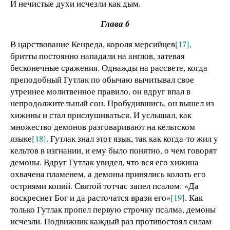
И нечистые духи исчезли как дым.
Глава 6
В царствование Кенреда, короля мерсийцев
[17]
,
бритты постоянно нападали на англов, затевая
бесконечные сражения. Однажды на рассвете, когда
преподобный Гутлак по обычаю вычитывал свое
утреннее молитвенное правило, он вдруг впал в
непродолжительный сон. Пробудившись, он вышел из
хижины и стал прислушиваться. И услышал, как
множество демонов разговаривают на кельтском
языке
[18]
. Гутлак знал этот язык, так как когда-то жил у
кельтов в изгнании, и ему было понятно, о чем говорят
демоны. Вдруг Гутлак увидел, что вся его хижина
охвачена пламенем, а демоны принялись колоть его
остриями копий. Святой тотчас запел псалом: «Да
воскреснет Бог и да расточатся врази его»
[19]
. Как
только Гутлак пропел первую строчку псалма, демоны
исчезли. Подвижник каждый раз противостоял силам