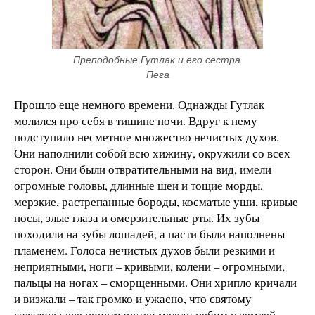
Преподобные Гутлак и его сестра 
Пега
Прошло еще немного времени. Однажды Гутлак
молился про себя в тишине ночи. Вдруг к нему
подступило несметное множество нечистых духов.
Они наполнили собой всю хижину, окружили со всех
сторон. Они были отвратительными на вид, имели
огромные головы, длинные шеи и тощие морды,
мерзкие, растрепанные бороды, косматые уши, кривые
носы, злые глаза и омерзительные рты. Их зубы
походили на зубы лошадей, а пасти были наполнены
пламенем. Голоса нечистых духов были резкими и
неприятными, ноги – кривыми, колени – огромными,
пальцы на ногах – сморщенными. Они хрипло кричали
и визжали – так громко и ужасно, что святому
казалось: все пространство между небом и землей