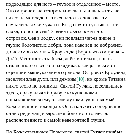
подходящее для него – глухое и отдаленное – место.
Это островок, на котором многие пытались жить, но
никто не мог задержаться надолго, так как там
случались всякие ужасы. Когда святой услышал эти
слова, то попросил Татвина показать ему этот
островок. Сев в лодку, они поплыли через дикие и
глухие болотистые дебри, пока наконец не добрались
до искомого места – Кроуленда (Вороньего острова.
–
Д.Л.
). Местность эта была, действительно, очень
отдаленной от всего и находилась как раз в самой
середине вышеуказанного района. Островок Кроуленд
заселяли злые духи, или демоны
[10]
, но кроме Татвина
никто этого не понимал. Святой Гутлак, поселившись
здесь, сразу начал борьбу с искушениями,
посылавшимися ему злыми духами, укрепляемый
Божественной помощью. Он начал жить совершенно
один среди чащ и зарослей болотистого места,
расположенного в самой невероятной глуши.
По Божественному Промыслу, святой Гутлак прибыл