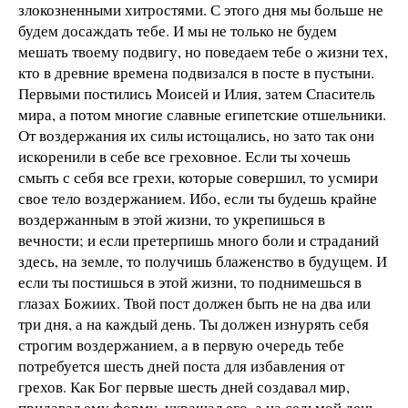
злокозненными хитростями. С этого дня мы больше не
будем досаждать тебе. И мы не только не будем
мешать твоему подвигу, но поведаем тебе о жизни тех,
кто в древние времена подвизался в посте в пустыни.
Первыми постились Моисей и Илия, затем Спаситель
мира, а потом многие славные египетские отшельники.
От воздержания их силы истощались, но зато так они
искоренили в себе все греховное. Если ты хочешь
смыть с себя все грехи, которые совершил, то усмири
свое тело воздержанием. Ибо, если ты будешь крайне
воздержанным в этой жизни, то укрепишься в
вечности; и если претерпишь много боли и страданий
здесь, на земле, то получишь блаженство в будущем. И
если ты постишься в этой жизни, то поднимешься в
глазах Божиих. Твой пост должен быть не на два или
три дня, а на каждый день. Ты должен изнурять себя
строгим воздержанием, а в первую очередь тебе
потребуется шесть дней поста для избавления от
грехов. Как Бог первые шесть дней создавал мир,
придавал ему форму, украшал его, а на седьмой день