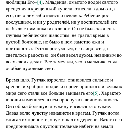
любящим Его»
[4]
. Младенца, омытого водой святого
крещения в крещенской купели, отнесли в дом отца
его, где о нем заботились и пеклись. Ребенок рос
послушным, и ни у родителей, ни у воспитателей его
не было с ним никаких хлопот. Он не был склонен к
глупым ребяческим шалостям, не тратил время в
пустой болтовне, не было в нем заметно лжи и
притворства. Гутлак рос умным, его лицо всегда
светилось радостью, он был весел духом, невинным во
всех своих делах. Все замечали, что в мальчике сиял
особый духовный свет.
Время шло, Гутлак взрослел, становился сильнее и
крепче, и храбрые подвиги героев прошлого и великих
мира сего стали все больше занимать его
[5]
. Характер
юноши изменился, в нем проснулась воинственность.
Он собрал большую дружину и взялся за оружие.
Давая волю чувству ненависти к врагам, Гутлак дотла
сжигал их крепости, опустошал их деревни. Ватага его
предпринимала опустошительные набеги на земли