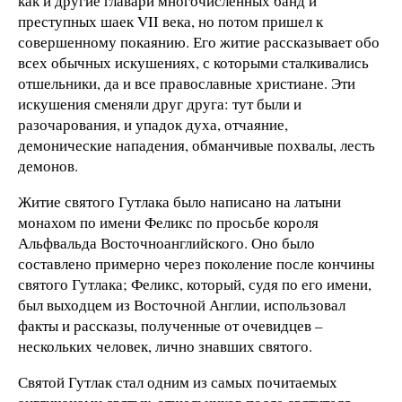
как и другие главари многочисленных банд и
преступных шаек VII века, но потом пришел к
совершенному покаянию. Его житие рассказывает обо
всех обычных искушениях, с которыми сталкивались
отшельники, да и все православные христиане. Эти
искушения сменяли друг друга: тут были и
разочарования, и упадок духа, отчаяние,
демонические нападения, обманчивые похвалы, лесть
демонов.
Житие святого Гутлака было написано на латыни
монахом по имени Феликс по просьбе короля
Альфвальда Восточноанглийского. Оно было
составлено примерно через поколение после кончины
святого Гутлака; Феликс, который, судя по его имени,
был выходцем из Восточной Англии, использовал
факты и рассказы, полученные от очевидцев –
нескольких человек, лично знавших святого.
Святой Гутлак стал одним из самых почитаемых