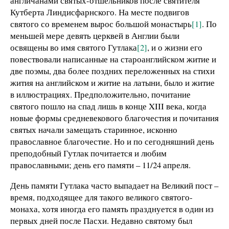
англичанами святых-отшельников после святителя
Кутберта Линдисфарнского. На месте подвигов
святого со временем вырос большой монастырь
[1]
. По
меньшей мере девять церквей в Англии были
освящены во имя святого Гутлака
[2]
, и о жизни его
повествовали написанные на староанглийском житие и
две поэмы, два более поздних переложенных на стихи
жития на английском и житие на латыни, было и житие
в иллюстрациях. Предположительно, почитание
святого пошло на спад лишь в конце XIII века, когда
новые формы средневекового благочестия и почитания
святых начали замещать старинное, исконно
православное благочестие. Но и по сегодняшний день
преподобный Гутлак почитается и любим
православными; день его памяти – 11/24 апреля.
День памяти Гутлака часто выпадает на Великий пост –
время, подходящее для такого великого святого-
монаха, хотя иногда его память празднуется в один из
первых дней после Пасхи. Недавно святому был