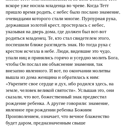
вскоре уже носила младенца во чреве. Когда Тетт
пришло время родить, с небес было послано знамение,
очевидцами которого стали многие. Пурпурная рука,
державшая золотой крест, простерлась с небес,
указывая на дверь дома, где должен был вот-вот
родиться младенец. Те, кто стал свидетелем этого,
поспешили ближе разглядеть знак. Но тогда рука с
крестом исчезла в небе. Люди, видевшие это чудо,
упали ниц и принялись горячо и усердно молить Бога,
чтобы Он послал им объяснение знамения, так
внезапно явленного. И вот, по окончании молитвы
вышла из дома женщина и обратилась к ним:
«Укрепите свое сердце и дух, ибо родился здесь, на
земле, человек великой святости». Услышав это, они
сказали, что вот, божественный знак предвестил
рождение ребенка. А другие говорили: знамение,
явленное при рождении ребенка Божиим
Произволением, означает, что вечное блаженство
будет даром, предназначенным свыше