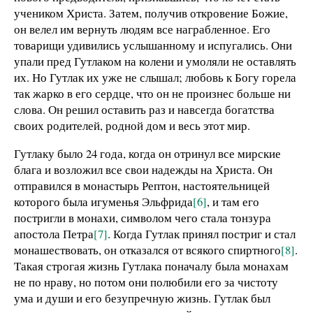
учеником Христа. Затем, получив откровение Божие,
он велел им вернуть людям все награбленное. Его
товарищи удивились услышанному и испугались. Они
упали пред Гутлаком на колени и умоляли не оставлять
их. Но Гутлак их уже не слышал; любовь к Богу горела
так жарко в его сердце, что он не произнес больше ни
слова. Он решил оставить раз и навсегда богатства
своих родителей, родной дом и весь этот мир.
Гутлаку было 24 года, когда он отринул все мирские
блага и возложил все свои надежды на Христа. Он
отправился в монастырь Рептон, настоятельницей
которого была игуменья Эльфрида
[6]
, и там его
постригли в монахи, символом чего стала тонзура
апостола Петра
[7]
. Когда Гутлак принял постриг и стал
монашествовать, он отказался от всякого спиртного
[8]
.
Такая строгая жизнь Гутлака поначалу была монахам
не по нраву, но потом они полюбили его за чистоту
ума и души и его безупречную жизнь. Гутлак был