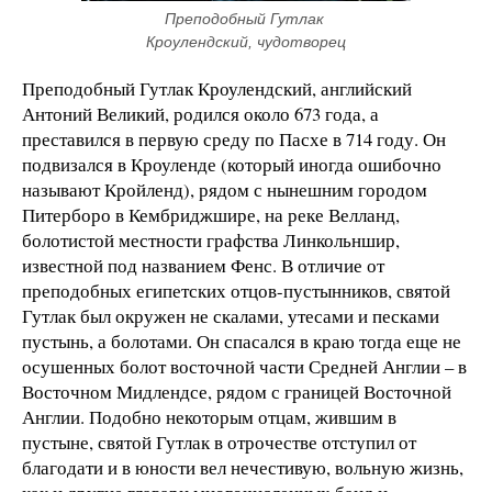
Преподобный Гутлак 
Кроулендский, чудотворец
Преподобный Гутлак Кроулендский, английский
Антоний Великий, родился около 673 года, а
преставился в первую среду по Пасхе в 714 году. Он
подвизался в Кроуленде (который иногда ошибочно
называют Кройленд), рядом с нынешним городом
Питерборо в Кембриджшире, на реке Велланд,
болотистой местности графства Линкольншир,
известной под названием Фенс. В отличие от
преподобных египетских отцов-пустынников, святой
Гутлак был окружен не скалами, утесами и песками
пустынь, а болотами. Он спасался в краю тогда еще не
осушенных болот восточной части Средней Англии – в
Восточном Мидлендсе, рядом с границей Восточной
Англии. Подобно некоторым отцам, жившим в
пустыне, святой Гутлак в отрочестве отступил от
благодати и в юности вел нечестивую, вольную жизнь,