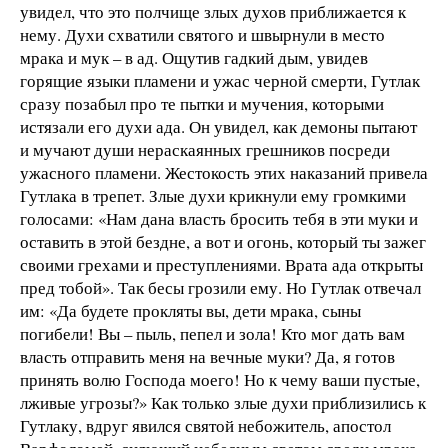
увидел, что это полчище злых духов приближается к
нему. Духи схватили святого и швырнули в место
мрака и мук – в ад. Ощутив гадкий дым, увидев
горящие языки пламени и ужас черной смерти, Гутлак
сразу позабыл про те пытки и мучения, которыми
истязали его духи ада. Он увидел, как демоны пытают
и мучают души нераскаянных грешников посреди
ужасного пламени. Жестокость этих наказаний привела
Гутлака в трепет. Злые духи крикнули ему громкими
голосами: «Нам дана власть бросить тебя в эти муки и
оставить в этой бездне, а вот и огонь, который ты зажег
своими грехами и преступлениями. Врата ада открыты
пред тобой». Так бесы грозили ему. Но Гутлак отвечал
им: «Да будете прокляты вы, дети мрака, сыны
погибели! Вы – пыль, пепел и зола! Кто мог дать вам
власть отправить меня на вечные муки? Да, я готов
принять волю Господа моего! Но к чему ваши пустые,
лживые угрозы?» Как только злые духи приблизились к
Гутлаку, вдруг явился святой небожитель, апостол