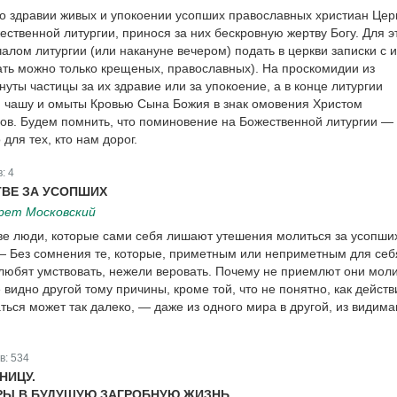
о здравии живых и упокоении усопших православных христиан Цер
ственной литургии, принося за них бескровную жертву Богу. Для э
алом литургии (или накануне вечером) подать в церкви записки с и
ть можно только крещеных, православных). На проскомидии из
уты частицы за их здравие или за упокоение, а в конце литургии
 чашу и омыты Кровью Сына Божия в знак омовения Христом
хов. Будем помнить, что поминовение на Божественной литургии — 
для тех, кто нам дорог.
в:
4
ВЕ ЗА УСОПШИХ
рет Московский
тве люди, которые сами себя лишают утешения молиться за усопши
— Без сомнения те, которые, приметным или неприметным для себ
любят умствовать, нежели веровать. Почему не приемлют они мол
видно другой тому причины, кроме той, что не понятно, как действ
ься может так далеко, — даже из одного мира в другой, из видима
в:
534
НИЦУ.
РЫ В БУДУЩУЮ ЗАГРОБНУЮ ЖИЗНЬ