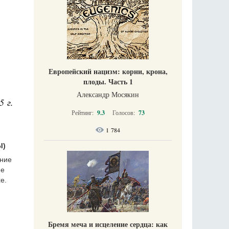
Европейский нацизм: корни, крона,
плоды. Часть 1
Александр Мосякин
5 г.
Рейтинг:
9.3
Голосов:
73
1 784
Ы)
ание
ие
е.
Бремя меча и исцеление сердца: как