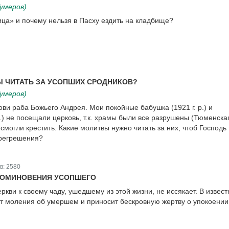
умеров)
ица» и почему нельзя в Пасху ездить на кладбище?
 ЧИТАТЬ ЗА УСОПШИХ СРОДНИКОВ?
умеров)
ви раба Божьего Андрея. Мои покойные бабушка (1921 г. р.) и
р.) не посещали церковь, т.к. храмы были все разрушены (Тюменска
о смогли крестить. Какие молитвы нужно читать за них, чтоб Господь
прегрешения?
в:
2580
ПОМИНОВЕНИЯ УСОПШЕГО
кви к своему чаду, ушедшему из этой жизни, не иссякает. В извес
т моления об умершем и приносит бескровную жертву о упокоении