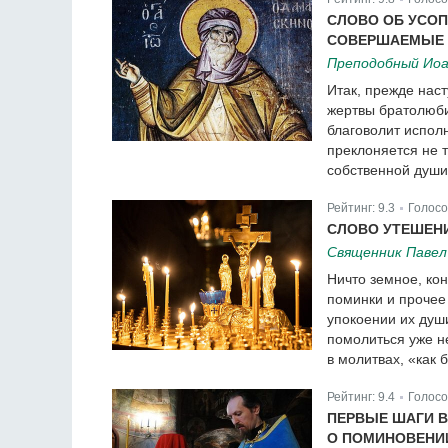
|
СЛОВО ОБ УСОП
СОВЕРШАЕМЫЕ 
Преподобный Иоа
Итак, прежде наст
жертвы братолюб
благоволит испол
преклоняется не т
собственной души,
Рейтинг:
9.3
Голосо
|
СЛОВО УТЕШЕН
Священник Павел
Ничто земное, ко
поминки и прочее
упокоении их душ
помолиться уже н
в молитвах, «как 
Рейтинг:
9.4
Голосо
|
ПЕРВЫЕ ШАГИ В
О ПОМИНОВЕНИ