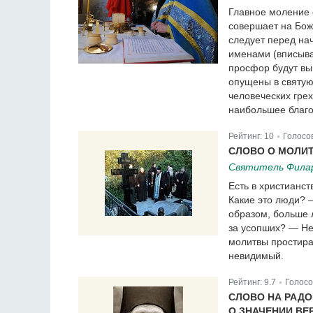
Главное моление 
совершает на Боже
следует перед нач
именами (вписыва
просфор будут вын
опущены в святую
человеческих гре
наибольшее благо 
Рейтинг:
10
Голосо
|
СЛОВО О МОЛИТ
Святитель Фила
Есть в христианс
Какие это люди? 
образом, больше 
за усопших? — Не 
молитвы простират
невидимый.
Рейтинг:
9.7
Голосо
|
СЛОВО НА РАДО
О ЗНАЧЕНИИ ВЕ