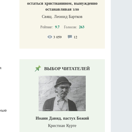
остаться христианином, вынужденно
останавливая зло
Свящ. Леонид Бартков
Рейтинг:
9.7
Голосов:
263
3 059
12
ВЫБОР ЧИТАТЕЛЕЙ
я
тные
Иоанн Давид, пастух Божий
Кристиан Курте