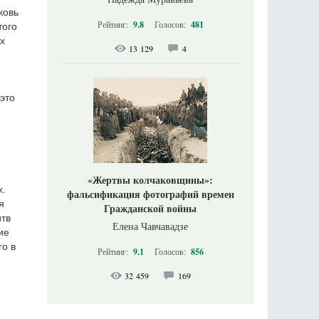
ковь
Рейтинг:
9.8
Голосов:
481
того
х
13 129
4
это
«Жертвы колчаковщины»:
х.
фальсификация фотографий времен
я
Гражданской войны
итв
Елена Чавчавадзе
ие
го в
Рейтинг:
9.1
Голосов:
856
32 459
169