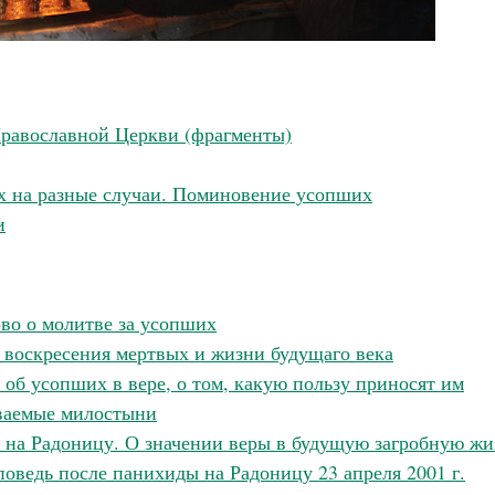
равославной Церкви (фрагменты)
х на разные случаи. Поминовение усопших
и
во о молитве за усопших
 воскресения мертвых и жизни будущаго века
 об усопших в вере, о том, какую пользу приносят им
аваемые милостыни
 на Радоницу. О значении веры в будущую загробную жи
оведь после панихиды на Радоницу 23 апреля 2001 г.