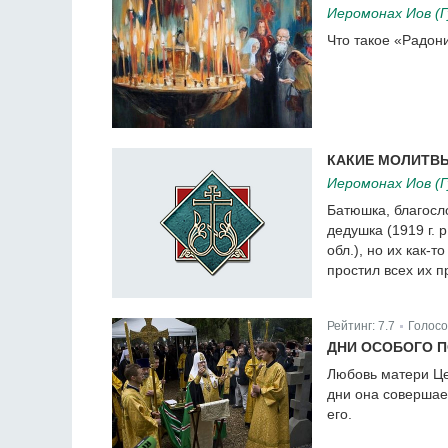
Иеромонах Иов (Г
Что такое «Радон
КАКИЕ МОЛИТВЫ
Иеромонах Иов (Г
Батюшка, благосло
дедушка (1919 г. 
обл.), но их как-т
простил всех их 
Рейтинг:
7.7
Голосо
|
ДНИ ОСОБОГО 
Любовь матери Цер
дни она совершае
его.