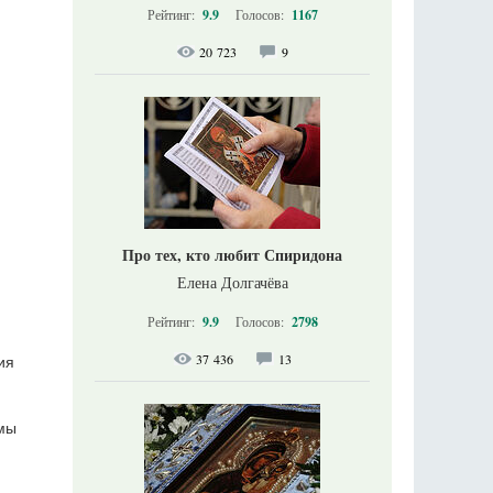
Рейтинг:
9.9
Голосов:
1167
20 723
9
Про тех, кто любит Спиридона
Елена Долгачёва
Рейтинг:
9.9
Голосов:
2798
37 436
13
ия
 мы