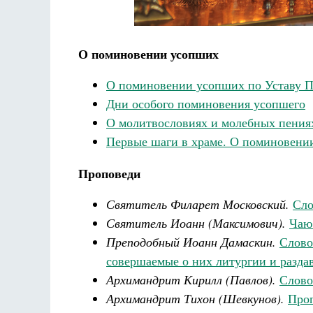
О поминовении усопших
О поминовении усопших по Уставу П
Дни особого поминовения усопшего
О молитвословиях и молебных пения
Первые шаги в храме. О поминовени
Проповеди
Святитель Филарет Московский.
Сло
Святитель Иоанн (Максимович).
Чаю
Преподобный Иоанн Дамаскин.
Слово
совершаемые о них литургии и разд
Архимандрит Кирилл (Павлов).
Слово
Архимандрит Тихон (Шевкунов).
Проп