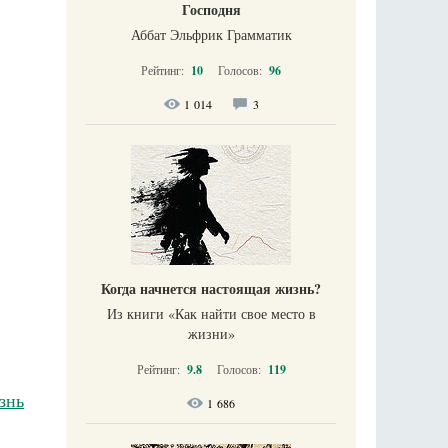
Господня
Аббат Эльфрик Грамматик
Рейтинг:
10
Голосов:
96
1 014
3
Когда начнется настоящая жизнь?
Из книги «Как найти свое место в
жизни​»
Рейтинг:
9.8
Голосов:
119
знь
1 686