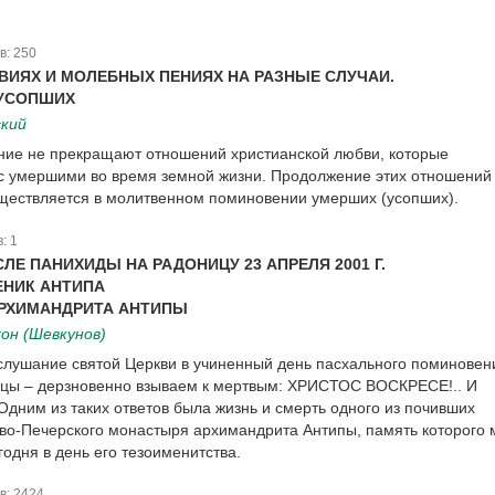
в:
250
ИЯХ И МОЛЕБНЫХ ПЕНИЯХ НА РАЗНЫЕ СЛУЧАИ.
УСОПШИХ
кий
ние не прекращают отношений христианской любви, которые
с умершими во время земной жизни. Продолжение этих отношений
ществляется в молитвенном поминовении умерших (усопших).
в:
1
ЛЕ ПАНИХИДЫ НА РАДОНИЦУ 23 АПРЕЛЯ 2001 Г.
НИК АНТИПА
АРХИМАНДРИТА АНТИПЫ
он (Шевкунов)
слушание святой Церкви в учиненный день пасхального поминовен
ицы – дерзновенно взываем к мертвым: ХРИСТОС ВОСКРЕСЕ!.. И
Одним из таких ответов была жизнь и смерть одного из почивших
во-Печерского монастыря архимандрита Антипы, память которого
одня в день его тезоименитства.
в:
2424