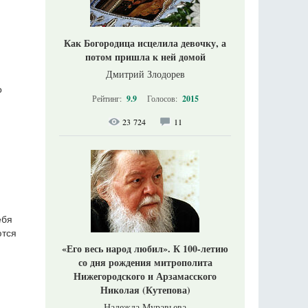
Как Богородица исцелила девочку, а
потом пришла к ней домой
Дмитрий Злодорев
о
Рейтинг:
9.9
Голосов:
2015
23 724
11
ебя
ются
«Его весь народ любил». К 100-летию
со дня рождения митрополита
Нижегородского и Арзамасского
Николая (Кутепова)
Надежда Муравьева