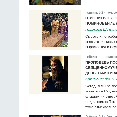
Рейтинг:
9.2
Голосо
|
О МОЛИТВОСЛОВ
ПОМИНОВЕНИЕ 
Гермоген Шиманс
Смерть и погребе
связывали живых 
выражается и осу
Рейтинг:
10
Голосо
|
ПРОПОВЕДЬ ПОС
СВЯЩЕННОМУЧЕ
ДЕНЬ ПАМЯТИ 
Архимандрит Тих
Сегодня мы за по
усопших – Радон
слышим их ответ. 
подвижников Пско
тоже отмечаем сег
Рейтинг:
9.8
Голосо