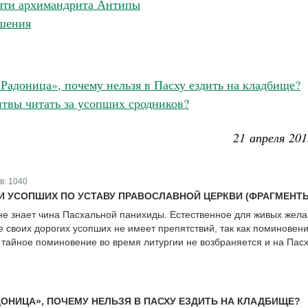
яти архимандрита Антипы
шения
«Радоница», почему нельзя в Пасху ездить на кладбище?
твы читать за усопших сродников?
21 апреля 201
в:
1040
 УСОПШИХ ПО УСТАВУ ПРАВОСЛАВНОЙ ЦЕРКВИ (ФРАГМЕНТ
не знает чина Пасхальной панихиды. Естественное для живых жел
е своих дорогих усопших не имеет препятствий, так как поминовен
 тайное поминовение во время литургии не возбраняется и на Пасх
ДОНИЦА», ПОЧЕМУ НЕЛЬЗЯ В ПАСХУ ЕЗДИТЬ НА КЛАДБИЩЕ?