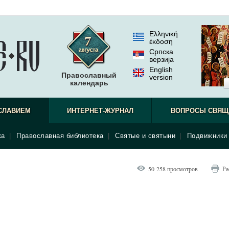
Ελληνική
έκδοση
Српска
верзиjа
English
Православный
version
календарь
СЛАВИЕМ
ИНТЕРНЕТ-ЖУРНАЛ
ВОПРОСЫ СВЯЩ
ка
|
Православная библиотека
|
Святые и святыни
|
Подвижники 
50 258 просмотров
Ра