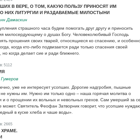
ШИХ В ВЕРЕ, О ТОМ, КАКУЮ ПОЛЬЗУ ПРИНОСЯТ ИМ
О НИХ ЛИТУРГИИ И РАЗДАВАЕМЫЕ МИЛОСТЫНИ
нн Дамаскин
упления страшного часа будем помогать друг другу и приносить
ия милосердующему о душах Богу. Человеколюбивый Господь
нять прошения своих тварей, относящиеся ко спасению, и особенн
огда, когда кто-либо подвизается ради только спасения своей
 но когда делает сие и ради ближнего.
в:
5112
ИЯ
 Гумеров
нечно, уже не интересует усопших. Дорогие надгробия, пышные
 не нужны им. Нужно им только одно – наша горячая молитва о
и и о прощении их вольных и невольных грехов. Сам умерший за с
е может. Святитель Феофан Затворник говорит, что усопшие нужда
бедный в куске хлеба и чаше воды».
в:
2665
 ХРАМЕ.
И