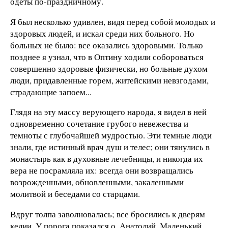
одеты по-праздничному.
Я был несколько удивлен, видя перед собой молодых и
здоровых людей, и искал среди них больного. Но
больных не было: все оказались здоровыми. Только
позднее я узнал, что в Оптину ходили собороваться
совершенно здоровые физически, но больные духом
люди, придавленные горем, житейскими невзгодами,
страдающие запоем...
Глядя на эту массу верующего народа, я видел в ней
одновременно сочетание грубого невежества и
темноты с глубочайшей мудростью. Эти темные люди
знали, где истинный врач душ и телес; они тянулись в
монастырь как в духовные лечебницы, и никогда их
вера не посрамляла их: всегда они возвращались
возрожденными, обновленными, закаленными
молитвой и беседами со старцами.
Вдруг толпа заволновалась; все бросились к дверям
келии. У порога показался о. Анатолий. Маленький