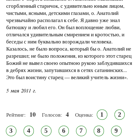
сгорбленный старичок, с удивительно юным лицом,
чистыми, ясными, детскими глазами, о. Анатолий
чрезвычайно располагал к себе. Я давно уже знал
батюшку и любил его. Он был воплощение любви,
отличался удивительным смирением и кротостью, и
беседы с ним буквально возрождали человека.
Казалось, не было вопроса, который бы о. Анатолий не
разрешил; не было положения, из которого этот старец
Божий не вывел своею опытною рукою заблудившихся
в дебрях жизни, запутавшихся в сетях сатанинских...
Это был воистину старец — великий учитель жизни».
5 мая 2011 г.
10
4
1
2
Рейтинг:
Голосов:
Оценка:
3
4
5
6
7
8
9