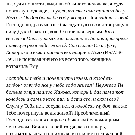
ты, судя по плоти, видишь обычного человека, а судя
по языку и одежде, - иудея,
то ты сама просила бы у
Него, и Он дал бы тебе воду живую
. Под
водою живой
Господь подразумевает благодатную и животворящую
силу Духа Святаго, кою Он обещал верным.
Кто
верует в Меня, у того, как сказано в Писании, из чрева
потекут реки воды живой. Сие сказал Он о Духе,
Которого имели принять верующие в Него
(Ин.7:38-
39). Не понимая ничего из всего того, женщина
возразила Ему:
Господин! тебе и почерпнуть нечем, а колодезь
глубок; откуда же у тебя вода живая? Неужели Ты
больше отца нашего Иакова, который дал нам этот
колодезь и сам из него пил, и дети его, и скот его?
Слуги у Тебя нет, сосуда нет,
а колодезь глубок
, как же
Тебе почерпнуть воды живой? Преоблаченный
Господь казался женщине обычным беспомощным
человеком. Водою живой тогда, как и теперь,
называлась вода родниковая, в отличие от дождевой,