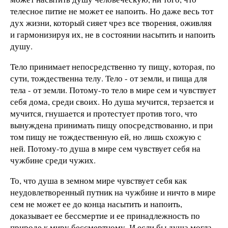
телесное питие не может ее напоить. Но даже весь тот
дух жизни, который сияет чрез все творения, оживляя
и гармонизируя их, не в состоянии насытить и напоить
душу.
Тело принимает непосредственно ту пищу, которая, по
сути, тождественна телу. Тело - от земли, и пища для
тела - от земли. Потому-то тело в мире сем и чувствует
себя дома, среди своих. Но душа мучится, терзается и
мучится, гнушается и протестует против того, что
вынуждена принимать пищу опосредствованно, и при
том пищу не тождественную ей, но лишь схожую с
ней. Потому-то душа в мире сем чувствует себя на
чужбине среди чужих.
То, что душа в земном мире чувствует себя как
неудовлетворенный путник на чужбине и ничто в мире
сем не может ее до конца насытить и напоить,
доказывает ее бессмертие и ее принадлежность по
природе к миру бессмертному. И если бы душа могла