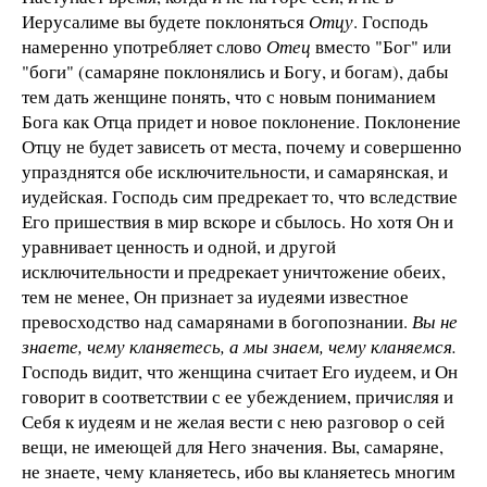
Иерусалиме вы будете поклоняться
Отцу
. Господь
намеренно употребляет слово
Отец
вместо "Бог" или
"боги" (самаряне поклонялись и Богу, и богам), дабы
тем дать женщине понять, что с новым пониманием
Бога как Отца придет и новое поклонение. Поклонение
Отцу не будет зависеть от места, почему и совершенно
упразднятся обе исключительности, и самарянская, и
иудейская. Господь сим предрекает то, что вследствие
Его пришествия в мир вскоре и сбылось. Но хотя Он и
уравнивает ценность и одной, и другой
исключительности и предрекает уничтожение обеих,
тем не менее, Он признает за иудеями известное
превосходство над самарянами в богопознании.
Вы не
знаете, чему кланяетесь, а мы знаем, чему кланяемся.
Господь видит, что женщина считает Его иудеем, и Он
говорит в соответствии с ее убеждением, причисляя и
Себя к иудеям и не желая вести с нею разговор о сей
вещи, не имеющей для Него значения. Вы, самаряне,
не знаете, чему кланяетесь, ибо вы кланяетесь многим