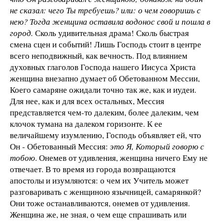
не сказал: чего Ты требуешь? или: о чем говоришь с
нею? Тогда женщина оставила водонос свой и пошла в
город.
Сколь удивительная драма! Сколь быстрая
смена сцен и событий! Лишь Господь стоит в центре
всего неподвижный, как вечность. Под влиянием
духовных глаголов Господа нашего Иисуса Христа
женщина внезапно думает об Обетованном Мессии,
Коего самаряне ожидали точно так же, как и иудеи.
Для нее, как и для всех остальных, Мессия
представляется чем-то далеким, более далеким, чем
клочок тумана на далеком горизонте. К ее
величайшему изумлению, Господь объявляет ей, что
Он - Обетованный Мессия:
это Я, Который говорю с
тобою
. Онемев от удивления, женщина ничего Ему не
отвечает. В то время из города возвращаются
апостолы и изумляются: о чем их Учитель может
разговаривать с женщиною язычницей, самарянкой?
Они тоже останавливаются, онемев от удивления.
Женщина же, не зная, о чем еще спрашивать или