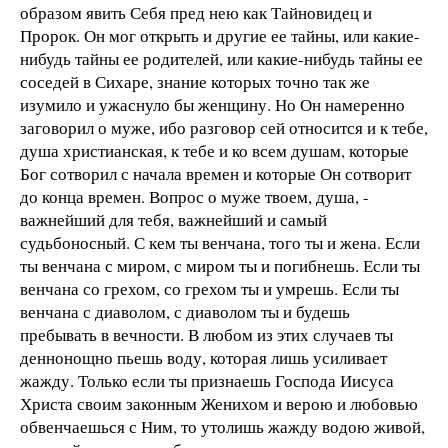
образом явить Себя пред нею как Тайновидец и
Пророк. Он мог открыть и другие ее тайны, или какие-
нибудь тайны ее родителей, или какие-нибудь тайны ее
соседей в Сихаре, знание которых точно так же
изумило и ужаснуло бы женщину. Но Он намеренно
заговорил о муже, ибо разговор сей относится и к тебе,
душа христианская, к тебе и ко всем душам, которые
Бог сотворил с начала времен и которые Он сотворит
до конца времен. Вопрос о муже твоем, душа, -
важнейший для тебя, важнейший и самый
судьбоносный. С кем ты венчана, того ты и жена. Если
ты венчана с миром, с миром ты и погибнешь. Если ты
венчана со грехом, со грехом ты и умрешь. Если ты
венчана с диаволом, с диаволом ты и будешь
пребывать в вечности. В любом из этих случаев ты
деннонощно пьешь воду, которая лишь усиливает
жажду. Только если ты признаешь Господа Иисуса
Христа своим законным Женихом и верою и любовью
обвенчаешься с Ним, то утолишь жажду водою живой,