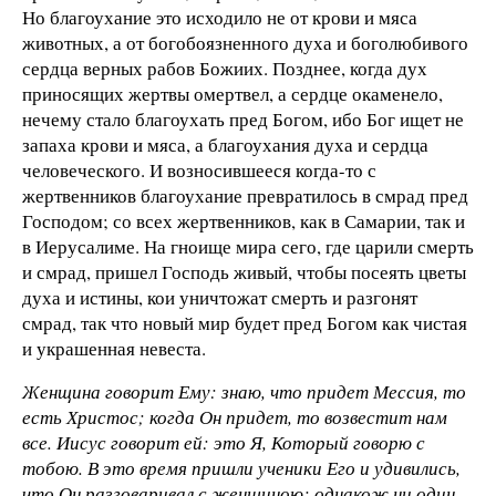
Но благоухание это исходило не от крови и мяса
животных, а от богобоязненного духа и боголюбивого
сердца верных рабов Божиих. Позднее, когда дух
приносящих жертвы омертвел, а сердце окаменело,
нечему стало благоухать пред Богом, ибо Бог ищет не
запаха крови и мяса, а благоухания духа и сердца
человеческого. И возносившееся когда-то с
жертвенников благоухание превратилось в смрад пред
Господом; со всех жертвенников, как в Самарии, так и
в Иерусалиме. На гноище мира сего, где царили смерть
и смрад, пришел Господь живый, чтобы посеять цветы
духа и истины, кои уничтожат смерть и разгонят
смрад, так что новый мир будет пред Богом как чистая
и украшенная невеста.
Женщина говорит Ему: знаю, что придет Мессия, то
есть Христос; когда Он придет, то возвестит нам
все. Иисус говорит ей: это Я, Который говорю с
тобою. В это время пришли ученики Его и удивились,
что Он разговаривал с женщиною; однакож ни один