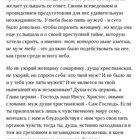
желает услышать ее ответ, Своим всеведением и
провидением предуготовляя для нее удивительную
неожиданность.
У тебя было пять мужей
- и сего
было довольно, чтобы поразить женщину, но когда она
еще услышала и о своей преступной тайне, которую
хотела скрыть, а именно:
тот, которого ныне имеешь,
не муж тебе
- это должно было подействовать на нее,
как гром среди ясного неба.
Но не укоряй женщину самарянку, душа христианская,
не укоряй, но спроси себя: кто твой муж? И не было ли
и у тебя уже пяти мужей? И не является ли твой
нынешний муж незаконным? Душа есть церковь, а
Глава церкви - Господь наш Иисус Христос, иными
словами: муж души христианской - Сам Господь. Если
ты прилеплялась лишь к чувственному миру сему,
венчаясь с ним и блудодействуя с ним чрез свои пять
органов чувств, тогда ты, душа, истинно находишься в
том же греховном и незавидном положении, в коем