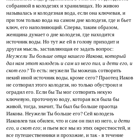
собранной в колодезях и хранилищах. Но живою
называлась и колодезная вода, если она ключевая, и
при том только вода на самом дне колодезя, где и бьет
ключ, его наполняющий. Сперва, таким образом,
женщина думает о дне колодезя, где находится
источник воды. Но тут же ей в голову приходит и
другая мысль, заставляющая ее задать вопрос:
Неужели Ты больше отца нашего Иакова, который
дал нам этот колодезь и сам из него пил, и дети его, и
скот его?
То есть: неужели Ты можешь сотворить
некий иной источник воды, кроме сего? Праотец Иаков
не сотворил этого колодезя, но только обустроил и
оградил его. Если бы Ты мог сотворить некую
ключевую, проточную воду, которая вся была бы
живой, тогда, значит, Ты был бы больше праотца
Иакова. Неужели Ты больше его? Сей колодезь
Иаковлев так обилен, что и сам он пил из него,
и дети
его, и скот его
; и пьем все мы из этих окрестностей, и
все путешественники и прохожие, и так - в течение