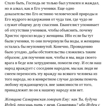
Стало быть, Господь не только был утомлен и жаждал,
но и алкал, как и Его ученики. Еще одно
доказательство Его истинно человеческой природы и
Его мудрого воздержания от чуда там, где чудо не
служит общему делу спасения. Евангелист упоминает
об отсутствии учеников, чтобы объяснить, почему
Христос просил воды у женщины. Ибо если бы тут
были ученики, то они почерпнули бы воды, и женщина
осталась бы неупомянутой. Конечно, Провидению
было угодно, дабы обстоятельства сложились таким
образом; для поучения нам, чтобы и мы, видя своего
врага в беде или затруднении, помогли ему. И если наш
народ враждует с соседним народом, мы как люди не
смеем переносить эту вражду на всякого человека из
того народа, но в конкретном случае должны помочь
любому нуждающемуся, вне зависимости от того,
принадлежит ли он к нашему народу или нет.
Женщина Самарянская говорит Ему: как Ты, будучи
Иудей, просишь пить у меня, Самарянки? ибо Иудеи с