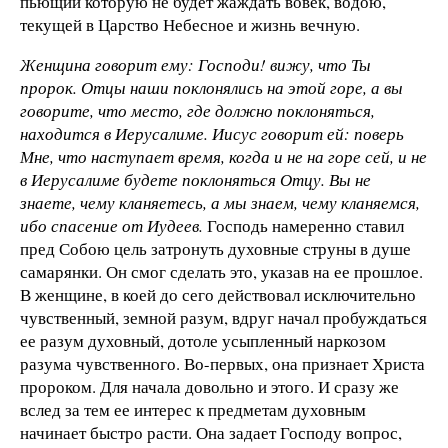
пьющий которую не будет жаждать вовек, водою,
текущей в Царство Небесное и жизнь вечную.
Женщина говорит ему: Господи! вижу, что Ты
пророк. Отцы наши поклонялись на этой горе, а вы
говорите, что место, где должно поклоняться,
находится в Иерусалиме. Иисус говорит ей: поверь
Мне, что наступает время, когда и не на горе сей, и не
в Иерусалиме будете поклоняться Отцу. Вы не
знаете, чему кланяетесь, а мы знаем, чему кланяемся,
ибо спасение от Иудеев.
Господь намеренно ставил
пред Собою цель затронуть духовные струны в душе
самарянки. Он смог сделать это, указав на ее прошлое.
В женщине, в коей до сего действовал исключительно
чувственный, земной разум, вдруг начал пробуждаться
ее разум духовный, дотоле усыпленный наркозом
разума чувственного. Во-первых, она признает Христа
пророком. Для начала довольно и этого. И сразу же
вслед за тем ее интерес к предметам духовным
начинает быстро расти. Она задает Господу вопрос,