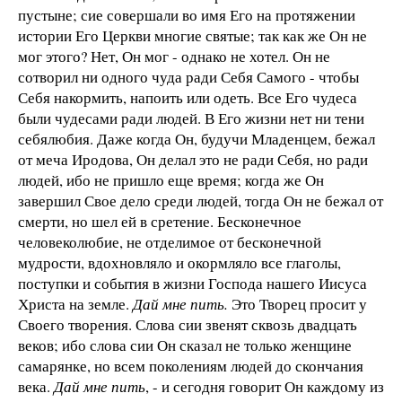
пустыне; сие совершали во имя Его на протяжении
истории Его Церкви многие святые; так как же Он не
мог этого? Нет, Он мог - однако не хотел. Он не
сотворил ни одного чуда ради Себя Самого - чтобы
Себя накормить, напоить или одеть. Все Его чудеса
были чудесами ради людей. В Его жизни нет ни тени
себялюбия. Даже когда Он, будучи Младенцем, бежал
от меча Иродова, Он делал это не ради Себя, но ради
людей, ибо не пришло еще время; когда же Он
завершил Свое дело среди людей, тогда Он не бежал от
смерти, но шел ей в сретение. Бесконечное
человеколюбие, не отделимое от бесконечной
мудрости, вдохновляло и окормляло все глаголы,
поступки и события в жизни Господа нашего Иисуса
Христа на земле.
Дай мне пить.
Это Творец просит у
Своего творения. Слова сии звенят сквозь двадцать
веков; ибо слова сии Он сказал не только женщине
самарянке, но всем поколениям людей до скончания
века.
Дай мне пить
, - и сегодня говорит Он каждому из