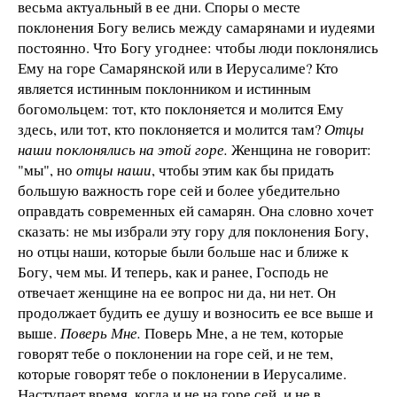
весьма актуальный в ее дни. Споры о месте
поклонения Богу велись между самарянами и иудеями
постоянно. Что Богу угоднее: чтобы люди поклонялись
Ему на горе Самарянской или в Иерусалиме? Кто
является истинным поклонником и истинным
богомольцем: тот, кто поклоняется и молится Ему
здесь, или тот, кто поклоняется и молится там?
Отцы
наши поклонялись на этой горе.
Женщина не говорит:
"мы", но
отцы наши
, чтобы этим как бы придать
большую важность горе сей и более убедительно
оправдать современных ей самарян. Она словно хочет
сказать: не мы избрали эту гору для поклонения Богу,
но отцы наши, которые были больше нас и ближе к
Богу, чем мы. И теперь, как и ранее, Господь не
отвечает женщине на ее вопрос ни да, ни нет. Он
продолжает будить ее душу и возносить ее все выше и
выше.
Поверь Мне.
Поверь Мне, а не тем, которые
говорят тебе о поклонении на горе сей, и не тем,
которые говорят тебе о поклонении в Иерусалиме.
Наступает время, когда и не на горе сей, и не в