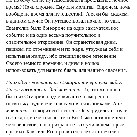
время? Ночь служила Ему для молитвы. Впрочем, ночь
вообще не время для путешествий. А если бы, скажем,
в данном случае Он путешествовал ночью, то увы,
Евангелие было бы короче на одно замечательное
событие и на одно весьма поучительное и
спасительное откровение. Он странствовал днем,
пешком, по стремнинам и по жаре, утруждая себя и
испытывая жажду, ибо спешил всякое мгновение
Своего земного времени, и днем и ночью,
использовать для нашего блага, для нашего спасения.
Приходит женщина из Самарии почерпнуть воды.
Иисус говорит ей: дай мне пить.
То, что женщина
была из Самарии, подчеркивается намеренно,
поскольку иудеи считали самарян язычниками.
Дай
мне пить
, - говорит ей Господь. Он утрудился от пути
и жаждал, из чего ясно: тело Его было истинное тело
человеческое, а не призрачное, как учили некоторые
еретики. Как тело Его проливало слезы от печали о