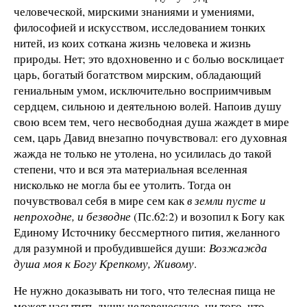
человеческой, мирскими знаниями и умениями,
философией и искусством, исследованием тонких
нитей, из коих соткана жизнь человека и жизнь
природы. Нет; это вдохновенно и с болью восклицает
царь, богатый богатством мирским, обладающий
гениальным умом, исключительно восприимчивым
сердцем, сильною и деятельною волей. Напоив душу
свою всем тем, чего несвободная душа жаждет в мире
сем, царь Давид внезапно почувствовал: его духовная
жажда не только не утолена, но усилилась до такой
степени, что и вся эта материальная вселенная
нисколько не могла бы ее утолить. Тогда он
почувствовал себя в мире сем как
в земли пусте и
непроходне, и безводне
(Пс.62:2) и возопил к Богу как
Единому Источнику бессмертного пития, желанного
для разумной и пробудившейся души:
Возжажда
душа моя к Богу Крепкому, Живому
.
Не нужно доказывать ни того, что телесная пища не
может насытить душу человеческую, ни того, что