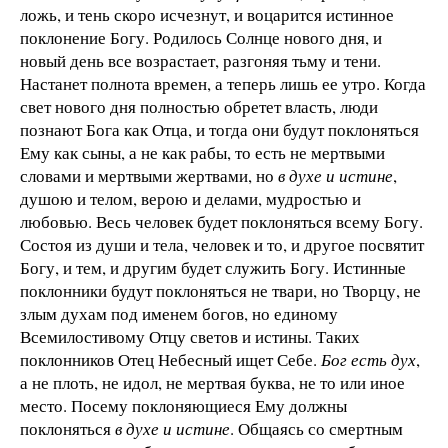
ложь, и тень скоро исчезнут, и воцарится истинное
поклонение Богу. Родилось Солнце нового дня, и
новый день все возрастает, разгоняя тьму и тени.
Настанет полнота времен, а теперь лишь ее утро. Когда
свет нового дня полностью обретет власть, люди
познают Бога как Отца, и тогда они будут поклоняться
Ему как сыны, а не как рабы, то есть не мертвыми
словами и мертвыми жертвами, но
в духе и истине
,
душою и телом, верою и делами, мудростью и
любовью. Весь человек будет поклоняться всему Богу.
Состоя из души и тела, человек и то, и другое посвятит
Богу, и тем, и другим будет служить Богу. Истинные
поклонники будут поклоняться не твари, но Творцу, не
злым духам под именем богов, но единому
Всемилостивому Отцу светов и истины. Таких
поклонников Отец Небесный ищет Себе.
Бог есть дух
,
а не плоть, не идол, не мертвая буква, не то или иное
место. Посему поклоняющиеся Ему должны
поклоняться
в духе и истине
. Общаясь со смертным