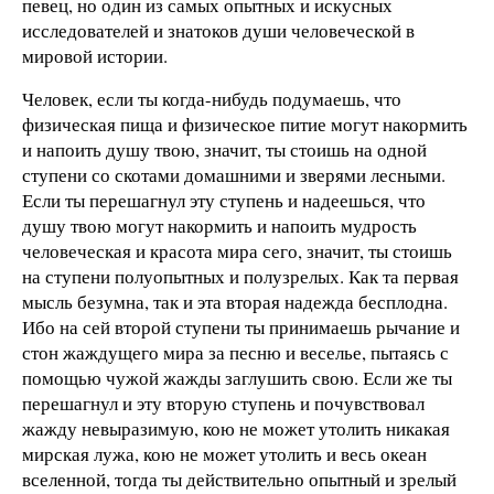
певец, но один из самых опытных и искусных
исследователей и знатоков души человеческой в
мировой истории.
Человек, если ты когда-нибудь подумаешь, что
физическая пища и физическое питие могут накормить
и напоить душу твою, значит, ты стоишь на одной
ступени со скотами домашними и зверями лесными.
Если ты перешагнул эту ступень и надеешься, что
душу твою могут накормить и напоить мудрость
человеческая и красота мира сего, значит, ты стоишь
на ступени полуопытных и полузрелых. Как та первая
мысль безумна, так и эта вторая надежда бесплодна.
Ибо на сей второй ступени ты принимаешь рычание и
стон жаждущего мира за песню и веселье, пытаясь с
помощью чужой жажды заглушить свою. Если же ты
перешагнул и эту вторую ступень и почувствовал
жажду невыразимую, кою не может утолить никакая
мирская лужа, кою не может утолить и весь океан
вселенной, тогда ты действительно опытный и зрелый