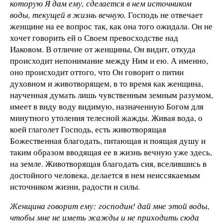
которую Я дам ему, сделается в нем источником
воды, текущей в жизнь вечную.
Господь не отвечает
женщине на ее вопрос так, как она того ожидала. Он не
хочет говорить ей о Своем превосходстве над
Иаковом. В отличие от женщины, Он видит, откуда
происходит непонимание между Ним и ею. А именно,
оно происходит оттого, что Он говорит о питии
духовном и животворящем, в то время как женщина,
наученная думать лишь чувственным земным разумом,
имеет в виду воду видимую, назначенную Богом для
минутного утоления телесной жажды. Живая вода, о
коей глаголет Господь, есть животворящая
Божественная благодать, питающая и поящая душу и
таким образом вводящая ее в жизнь вечную уже здесь,
на земле. Животворящая благодать сия, вселившись в
достойного человека, делается в нем неиссякаемым
источником жизни, радости и силы.
Женщина говорит ему: господин! дай мне этой воды,
чтобы мне не иметь жажды и не приходить сюда