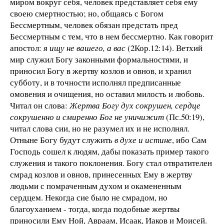
миром вокруг себя, человек представляет себя ему
своею смертностью; но, общаясь с Богом
Бессмертным, человек обязан предстать пред
Бессмертным с тем, что в нем бессмертно. Как говорит
апостол:
я ищу не вашего, а вас
(2Кор.12:14). Ветхий
мир служил Богу законными формальностями, и
приносил Богу в жертву козлов и овнов, и хранил
субботу, и в точности исполнял предписанные
омовения и очищения, но оставил милость и любовь.
Читал он слова:
Жертва Богу дух сокрушен, сердце
сокрушенно и смиренно Бог не уничижит
(Пс.50:19),
читал слова сии, но не разумел их и не исполнял.
Отныне Богу будут служить
в духе и истине
, ибо Сам
Господь сошел к людям, дабы показать пример такого
служения и такого поклонения. Богу стал отвратителен
смрад козлов и овнов, принесенных Ему в жертву
людьми с помраченным духом и окамененным
сердцем. Некогда сие было не смрадом, но
благоуханием - тогда, когда подобные жертвы
приносили Ему Ной, Авраам, Исаак, Иаков и Моисей.