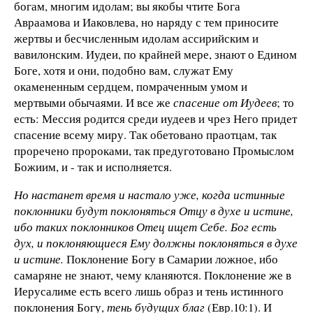
богам, многим идолам; вы якобы чтите Бога
Авраамова и Иаковлева, но наряду с тем приносите
жертвы и бесчисленным идолам ассирийским и
вавилонским. Иудеи, по крайней мере, знают о Едином
Боге, хотя и они, подобно вам, служат Ему
окамененным сердцем, помраченным умом и
мертвыми обычаями. И все же
спасение от Иудеев
; то
есть: Мессия родится среди иудеев и чрез Него придет
спасение всему миру. Так обетовано праотцам, так
проречено пророками, так предуготовано Промыслом
Божиим, и - так и исполняется.
Но настанет время и настало уже, когда истинные
поклонники будут поклоняться Отцу в духе и истине,
ибо таких поклонников Отец ищет Себе. Бог есть
дух, и поклоняющиеся Ему должны поклоняться в духе
и истине.
Поклонение Богу в Самарии ложное, ибо
самаряне не знают, чему кланяются. Поклонение же в
Иерусалиме есть всего лишь образ и тень истинного
поклонения Богу,
тень будущих благ
(Евр.10:1). И