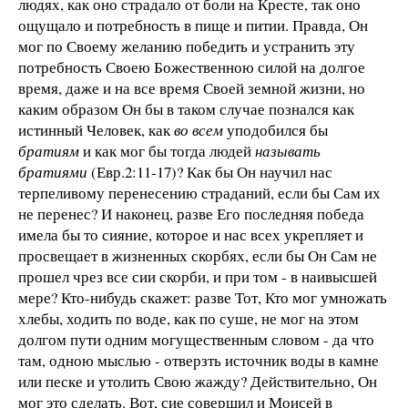
людях, как оно страдало от боли на Кресте, так оно
ощущало и потребность в пище и питии. Правда, Он
мог по Своему желанию победить и устранить эту
потребность Своею Божественною силой на долгое
время, даже и на все время Своей земной жизни, но
каким образом Он бы в таком случае познался как
истинный Человек, как
во всем
уподобился бы
братиям
и как мог бы тогда людей
называть
братиями
(Евр.2:11-17)? Как бы Он научил нас
терпеливому перенесению страданий, если бы Сам их
не перенес? И наконец, разве Его последняя победа
имела бы то сияние, которое и нас всех укрепляет и
просвещает в жизненных скорбях, если бы Он Сам не
прошел чрез все сии скорби, и при том - в наивысшей
мере? Кто-нибудь скажет: разве Тот, Кто мог умножать
хлебы, ходить по воде, как по суше, не мог на этом
долгом пути одним могущественным словом - да что
там, одною мыслью - отверзть источник воды в камне
или песке и утолить Свою жажду? Действительно, Он
мог это сделать. Вот, сие совершил и Моисей в