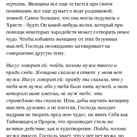
черпать.
Женщина все еще остается при своем
понимании, все еще думает о воде родниковой,
земной. Самое большее, что она могла подумать о
Христе - будто Он какой-нибудь волхв, который при
помощи некоторых чародейств может сотворить некое
чудо. Чтобы избавить женщину от этих безумных
мыслей, Господь неожиданно заговаривает на
совершенно другую тему.
Иисус говорит ей: пойди, позови мужа твоего и
приди сюда. Женщина сказала в ответ: у меня нет
мужа. Иисус говорит ей: правду ты сказала, что у
тебя нет мужа, ибо у тебя было пять мужей, и тот,
которого ныне имеешь, не муж тебе; это
справедливо ты сказала.
Итак, дабы научить женщину
мыслить духовно, а не плотски, Господь находит
мудрым не творить пред нею чудес, но явить Себя как
Тайновидец и Пророк, что производит столь же
великое действие, как и чудотворение.
Пойди, позови
мужа твоего.
Господь знает, что у нее нет мужа, но