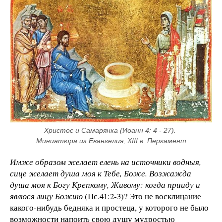
Христос и Самарянка (Иоанн 4: 4 - 27). 
Миниатюра из Евангелия, XIII в. Пергамент
Имже образом желает елень на источники водныя,
сице желает душа моя к Тебе, Боже. Возжажда
душа моя к Богу Крепкому, Живому: когда прииду и
явлюся лицу Божию
(Пс.41:2-3)? Это не восклицание
какого-нибудь бедняка и простеца, у которого не было
возможности напоить свою душу мудростью