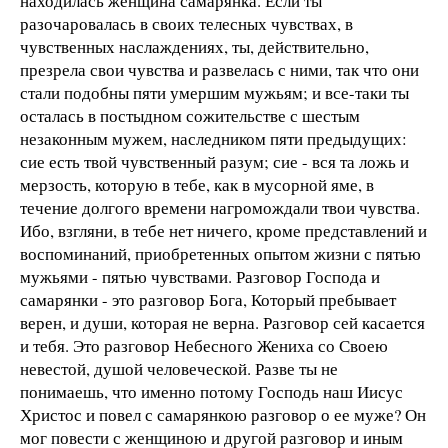
находилась женщина самарянка. Если ты
разочаровалась в своих телесных чувствах, в
чувственных наслаждениях, ты, действительно,
презрела свои чувства и развелась с ними, так что они
стали подобны пяти умершим мужьям; и все-таки ты
осталась в постыдном сожительстве с шестым
незаконным мужем, наследником пяти предыдущих:
сие есть твой чувственный разум; сие - вся та ложь и
мерзость, которую в тебе, как в мусорной яме, в
течение долгого времени нагромождали твои чувства.
Ибо, взгляни, в тебе нет ничего, кроме представлений и
воспоминаний, приобретенных опытом жизни с пятью
мужьями - пятью чувствами. Разговор Господа и
самарянки - это разговор Бога, Который пребывает
верен, и души, которая не верна. Разговор сей касается
и тебя. Это разговор Небесного Жениха со Своею
невестой, душой человеческой. Разве ты не
понимаешь, что именно потому Господь наш Иисус
Христос и повел с самарянкою разговор о ее муже? Он
мог повести с женщиною и другой разговор и иным