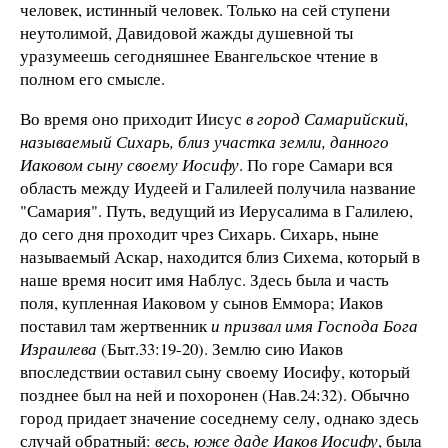
человек, истинный человек. Только на сей ступени
неутолимой, Давидовой жажды душевной ты
уразумеешь сегодняшнее Евангельское чтение в
полном его смысле.
Во время оно приходит Иисус
в город Самарийский,
называемый Сихарь, близ участка земли, данного
Иаковом сыну своему Иосифу
. По горе Самари вся
область между Иудеей и Галилеей получила название
"Самария". Путь, ведущий из Иерусалима в Галилею,
до сего дня проходит чрез Сихарь. Сихарь, ныне
называемый Аскар, находится близ Сихема, который в
наше время носит имя Наблус. Здесь была и часть
поля, купленная Иаковом у сынов Еммора; Иаков
поставил там жертвенник
и призвал имя Господа Бога
Израилева
(Быт.33:19-20). Землю сию Иаков
впоследствии оставил сыну своему Иосифу, который
позднее был на ней и похоронен (Нав.24:32). Обычно
город придает значение соседнему селу, однако здесь
случай обратный:
весь, юже даде Иаков Иосифу
, была