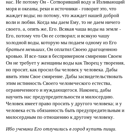
нас. Не потому Он - Сотворивший воду и Изливающий
моря и океаны, реки и источники - говорит это, что
жаждет воды; но потому, что жаждет нашей доброй
воли и любви. Когда мы даем Ему, то не даем ничего
своего, а, опять же, Его. Всякая чаша воды на земле -
Его, потому что Он ее сотворил; и всякую чашу
холодной воды, которую мы подаем одному из Его
братьев меньших
, Он оплатил Своею драгоценною
кровью. И все-таки в беспримерном смирении Своем
Он не требует у женщины воды как Творец у творения,
но просит, как просил бы человек у человека. Дабы
явить этим Свое смирение. Дабы засвидетельствовать
этим истинность Своего человеческого естества,
ограниченного и нуждающегося. Наконец, дабы
научить нас предупредительности и милосердию.
Человек имеет право просить у другого человека; и у
человека есть обязанность быть предупредительным и
милосердным по отношению к другому человеку.
Ибо ученики Его отлучились в город купить пищи.