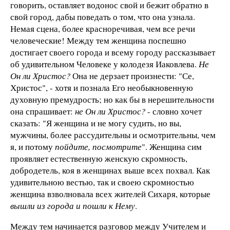
говорить, оставляет водонос свой и бежит обратно в
свой город, дабы поведать о том, что она узнала.
Немая сцена, более красноречивая, чем все речи
человеческие! Между тем женщина поспешно
достигает своего города и всему городу рассказывает
об удивительном Человеке у колодезя Иаковлева.
Не
Он ли Христос?
Она не дерзает произнести: "Се,
Христос", - хотя и познала Его необыкновенную
духовную премудрость; но как бы в нерешительности
она спрашивает:
не Он ли Христос?
- словно хочет
сказать: "Я женщина и не могу судить, но вы,
мужчины, более рассудительны и осмотрительны, чем
я, и потому
пойдите, посмотрите
". Женщина сим
проявляет естественную женскую скромность,
добродетель, коя в женщинах выше всех похвал. Как
удивительною вестью, так и своею скромностью
женщина взволновала всех жителей Сихаря, которые
вышли из города и пошли к Нему
.
Между тем начинается разговор между Учителем и