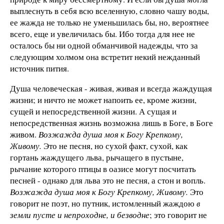
выплеснуть в себя всю вселенную, словно чашу воды,
ее жажда не только не уменьшилась бы, но, вероятнее
всего, еще и увеличилась бы. Ибо тогда для нее не
осталось бы ни одной обманчивой надежды, что за
следующим холмом она встретит некий нежданный
источник пития.
Душа человеческая - живая, живая и всегда жаждущая
жизни; и ничто не может напоить ее, кроме жизни,
сущей и непосредственной жизни. А сущая и
непосредственная жизнь возможна лишь в Боге, в Боге
живом.
Возжажда душа моя к Богу Крепкому,
Живому.
Это не песня, но сухой факт, сухой, как
гортань жаждущего льва, рычащего в пустыне,
рычание которого птицы в оазисе могут посчитать
песней - однако для льва это не песня, а стон и вопль.
Возжажда душа моя к Богу Крепкому, Живому.
Это
говорит не поэт, но путник, истомленный жаждою
в
земли пусте и непроходне, и безводне
; это говорит не