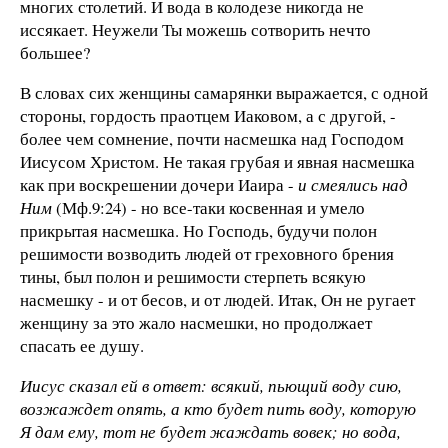
многих столетий. И вода в колодезе никогда не
иссякает. Неужели Ты можешь сотворить нечто
большее?
В словах сих женщины самарянки выражается, с одной
стороны, гордость праотцем Иаковом, а с другой, -
более чем сомнение, почти насмешка над Господом
Иисусом Христом. Не такая грубая и явная насмешка
как при воскрешении дочери Иаира -
и смеялись над
Ним
(Мф.9:24) - но все-таки косвенная и умело
прикрытая насмешка. Но Господь, будучи полон
решимости возводить людей от греховного брения
тины, был полон и решимости стерпеть всякую
насмешку - и от бесов, и от людей. Итак, Он не ругает
женщину за это жало насмешки, но продолжает
спасать ее душу.
Иисус сказал ей в ответ: всякий, пьющий воду сию,
возжаждет опять, а кто будет пить воду, которую
Я дам ему, тот не будет жаждать вовек; но вода,