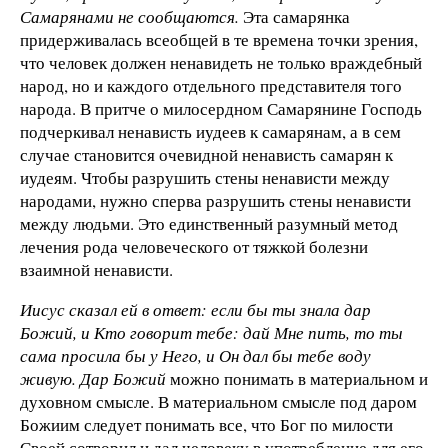
Самарянами не сообщаются.
Эта самарянка
придерживалась всеобщей в те времена точки зрения,
что человек должен ненавидеть не только враждебный
народ, но и каждого отдельного представителя того
народа. В притче о милосердном Самарянине Господь
подчеркивал ненависть иудеев к самарянам, а в сем
случае становится очевидной ненависть самарян к
иудеям. Чтобы разрушить стены ненависти между
народами, нужно сперва разрушить стены ненависти
между людьми. Это единственный разумный метод
лечения рода человеческого от тяжкой болезни
взаимной ненависти.
Иисус сказал ей в ответ: если бы ты знала дар
Божий, и Кто говорит тебе: дай Мне пить, то ты
сама просила бы у Него, и Он дал бы тебе воду
живую. Дар Божий
можно понимать в материальном и
духовном смысле. В материальном смысле под даром
Божиим следует понимать все, что Бог по милости
Своей сотворил и дал человеку в употребление для его