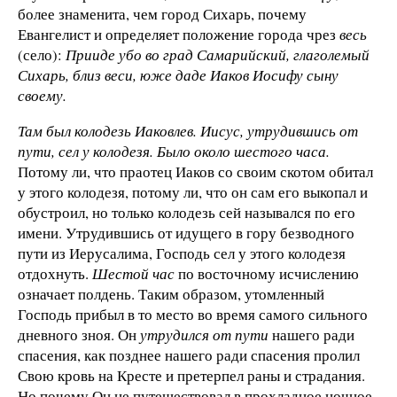
более знаменита, чем город Сихарь, почему
Евангелист и определяет положение города чрез
весь
(село):
Прииде убо во град Самарийский, глаголемый
Сихарь, близ веси, юже даде Иаков Иосифу сыну
своему.
Там был колодезь Иаковлев. Иисус, утрудившись от
пути, сел у колодезя. Было около шестого часа.
Потому ли, что праотец Иаков со своим скотом обитал
у этого колодезя, потому ли, что он сам его выкопал и
обустроил, но только колодезь сей назывался по его
имени. Утрудившись от идущего в гору безводного
пути из Иерусалима, Господь сел у этого колодезя
отдохнуть.
Шестой час
по восточному исчислению
означает полдень. Таким образом, утомленный
Господь прибыл в то место во время самого сильного
дневного зноя. Он
утрудился от пути
нашего ради
спасения, как позднее нашего ради спасения пролил
Свою кровь на Кресте и претерпел раны и страдания.
Но почему Он не путешествовал в прохладное ночное