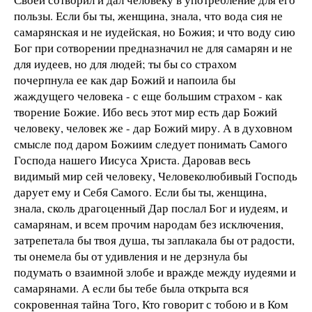
пользы. Если бы ты, женщина, знала, что вода сия не
самарянская и не иудейская, но Божия; и что воду сию
Бог при сотворении предназначил не для самарян и не
для иудеев, но для людей; ты бы со страхом
почерпнула ее как дар Божий и напоила бы
жаждущего человека - с еще большим страхом - как
творение Божие. Ибо весь этот мир есть дар Божий
человеку, человек же - дар Божий миру. А в духовном
смысле под даром Божиим следует понимать Самого
Господа нашего Иисуса Христа. Даровав весь
видимый мир сей человеку, Человеколюбивый Господь
дарует ему и Себя Самого. Если бы ты, женщина,
знала, сколь драгоценный Дар послал Бог и иудеям, и
самарянам, и всем прочим народам без исключения,
затрепетала бы твоя душа, ты заплакала бы от радости,
ты онемела бы от удивления и не дерзнула бы
подумать о взаимной злобе и вражде между иудеями и
самарянами. А если бы тебе была открыта вся
сокровенная тайна Того, Кто говорит с тобою и в Ком