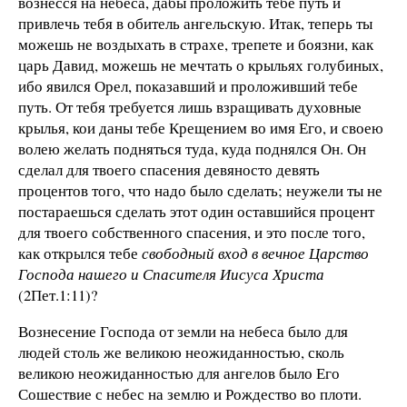
вознесся на небеса, дабы проложить тебе путь и
привлечь тебя в обитель ангельскую. Итак, теперь ты
можешь не воздыхать в страхе, трепете и боязни, как
царь Давид, можешь не мечтать о крыльях голубиных,
ибо явился Орел, показавший и проложивший тебе
путь. От тебя требуется лишь взращивать духовные
крылья, кои даны тебе Крещением во имя Его, и своею
волею желать подняться туда, куда поднялся Он. Он
сделал для твоего спасения девяносто девять
процентов того, что надо было сделать; неужели ты не
постараешься сделать этот один оставшийся процент
для твоего собственного спасения, и это после того,
как открылся тебе
свободный вход в вечное Царство
Господа нашего и Спасителя Иисуса Христа
(2Пет.1:11)?
Вознесение Господа от земли на небеса было для
людей столь же великою неожиданностью, сколь
великою неожиданностью для ангелов было Его
Сошествие с небес на землю и Рождество во плоти.