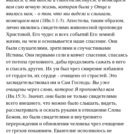
вам сию вечную жизнь, которая была у Отца и
явилась нам, - о том, что мы видели и слышали,
возвещаем вам
(1Ин.1:1-3). Апостолы, таким образом,
лично являлись свидетелями живоносной проповеди
Христовой, Его чудес и всех событий Его земной
жизни, на чем и основывается наше спасение. Они
были слушателями, зрителями и соучастниками
Истины. Они первыми сели в ковчег спасения, спасаясь
от потопа греховного, дабы продолжить сажать в него
и спасать других. Их ум был чрез смирение избавлен
от гордости, их сердце - очищено от страстей. Это
засвидетельствовал им и Сам Господь:
Вы уже
очищены через слово, которое Я проповедал вам
(Ин.15:3). Значит, они были не только свидетелями
всего внешнего, что можно было слышать, видеть,
рассматривать и осязать руками в отношении Слова
Божия, но были свидетелями и внутреннего
перерождения и обновления человека чрез очищение
от грехов покаянием. Евангелие исполнилось не