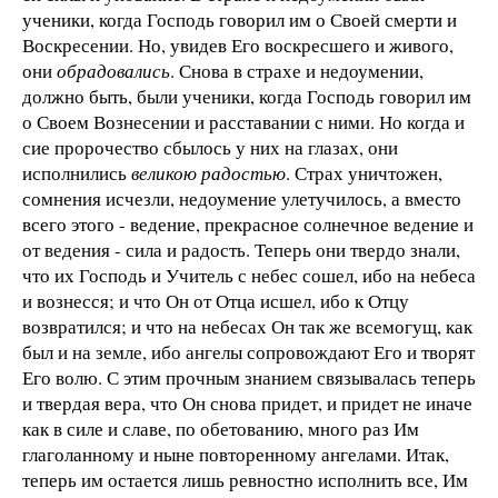
ученики, когда Господь говорил им о Своей смерти и
Воскресении. Но, увидев Его воскресшего и живого,
они
обрадовались
. Снова в страхе и недоумении,
должно быть, были ученики, когда Господь говорил им
о Своем Вознесении и расставании с ними. Но когда и
сие пророчество сбылось у них на глазах, они
исполнились
великою радостью
. Страх уничтожен,
сомнения исчезли, недоумение улетучилось, а вместо
всего этого - ведение, прекрасное солнечное ведение и
от ведения - сила и радость. Теперь они твердо знали,
что их Господь и Учитель с небес сошел, ибо на небеса
и вознесся; и что Он от Отца исшел, ибо к Отцу
возвратился; и что на небесах Он так же всемогущ, как
был и на земле, ибо ангелы сопровождают Его и творят
Его волю. С этим прочным знанием связывалась теперь
и твердая вера, что Он снова придет, и придет не иначе
как в силе и славе, по обетованию, много раз Им
глаголанному и ныне повторенному ангелами. Итак,
теперь им остается лишь ревностно исполнить все, Им