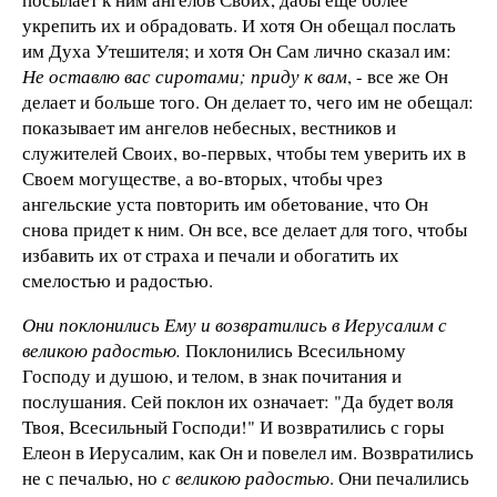
укрепить их и обрадовать. И хотя Он обещал послать
им Духа Утешителя; и хотя Он Сам лично сказал им:
Не оставлю вас сиротами; приду к вам
, - все же Он
делает и больше того. Он делает то, чего им не обещал:
показывает им ангелов небесных, вестников и
служителей Своих, во-первых, чтобы тем уверить их в
Своем могуществе, а во-вторых, чтобы чрез
ангельские уста повторить им обетование, что Он
снова придет к ним. Он все, все делает для того, чтобы
избавить их от страха и печали и обогатить их
смелостью и радостью.
Они поклонились Ему и возвратились в Иерусалим с
великою радостью.
Поклонились Всесильному
Господу и душою, и телом, в знак почитания и
послушания. Сей поклон их означает: "Да будет воля
Твоя, Всесильный Господи!" И возвратились с горы
Елеон в Иерусалим, как Он и повелел им. Возвратились
не с печалью, но
с великою радостью
. Они печалились