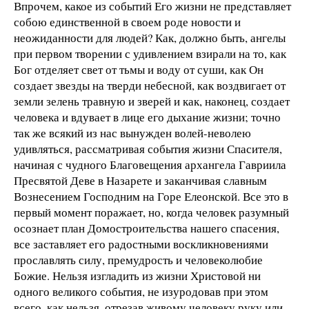
Впрочем, какое из событий Его жизни не представляет
собою единственной в своем роде новости и
неожиданности для людей? Как, должно быть, ангелы
при первом творении с удивлением взирали на то, как
Бог отделяет свет от тьмы и воду от суши, как Он
создает звезды на тверди небесной, как воздвигает от
земли зелень травную и зверей и как, наконец, создает
человека и вдувает в лице его дыхание жизни; точно
так же всякий из нас вынужден волей-неволею
удивляться, рассматривая события жизни Спасителя,
начиная с чудного Благовещения архангела Гавриила
Пресвятой Деве в Назарете и заканчивая славным
Вознесением Господним на Горе Елеонской. Все это в
первый момент поражает, но, когда человек разумный
осознает план Домостроительства нашего спасения,
все заставляет его радостными воскликновениями
прославлять силу, премудрость и человеколюбие
Божие. Нельзя изгладить из жизни Христовой ни
одного великого события, не изуродовав при этом
всего, как нельзя, отрезав живому человеку руку или