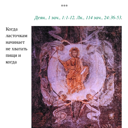
***
Деян., 1 зач., 1:1-12
.
Лк., 114 зач., 24:36-53
.
Когда
ласточкам
начинает
не хватать
пищи и
когда