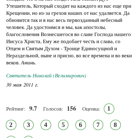
Утешитель, Который сходит на каждого из нас еще при
Крещении, но из-за грехов наших от нас удаляется. Да
обновится так и в нас весь первозданный небесный
человек. Да удостоимся и мы, как апостолы,
благословения Вознесшегося во славе Господа нашего
Иисуса Христа, Ему же подобает честь и слава, со
Отцем и Святым Духом - Троице Единосущной и
Нераздельной, ныне и присно, во все времена и во веки
веков.
Аминь.
Святитель Николай (Велимирович)
30 мая 2011 г.
9.7
156
1
Рейтинг:
Голосов:
Оценка:
2
3
4
5
6
7
8