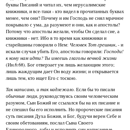
буквы Писаний и читал их, чем иерусалимские
книжники, и все-таки - кто видел в прочитанных буквах
менее, чем они? Почему и им Господь не снял мрачное
покрывало с ума, да разумеют и они, как и апостолы?
Потому что апостолы желали, чтобы Он сделал сие, а
книжники - нет. Ибо в то время как книжники и
старейшины говорили о Нем:
Человек Тот грешник
, - и
искали случая убить Его, апостолы говорили:
Господи!
к кому нам идти? Ты имеешь глаголы вечной жизни
(Ин.6:68). Бог отверзает ум лишь желающим этого;
лишь жаждущим дает Он воду жизни; и открывается
лишь тем, кто ищет Его с тоскою.
Так написано, и так надлежало.
Если бы то писали
обычные люди, руководствуясь своим человеческим
разумом, Сын Божий не ссылался бы на их писание и
не спешил бы его исполнить. Но пророческие писания
суть писания Духа Божия, и Бог, будучи верен Себе и
своим обетованиям, послал Сына Своего
Единородного, дабы и исполнить сии написанные