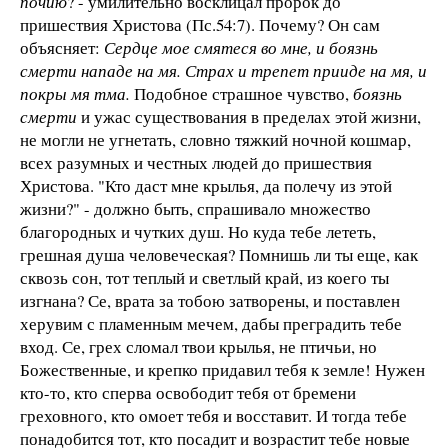
почию
? - умилительно восклицал пророк до
пришествия Христова (Пс.54:7). Почему? Он сам
объясняет:
Сердце мое смятеся во мне, и боязнь
смерти нападе на мя. Страх и трепет прииде на мя, и
покры мя тма.
Подобное страшное чувство,
боязнь
смерти
и ужас существования в пределах этой жизни,
не могли не угнетать, словно тяжкий ночной кошмар,
всех разумных и честных людей до пришествия
Христова. "Кто даст мне крылья, да полечу из этой
жизни?" - должно быть, спрашивало множество
благородных и чутких душ. Но куда тебе лететь,
грешная душа человеческая? Помнишь ли ты еще, как
сквозь сон, тот теплый и светлый край, из коего ты
изгнана? Се, врата за тобою затворены, и поставлен
херувим с пламенным мечем, дабы преградить тебе
вход. Се, грех сломал твои крылья, не птичьи, но
Божественные, и крепко придавил тебя к земле! Нужен
кто-то, кто сперва освободит тебя от бремени
греховного, кто омоет тебя и восставит. И тогда тебе
понадобится тот, кто посадит и возрастит тебе новые