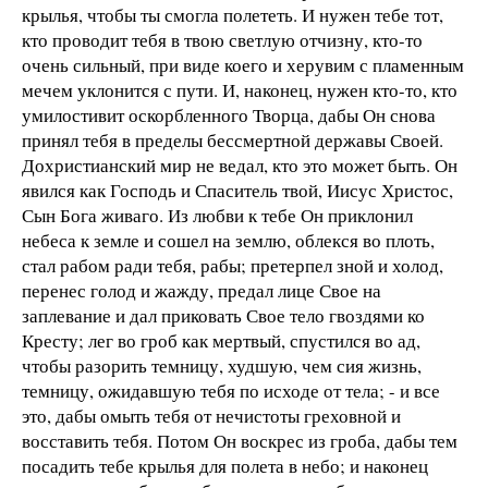
крылья, чтобы ты смогла полететь. И нужен тебе тот,
кто проводит тебя в твою светлую отчизну, кто-то
очень сильный, при виде коего и херувим с пламенным
мечем уклонится с пути. И, наконец, нужен кто-то, кто
умилостивит оскорбленного Творца, дабы Он снова
принял тебя в пределы бессмертной державы Своей.
Дохристианский мир не ведал, кто это может быть. Он
явился как Господь и Спаситель твой, Иисус Христос,
Сын Бога живаго. Из любви к тебе Он приклонил
небеса к земле и сошел на землю, облекся во плоть,
стал рабом ради тебя, рабы; претерпел зной и холод,
перенес голод и жажду, предал лице Свое на
заплевание и дал приковать Свое тело гвоздями ко
Кресту; лег во гроб как мертвый, спустился во ад,
чтобы разорить темницу, худшую, чем сия жизнь,
темницу, ожидавшую тебя по исходе от тела; - и все
это, дабы омыть тебя от нечистоты греховной и
восставить тебя. Потом Он воскрес из гроба, дабы тем
посадить тебе крылья для полета в небо; и наконец