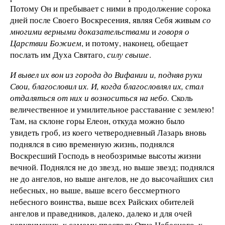
Потому Он и пребывает с ними в продолжение сорока
дней после Своего Воскресения, являя Себя живым
со
многими верными доказательствами
и
говоря о
Царствии Божием
, и потому, наконец, обещает
послать им Духа Святаго,
силу свыше
.
И вывел их вон из города до Вифании и, подняв руки
Свои, благословил их. И, когда благословлял их, стал
отдаляться от них и возноситься на небо.
Сколь
величественное и умилительное расставание с землею!
Там, на склоне горы Елеон, откуда можно было
увидеть гроб, из коего четверодневный Лазарь вновь
поднялся в сию временную жизнь, поднялся
Воскресший Господь в необозримые высоты жизни
вечной. Поднялся не до звезд, но выше звезд; поднялся
не до ангелов, но выше ангелов, не до высочайших сил
небесных, но выше, выше всего бессмертного
небесного воинства, выше всех Райских обителей
ангелов и праведников, далеко, далеко и для очей
херувимских, к самому престолу Отца Небесного, к