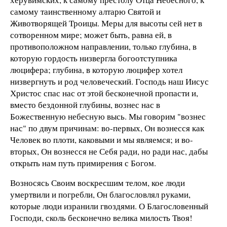
самому таинственному алтарю Святой и
Животворящей Троицы. Меры для высоты сей нет в
сотворенном мире; может быть, равна ей, в
противоположном направлении, только глубина, в
которую гордость низвергла богоотступника
люцифера; глубина, в которую люцифер хотел
низвергнуть и род человеческий. Господь наш Иисус
Христос спас нас от этой бесконечной пропасти и,
вместо бездонной глубины, вознес нас в
Божественную небесную высь. Мы говорим "вознес
нас" по двум причинам: во-первых, Он вознесся как
Человек во плоти, каковыми и мы являемся; и во-
вторых, Он вознесся не Себя ради, но ради нас, дабы
открыть нам путь примирения с Богом.
Возносясь Своим воскресшим телом, кое люди
умертвили и погребли, Он благословлял руками,
которые люди изранили гвоздями. О Благословенный
Господи, сколь бесконечно велика милость Твоя!