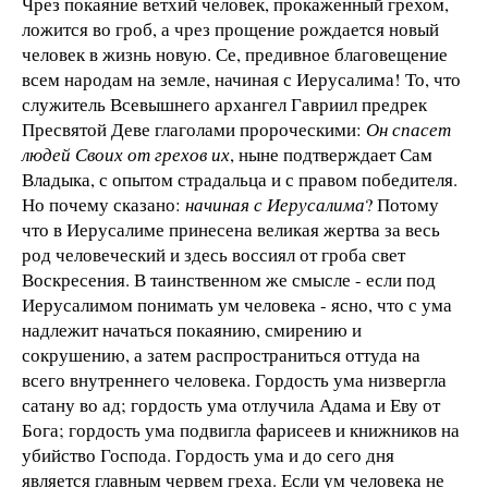
Чрез покаяние ветхий человек, прокаженный грехом,
ложится во гроб, а чрез прощение рождается новый
человек в жизнь новую. Се, предивное благовещение
всем народам на земле, начиная с Иерусалима! То, что
служитель Всевышнего архангел Гавриил предрек
Пресвятой Деве глаголами пророческими:
Он спасет
людей Своих от грехов их
, ныне подтверждает Сам
Владыка, с опытом страдальца и с правом победителя.
Но почему сказано:
начиная с Иерусалима
? Потому
что в Иерусалиме принесена великая жертва за весь
род человеческий и здесь воссиял от гроба свет
Воскресения. В таинственном же смысле - если под
Иерусалимом понимать ум человека - ясно, что с ума
надлежит начаться покаянию, смирению и
сокрушению, а затем распространиться оттуда на
всего внутреннего человека. Гордость ума низвергла
сатану во ад; гордость ума отлучила Адама и Еву от
Бога; гордость ума подвигла фарисеев и книжников на
убийство Господа. Гордость ума и до сего дня
является главным червем греха. Если ум человека не