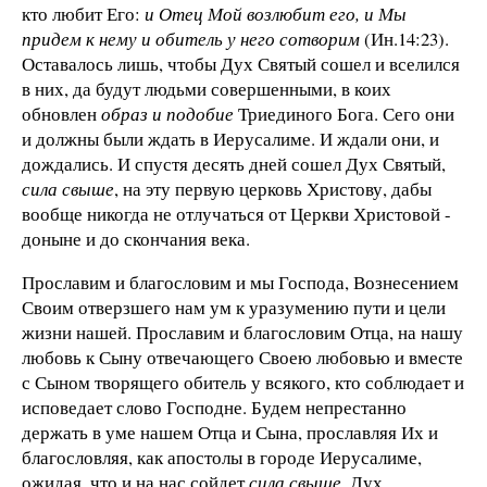
кто любит Его:
и Отец Мой возлюбит его, и Мы
придем к нему и обитель у него сотворим
(Ин.14:23).
Оставалось лишь, чтобы Дух Святый сошел и вселился
в них, да будут людьми совершенными, в коих
обновлен
образ и подобие
Триединого Бога. Сего они
и должны были ждать в Иерусалиме. И ждали они, и
дождались. И спустя десять дней сошел Дух Святый,
сила свыше
, на эту первую церковь Христову, дабы
вообще никогда не отлучаться от Церкви Христовой -
доныне и до скончания века.
Прославим и благословим и мы Господа, Вознесением
Своим отверзшего нам ум к уразумению пути и цели
жизни нашей. Прославим и благословим Отца, на нашу
любовь к Сыну отвечающего Своею любовью и вместе
с Сыном творящего обитель у всякого, кто соблюдает и
исповедает слово Господне. Будем непрестанно
держать в уме нашем Отца и Сына, прославляя Их и
благословляя, как апостолы в городе Иерусалиме,
ожидая, что и на нас сойдет
сила свыше
, Дух