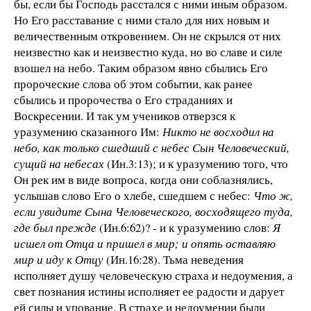
бы, если бы Господь расстался с ними иным образом.
Но Его расставание с ними стало для них новым и
величественным откровением. Он не скрылся от них
неизвестно как и неизвестно куда, но во славе и силе
взошел на небо. Таким образом явно сбылись Его
пророческие слова об этом событии, как ранее
сбылись и пророчества о Его страданиях и
Воскресении. И так ум учеников отверзся к
уразумению сказанного Им:
Никто не восходил на
небо, как только сшедший с небес Сын Человеческий,
сущий на небесах
(Ин.3:13); и к уразумению того, что
Он рек им в виде вопроса, когда они соблазнялись,
услышав слово Его о хлебе, сшедшем с небес:
Что ж,
если увидите Сына Человеческого, восходящего туда,
где был прежде
(Ин.6:62)? - и к уразумению слов:
Я
исшел от Отца и пришел в мир; и опять оставляю
мир и иду к Отцу
(Ин.16:28). Тьма неведения
исполняет душу человеческую страха и недоумения, а
свет познания истины исполняет ее радости и дарует
ей силы и упование. В страхе и недоумении были