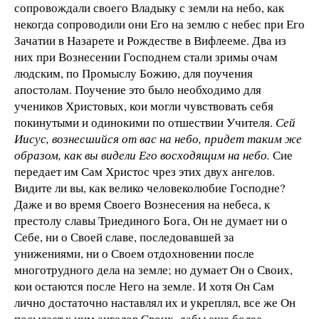
сопровождали своего Владыку с земли на небо, как
некогда сопроводили они Его на землю с небес при Его
Зачатии в Назарете и Рождестве в Вифлееме. Два из
них при Вознесении Господнем стали зримы очам
людским, по Промыслу Божию, для поучения
апостолам. Поучение это было необходимо для
учеников Христовых, кои могли чувствовать себя
покинутыми и одинокими по отшествии Учителя.
Сей
Иисус, вознесшийся от вас на небо, придет таким же
образом, как вы видели Его восходящим на небо.
Сие
передает им Сам Христос чрез этих двух ангелов.
Видите ли вы, как велико человеколюбие Господне?
Даже и во время Своего Вознесения на небеса, к
престолу славы Триединого Бога, Он не думает ни о
Себе, ни о Своей славе, последовавшей за
унижениями, ни о Своем отдохновении после
многотрудного дела на земле; но думает Он о Своих,
кои остаются после Него на земле. И хотя Он Сам
лично достаточно наставлял их и укреплял, все же Он
посылает к ним ангелов Своих, дабы еще более