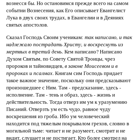
вознесся бы. Но остановимся прежде всего на самом
событии Вознесения, как Его описывает Евангелист
Лука в двух своих трудах, в Евангелии и в Деяниях
святых апостолов.
Сказал Господь Своим ученикам:
так написано, и так
надлежало пострадать Христу, и воскреснуть из
мертвых в третий день
. Кем написано? Написано
Духом Святым, по Совету Святой Троицы, чрез
пророков и тайновидцев,
в законе Моисеевом и в
пророках и псалмах
. Книгам сим Господь придает
такое важное значение, поскольку они предсказывают
произошедшее с Ним. Там - предсказание, здесь -
исполнение. Там - тень и образ, здесь - жизнь и
действительность. Тогда отверз им ум к уразумению
Писаний. Отверзть ум есть чудо, равное чуду
воскрешения из гроба. Ибо ум человеческий
находится под тяжелым покрывалом грехов, словно в
могильной тьме: читает и не разумеет, смотрит и не
видит, слушает и не постигает. Кто более смотрел на