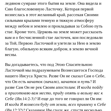
ледяном сумраке этого бытия на земле. Она видела и
Сию благословенную Ласточку, Которая первой
вознеслась в этот желанный край, рассекая Своими
сильными крылами темную и тяжкую атмосферу
между небом и землею и прокладывая за Собою путь
стае. Кроме того, Церковь на земле может рассказать
вам и о бесчисленной стае ласточек, кои последовали
за Той, Первою Ласточкой и улетели за Нею в землю
благую, обильную всяким добром, в землю вечной
весны.
Вы догадываетесь, что под Этою Спасительною
Ласточкой мы подразумеваем Вознесшегося Господа
нашего Иисуса Христа. Разве Он не сказал Сам о Себе,
что Он есть
начаток
(начало),
начаток
и
путь
? И
разве Сам Он не рек Своим апостолам:
И когда пойду
и приготовлю вам место, приду опять и возьму вас к
Себе
(Ин.14:2-3)? И еще до того не говорил ли Он им:
И когда Я вознесен буду от земли, всех привлеку к Себе
(Ин.12:32)? Сказанное Им сразу же, спустя несколько