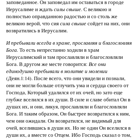
заповеданное. Он заповедал им оставаться в городе
Иерусалиме и ждать
силы свыше
. С великою и
полностью оправданною радостью и со столь же
великою верой, что сия
сила свыше
сойдет на них, они
возвратились в Иерусалим.
И пребывали всегда в храме, прославляя и благословляя
Бога.
То есть непрестанно ходили в храм
Иерусалимский и там прославляли и благословляли
Бога. В другом же месте говорится:
Все они
единодушно пребывали в молитве и молении
(Деян.1:14). После всего, что они увидели и познали,
они не могли больше отлучить ума и сердца своего от
Господа, Который удалился от их очей, но зато еще
глубже вселился в их души. В силе и славе обитал Он в
душах их, и они, ликуя, прославляли и благословляли
Бога. И таким образом, Он быстрее возвратился к ним,
чем они ожидали. Он возвратился, не видимый для
очей, вселившись в души их. Но не один Он вселился в
души их, а вместе со Отцем. Ибо Господь сказал о том,