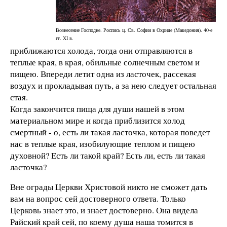
Вознесение Господне. Роспись ц. Св. Софии в Охриде (Македония). 40-е
гг. XI в.
приближаются холода, тогда они отправляются в
теплые края, в края, обильные солнечным светом и
пищею. Впереди летит одна из ласточек, рассекая
воздух и прокладывая путь, а за нею следует остальная
стая.
Когда закончится пища для души нашей в этом
материальном мире и когда приблизится холод
смертный - о, есть ли такая ласточка, которая поведет
нас в теплые края, изобилующие теплом и пищею
духовной? Есть ли такой край? Есть ли, есть ли такая
ласточка?
Вне ограды Церкви Христовой никто не сможет дать
вам на вопрос сей достоверного ответа. Только
Церковь знает это, и знает достоверно. Она видела
Райский край сей, по коему душа наша томится в