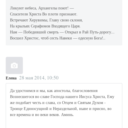
Ликуют небеса, Архангелы поют! —
Спасителя Христа Во плоти признают.
Встречают Херувимы, Главу свою склоня,
На крыльях Серафимов Входящего Царя.
Нам — Победивший смерть — Открыл в Рай Путь-дорогу...
Восшел Христос, чтоб сесть Навеки — одесную Бога!..
28 мая 2014, 10:50
Елена
Да удостоимся и мы, как апостолы, благословения
Вознесшегося во славе Господа нашего Иисуса Христа, Ему
же подобает честь и слава, со Отцем и Святым Духом -
Троице Единосущной и Нераздельной, ныне и присно, во
все времена и во веки веков. Аминь.