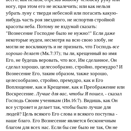
ногу, при этом его не искалечить; или как нельзя
убрать луну с тверди небесной или погасить какую-
нибудь часть роя звездного, не испортив стройной
красоты неба. Потому не вздумай сказать:
"Вознесение Господне было не нужно!" Если даже
некоторые иудеи, несмотря на всю свою злобу, не
могли не воскликнуть и не признать, что Господь
все
хорошо делает
(Мк.7:37); ты ли, крещенный во имя
Его, не будешь веровать, что все, Им сделанное, Он
сделал хорошо, целесообразно, стройно, премудро? И
Вознесение Его, таким образом, также хорошо,
целесообразно, стройно, премудро, как и Его
Воплощение, как и Крещение, как и Преображение или
Воскресение.
Лучше для вас, чтобы Я пошел
, - сказал
Господь Своим ученикам (Ин.16:7). Видишь, как Он
все устрояет и делает так, чтобы было лучше для
людей? Цель всякого Его слова и всякого поступка -
наше благо. Его Вознесение является бесконечным
благом для всех нас. Если бы сие было не так, Он не