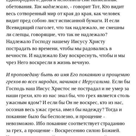
обетования.
Так надлежало
, - говорит Тот, Кто видит
весь сотворенный мир от края до края, как человек
видит пред собою лист исписанной бумаги. И если
Всевидящий глаголет, что так надлежало, не смешны
ли слепцы, говорящие, что так не надлежало?
Надлежало Господу нашему Иисусу Христу
пострадать во времени, чтобы мы радовались в
вечности. И надлежало Ему воскреснуть, чтобы и мы
чрез Него воскресли в жизнь вечную.
И проповедану быть во имя Его покаянию и прощению
грехов во всех народах, начиная с Иерусалима.
Если бы
Господь наш Иисус Христос не пострадал и не умер за
наши грехи, кто из нас знал бы, что грех является столь
ужасным ядом? И если бы Он не воскрес, кто из нас,
осознав весь ужас греха, имел бы надежду? Тогда и
покаяние было бы бесполезно, и прощение -
невозможно. Ибо покаяние соответствует страданию
за грех, а прощение - Воскресению силою Божией.