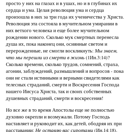
просто у них на глазах и в ушах, но и в глубинах их
сердца и ума. Целая революция ума и сердца
произошла в них за три года их ученичества у Христа.
Революция эта состояла в мучительном умирании в
них ветхого человека и еще более мучительном
рождении нового. Сколько мук смертных перенесла
душа их, пока наконец они, осиянные светом и
перерожденные, не смогли воскликнуть:
Мы знаем,
что мы перешли из смерти в жизнь
(1Ин.3:14)?
Сколько времени, сколько трудов, сомнений, страха,
агонии, заблуждений, размышлений и вопросов - пока
они не стали истинными и верными свидетелями как
телесных страданий, смерти и Воскресения Господа
нашего Иисуса Христа, так и своих собственных
душевных страданий, смерти и воскресения!
Но все же в то время Апостолы еще не полностью
духовно окрепли и возмужали. Потому Господь
наставляет и руководит их, как детей, ободряя их при
расставании:
Не оставлю вас сиротами
(Ин.14:18).