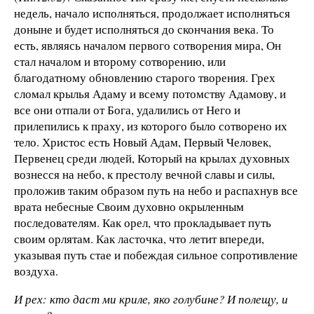
недель, начало исполняться, продолжает исполняться
доныне и будет исполняться до скончания века. То
есть, являясь началом первого сотворения мира, Он
стал началом и второму сотворению, или
благодатному обновлению старого творения. Грех
сломал крылья Адаму и всему потомству Адамову, и
все они отпали от Бога, удалились от Него и
прилепились к праху, из которого было сотворено их
тело. Христос есть Новый Адам, Первый Человек,
Первенец среди людей, Который на крылах духовных
вознесся на небо, к престолу вечной славы и силы,
проложив таким образом путь на небо и распахнув все
врата небесные Своим духовно окрыленным
последователям. Как орел, что прокладывает путь
своим орлятам. Как ласточка, что летит впереди,
указывая путь стае и побеждая сильное сопротивление
воздуха.
И рех: кто даст ми криле, яко голубине? И полещу, и