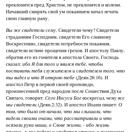
преклонится пред Христом, не преклонятся и колени.
Начавший смирять свой ум покаянием начал лечить
свою главную рану.
Вы же свидетели сему.
Свидетели чему? Свидетели
страданиям Господним, свидетели Его славному
Воскресению, свидетели потребности покаяния,
свидетели истине прощения грехов. И апостолу Павлу,
обратив его из гонителя в апостола Своего, Господь
сказал:
ибо Я для того и явился тебе, чтобы
поставить тебя служителем и свидетелем того, что
ты видел и что Я открою тебе
(Деян.26:16). И
апостол Петр в первой своей проповеди,
произнесенной пред народом после Сошествия Духа
Святаго, говорит:
Сего Иисуса Бог воскресил, чему все
мы свидетели
(Деян.2:32). И апостол Иоанн пишет:
О
том, что было от начала, что мы слышали, что
видели своими очами, что рассматривали и что
осязали руки наши, о Слове жизни, - ибо жизнь
явилась, и мы видели и свидетельствуем, и возвещаем