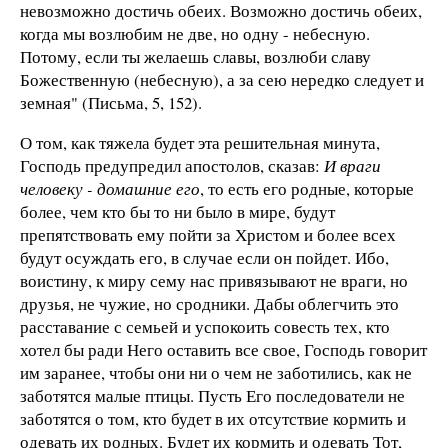
невозможно достичь обеих. Возможно достичь обеих,
когда мы возлюбим не две, но одну - небесную.
Потому, если ты желаешь славы, возлюби славу
Божественную (небесную), а за сею нередко следует и
земная" (Письма, 5, 152).
О том, как тяжела будет эта решительная минута,
Господь предупредил апостолов, сказав:
И враги
человеку - домашние его
, то есть его родные, которые
более, чем кто бы то ни было в мире, будут
препятствовать ему пойти за Христом и более всех
будут осуждать его, в случае если он пойдет. Ибо,
воистину, к миру сему нас привязывают не враги, но
друзья, не чужие, но сродники. Дабы облегчить это
расставание с семьей и успокоить совесть тех, кто
хотел бы ради Него оставить все свое, Господь говорит
им заранее, чтобы они ни о чем не заботились, как не
заботятся малые птицы. Пусть Его последователи не
заботятся о том, кто будет в их отсутствие кормить и
одевать их родных. Будет их кормить и одевать Тот,