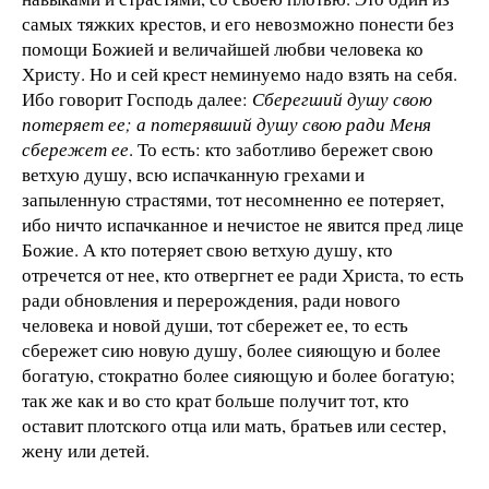
самых тяжких крестов, и его невозможно понести без
помощи Божией и величайшей любви человека ко
Христу. Но и сей крест неминуемо надо взять на себя.
Ибо говорит Господь далее:
Сберегший душу свою
потеряет ее; а потерявший душу свою ради Меня
сбережет ее
. То есть: кто заботливо бережет свою
ветхую душу, всю испачканную грехами и
запыленную страстями, тот несомненно ее потеряет,
ибо ничто испачканное и нечистое не явится пред лице
Божие. А кто потеряет свою ветхую душу, кто
отречется от нее, кто отвергнет ее ради Христа, то есть
ради обновления и перерождения, ради нового
человека и новой души, тот сбережет ее, то есть
сбережет сию новую душу, более сияющую и более
богатую, стократно более сияющую и более богатую;
так же как и во сто крат больше получит тот, кто
оставит плотского отца или мать, братьев или сестер,
жену или детей.