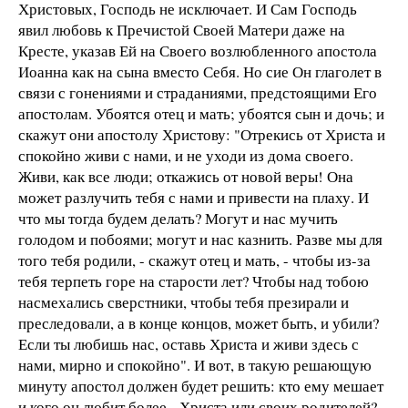
Христовых, Господь не исключает. И Сам Господь
явил любовь к Пречистой Своей Матери даже на
Кресте, указав Ей на Своего возлюбленного апостола
Иоанна как на сына вместо Себя. Но сие Он глаголет в
связи с гонениями и страданиями, предстоящими Его
апостолам. Убоятся отец и мать; убоятся сын и дочь; и
скажут они апостолу Христову: "Отрекись от Христа и
спокойно живи с нами, и не уходи из дома своего.
Живи, как все люди; откажись от новой веры! Она
может разлучить тебя с нами и привести на плаху. И
что мы тогда будем делать? Могут и нас мучить
голодом и побоями; могут и нас казнить. Разве мы для
того тебя родили, - скажут отец и мать, - чтобы из-за
тебя терпеть горе на старости лет? Чтобы над тобою
насмехались сверстники, чтобы тебя презирали и
преследовали, а в конце концов, может быть, и убили?
Если ты любишь нас, оставь Христа и живи здесь с
нами, мирно и спокойно". И вот, в такую решающую
минуту апостол должен будет решить: кто ему мешает
и кого он любит более - Христа или своих родителей?