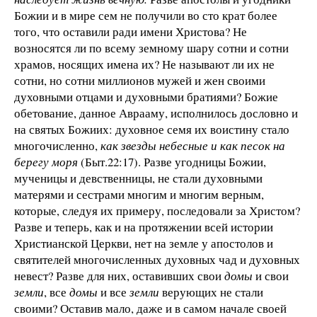
Божии и в мире сем не получили во сто крат более
того, что оставили ради имени Христова? Не
возносятся ли по всему земному шару сотни и сотни
храмов, носящих имена их? Не называют ли их не
сотни, но сотни миллионов мужей и жен своими
духовными отцами и духовными братиями? Божие
обетование, данное Аврааму, исполнилось дословно и
на святых Божиих: духовное семя их воистину стало
многочисленно,
как звезды небесные и как песок на
берегу моря
(Быт.22:17). Разве угодницы Божии,
мученицы и девственницы, не стали духовными
матерями и сестрами многим и многим верным,
которые, следуя их примеру, последовали за Христом?
Разве и теперь, как и на протяжении всей истории
Христианской Церкви, нет на земле у апостолов и
святителей многочисленных духовных чад и духовных
невест? Разве для них, оставивших свои
домы
и свои
земли
, все
домы
и все
земли
верующих не стали
своими? Оставив мало, даже и в самом начале своей