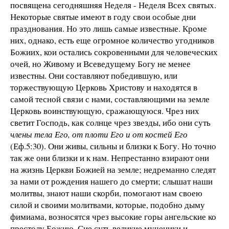
посвящена сегодняшняя Неделя - Неделя Всех святых.
Некоторые святые имеют в году свои особые дни
празднования. Но это лишь самые известные. Кроме
них, однако, есть еще огромное количество угодников
Божиих, кои остались сокровенными для человеческих
очей, но Живому и Всеведущему Богу не менее
известны. Они составляют победившую, или
торжествующую Церковь Христову и находятся в
самой тесной связи с нами, составляющими на земле
Церковь воинствующую, сражающуюся. Чрез них
светит Господь, как солнце чрез звезды, ибо они суть
члены тела Его, от плоти Его и от костей Его
(Еф.5:30). Они живы, сильны и близки к Богу. Но точно
так же они близки и к нам. Непрестанно взирают они
на жизнь Церкви Божией на земле; недреманно следят
за нами от рождения нашего до смерти; слышат наши
молитвы, знают наши скорби, помогают нам своею
силой и своими молитвами, которые, подобно дыму
фимиама, возносятся чрез высокие горы ангельские ко
престолу Божию. Сие суть великие мученики и