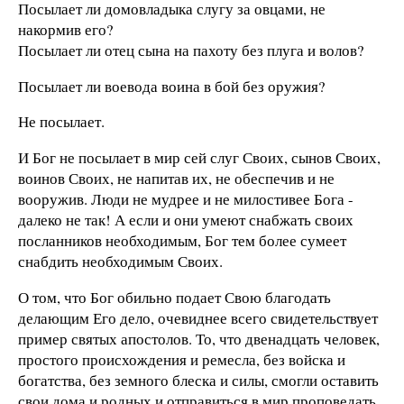
Посылает ли домовладыка слугу за овцами, не
накормив его?
Посылает ли отец сына на пахоту без плуга и волов?
Посылает ли воевода воина в бой без оружия?
Не посылает.
И Бог не посылает в мир сей слуг Своих, сынов Своих,
воинов Своих, не напитав их, не обеспечив и не
вооружив. Люди не мудрее и не милостивее Бога -
далеко не так! А если и они умеют снабжать своих
посланников необходимым, Бог тем более сумеет
снабдить необходимым Своих.
О том, что Бог обильно подает Свою благодать
делающим Его дело, очевиднее всего свидетельствует
пример святых апостолов. То, что двенадцать человек,
простого происхождения и ремесла, без войска и
богатства, без земного блеска и силы, смогли оставить
свои дома и родных и отправиться в мир проповедать