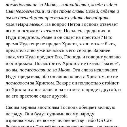
последовавшие за Мною, - в пакибытии, когда сядет
Сын Человеческий на престоле славы Своей, сядете и
вы на двенадцати престолах судить двенадцать
колен Израилевых.
На вопрос Петра Господь отвечает
всем апостолам:
сказал им
. Но здесь, среди них, и
Иуда-предатель. Разве и он сядет на престоле? В то
время Иуда еще не предал Христа, хотя, может быть,
предательство уже зачалось в его сердце. Заранее
зная, что Иуда предаст Его, Господь и говорит условно
и осторожно. Посмотрите: Христос не сказал "вы все",
но
вы, последовавшие за Мною
. Эти слова исключают
Иуду-предателя, ибо он лишь пошел с Христом, но не
последовал
за Христом. Вскоре он полностью отойдет
от Христа и апостолов, и на его место придет другой, и
на его престоле сядет другой.
Своим верным апостолам Господь обещает великую
награду. Они будут судиями всему народу
израильскому, не всему человечеству - ибо Он Сам
будет единым Судией всему человечеству - но народу