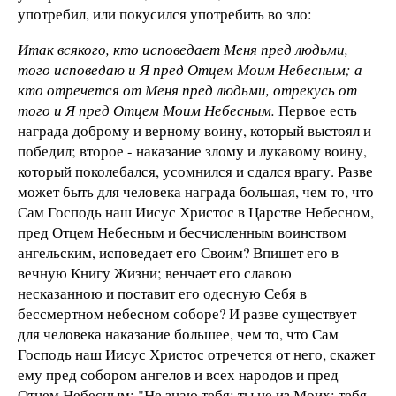
употребил, или покусился употребить во зло:
Итак всякого, кто исповедает Меня пред людьми,
того исповедаю и Я пред Отцем Моим Небесным; а
кто отречется от Меня пред людьми, отрекусь от
того и Я пред Отцем Моим Небесным.
Первое есть
награда доброму и верному воину, который выстоял и
победил; второе - наказание злому и лукавому воину,
который поколебался, усомнился и сдался врагу. Разве
может быть для человека награда большая, чем то, что
Сам Господь наш Иисус Христос в Царстве Небесном,
пред Отцем Небесным и бесчисленным воинством
ангельским, исповедает его Своим? Впишет его в
вечную Книгу Жизни; венчает его славою
несказанною и поставит его одесную Себя в
бессмертном небесном соборе? И разве существует
для человека наказание большее, чем то, что Сам
Господь наш Иисус Христос отречется от него, скажет
ему пред собором ангелов и всех народов и пред
Отцем Небесным: "Не знаю тебя; ты не из Моих; тебя