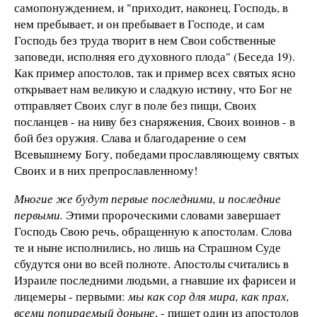
самопонуждением, и "приходит, наконец, Господь, в
нем пребывает, и он пребывает в Господе, и сам
Господь без труда творит в нем Свои собственные
заповеди, исполняя его духовного плода" (Беседа 19).
Как пример апостолов, так и пример всех святых ясно
открывает нам великую и сладкую истину, что Бог не
отправляет Своих слуг в поле без пищи, Своих
посланцев - на ниву без снаряжения, Своих воинов - в
бой без оружия. Слава и благодарение о сем
Всевышнему Богу, победами прославляющему святых
Своих и в них препрославленному!
Многие же будут первые последними, и последние
первыми.
Этими пророческими словами завершает
Господь Свою речь, обращенную к апостолам. Слова
те и ныне исполнились, но лишь на Страшном Суде
сбудутся они во всей полноте. Апостолы считались в
Израиле последними людьми, а гнавшие их фарисеи и
лицемеры - первыми:
мы как сор для мира, как прах,
всеми попираемый доныне
, - пишет один из апостолов