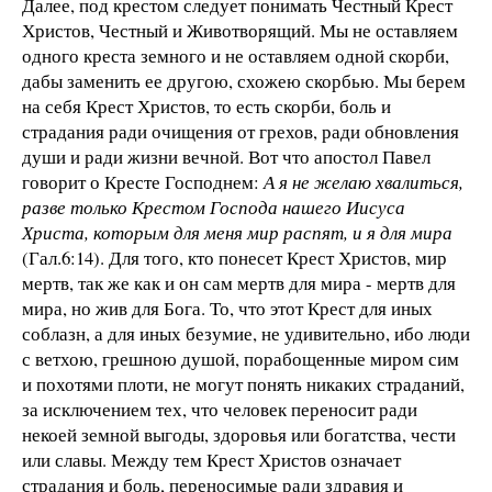
Далее, под крестом следует понимать Честный Крест
Христов, Честный и Животворящий. Мы не оставляем
одного креста земного и не оставляем одной скорби,
дабы заменить ее другою, схожею скорбью. Мы берем
на себя Крест Христов, то есть скорби, боль и
страдания ради очищения от грехов, ради обновления
души и ради жизни вечной. Вот что апостол Павел
говорит о Кресте Господнем:
А я не желаю хвалиться,
разве только Крестом Господа нашего Иисуса
Христа, которым для меня мир распят, и я для мира
(Гал.6:14). Для того, кто понесет Крест Христов, мир
мертв, так же как и он сам мертв для мира - мертв для
мира, но жив для Бога. То, что этот Крест для иных
соблазн, а для иных безумие, не удивительно, ибо люди
с ветхою, грешною душой, порабощенные миром сим
и похотями плоти, не могут понять никаких страданий,
за исключением тех, что человек переносит ради
некоей земной выгоды, здоровья или богатства, чести
или славы. Между тем Крест Христов означает
страдания и боль, переносимые ради здравия и