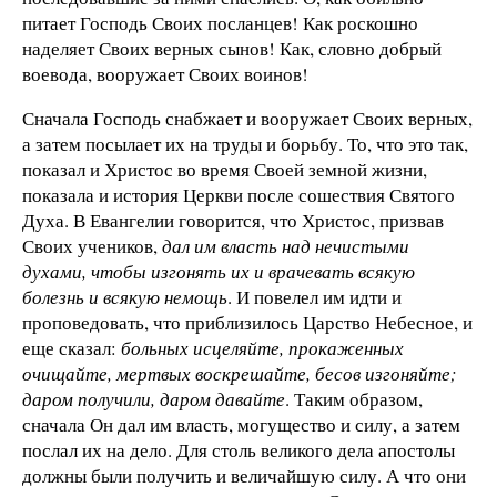
питает Господь Своих посланцев! Как роскошно
наделяет Своих верных сынов! Как, словно добрый
воевода, вооружает Своих воинов!
Сначала Господь снабжает и вооружает Своих верных,
а затем посылает их на труды и борьбу. То, что это так,
показал и Христос во время Своей земной жизни,
показала и история Церкви после сошествия Святого
Духа. В Евангелии говорится, что Христос, призвав
Своих учеников,
дал им власть над нечистыми
духами, чтобы изгонять их и врачевать всякую
болезнь и всякую немощь
. И повелел им идти и
проповедовать, что приблизилось Царство Небесное, и
еще сказал:
больных исцеляйте, прокаженных
очищайте, мертвых воскрешайте, бесов изгоняйте;
даром получили, даром давайте
. Таким образом,
сначала Он дал им власть, могущество и силу, а затем
послал их на дело. Для столь великого дела апостолы
должны были получить и величайшую силу. А что они