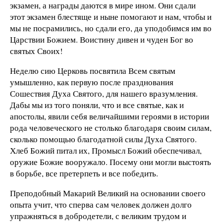
экзамен, а награды даются в мире ином. Они сдали
этот экзамен блестяще и ныне помогают и нам, чтобы и
мы не посрамились, но сдали его, да уподобимся им во
Царствии Божием. Воистину дивен и чуден Бог во
святых Своих!
Неделю сию Церковь посвятила Всем святым
умышленно, как первую после празднования
Сошествия Духа Святого, для нашего вразумления.
Дабы мы из того поняли, что и все святые, как и
апостолы, явили себя величайшими героями в истории
рода человеческого не столько благодаря своим силам,
сколько помощью благодатной силы Духа Святого.
Хлеб Божий питал их, Промысл Божий обеспечивал,
оружие Божие вооружало. Посему они могли выстоять
в борьбе, все претерпеть и все победить.
Преподобный Макарий Великий на основании своего
опыта учит, что сперва сам человек должен долго
упражняться в добродетели, с великим трудом и