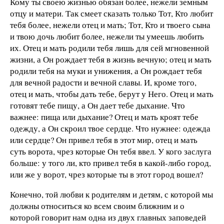
Кому ты своею жизнью обязан более, нежели земным
отцу и матери. Так смеет сказать только Тот, Кто любит
тебя более, нежели отец и мать; Тот, Кто и твоего сына
и твою дочь любит более, нежели ты умеешь любить
их. Отец и мать родили тебя лишь для сей мгновенной
жизни, а Он рождает тебя в жизнь вечную; отец и мать
родили тебя на муки и унижения, а Он рождает тебя
для вечной радости и вечной славы. И, кроме того,
отец и мать, чтобы дать тебе, берут у Него. Отец и мать
готовят тебе пищу, а Он дает тебе дыхание. Что
важнее: пища или дыхание? Отец и мать кроят тебе
одежду, а Он скроил твое сердце. Что нужнее: одежда
или сердце? Он привел тебя в этот мир, отец и мать
суть ворота, чрез которые Он тебя ввел. У кого заслуга
больше: у того ли, кто привел тебя в какой-либо город,
или же у ворот, чрез которые ты в этот город вошел?
Конечно, той любви к родителям и детям, с которой мы
должны относиться ко всем своим ближним и о
которой говорит нам одна из двух главных заповедей