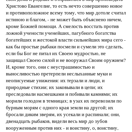
Христово Евангелие, то есть нечто совершенно новое
и противоположное всему тому, что мир дотоле считал
истиною и благом, - не может быть объяснено ничем,
кроме Божией помощи. А смелость восстать против
ложной учености ученейших, пагубного богатства
богатейших и жестокой власти сильнейших мира сего -
как бы простые рыбаки посмели и сумели это сделать,
если бы Бог не питал их Своею мудростью, не
защищал Своею силой и не вооружал Своим оружием?
И, кроме того, они с неустрашимостью и
выносливостью претерпели неслыханные муки и
неописуемые унижения: их терзали и люди, и
природные стихии; их заковывали в цепи; их
преследовали насмешками и побивали камнями; их
морили голодом в темницах; в узах их перевозили по
бурным морям с одного края земли на другой; их
бросали диким зверям, их усекали и распинали; они,
двенадцать рыбаков, видели весь мир до зубов
вооруженным против них - и воистину, о, воистину,