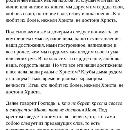
лично или читаем их книги, мы даруем им сердца свои,
любовь свою, почтение свое, славу и поклонение. Кто
любит их более, нежели Христа, не достоин Христа.
Под сыновьями же и дочерьми следует понимать, во
внутреннем смысле, наши дела, наши осуществления,
наши достижения, нами построенное, написанное и
все прочее, чем мы гордимся как плодом своего ума
или своих рук. В плодах сих - и сердце наше, любовь
наша, гордость наша. Но что все эти наши достижения
и все дела наши рядом с Христом? Клубы дыма рядом
с солнцем! Пыль времени рядом с мрамором
вечности! Итак, кто любит их более, нежели Христа, не
достоин Христа.
Далее говорит Господь:
и кто не берет креста своего
и следует за Мною, тот не достоин Меня
. Под
крестом следует понимать, во-первых, то, что само
собою следует из предыдущих слов, то есть
расставание с отцом и матерью, сыном и дочерью, со