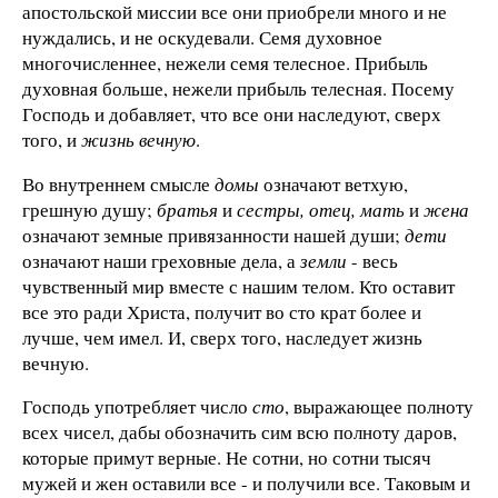
апостольской миссии все они приобрели много и не
нуждались, и не оскудевали. Семя духовное
многочисленнее, нежели семя телесное. Прибыль
духовная больше, нежели прибыль телесная. Посему
Господь и добавляет, что все они наследуют, сверх
того, и
жизнь вечную
.
Во внутреннем смысле
домы
означают ветхую,
грешную душу;
братья
и
сестры, отец, мать
и
жена
означают земные привязанности нашей души;
дети
означают наши греховные дела, а
земли
- весь
чувственный мир вместе с нашим телом. Кто оставит
все это ради Христа, получит во сто крат более и
лучше, чем имел. И, сверх того, наследует жизнь
вечную.
Господь употребляет число
сто
, выражающее полноту
всех чисел, дабы обозначить сим всю полноту даров,
которые примут верные. Не сотни, но сотни тысяч
мужей и жен оставили все - и получили все. Таковым и