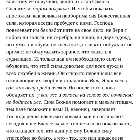
воистину ее получили, видно из слов Самого
Спасителя:
даром получили
. И, чтобы показать
апостолам, как велика и необорима сия Божественная
сила, которая всегда пребудет с ними, Господь
повелевает им без забот идти на свое дело, не беря с
собою ни золота, ни серебра, ни пищи, ни двух одежд,
ни сумы, ни обуви; не гневаться, если кто-нибудь их не
примет; не обдумывать заранее, что сказать в
судилищах. И, только дав им необходимую силу и
объяснив, что этой силы довольно для всех нужд и
всех скорбей в жизни, Он открыто перечислил все
ожидающие их скорби и страдания.
Вот, Я посылаю
вас, как овец среди волков.
Но после того снова
ободряет их:
у вас же и волосы на голове все сочтены;
не бойтесь же
. Сила Божия помогает и малым птицам,
тем паче поможет и вам! И, наконец, завершает
Господь решительными словами, кои и составляют
сегодняшнее Евангельское чтение и ясно показывают,
что ожидает тех, кто данную ему Божию силу
употребил во благо, а что - тех, кто или никак ее не