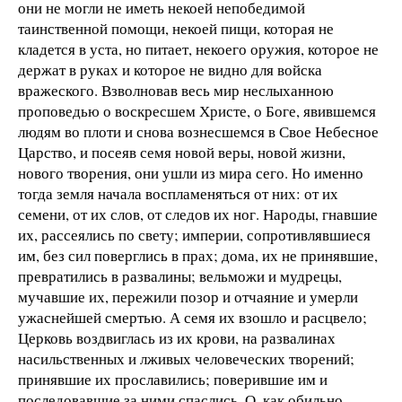
они не могли не иметь некоей непобедимой
таинственной помощи, некоей пищи, которая не
кладется в уста, но питает, некоего оружия, которое не
держат в руках и которое не видно для войска
вражеского. Взволновав весь мир неслыханною
проповедью о воскресшем Христе, о Боге, явившемся
людям во плоти и снова вознесшемся в Свое Небесное
Царство, и посеяв семя новой веры, новой жизни,
нового творения, они ушли из мира сего. Но именно
тогда земля начала воспламеняться от них: от их
семени, от их слов, от следов их ног. Народы, гнавшие
их, рассеялись по свету; империи, сопротивлявшиеся
им, без сил поверглись в прах; дома, их не принявшие,
превратились в развалины; вельможи и мудрецы,
мучавшие их, пережили позор и отчаяние и умерли
ужаснейшей смертью. А семя их взошло и расцвело;
Церковь воздвиглась из их крови, на развалинах
насильственных и лживых человеческих творений;
принявшие их прославились; поверившие им и
последовавшие за ними спаслись. О, как обильно