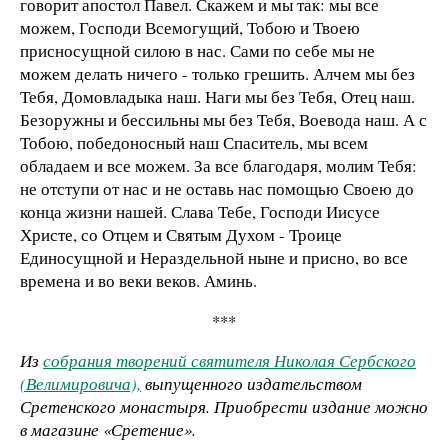
говорит апостол Павел. Скажем и мы так: мы все
можем, Господи Всемогущий, Тобою и Твоею
присносущной силою в нас. Сами по себе мы не
можем делать ничего - только грешить. Алчем мы без
Тебя, Домовладыка наш. Наги мы без Тебя, Отец наш.
Безоружны и бессильны мы без Тебя, Воевода наш. А с
Тобою, победоносный наш Спаситель, мы всем
обладаем и все можем. За все благодаря, молим Тебя:
не отступи от нас и не оставь нас помощью Своею до
конца жизни нашей. Слава Тебе, Господи Иисусе
Христе, со Отцем и Святым Духом - Троице
Единосущной и Нераздельной ныне и присно, во все
времена и во веки веков. Аминь.
***
Из
собрания творений святителя Николая Сербского
(Велимировича),
выпущенного издательством
Сретенского монастыря. Приобрести издание можно
в магазине «Сретение».