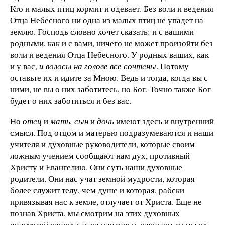
Кто и малых птиц кормит и одевает. Без воли и ведения
Отца Небесного ни одна из малых птиц не упадет на
землю. Господь словно хочет сказать: и с вашими
родными, как и с вами, ничего не может произойти без
воли и ведения Отца Небесного. У родных ваших, как
и у вас,
и волосы на голове все сочтены
. Потому
оставьте их и идите за Мною. Ведь и тогда, когда вы с
ними, не вы о них заботитесь, но Бог. Точно также Бог
будет о них заботиться и без вас.
Но
отец
и
мать, сын
и
дочь
имеют здесь и внутренний
смысл. Под отцом и матерью подразумеваются и наши
учителя и духовные руководители, которые своим
ложным учением сообщают нам дух, противный
Христу и Евангелию. Они суть наши духовные
родители. Они нас учат земной мудрости, которая
более служит телу, чем душе и которая, рабски
привязывая нас к земле, отлучает от Христа. Еще не
познав Христа, мы смотрим на этих духовных
родителей наших как на идолов; и, слушаем ли мы их