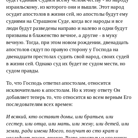
израильскому, из которого они и вышли. Этот народ
осудит апостолов в жизни сей, но апостолы будут ему
судиями на Страшном Суде, когда все народы и все
люди будут разведены направо и налево и одни будут
призваны в блаженство вечное, а другие - в муку
вечную. Тогда, при этом новом рождении, двенадцать
апостолов сядут по правую сторону у Господа на
двенадцати престолах судить свой народ, своих судей
в жизни сей. Однако суд их будет не судом мести, но
судом правды.
То, что Господь ответил апостолам, относится
исключительно к апостолам. Но к этому ответу Он
добавляет теперь то, что относится ко всем верным Его
последователям всех времен:
И всякий, кто оставит домы, или братьев, или
сестер, или отца, или мать, или жену, или детей, или
земли, ради имени Моего, получит во сто крат и
наследует жизнь вечную.
Разве апостолы и угодники