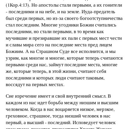
(1Кор.4:13). Но апостолы стали первыми, а их гонители
- последними и на небе, и на земле. Иуда-предатель
был среди первых, но из-за своего богоотступничества
стал последним. Многие угодники Божии считались
последними, но стали первыми, в то время как
мучившие и презиравшие их пали с первых мест чести
и славы мира сего на последние места пред лицем
Божиим. А на Страшном Суде все исполнится, и мы
узрим, как многие и многие, которые теперь считаются
первыми среди нас, займут последние места, многие
же, которые теперь, в этой жизни, считают себя
последними и которых люди считают таковым,
воссядут на первых местах.
Сие изречение имеет и свой внутренний смысл. В
каждом из нас идет борьба между низшим и высшим
человеком. Когда в нас воцаряется низкое, мерзкое,
греховное, страшное, тогда низший человек в нас
первый, а высший - последний. Исповедует человек
свои грехи, покается, причастится Христа Живаго -