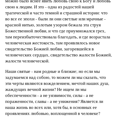
можно было яснее явить любовь свою к Богу и любовь
свою к людям. И это - одна из радостей нашей
трагической и часто темной и страшной истории: что
во все ее эпохи - были ли они светлые или мрачные -
красной нитью, золотым узором бежала эта струя
Божественной любви, и что где приумножался грех,
там переизбыточествовала благодать, и где возрастала
человеческая жестокость, там проявлялось новое
свидетельство Божией любви, загоревшейся в
человеческих сердцах, свидетельство жалости Божией,
жалости человеческой.
Наши святые - нам родные и близкие; но если мы
задумаемся над собою, то можем ли мы сказать, что
эти черты являются вожделением, мечтой наших душ,
жаждущих вечной жизни? Не ищем ли мы
обеспеченности - а не уязвимости, силы - а не
пораженности, славы - а не унижения? Является ли
наша жизнь во всех или, хотя бы, в основных ее
проявлениях любовью, воплощенной в человеке?