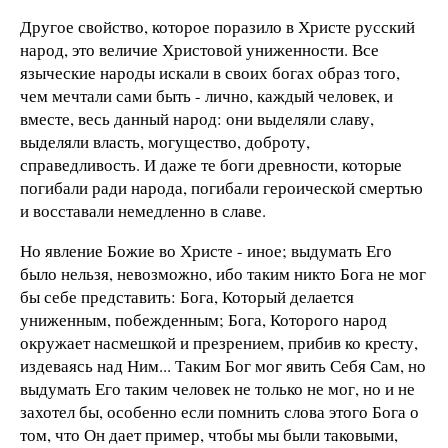
Другое свойство, которое поразило в Христе русский
народ, это величие Христовой униженности. Все
языческие народы искали в своих богах образ того,
чем мечтали сами быть - лично, каждый человек, и
вместе, весь данный народ: они выделяли славу,
выделяли власть, могущество, доброту,
справедливость. И даже те боги древности, которые
погибали ради народа, погибали героической смертью
и восставали немедленно в славе.
Но явление Божие во Христе - иное; выдумать Его
было нельзя, невозможно, ибо таким никто Бога не мог
бы себе представить: Бога, Который делается
униженным, побежденным; Бога, Которого народ
окружает насмешкой и презрением, прибив ко кресту,
издеваясь над Ним... Таким Бог мог явить Себя Сам, но
выдумать Его таким человек не только не мог, но и не
захотел бы, особенно если помнить слова этого Бога о
том, что Он дает пример, чтобы мы были таковыми,