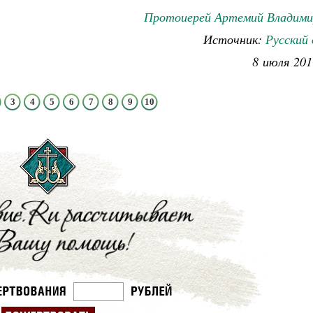
Протоиерей Артемий Владими
Источник:
Русский
8 июля 201
3
4
5
6
7
8
9
10