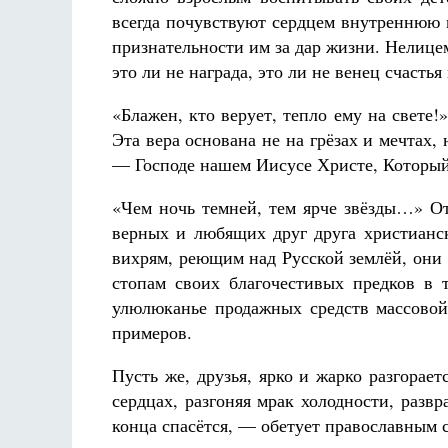
всегда почувствуют сердцем внутреннюю 
признательности им за дар жизни. Нелице
это ли не награда, это ли не венец счаст
«Блажен, кто верует, тепло ему на свете
Эта вера основана не на грёзах и мечтах
— Господе нашем Иисусе Христе, Который в
«Чем ночь темней, тем ярче звёзды…» От
верных и любящих друг друга христианс
вихрям, реющим над Русской землёй, они
стопам своих благочестивых предков в 
улюлюканье продажных средств массово
примеров.
Пусть же, друзья, ярко и жарко разгорае
сердцах, разгоняя мрак холодности, раз
конца спасётся, — обетует православным 