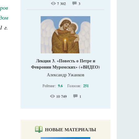
7 302
3
ров
 дом
1 г.
Лекция 3. «Повесть о Петре и
Февронии Муромских» (+ВИДЕО)
Александр Ужанков
Рейтинг:
9.6
Голосов:
251
10 749
1
НОВЫЕ МАТЕРИАЛЫ