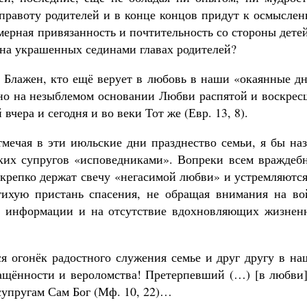
правоту родителей и в конце концов придут к осмыслен
мерная привязанность и почтительность со стороны дет
ья на украшенных сединами главах родителей?
!» Блажен, кто ещё верует в любовь в наши «окаянные д
, но на незыблемом основании Любви распятой и воскре
чера и сегодня и во веки Тот же (Евр. 13, 8).
мечая в эти июльские дни празднество семьи, я бы наз
ких супругов «исповедниками». Вопреки всем враждеб
 крепко держат свечу «негасимой любви» и устремляютс
тихую пристань спасения, не обращая внимания на во
й информации и на отсутствие вдохновляющих жизнен
тся огонёк радостного служения семье и друг другу в н
вращённости и вероломства! Претерпевший (…) [в любви
супругам Сам Бог (Мф. 10, 22)…