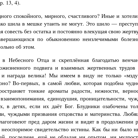
. 13, 4).
дного спокойного, мирного, счастливого? Иные и хотел
нако шила в мешке утаить не могут. Это шило — престу
я совесть без остатка и постоянно влекущая свою жертв
авершающихся по обыкновению неизлечимыми болезн
ольно об этом.
 в Небесного Отца и скреплённая благодатью венчан
ложизненного подвига и взаимных жертвенных трудов 
о и награда велика! Мы имеем в виду не только «мзду
 оно? Во-первых, в самой любви, которая подобна чудн
ространяет тонкие ароматы радости, нежности, вернос
 взаимопонимания, единодушия, проницательности, чуж
х, в детях, если их даёт Бог. Блудники озабочены тол
ми, чуждыми призвания отцовства и материнства. Любя
лагоговеют пред даром жизни и видят в продолжении р
ь неоспоримое свидетельство истины. Как бы ни было н
ей, последние, ещё не обладая ни опытом, ни мудрост