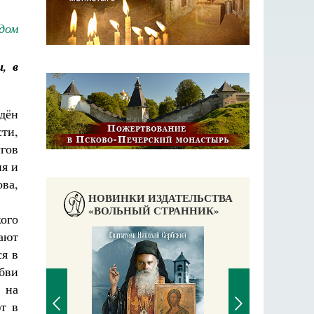
 дом
, в
дён
ти,
гов
ия и
ва,
НОВИНКИ ИЗДАТЕЛЬСТВА
«ВОЛЬНЫЙ СТРАННИК»
ого
ают
я в
бви
 на
т в