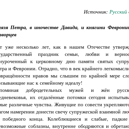
Источник:
Русский
язя Петра, в иночестве Давида, и княгини Февронии
творцев
т уже несколько лет, как в нашем Отечестве утверж
сударственный праздник семьи, любви и вернос
иуроченный к церковному дню памяти святых супру
тра и Февронии. Отрадно, что в век крайнего легкомысл
звращённости нравов мы слышим по крайней мере сло
изывающие нас к семейному идеалу!
споминая добродетельных мужей и жён русск
едневековья, их отдалённые потомки сегодня испытыв
мые различные чувства. Живущие по совести укрепляютс
агом намерении донести свечу супружеской взаимной лю
 победного конца. Колеблющиеся и слабые, падкие
евозможные соблазны, внутренне ободряются и обретаю