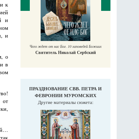
и к
ией
й и
П
ном
Е
аучись у
, и
Чего ждет от нас Бог. 10 заповедей Божиих
Святитель Николай Сербский
, о
и в
вом
ПРАЗДНОВАНИЕ СВВ. ПЕТРА И
во!
ФЕВРОНИИ МУРОМСКИХ
 от
Другие материалы сюжета:
ки,
ой…
 так