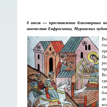
8 июля — преставление благоверных кн
иночестве Евфросинии, Муромских чудо
Во
го
пр
Пе
ра
пр
В
ср
са
бл
до
вс