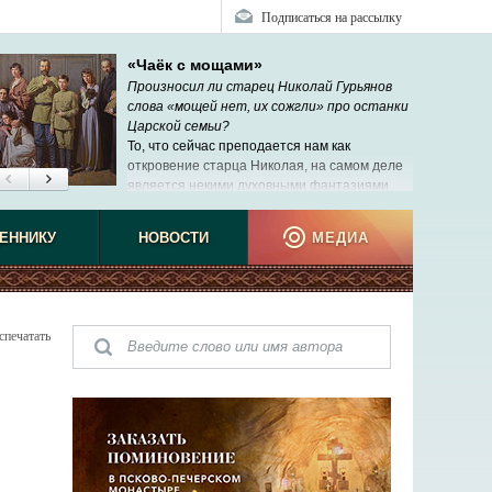
Подписаться на рассылку
«Чаёк с мощами»
Произносил ли старец Николай Гурьянов
слова «мощей нет, их сожгли» про останки
Царской семьи?
То, что сейчас преподается нам как
откровение старца Николая, на самом деле
является некими духовными фантазиями
рабы Божией Нины, которую никто никогда
ЕННИКУ
НОВОСТИ
МЕДИА
спечатать