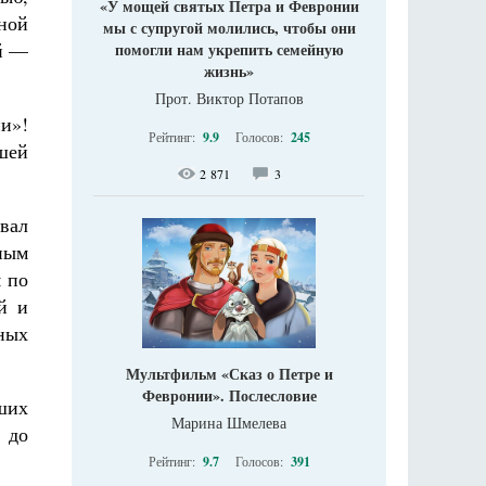
«У мощей святых Петра и Февронии
ной
мы с супругой молились, чтобы они
ей —
помогли нам укрепить семейную
жизнь»
Прот. Виктор Потапов
ни»!
Рейтинг:
9.9
Голосов:
245
сшей
2 871
3
вал
ным
я по
й и
ных
Мультфильм «Сказ о Петре и
Февронии». Послесловие
аших
Марина Шмелева
] до
Рейтинг:
9.7
Голосов:
391