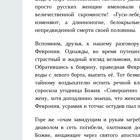
просто русских женщин именовали 
величественной скромности! «Гуси-леб
изменяют; а длинноногие, белокрылы
непредвиденной смерти своей половины.
Вспомним, друзья, к нашему разговор
Февронии. Однажды, во время путешест
страстный и жадный взгляд вельможи, вх
Обратившись к боярину, праведная Февр
воды с левого борта, выпить её. Тот без
тайному воздыхателю испить речной вл
спросила угодница Божия. «Совершенно
жену, хотя доподлинно знаешь, что женско
Феврония, усрамив и тотчас остудив пыл 
Горе же «очам завидущим и рукам загре
диаволом в сеть погибели, охотников д
Божие, вещающее через святого апостол