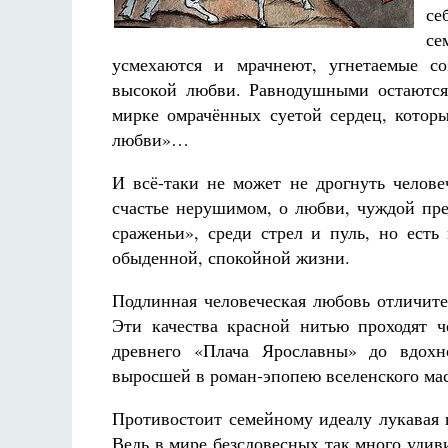
се
се
усмехаются и мрачнеют, угнетаемые с
высокой любви. Равнодушными остаются
мирке омрачённых суетой сердец, которы
Разлуки не будет
любви»…
Фредерика де Грааф
И всё-таки не может не дрогнуть челове
счастье нерушимом, о любви, чуждой пре
сраженьи», среди стрел и пуль, но ест
обыденной, спокойной жизни.
Подлинная человеческая любовь отличите
Эти качества красной нитью проходят 
древнего «Плача Ярославны» до вдох
выросшей в роман-эпопею вселенского ма
Противостоит семейному идеалу лукавая 
Ведь в мире безсловесных так много уди