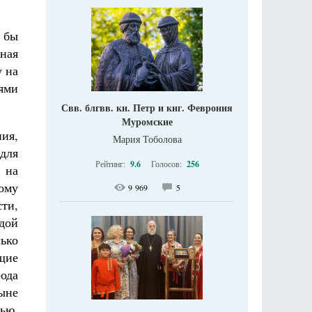
и бы
пная
у на
ями
Свв. блгвв. кн. Петр и кнг. Феврония
Муромские
ия,
Мария Тоболова
для
Рейтинг:
9.6
Голосов:
256
 на
ому
9 969
5
ти,
дой
ько
щие
ода
ыне
ью,