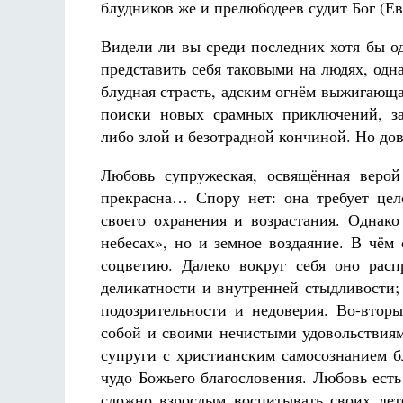
блудников же и прелюбодеев судит Бог (Евр
Видели ли вы среди последних хотя бы о
представить себя таковыми на людях, од
блудная страсть, адским огнём выжигающа
поиски новых срамных приключений, з
либо злой и безотрадной кончиной. Но дов
Любовь супружеская, освящённая верой
прекрасна… Спору нет: она требует це
своего охранения и возрастания. Однак
небесах», но и земное воздаяние. В чём
соцветию. Далеко вокруг себя оно расп
деликатности и внутренней стыдливости;
подозрительности и недоверия. Во-вторы
собой и своими нечистыми удовольствия
супруги с христианским самосознанием б
чудо Божьего благословения. Любовь ест
сложно взрослым воспитывать своих дет