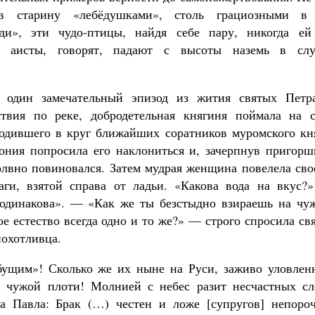
в старину «лебёдушками», столь грациозными в
еди», эти чудо-птицы, найдя себе пару, никогда ей
е аисты, говорят, падают с высоты наземь в слу
у один замечательный эпизод из жития святых Петр
вия по реке, добродетельная княгиня поймала на с
одившего в круг ближайших соратников муромского кня
ония попросила его наклониться и, зачерпнув пригорш
молвно повиновался. Затем мудрая женщина повелела св
аги, взятой справа от ладьи. «Какова вода на вкус?
 одинакова». — «Как же ты безстыдно взираешь на чу
е естество всегда одно и то же?» — строго спросила св
похотливца.
бущим»! Сколько же их ныне на Руси, заживо уловлен
о чужой плоти! Молнией с небес разит несчастных сл
а Павла: Брак (…) честен и ложе [супругов] непороч