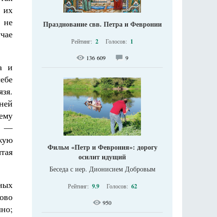
 их
 не
Празднование свв. Петра и Февронии
чае
Рейтинг:
2
Голосов:
1
136 609
9
а и
ебе
зя.
ней
оему
» —
жую
Фильм «Петр и Феврония»: дорогу
ятая
осилит идущий
Беседа с иер. Дионисием Добровым
ных
Рейтинг:
9.9
Голосов:
62
ово
950
но;