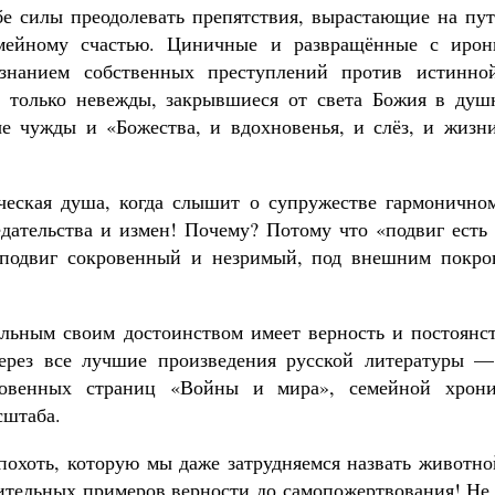
бе силы преодолевать препятствия, вырастающие на пут
мейному счастью. Циничные и развращённые с ирон
ознанием собственных преступлений против истинно
 только невежды, закрывшиеся от света Божия в душ
Великомученик Георгий Победоносец. Н
е чужды и «Божества, и вдохновенья, и слёз, и жизни
святого
Роман Котов
Как найти своё место в жизни
Кирилл Мурышев
ческая душа, когда слышит о супружестве гармоничном
дательства и измен! Почему? Потому что «подвиг есть 
ь подвиг сокровенный и незримый, под внешним покро
льным своим достоинством имеет верность и постоянст
через все лучшие произведения русской литературы —
новенных страниц «Войны и мира», семейной хрони
сштаба.
похоть, которую мы даже затрудняемся назвать животн
вительных примеров верности до самопожертвования! Не