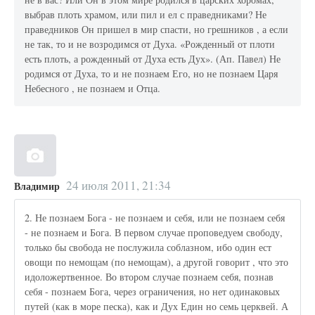
выбрав плоть храмом, или пил и ел с праведниками? Не
праведников Он пришел в мир спасти, но грешников , а если
не так, то и не возродимся от Духа. «Рожденный от плоти
есть плоть, а рожденный от Духа есть Дух». (Ап. Павел) Не
родимся от Духа, то и не познаем Его, но не познаем Царя
Небесного , не познаем и Отца.
24 июля 2011, 21:34
Владимир
2. Не познаем Бога - не познаем и себя, или не познаем себя
- не познаем и Бога. В первом случае проповедуем свободу,
только бы свобода не послужила соблазном, ибо один ест
овощи по немощам (по немощам), а другой говорит , что это
идоложертвенное. Во втором случае познаем себя, познав
себя - познаем Бога, через ограничения, но нет одинаковых
путей (как в море песка), как и Дух Един но семь церквей. А