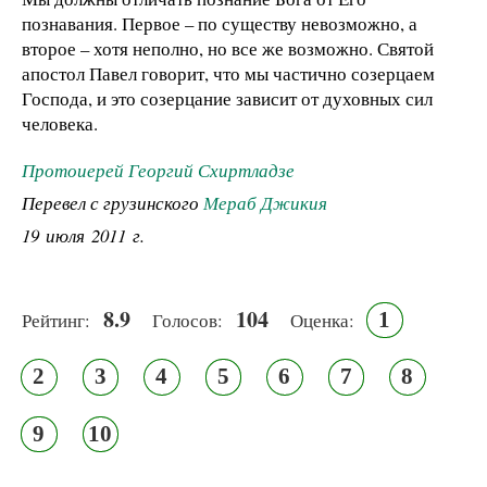
познавания. Первое – по существу невозможно, а
второе – хотя неполно, но все же возможно. Святой
апостол Павел говорит, что мы частично созерцаем
Господа, и это созерцание зависит от духовных сил
человека.
Протоиерей Георгий Схиртладзе
Перевел с грузинского
Мераб Джикия
19 июля 2011 г.
8.9
104
1
Рейтинг:
Голосов:
Оценка:
2
3
4
5
6
7
8
9
10