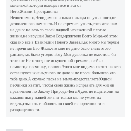
маленькой,которая вмещает все и вся от
Него,Жизни,Пространства
Неоценимого,Невидимого и нами никогда не узнанного,не
дозволенного нам знать.И не стремись узнать,того чего нам
не дано: не лезь со своей падшей,искаженной плотью
жизни,не нарушай Закон Вседержителя Всего Мира-об этом
сказано все в Евангелии Нового Завета.Как много мы теряем
не прочитав Его.Жаль,что мне не дано было знать этого
раньше,так было угодно Богу.Моя душонка не вместила бы
этого от Него тогда не искушенной грехами,а сейчас
немного,с песчинку, поняла.Этого мне видимо хватит на всю
оставшуюся жизнь;много не дано и не проси большего,что
тебе дано.А сколько песка на земле-представляете!Одной
песчинки хватит, чтобы свою жизнь исправить для жизни
правильной по Закону Природы-Бога.Чудес не ищите,они на
каждом шагу нашей жизни-только мы не умеем их
видеть,слышать и обонять по своей испорченности и
развращенности.