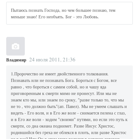
Пытаюсь познать Господа, но чем большее познаю, тем
меньше знаю! Его необъять. Бог - это Любовь.
24 июля 2011, 21:36
Владимир
1.Пророчество не имеет двойственного толкования.
Познавать или не познавать Бога. Бороться с Богом, все
равно , что бороться с самим собой, но и чашу яда
приговоренным к смерти мимо не пронесут. Или мы не
знаем кто мы, или знаем по сроку, "разве только то, что мы
не то , что должно быть"(ап. Павел). Мы не умеем слышать и
видеть - Его воля, и в Его же воле - снимается пелена с глаз,
и в Его же воли - ходим "своими" путями, но если это путь к
смерти, со дна океана поднимет. Разве Иисус Христос,
родившийся без греха не облекся в плоть, или разве Христос
не в вас? Или Он в этом мире родился в царских хоромах,