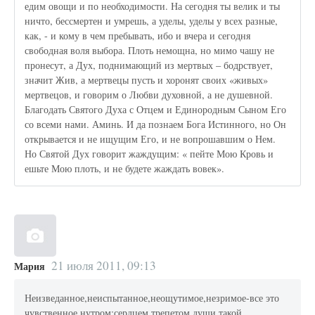
едим овощи и по необходимости. На сегодня ты велик и ты
ничто, бессмертен и умрешь, а уделы, уделы у всех разные,
как, - и кому в чем пребывать, ибо и вчера и сегодня
свободная воля выбора. Плоть немощна, но мимо чашу не
пронесут, а Дух, поднимающий из мертвых – бодрствует,
значит Жив, а мертвецы пусть и хоронят своих «живых»
мертвецов, и говорим о Любви духовной, а не душевной.
Благодать Святого Духа с Отцем и Единородным Сыном Его
со всеми нами. Аминь. И да познаем Бога Истинного, но Он
открывается и не ищущим Его, и не вопрошавшим о Нем.
Но Святой Дух говорит жаждущим: « пейте Мою Кровь и
ешьте Мою плоть, и не будете жаждать вовек».
21 июля 2011, 09:13
Мария
Неизведанное,неиспытанное,неощутимое,незримое-все это
чувственное нутром:сердцем,трепетом души такой