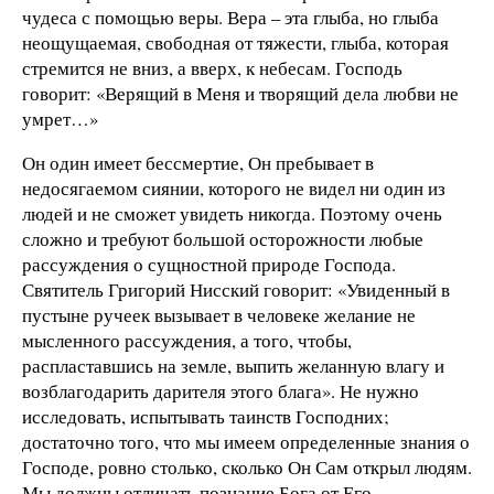
чудеса с помощью веры. Вера – эта глыба, но глыба
неощущаемая, свободная от тяжести, глыба, которая
стремится не вниз, а вверх, к небесам. Господь
говорит: «Верящий в Меня и творящий дела любви не
умрет…»
Он один имеет бессмертие, Он пребывает в
недосягаемом сиянии, которого не видел ни один из
людей и не сможет увидеть никогда. Поэтому очень
сложно и требуют большой осторожности любые
рассуждения о сущностной природе Господа.
Святитель Григорий Нисский говорит: «Увиденный в
пустыне ручеек вызывает в человеке желание не
мысленного рассуждения, а того, чтобы,
распластавшись на земле, выпить желанную влагу и
возблагодарить дарителя этого блага». Не нужно
исследовать, испытывать таинств Господних;
достаточно того, что мы имеем определенные знания о
Господе, ровно столько, сколько Он Сам открыл людям.
Мы должны отличать познание Бога от Его