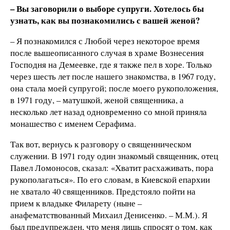
– Вы заговорили о выборе супруги. Хотелось бы
узнать, как вы познакомились с вашей женой?
– Я познакомился с Любой через некоторое время
после вышеописанного случая в храме Вознесения
Господня на Демеевке, где я также пел в хоре. Только
через шесть лет после нашего знакомства, в 1967 году,
она стала моей супругой; после моего рукоположения,
в 1971 году, – матушкой, женой священника, а
несколько лет назад одновременно со мной приняла
монашество с именем Серафима.
Так вот, вернусь к разговору о священническом
служении. В 1971 году один знакомый священник, отец
Павел Ломоносов, сказал: «Хватит расхаживать, пора
рукополагаться». По его словам, в Киевской епархии
не хватало 40 священников. Предстояло пойти на
прием к владыке Филарету (ныне –
анафематствованный Михаил Денисенко. – М.М.). Я
был предупрежден, что меня лишь спросят о том, как