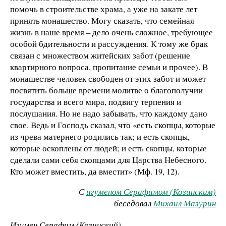
помочь в строительстве храма, а уже на закате лет
принять монашество. Могу сказать, что семейная
жизнь в наше время – дело очень сложное, требующее
особой бдительности и рассуждения. К тому же брак
связан с множеством житейских забот (решение
квартирного вопроса, пропитание семьи и прочее). В
монашестве человек свободен от этих забот и может
посвятить больше времени молитве о благополучии
государства и всего мира, подвигу терпения и
послушания. Но не надо забывать, что каждому дано
свое. Ведь и Господь сказал, что «есть скопцы, которые
из чрева матернего родились так; и есть скопцы,
которые оскоплены от людей; и есть скопцы, которые
сделали сами себя скопцами для Царства Небесного.
Кто может вместить, да вместит» (Мф. 19, 12).
С
игуменом Серафимом (Козинским)
беседовал
Михаил Мазурин
Игумен Серафим (Козинский)