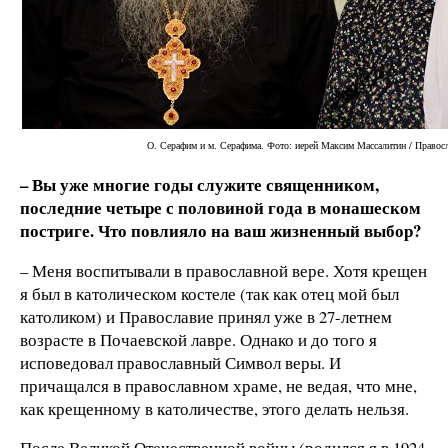
О. Серафим и м. Серафима. Фото: иерей Максим Массалитин / Правос
– Вы уже многие годы служите священником,
последние четыре с половиной года в монашеском
постриге. Что повлияло на ваш жизненный выбор?
– Меня воспитывали в православной вере. Хотя крещен
я был в католическом костеле (так как отец мой был
католиком) и Православие принял уже в 27-летнем
возрасте в Почаевской лавре. Однако и до того я
исповедовал православный Символ веры. И
причащался в православном храме, не ведая, что мне,
как крещенному в католичестве, этого делать нельзя.
После Великой Отечественной войны (родился я в 1924