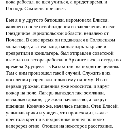
пока работал, не шел учиться, а придет время, и
Господь Сам меня призовет.
Был я и у другого батюшки, иеромонаха Елисея,
жившего после освобождения из заключения в селе
Гнездичное Тернопольской области, недалеко от
Почаева. В свое время он подвизался в Соловецком
монастыре, а затем, когда монастырь закрыли и
превратили в концлагерь, был отправлен советской
властью на лесоразработки в Архангельск, а оттуда во
времена Хрущева – в Казахстан, на поднятие целины.
Там с ним произошел такой случай. Служить в их
поселении разрешали только ему одному. И вот –
первый урожай, пшеница уже колосится, и вдруг –
пожар на поле. Лагерь выглядел так: землянки,
несколько домов, где жило начальство, а вокруг –
пшеница. Конечно же, началась паника. Отец Елисей,
услышав крики и увидев, что происходит, взял с
престола крест и в подряснике пошел по полю
наперерез огню. Отошел на некоторое расстояние,