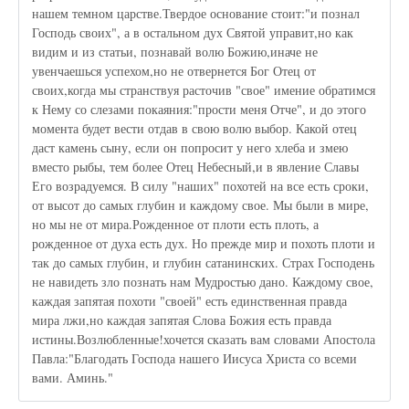
нашем темном царстве.Твердое основание стоит:"и познал
Господь своих", а в остальном дух Святой управит,но как
видим и из статьи, познавай волю Божию,иначе не
увенчаешься успехом,но не отвернется Бог Отец от
своих,когда мы странствуя расточив "свое" имение обратимся
к Нему со слезами покаяния:"прости меня Отче", и до этого
момента будет вести отдав в свою волю выбор. Какой отец
даст камень сыну, если он попросит у него хлеба и змею
вместо рыбы, тем более Отец Небесный,и в явление Славы
Его возрадуемся. В силу "наших" похотей на все есть сроки,
от высот до самых глубин и каждому свое. Мы были в мире,
но мы не от мира.Рожденное от плоти есть плоть, а
рожденное от духа есть дух. Но прежде мир и похоть плоти и
так до самых глубин, и глубин сатанинских. Страх Господень
не навидеть зло познать нам Мудростью дано. Каждому свое,
каждая запятая похоти "своей" есть единственная правда
мира лжи,но каждая запятая Слова Божия есть правда
истины.Возлюбленные!хочется сказать вам словами Апостола
Павла:"Благодать Господа нашего Иисуса Христа со всеми
вами. Аминь."