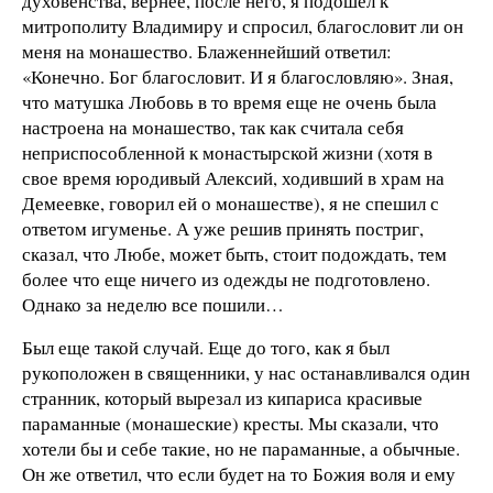
духовенства, вернее, после него, я подошел к
митрополиту Владимиру и спросил, благословит ли он
меня на монашество. Блаженнейший ответил:
«Конечно. Бог благословит. И я благословляю». Зная,
что матушка Любовь в то время еще не очень была
настроена на монашество, так как считала себя
неприспособленной к монастырской жизни (хотя в
свое время юродивый Алексий, ходивший в храм на
Демеевке, говорил ей о монашестве), я не спешил с
ответом игуменье. А уже решив принять постриг,
сказал, что Любе, может быть, стоит подождать, тем
более что еще ничего из одежды не подготовлено.
Однако за неделю все пошили…
Был еще такой случай. Еще до того, как я был
рукоположен в священники, у нас останавливался один
странник, который вырезал из кипариса красивые
параманные (монашеские) кресты. Мы сказали, что
хотели бы и себе такие, но не параманные, а обычные.
Он же ответил, что если будет на то Божия воля и ему