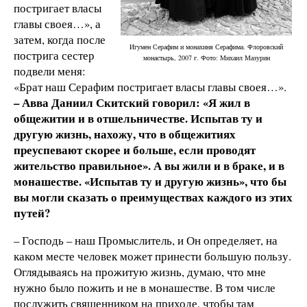
постригает власы
главы своея…», а
затем, когда после
Игумен Серафим и монахиня Серафима. Флоровский
пострига сестер
монастырь, 2007 г. Фото: Михаил Мазурин
подвели меня:
«Брат наш Серафим постригает власы главы своея…».
– Авва Даниил Скитский говорил: «Я жил в
общежитии и в отшельничестве. Испытав ту и
другую жизнь, нахожу, что в общежитиях
преуспевают скорее и больше, если проводят
жительство правильное». А вы жили и в браке, и в
монашестве. «Испытав ту и другую жизнь», что бы
вы могли сказать о преимуществах каждого из этих
путей?
– Господь – наш Промыслитель, и Он определяет, на
каком месте человек может принести большую пользу.
Оглядываясь на прожитую жизнь, думаю, что мне
нужно было пожить и не в монашестве. В том числе
послужить священником на приходе, чтобы там