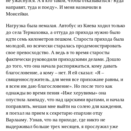
не ужаснулся. А я кто такой, чтобы отказываться? Куда
направят, туда и поеду». И меня назначили в
Моисейки.
Нагрузка была немалая. Автобус из Киева ходил только
до села Термаховка, а оттуда до прихода нужно было
идти семь километров пешком. Староста прихода была
молодой, но всячески старалась продемонстрировать
свое превосходство. А ведь в то время старосты
фактически руководили приходскими делами. Дошло
до того, что она начала распоряжаться, кому давать
благословение, а кому – нет. Я ей сказал: «Я –
священнослужитель, для меня все прихожане равны, и
я всем им даю благословение». Но после того как
однажды во время пения «Иже херувимы» она
опустила лампаду, что над царскими вратами, и начала
поправлять, мешая мне выйти на солею для каждения,
я поехал на прием к секретарю епархии отцу
Варлааму. Узнав, что на приходе, где никто не
выдерживал больше трех месяцев, я прослужил уже