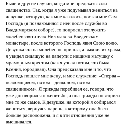
Были и другие случаи, когда мне предсказывали
священство. Так, когда я уже подумывал жениться на
девушке, которую, как мне казалось, послал мне Сам
Господь (я познакомился с ней после службы во
Владимирском соборе), то попросил отслужить
молебен святителю Николаю во Введенском
монастыре, после которого Господь явил Свою волю.
Девушка эта на молебен не пришла, а выходя из храма,
я увидел сидящую на паперти с нищими матушку с
мраморным крестом (как я узнал потом, это была
Ксения, юродивая). Она предсказала мне и то, что
Господь пошлет мне жену, и мое служение: «Сперва –
псаломщиком, потом – диаконом, потом –
священником». Я трижды перебивал ее, говоря, что
уже договорился о женитьбе, а она трижды повторила
мне то же самое. К девушке, на которой я собирался
жениться, вернулся парень, к которому она была
больше расположена, и я в эти отношения уже не
вмешивался.