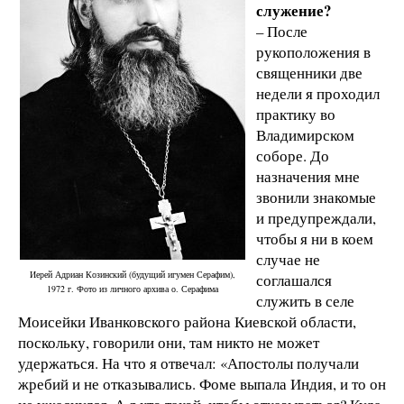
служение?
– После
рукоположения в
священники две
недели я проходил
практику во
Владимирском
соборе. До
назначения мне
звонили знакомые
и предупреждали,
чтобы я ни в коем
случае не
Иерей Адриан Козинский (будущий игумен Серафим),
соглашался
1972 г. Фото из личного архива о. Серафима
служить в селе
Моисейки Иванковского района Киевской области,
поскольку, говорили они, там никто не может
удержаться. На что я отвечал: «Апостолы получали
жребий и не отказывались. Фоме выпала Индия, и то он