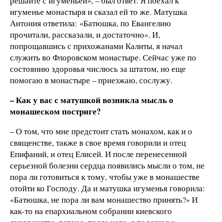
решайте с игуменьей», – был ответ. Я поехал к
игуменье монастыря и сказал ей то же. Матушка
Антония ответила: «Батюшка, по Евангелию
прочитали, рассказали, и достаточно». И,
попрощавшись с прихожанами Калиты, я начал
служить во Флоровском монастыре. Сейчас уже по
состоянию здоровья числюсь за штатом, но еще
помогаю в монастыре – приезжаю, сослужу.
– Как у вас с матушкой возникла мысль о
монашеском постриге?
– О том, что мне предстоит стать монахом, как и о
священстве, также в свое время говорили и отец
Епифаний, и отец Елисей. И после перенесенной
серьезной болезни сердца появились мысли о том, не
пора ли готовиться к тому, чтобы уже в монашестве
отойти ко Господу. Да и матушка игуменья говорила:
«Батюшка, не пора ли вам монашество принять?» И
как-то на епархиальном собрании киевского