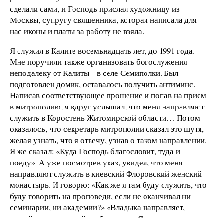
сделали сами, и Господь прислал художницу из
Москвы, супругу священника, которая написала для
нас иконы и платы за работу не взяла.
Я служил в Калите восемьнадцать лет, до 1991 года.
Мне поручили также организовать богослужения
неподалеку от Калиты – в селе Семиполки. Был
подготовлен домик, оставалось получить антиминс.
Написав соответствующее прошение и попав на прием
в митрополию, я вдруг услышал, что меня направляют
служить в Коростень Житомирской области… Потом
оказалось, что секретарь митрополии сказал это шутя,
желая узнать, что я отвечу, узнав о таком направлении.
Я же сказал: «Куда Господь благословит, туда и
поеду». А уже посмотрев указ, увидел, что меня
направляют служить в киевский Флоровский женский
монастырь. И говорю: «Как же я там буду служить, что
буду говорить на проповеди, если не оканчивал ни
семинарии, ни академии?» «Владыка направляет,