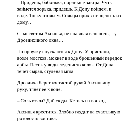
– Придешь, бабонька, пораньше завтра. Чуть
займется зорька, придешь. К Дону пойдем, к
воде. Тоску отольем. Сольцы прихвати щепоть из
дому…
С рассветом Аксинья, не спавшая всю ночь, – у
Дроздихиного окна…
По проулку спускаются к Дону. У пристани,
возле мостков, мокнет в воде брошенный передок
арбы. Песок у воды леденисто колок. От Дона
течет сырая, студеная мгла.
Дроздиха берет костистой рукой Аксиньину
руку, тянет ее к воде.
– Соль взяла? Дай сюды. Кстись на восход.
Аксинья крестится. Злобно глядит на счастливую
розовость востока.