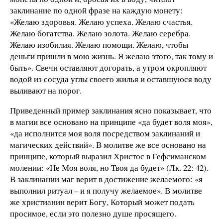
заклинание по одной фразе на каждую монету:
«Желаю здоровья. Желаю успеха. Желаю счастья.
Желаю богатства. Желаю золота. Желаю серебра.
Желаю изобилия. Желаю помощи. Желаю, чтобы
деньги пришли в мою жизнь. Я желаю этого, так тому и
быть». Свечи оставляют догорать, а утром окропляют
водой из сосуда углы своего жилья и оставшуюся воду
выливают на порог.
Приведенный пример заклинания ясно показывает, что
в магии все основано на принципе «да будет воля моя»,
«да исполнится моя воля посредством заклинаний и
магических действий». В молитве же все основано на
принципе, который выразил Христос в Гефсиманском
молении: «Не Моя воля, но Твоя да будет» (Лк. 22: 42).
В заклинании маг верит в достижение желаемого: «я
выполнил ритуал – и я получу желаемое». В молитве
же христианин верит Богу, Который может подать
просимое, если это полезно душе просящего.