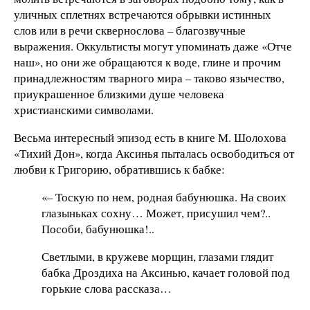
уличных сплетнях встречаются обрывки истинных
слов или в речи сквернослова – благозвучные
выражения. Оккультисты могут упоминать даже «Отче
наш», но они же обращаются к воде, глине и прочим
принадлежностям тварного мира – таково язычество,
приукрашенное близкими душе человека
христианскими символами.
Весьма интересный эпизод есть в книге М. Шолохова
«Тихий Дон», когда Аксинья пыталась освободиться от
любви к Григорию, обратившись к бабке:
«– Тоскую по нем, родная бабунюшка. На своих
глазыньках сохну… Может, присушил чем?..
Пособи, бабунюшка!..
Светлыми, в кружеве морщин, глазами глядит
бабка Дроздиха на Аксинью, качает головой под
горькие слова рассказа…