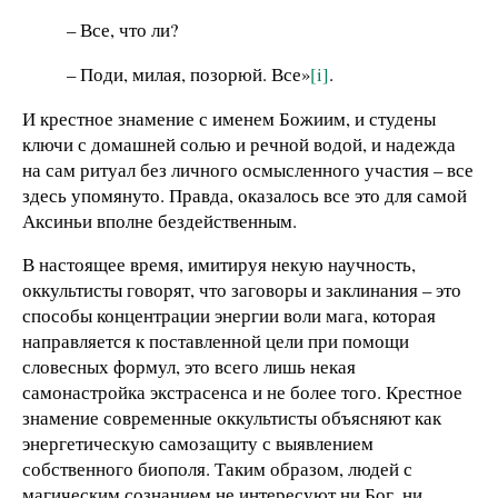
– Все, что ли?
– Поди, милая, позорюй. Все»
[i]
.
И крестное знамение с именем Божиим, и студены
ключи с домашней солью и речной водой, и надежда
на сам ритуал без личного осмысленного участия – все
здесь упомянуто. Правда, оказалось все это для самой
Аксиньи вполне бездейственным.
В настоящее время, имитируя некую научность,
оккультисты говорят, что заговоры и заклинания – это
способы концентрации энергии воли мага, которая
направляется к поставленной цели при помощи
словесных формул, это всего лишь некая
самонастройка экстрасенса и не более того. Крестное
знамение современные оккультисты объясняют как
энергетическую самозащиту с выявлением
собственного биополя. Таким образом, людей с
магическим сознанием не интересуют ни Бог, ни