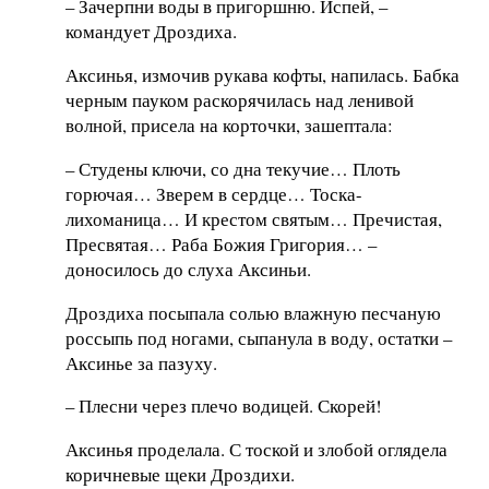
– Зачерпни воды в пригоршню. Испей, –
командует Дроздиха.
Аксинья, измочив рукава кофты, напилась. Бабка
черным пауком раскорячилась над ленивой
волной, присела на корточки, зашептала:
– Студены ключи, со дна текучие… Плоть
горючая… Зверем в сердце… Тоска-
лихоманица… И крестом святым… Пречистая,
Пресвятая… Раба Божия Григория… –
доносилось до слуха Аксиньи.
Дроздиха посыпала солью влажную песчаную
россыпь под ногами, сыпанула в воду, остатки –
Аксинье за пазуху.
– Плесни через плечо водицей. Скорей!
Аксинья проделала. С тоской и злобой оглядела
коричневые щеки Дроздихи.