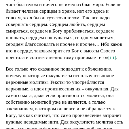
чист был телом и ничего не имел из благ мира. Если не
бывает человек сердцем в храме, нет его здесь и
совсем, хотя бы он тут стоял телом. Так, все надо
совершать сердцем. Сердцем любить, сердцем
смиряться, сердцем к Богу приближаться, сердцем
прощать, сердцем сокрушаться, сердцем молиться,
сердцем благословлять и прочее и прочее… Ибо каков
кто в сердце, таковым зрит его Бог с высоты Своего
престола и соответственно тому принимает его»
[iii]
.
Все только что сказанное подводит к объяснению,
почему некоторые оккультисты используют вполне
церковные молитвы. Тексты-то употребляются
церковные, а идея произнесения их – оккультная. Для
самого мага, даже если произносится молитва, она
собственно молитвой уже не является, а только
заклинанием, в котором он вовсе и не обращается к
Богу, так как считает, что само произнесение затронет
нужные невидимые нити. Для оккультиста молитва есть
лишь магическая формула, вид словесной энергии,