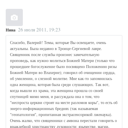
26 июля 2011, 19:23
Нина
Спасибо, Валерий! Темы, которые Вы освещаете, очень
актуальны. Была недавно в Троице-Сергиевой лавре.
Священник после службы произнес замечательную
проповедь, как нужно молиться Божией Матери (только что
прошедшее богослужение было посвящено Положению ризы
Божией Матери во Влахерне); говорил об очищении сердца,
об умилении, о слезной молитве. Мне как-то запомнилась
одна женщина, которая была среди слушающих. Так вот,
когда вышли из храма, эта женщина прошла со своей
спутницей мимо меня, и рассуждала она о том, что
"неспроста церкви строят на месте разломов коры", то есть об
энерго-информационных бреднях (так называемая
"геопатология", пропитанная экстрасенсорикой лженаука).
Очень жалко, что священники с амвона перестали говорить о
враждебной христианству духовности: язычестве, магии,