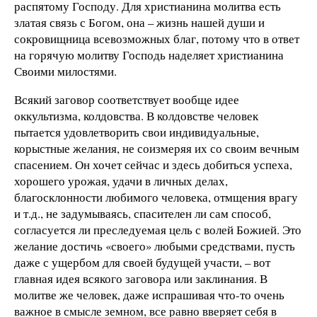
распятому Господу. Для христианина молитва есть
златая связь с Богом, она – жизнь нашей души и
сокровищница всевозможных благ, потому что в ответ
на горячую молитву Господь наделяет христианина
Своими милостями.
Всякий заговор соответствует вообще идее
оккультизма, колдовства. В колдовстве человек
пытается удовлетворить свои индивидуальные,
корыстные желания, не соизмеряя их со своим вечным
спасением. Он хочет сейчас и здесь добиться успеха,
хорошего урожая, удачи в личных делах,
благосклонности любимого человека, отмщения врагу
и т.д., не задумываясь, спасителен ли сам способ,
согласуется ли преследуемая цель с волей Божией. Это
желание достичь «своего» любыми средствами, пусть
даже с ущербом для своей будущей участи, – вот
главная идея всякого заговора или заклинания. В
молитве же человек, даже испрашивая что-то очень
важное в смысле земном, все равно вверяет себя в