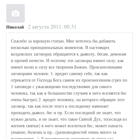
2 августа 2011, 00:31
Николай
Спасибо за хорошую статью. Мне хотелось бы добавить
несколько принципиальных моментов. В настоящих
колдовских заговорах обращаются к дьяволу, бесам, демонам
и прочей нечести. И поэтому эти заговоры имеют силу, как
имеют волю и силу все творения Божии. Произнесенными
заговорами человек: 1. вредит самому себе, так как
отрекается от Господа Бога самим их произнесением.(грех по
1 заповеди с ужасающими последствиями для самого
человека, так как в большинстве случаев в него вселяется бес
очень быстро) 2. вредит человеку, на которого обращен этот
заговор, так как после этого к последнему начинает
приходить дьявол, бес и пр. Если последний не знает, что
нужно делать, и не знает, что такое Святой Дух, то(исходя из
житиев святых) в него может вселиться бес, может напасть
уныние, болезнь и пр...(разноводностей очень много за
тысячелетия...). Единственным средством от этого зла