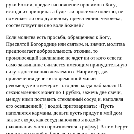
руки Божии, предает исполнение просимого Богу,
исходя из принципа: а будет ли просимое полезно, не
помешает ли оно духовному преуспеянию человека,
соответствует ли оно воле Божией?
Если молитва есть просьба, обращенная к Богу,
Пресвятой Богородице или святым, и, значит, молитва
предполагает добровольность отклика, то
произносящий заклинание не ждет ни от кого ответа:
само заклинание считается имеющим принудительную
силу к достижению желаемого. Например, для
привлечения денег в современной магии
рекомендуется вечером того дня, когда набралось 10
сэкономленных монет по 1 рублю, зажечь две свечи,
между ними поставить стеклянный сосуд и, наполняя
его освященной(!) водой, приговаривать: «Пусть
наполнятся карманы, деньги пусть придут в мой дом
так же скоро, как сосуд наполняю я водой»
(заклинания часто произносятся в рифму). Затем берут
монеты по одной и, бросая их в воду, читают