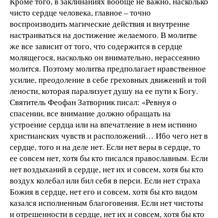
Кроме того, в заклинаниях вообще не важно, насколько
чисто сердце человека, главное – точно
воспроизводить магические действия и внутренне
настраиваться на достижение желаемого. В молитве
же все зависит от того, что содержится в сердце
молящегося, насколько он внимательно, нерассеянно
молится. Поэтому молитва предполагает нравственное
усилие, преодоление в себе греховных движений и той
лености, которая парализует душу на ее пути к Богу.
Святитель Феофан Затворник писал: «Ревнуя о
спасении, все внимание должно обращать на
устроение сердца или на впечатление в нем истинно
христианских чувств и расположений… Ибо чего нет в
сердце, того и на деле нет. Если нет веры в сердце, то
ее совсем нет, хотя бы кто писался православным. Если
нет воздыханий в сердце, нет их и совсем, хотя бы кто
воздух колебал или бил себя в перси. Если нет страха
Божия в сердце, нет его и совсем, хотя бы кто видом
казался исполненным благоговения. Если нет чистоты
и отрешенности в сердце, нет их и совсем, хотя бы кто