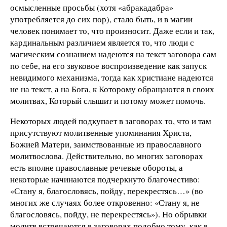
осмысленные просьбы (хотя «абракадабра»
употребляется до сих пор), стало быть, и в магии
человек понимает то, что произносит. Даже если и так,
кардинальным различием является то, что люди с
магическим сознанием надеются на текст заговора сам
по себе, на его звуковое воспроизведение как запуск
невидимого механизма, тогда как христиане надеются
не на текст, а на Бога, к Которому обращаются в своих
молитвах, Который слышит и потому может помочь.
Некоторых людей подкупает в заговорах то, что и там
присутствуют молитвенные упоминания Христа,
Божией Матери, заимствованные из православного
молитвослова. Действительно, во многих заговорах
есть вполне православные речевые обороты, а
некоторые начинаются подчеркнуто благочестиво:
«Стану я, благословясь, пойду, перекрестясь…» (во
многих же случаях более откровенно: «Стану я, не
благословясь, пойду, не перекрестясь»). Но обрывки
молитв встречаются в заговорах подобно тому, как в