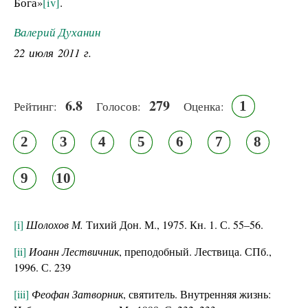
Бога»
[iv]
.
Валерий Духанин
22 июля 2011 г.
6.8
279
1
Рейтинг:
Голосов:
Оценка:
2
3
4
5
6
7
8
9
10
[i]
Шолохов М.
Тихий Дон. М., 1975. Кн. 1. С. 55–56.
[ii]
Иоанн Лествичник
, преподобный. Лествица. СПб.,
1996. С. 239
[iii]
Феофан Затворник
, святитель. Внутренняя жизнь: