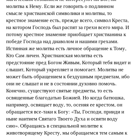
молитва к Нему. Если же говорить о подлинном
смысле христианской символики и молитвы, то
крестное знамение есть, прежде всего, символ Креста,
на котором Господь был распят за грехи всего мира. И
потому крестное знамение приобщает христианина к
победе Господа над диаволом и нашими грехами.
Истинная же молитва есть личное обращение к Тому,
Кто Сам личен. Христианская молитва есть
предстояние пред Богом Живым, Который тебя видит и
слышит, Который укрепляет и помогает. Молитва не
может быть обращением к бездушным предметам, ибо
они не слышат и не в состоянии духовно помочь.
Конечно, существуют святые предметы, то есть
освященные благодатью Божией. Но когда батюшка,
например, освящает воду, то, осеняя ее крестом, он
обращается все-таки к Богу: «Ты, Господи, прииди и
ныне наитием Святаго Твоего Духа и освяти воду
сию». Обращаясь в специальной молитве к
животворящему Кресту, мы обращаемся тем самым к