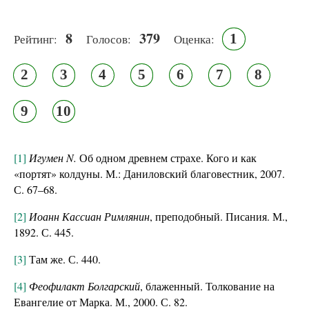
8
379
1
Рейтинг:
Голосов:
Оценка:
2
3
4
5
6
7
8
9
10
[1]
Игумен
N.
Об одном древнем страхе. Кого и как
«портят» колдуны. М.: Даниловский благовестник, 2007.
С. 67–68.
[2]
Иоанн Кассиан Римлянин
, преподобный. Писания. М.,
1892. С. 445.
[3]
Там же. С. 440.
[4]
Феофилакт Болгарский
, блаженный. Толкование на
Евангелие от Марка. М., 2000. С. 82.