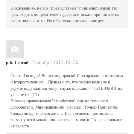
К сожалению, не все "православные" понимают, какой это
грех, ходить по целителям-гадалкам и искать причины всех
своих зол в ком-то. На себя нужно почаще смотреть.
3 ноября 2013, 00:26
р.Б. Сергий
Спаси, Господи! Во истину правда! И о гордыне, и о главном
и второстепенном... Правда и то, что только великие и
редкие подвижники могут служить людям - "по ПЛОДАХ их
узнаете их"(!!!)
Никакая православная "атрибутика" еще не говорит о
добродетели. Мне священник говорил: "Только Причастие.
Только литургическая жизнь. Если человек причащается,
значит у него можно попросить св. молитв." А все остальное
- прелесть.