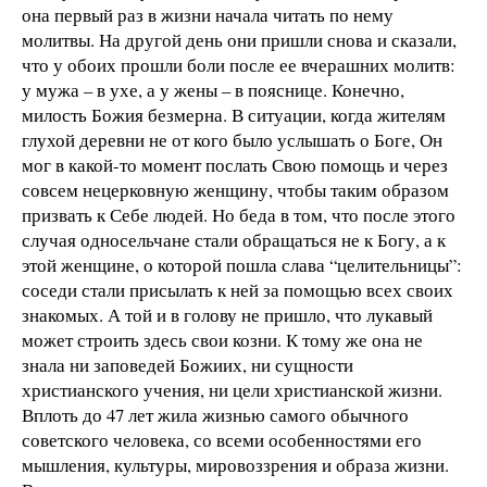
она первый раз в жизни начала читать по нему
молитвы. На другой день они пришли снова и сказали,
что у обоих прошли боли после ее вчерашних молитв:
у мужа – в ухе, а у жены – в пояснице. Конечно,
милость Божия безмерна. В ситуации, когда жителям
глухой деревни не от кого было услышать о Боге, Он
мог в какой-то момент послать Свою помощь и через
совсем нецерковную женщину, чтобы таким образом
призвать к Себе людей. Но беда в том, что после этого
случая односельчане стали обращаться не к Богу, а к
этой женщине, о которой пошла слава “целительницы”:
соседи стали присылать к ней за помощью всех своих
знакомых. А той и в голову не пришло, что лукавый
может строить здесь свои козни. К тому же она не
знала ни заповедей Божиих, ни сущности
христианского учения, ни цели христианской жизни.
Вплоть до 47 лет жила жизнью самого обычного
советского человека, со всеми особенностями его
мышления, культуры, мировоззрения и образа жизни.