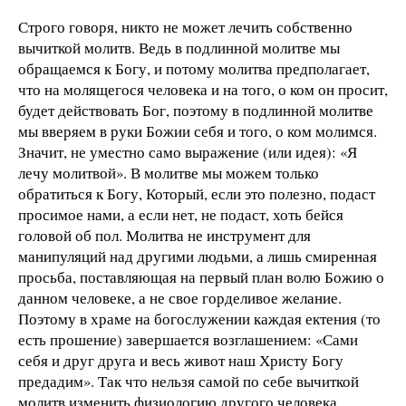
Строго говоря, никто не может лечить собственно
вычиткой молитв. Ведь в подлинной молитве мы
обращаемся к Богу, и потому молитва предполагает,
что на молящегося человека и на того, о ком он просит,
будет действовать Бог, поэтому в подлинной молитве
мы вверяем в руки Божии себя и того, о ком молимся.
Значит, не уместно само выражение (или идея): «Я
лечу молитвой». В молитве мы можем только
обратиться к Богу, Который, если это полезно, подаст
просимое нами, а если нет, не подаст, хоть бейся
головой об пол. Молитва не инструмент для
манипуляций над другими людьми, а лишь смиренная
просьба, поставляющая на первый план волю Божию о
данном человеке, а не свое горделивое желание.
Поэтому в храме на богослужении каждая ектения (то
есть прошение) завершается возглашением: «Сами
себя и друг друга и весь живот наш Христу Богу
предадим». Так что нельзя самой по себе вычиткой
молитв изменить физиологию другого человека.