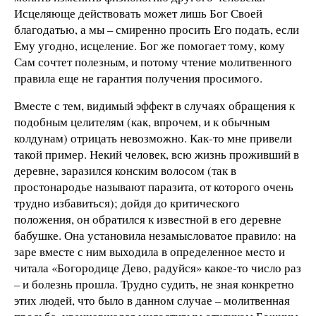
Исцеляюще действовать может лишь Бог Своей
благодатью, а мы – смиренно просить Его подать, если
Ему угодно, исцеление. Бог же помогает тому, кому
Сам сочтет полезным, и потому чтение молитвенного
правила еще не гарантия получения просимого.
Вместе с тем, видимый эффект в случаях обращения к
подобным целителям (как, впрочем, и к обычным
колдунам) отрицать невозможно. Как-то мне привели
такой пример. Некий человек, всю жизнь проживший в
деревне, заразился конским волосом (так в
простонародье называют паразита, от которого очень
трудно избавиться); дойдя до критического
положения, он обратился к известной в его деревне
бабушке. Она установила незамысловатое правило: на
заре вместе с ним выходила в определенное место и
читала «Богородице Дево, радуйся» какое-то число раз
– и болезнь прошла. Трудно судить, не зная конкретно
этих людей, что было в данном случае – молитвенная