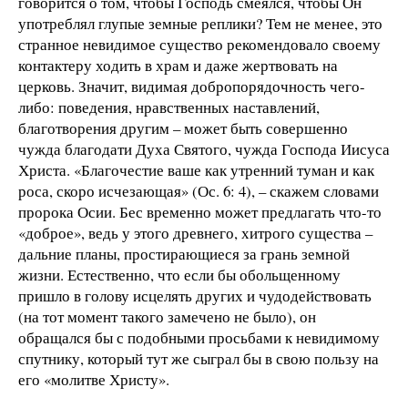
говорится о том, чтобы Господь смеялся, чтобы Он
употреблял глупые земные реплики? Тем не менее, это
странное невидимое существо рекомендовало своему
контактеру ходить в храм и даже жертвовать на
церковь. Значит, видимая добропорядочность чего-
либо: поведения, нравственных наставлений,
благотворения другим – может быть совершенно
чужда благодати Духа Святого, чужда Господа Иисуса
Христа. «Благочестие ваше как утренний туман и как
роса, скоро исчезающая» (Ос. 6: 4), – скажем словами
пророка Осии. Бес временно может предлагать что-то
«доброе», ведь у этого древнего, хитрого существа –
дальние планы, простирающиеся за грань земной
жизни. Естественно, что если бы обольщенному
пришло в голову исцелять других и чудодействовать
(на тот момент такого замечено не было), он
обращался бы с подобными просьбами к невидимому
спутнику, который тут же сыграл бы в свою пользу на
его «молитве Христу».