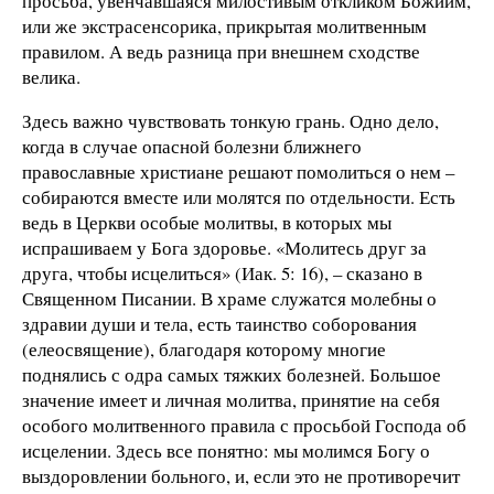
просьба, увенчавшаяся милостивым откликом Божиим,
или же экстрасенсорика, прикрытая молитвенным
правилом. А ведь разница при внешнем сходстве
велика.
Здесь важно чувствовать тонкую грань. Одно дело,
когда в случае опасной болезни ближнего
православные христиане решают помолиться о нем –
собираются вместе или молятся по отдельности. Есть
ведь в Церкви особые молитвы, в которых мы
испрашиваем у Бога здоровье. «Молитесь друг за
друга, чтобы исцелиться» (Иак. 5: 16), – сказано в
Священном Писании. В храме служатся молебны о
здравии души и тела, есть таинство соборования
(елеосвящение), благодаря которому многие
поднялись с одра самых тяжких болезней. Большое
значение имеет и личная молитва, принятие на себя
особого молитвенного правила с просьбой Господа об
исцелении. Здесь все понятно: мы молимся Богу о
выздоровлении больного, и, если это не противоречит