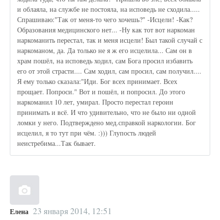
и облаяла, на службе не постояла, на исповедь не сходила.....
Спрашиваю:"Так от меня-то чего хочешь?" -Исцели! -Как?
Образования медицинского нет... -Ну как тот вот наркоман
наркоманить перестал, так и меня исцели! Был такой случай с
наркоманом, да. Да только не я ж его исцелила... Сам он в
храм пошёл, на исповедь ходил, сам Бога просил избавить
его от этой страсти.... Сам ходил, сам просил, сам получил....
Я ему только сказала:"Иди. Бог всех принимает. Всех
прощает. Попроси." Вот и пошёл, и попросил. До этого
наркоманил 10 лет, умирал. Просто перестал героин
принимать и всё. И что удивительно, что не было ни одной
ломки у него. Подтверждено мед.справкой наркологии. Бог
исцелил, я то тут при чём. :))) Глупость людей
неистребима...Так бывает.
23 января 2014, 12:51
Елена