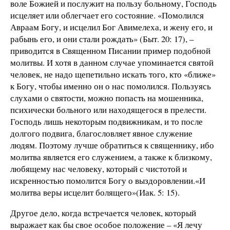
воле Божией и послужит на пользу больному, Господь
исцеляет или облегчает его состояние. «Помолился
Авраам Богу, и исцелил Бог Авимелеха, и жену его, и
рабынь его, и они стали рождать» (Быт. 20: 17), –
приводится в Священном Писании пример подобной
молитвы. И хотя в данном случае упоминается святой
человек, не надо щепетильно искать того, кто «ближе»
к Богу, чтобы именно он о нас помолился. Пользуясь
слухами о святости, можно попасть на мошенника,
психически больного или находящегося в прелести.
Господь лишь некоторым подвижникам, и то после
долгого подвига, благословляет явное служение
людям. Поэтому лучше обратиться к священнику, ибо
молитва является его служением, а также к близкому,
любящему нас человеку, который с чистотой и
искренностью помолится Богу о выздоровлении.«И
молитва веры исцелит болящего»(Иак. 5: 15).
Другое дело, когда встречается человек, который
выражает как бы свое особое положение – «Я лечу