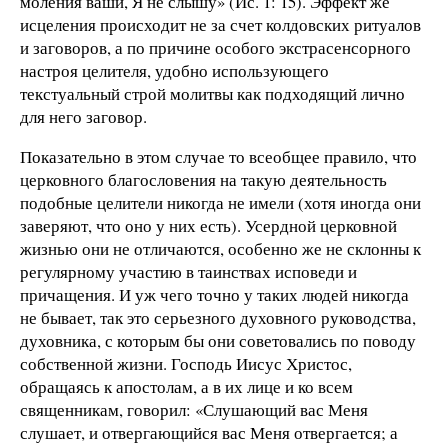
моления ваши, Я не слышу» (Ис. 1: 15). Эффект же
исцеления происходит не за счет колдовских ритуалов
и заговоров, а по причине особого экстрасенсорного
настроя целителя, удобно использующего
текстуальный строй молитвы как подходящий лично
для него заговор.
Показательно в этом случае то всеобщее правило, что
церковного благословения на такую деятельность
подобные целители никогда не имели (хотя иногда они
заверяют, что оно у них есть). Усердной церковной
жизнью они не отличаются, особенно же не склонны к
регулярному участию в таинствах исповеди и
причащения. И уж чего точно у таких людей никогда
не бывает, так это серьезного духовного руководства,
духовника, с которым бы они советовались по поводу
собственной жизни. Господь Иисус Христос,
обращаясь к апостолам, а в их лице и ко всем
священникам, говорил: «Слушающий вас Меня
слушает, и отвергающийся вас Меня отвергается; а