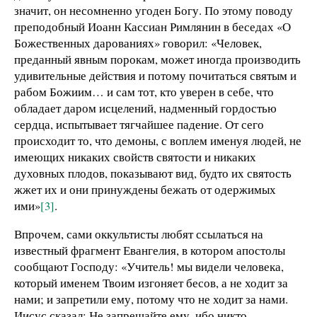
значит, он несомненно угоден Богу. По этому поводу
преподобный Иоанн Кассиан Римлянин в беседах «О
Божественных дарованиях» говорил: «Человек,
преданный явным порокам, может иногда производить
удивительные действия и потому почитаться святым и
рабом Божиим… и сам тот, кто уверен в себе, что
обладает даром исцелений, надменный гордостью
сердца, испытывает тягчайшее падение. От сего
происходит то, что демоны, с воплем именуя людей, не
имеющих никаких свойств святости и никаких
духовных плодов, показывают вид, будто их святость
жжет их и они принуждены бежать от одержимых
ими»
[3]
.
Впрочем, сами оккультисты любят ссылаться на
известный фрагмент Евангелия, в котором апостолы
сообщают Господу: «Учитель! мы видели человека,
который именем Твоим изгоняет бесов, а не ходит за
нами; и запретили ему, потому что не ходит за нами.
Иисус сказал: Не запрещайте ему, ибо никто,