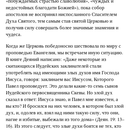
«побуждаемых страстью славолюбия», «чуждых и
недостойных благодати Божией»), пока собор
апостолов не воспринял ниспосланного Спасителем
Духа Святого, тем самым став святой Церковью и
получив силу совершать более значимые знамения и
чудеса.
Когда же Церковь победоносно шествовала по миру с
проповедью Евангелия, мы встречаем иную ситуацию.
В книге Деяний написано: «Даже некоторые из
скитающихся Иудейских заклинателей стали
употреблять над имеющими злых духов имя Господа
Иисуса, говоря: заклинаем вас Иисусом, Которого
Павел проповедует. Это делали какие-то семь сынов
Иудейского первосвященника Скевы. Но злой дух
сказал в ответ: Иисуса знаю, и Павел мне известен, а
вы кто? И бросился на них человек, в котором был злой
дух, и, одолев их, взял над ними такую силу, что они,
нагие и избитые, выбежали из того дома» (Деян. 19: 13–
16). Из этого следует, что злые духи боятся не тех, кто