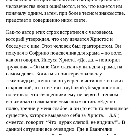
человечества люди ошибаются, и то, что кажется им
поначалу одним, затем, при более тесном знакомстве,
предстает в совершенно ином свете.
Как-то автор этих строк встретился с человеком,
который утверждал, что ему является Христос и
беседует с ним. Этот человек был трактористом. Он
покупал в Софрино подсвечник для храма – по воле,
как он говорил, Иисуса Христа. «Да, да, – повторил
труженик, – Он мне Сам сказал купить для храма, на
самом деле». Когда мы поинтересовались у
«самовидца», точно ли он уверен в истинности своих
откровений, тот ответил с глубокой убежденностью,
посетовал, что священники ему не верят. С теплом
вспоминал о слышании «высших» истин: «Еду по
полю, зрение у меня слабое, а он (то есть то невидимое
существо, которое выдавало себя за Христа.
– В.Д.
)
смеется, говорит: “Что, дурак слепой, не видишь?”» В
данной ситуации все очевидно. Где в Евангелии