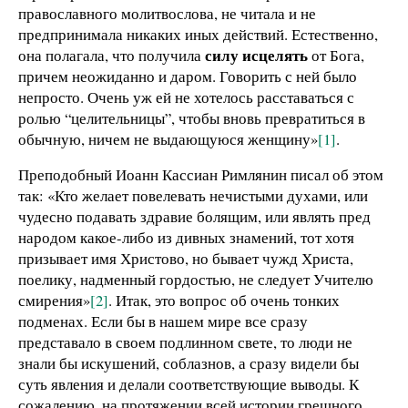
православного молитвослова, не читала и не
предпринимала никаких иных действий. Естественно,
силу исцелять
она полагала, что получила
от Бога,
причем неожиданно и даром. Говорить с ней было
непросто. Очень уж ей не хотелось расставаться с
ролью “целительницы”, чтобы вновь превратиться в
обычную, ничем не выдающуюся женщину»
[1]
.
Преподобный Иоанн Кассиан Римлянин писал об этом
так: «Кто желает повелевать нечистыми духами, или
чудесно подавать здравие болящим, или являть пред
народом какое-либо из дивных знамений, тот хотя
призывает имя Христово, но бывает чужд Христа,
поелику, надменный гордостью, не следует Учителю
смирения»
[2]
. Итак, это вопрос об очень тонких
подменах. Если бы в нашем мире все сразу
представало в своем подлинном свете, то люди не
знали бы искушений, соблазнов, а сразу видели бы
суть явления и делали соответствующие выводы. К
сожалению, на протяжении всей истории грешного