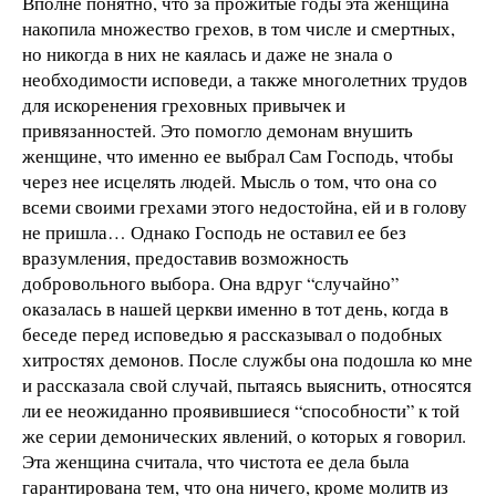
Вполне понятно, что за прожитые годы эта женщина
накопила множество грехов, в том числе и смертных,
но никогда в них не каялась и даже не знала о
необходимости исповеди, а также многолетних трудов
для искоренения греховных привычек и
привязанностей. Это помогло демонам внушить
женщине, что именно ее выбрал Сам Господь, чтобы
через нее исцелять людей. Мысль о том, что она со
всеми своими грехами этого недостойна, ей и в голову
не пришла… Однако Господь не оставил ее без
вразумления, предоставив возможность
добровольного выбора. Она вдруг “случайно”
оказалась в нашей церкви именно в тот день, когда в
беседе перед исповедью я рассказывал о подобных
хитростях демонов. После службы она подошла ко мне
и рассказала свой случай, пытаясь выяснить, относятся
ли ее неожиданно проявившиеся “способности” к той
же серии демонических явлений, о которых я говорил.
Эта женщина считала, что чистота ее дела была
гарантирована тем, что она ничего, кроме молитв из