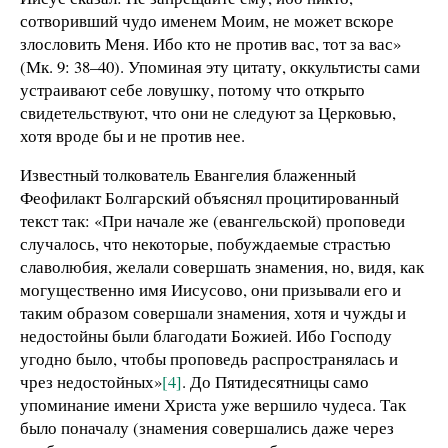
сотворивший чудо именем Моим, не может вскоре
злословить Меня. Ибо кто не против вас, тот за вас»
(Мк. 9: 38–40). Упоминая эту цитату, оккультисты сами
устраивают себе ловушку, потому что открыто
свидетельствуют, что они не следуют за Церковью,
хотя вроде бы и не против нее.
Известный толкователь Евангелия блаженный
Феофилакт Болгарский объяснял процитированный
текст так: «При начале же (евангельской) проповеди
случалось, что некоторые, побуждаемые страстью
славолюбия, желали совершать знамения, но, видя, как
могущественно имя Иисусово, они призывали его и
таким образом совершали знамения, хотя и чужды и
недостойны были благодати Божией. Ибо Господу
угодно было, чтобы проповедь распространялась и
чрез недостойных»
[4]
. До Пятидесятницы само
упоминание имени Христа уже вершило чудеса. Так
было поначалу (знамения совершались даже через