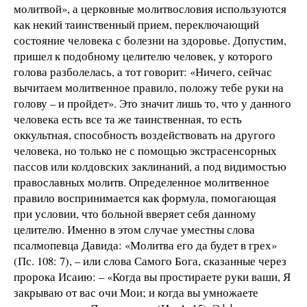
молитвой», а церковные молитвословия используются
как некий таинственный прием, переключающий
состояние человека с болезни на здоровье. Допустим,
пришел к подобному целителю человек, у которого
голова разболелась, а тот говорит: «Ничего, сейчас
вычитаем молитвенное правило, положу тебе руки на
голову – и пройдет». Это значит лишь то, что у данного
человека есть все та же таинственная, то есть
оккультная, способность воздействовать на другого
человека, но только не с помощью экстрасенсорных
пассов или колдовских заклинаний, а под видимостью
православных молитв. Определенное молитвенное
правило воспринимается как формула, помогающая
при условии, что больной вверяет себя данному
целителю. Именно в этом случае уместны слова
псалмопевца Давида: «Молитва его да будет в грех»
(Пс. 108: 7), – или слова Самого Бога, сказанные через
пророка Исаию: – «Когда вы простираете руки ваши, Я
закрываю от вас очи Мои; и когда вы умножаете