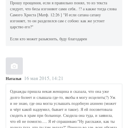
Прошу прощения, если я правильно понял, то из текста
следует, что бесы изгоняют сами себя.. !? а какже тогда слова
Самого Христа [Матф. 12:26 ] "И если сатана сатану
изгоняет, то он разделился сам с собою: как же устоит
царство его?"
Если кто может разьяснить, буду благодарен
16 мая 2015, 14:21
Наталья
Однажды пришла некая женщина и сказала, что она уже
долго болеет и слышала где-то, якобы я могу исцелить(?) Уж
и не знаю, где она могла услышать подобную ахинею (может
и чёрт какой надоумил, бывает и такое). Я ей посоветовала
сходить в храм при больнице. Сходила она туда, и заявила,
что ей не помогло..... Я её спрашиваю:"Ну расскажи, как ты
ходила туда, что ты там делала?" Пришла во зле, всех обхаяла