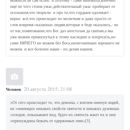
можно,если сам ослеп. и поэтому - сами виноваты,конечно.
ещё не того стоим.ужас,действительный ужас пробирает от
осознания,что творили. и про то,что гордыня одолевает -
верно. всё,что происходит по молитвам и даже просто от
слов вовремя сказанных людям,которые в беде оказались,- не
от нас,помятование,что Бог дал апостолам да святым,а мы
уже можем прикоснуться к этому наследию и попросить,но
сами НИЧЕГО не можем без Бога,ничегошеньки хорошего не
можем. и все болезни наши - по делам нашим.
20 августа 2015, 21:08
Человек
>От сего происходит то, что демоны, с воплем именуя людей,
не >имеющих никаких свойств святости и никаких духовных
>плодов, показывают вид, будто их святость жжет их и они
>принуждены бежать от одержимых ими»[3].