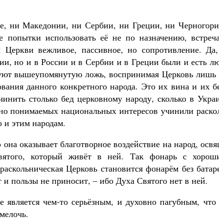
е, ни Македонии, ни Сербии, ни Греции, ни Черногори
 попытки использовать её не по назначению, встреча
ы Церкви вежливое, пассивное, но сопротивление. Да,
ии, но и в России и в Сербии и в Греции были и есть л
дуют вышеупомянутую ложь, воспринимая Церковь лишь 
вания данного конкретного народа. Это их вина и их б
чинить столько бед церковному народу, сколько в Укра
но понимаемых национальных интересов учинили раскол
 и этим народам.
о она оказывает благотворное воздействие на народ, осв
Святого, который живёт в ней. Так фонарь с хорош
 раскольническая Церковь становится фонарём без батар
 и пользы не приносит, – ибо Духа Святого нет в ней.
е является чем-то серьёзным, и духовно пагубным, что
 мелочь.