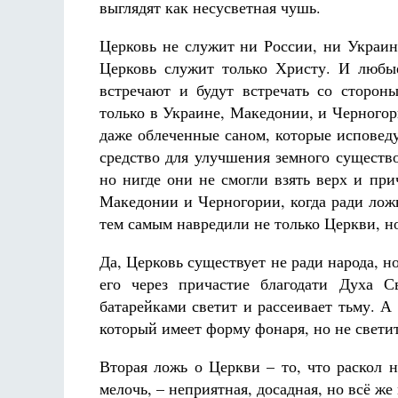
выглядят как несусветная чушь.
Церковь не служит ни России, ни Украин
Церковь служит только Христу. И любые
встречают и будут встречать со сторон
только в Украине, Македонии, и Черногор
даже облеченные саном, которые испове
средство для улучшения земного существо
но нигде они не смогли взять верх и при
Македонии и Черногории, когда ради лож
тем самым навредили не только Церкви, но
Да, Церковь существует не ради народа, н
его через причастие благодати Духа 
батарейками светит и рассеивает тьму. А
который имеет форму фонаря, но не светит
Вторая ложь о Церкви – то, что раскол н
мелочь, – неприятная, досадная, но всё же