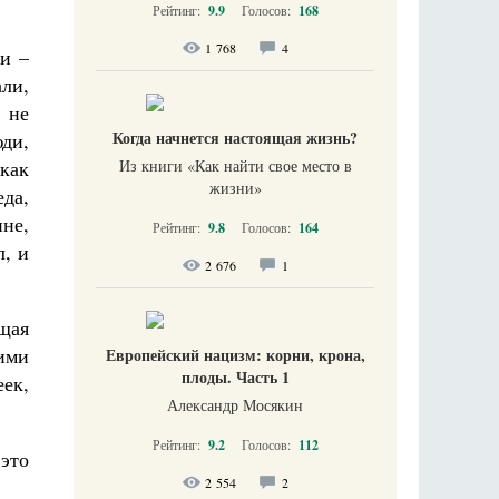
Рейтинг:
9.9
Голосов:
168
1 768
4
и –
ли,
 не
Когда начнется настоящая жизнь?
юди,
как
Из книги «Как найти свое место в
жизни​»
еда,
ине,
Рейтинг:
9.8
Голосов:
164
, и
2 676
1
ящая
ими
Европейский нацизм: корни, крона,
плоды. Часть 1
еек,
Александр Мосякин
Рейтинг:
9.2
Голосов:
112
 это
2 554
2