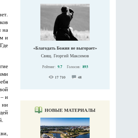
ет.
иков
я на
ам и
 Где
«Благодать Божия не выгорает»
Свящ. Георгий Максимов
гие
Рейтинг:
9.7
Голосов:
893
ыми
17 710
48
ебя
вой
 – и
, ни
НОВЫЕ МАТЕРИАЛЫ
дей
й.
кви,