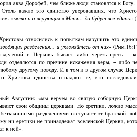
ворил авва Дорофей, чем ближе люди становятся к Богу,
. Столь важно это единство уверовавших, что Христо
нем: «
молю и о верующих в Меня… да будут все едино
» 
Христовы относились к попыткам нарушить это единст
изводящих разделения… и уклоняйтесь от них
» (Рим.16:1
азделений в Церковь бывает либо черезь ересь – ко
люди отделяются по причине искажения веры, – либо че
 любому другому поводу. И в том и в другом случае Цер
ого Христова единства отпадают те, кто последовали
нный Августин: «мы веруем во святую соборную Церко
зывают свои общины церквами. Но еретики, ложно мысл
и беззаконными разделениями отступают от братской лю
тому ни еретики не принадлежат вселенской Церкви, кот
т к ней».