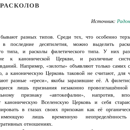
РАСКОЛОВ
Источник:
Радо
 бывают разных типов. Среди тех, что особенно терз
 в последние десятилетия, можно выделить раск
ого типа, и расколы филетического типа. У них раз
ние к канонической Церкви, и различные сист
вданий. Например, «зилоты» объявляют только самих с
Великомученик Георгий Победоносец. Н
, а каноническую Церковь таковой не считают, для ч
святого
ают разные «ереси», якобы заразившие её. А филетис
Роман Котов
щиеся лишь признания незаконно провозглашённой
льному признаку «автокефалии», напротив, впо
т каноническую Вселенскую Церковь и себя стараю
нировать в глазах своих прихожан как её органичес
 имеющую лишь временную неопределённост
тративных отношениях.