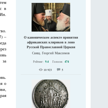
 тем
с в
(Ин.
во.
7) –
О каноническом аспекте принятия
африканских клириков в лоно
гда
Русской Православной Церкви
рез
Свящ. Георгий Максимов
ковь
 за
Рейтинг:
9.4
Голосов:
474
10 923
5
вь.
я о
бви,
орая