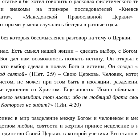
 статье я бы хотел говорить о расколах филетического т
Как найти своё место в жизни
Кирилл Мурышев
и знакомы на примере последователей «Киевск
рхата», «Македонской Православной Церкви
оторыми у меня случались беседы в разные годы.
 без которых бессмысленен разговор на тему о Церкви.
 нас. Есть смысл нашей жизни – сделать выбор, с Бого
 Бог дал нам возможность познать истину, Он открыл е
 кто выбор сделал в пользу Бога и истины, Он создал «
од святой
» (1Пет. 2:9) – Свою Церковь. Человек, кот
истом, не может при этом быть в изоляции, разделени
е единения со Христом. Ещё апостол Иоанн обличал э
своего ненавидит, тот лжец: ибо не любящий брата сво
 Которого не видит?
» (1Ин. 4:20)
ринес в мир разделение между Богом и человеком и ме
дством любви, святости и жертвы принес исцеление в 
 единство Своей Церкви, в которой ученики Его станов