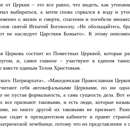
е от Церкви – это все равно, что видеть, как утопаю
чал выбираться, а затем снова сорвался в воду и утон
 именно о жизни и смерти, спасении и погибели множес
толов святой Игнатий Богоносец: «Не обольщайтесь, бр
тот не наследует Царствия Божьего». К этому невозмо
я Церковь состоит из Поместных Церквей, которые ра
ругом, и, самое главное – участвуют в едином таинс
все вместе единым Телом Христовым.
кого Патриархата», «Македонская Православная Церков
считают себя автокефальными Церквами, но ни одна
 не пустая формальность, а сама сущность дела. Вот е
х все признают таковыми, и есть люди, которые назыв
рами, но никто другой их таковыми не признает. Разн
ые сидят в президентском кабинете и правят страной
иатрической лечебнице, потому что их представление о 