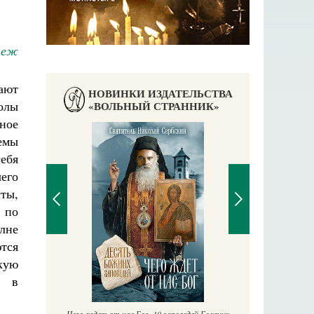
неж
ают
НОВИНКИ ИЗДАТЕЛЬСТВА
олы
«ВОЛЬНЫЙ СТРАННИК»
ное
емы
П
ебя
Е
аучись у
его
ты,
 по
лне
тся
кую
ь в