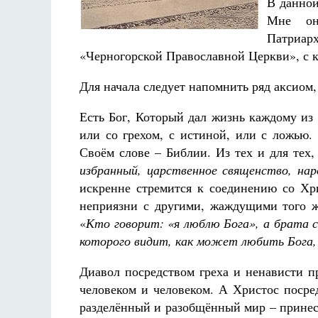
В данной
Фредерика де Грааф
Мне он
Патриа
«Черногорской Православной Церкви», с к
Для начала следует напомнить ряд аксиом,
Есть Бог, Который дал жизнь каждому из
или со грехом, с истиной, или с ложью.
Своём слове – Библии. Из тех и для тех,
избранный, царственное священство, нар
искренне стремится к соединению со Хр
неприязни с другими, жаждущими того ж
«
Кто говорит: «я люблю Бога», а брата 
которого видит, как может любить Бога,
Диавол посредством греха и ненависти п
человеком и человеком. А Христос посре
разделённый и разобщённый мир – принес