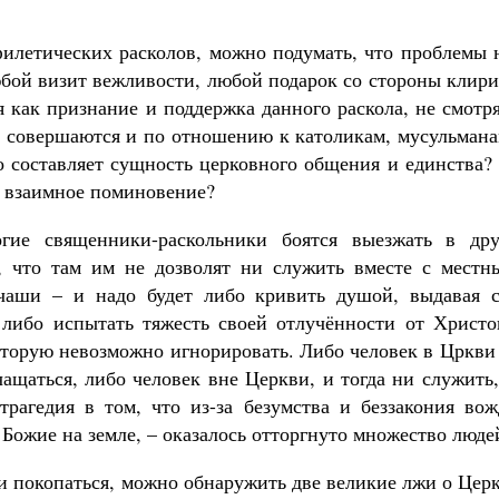
илетических расколов, можно подумать, что проблемы н
юбой визит вежливости, любой подарок со стороны клир
 как признание и поддержка данного раскола, не смотр
ки совершаются и по отношению к католикам, мусульман
о составляет сущность церковного общения и единства?
е взаимное поминовение?
ие священники-раскольники боятся выезжать в дру
, что там им не дозволят ни служить вместе с местн
чаши – и надо будет либо кривить душой, выдавая с
 либо испытать тяжесть своей отлучённости от Христо
которую невозможно игнорировать. Либо человек в Цркви
ащаться, либо человек вне Церкви, и тогда ни служить
рагедия в том, что из-за безумства и беззакония вож
о Божие на земле, – оказалось отторгнуто множество люде
ли покопаться, можно обнаружить две великие лжи о Цер