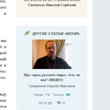
ипа.
Чего ждет от нас Бог. 10 заповедей Божиих
Святитель Николай Сербский
ого
» и
ДРУГИЕ СТАТЬИ АВТОРА
м мы
ё в
род
орый
и и
то:
Про «ересь русского мира»: есть ли
его,
она? (ВИДЕО)
Священник Георгий Максимов
жду
Рейтинг:
7.4
Голосов:
408
наш
12 222
17
ятся