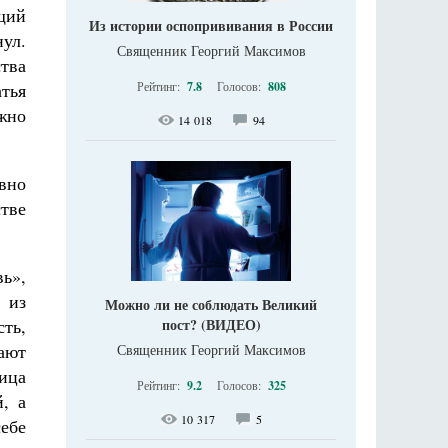
щий
Из истории оспопрививания в России
ул.
Священник Георгий Максимов
тва
атья
Рейтинг:
7.8
Голосов:
808
жно
14 018
94
вно
тве
ь»,
 из
Можно ли не соблюдать Великий
сть,
пост? (ВИДЕО)
ают
Священник Георгий Максимов
ица
Рейтинг:
9.2
Голосов:
325
, а
10 317
5
себе