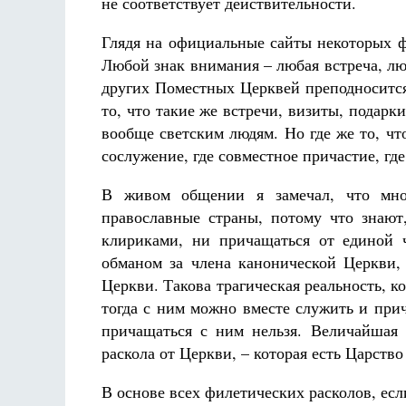
не соответствует действительности.
Глядя на официальные сайты некоторых ф
Любой знак внимания – любая встреча, л
других Поместных Церквей преподносится
то, что такие же встречи, визиты, подар
вообще светским людям. Но где же то, чт
сослужение, где совместное причастие, гд
В живом общении я замечал, что мног
православные страны, потому что знают
клириками, ни причащаться от единой 
обманом за члена канонической Церкви,
Церкви. Такова трагическая реальность, 
тогда с ним можно вместе служить и прич
причащаться с ним нельзя. Величайшая т
раскола от Церкви, – которая есть Царств
В основе всех филетических расколов, ес