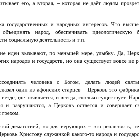
итывает его, а вторая, – которая не даёт людям прозре
ка государственных и народных интересов. Что высше
 объединять народ, обеспечивать идеологическую б
сти социальную деятельность и т.п.
ие идеи вызывают, по меньшей мере, улыбку. Да, Церк
гих народов и государств, но она существует вовсе не 
ссоединять человека с Богом, делать людей святы
казал один из афонских старцев – Церковь это фабрика
везде, где появляется, и всегда, сколько существует. На
тся и разрушаются, а Церковь остается и совершает с
 грехом.
той демагогией, но для верующих – это реальность, пе
ерковь Христову служанкой какого-то народа и государ