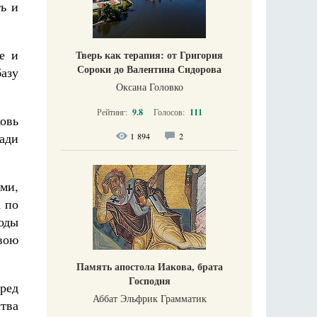
ть и
е и
Тверь как терапия: от Григория
Сороки до Валентина Сидорова
азу
Оксана Головко
Рейтинг:
9.8
Голосов:
111
овь
ради
1 894
2
ми,
 по
роды
вою
Память апостола Иакова, брата
Господня
ред
Аббат Эльфрик Грамматик
ства