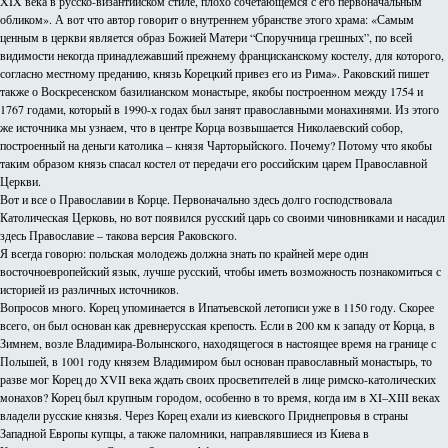
XIX века в русско-византийском стиле, плохо сочетающемся с его первоначальным
обликом». А вот что автор говорит о внутреннем убранстве этого храма: «Самым
ценным в церкви является образ Божией Матери “Споручница грешных”, по всей
видимости некогда принадлежавший прежнему францисканскому костелу, для которого,
согласно местному преданию, князь Корецкий привез его из Рима». Раковский пишет
также о Воскресенском базилианском монастыре, якобы построенном между 1754 и
1767 годами, который в 1990-х годах был занят православными монахинями. Из этого
же источника мы узнаем, что в центре Корца возвышается Николаевский собор,
построенный на деньги католика – князя Чарторыйского. Почему? Потому что якобы
таким образом князь спасал костел от передачи его российским царем Православной
Церкви.
Вот и все о Православии в Корце. Первоначально здесь долго господствовала
Католическая Церковь, но вот появился русский царь со своими чиновниками и насадил
здесь Православие – такова версия Раковского.
Я всегда говорю: польская молодежь должна знать по крайней мере один
восточноевропейский язык, лучше русский, чтобы иметь возможность познакомиться с
историей из различных источников.
Вопросов много. Корец упоминается в Ипатьевской летописи уже в 1150 году. Скорее
всего, он был основан как древнерусская крепость. Если в 200 км к западу от Корца, в
Зимнем, возле Владимира-Волынского, находящегося в настоящее время на границе с
Польшей, в 1001 году князем Владимиром был основан православный монастырь, то
разве мог Корец до XVII века ждать своих просветителей в лице римско-католических
монахов? Корец был крупным городом, особенно в то время, когда им в XI–XIII веках
владели русские князья. Через Корец ехали из киевского Приднепровья в страны
Западной Европы купцы, а также паломники, направлявшиеся из Киева в