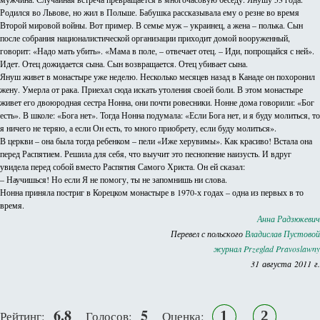
Родился во Львове, но жил в Польше. Бабушка рассказывала ему о резне во время
Второй мировой войны. Вот пример. В семье муж – украинец, а жена – полька. Сын
после собрания националистической организации приходит домой вооруженный,
говорит: «Надо мать убить». «Мама в поле, – отвечает отец. – Иди, попрощайся с ней».
Идет. Отец дожидается сына. Сын возвращается. Отец убивает сына.
Януш живет в монастыре уже неделю. Несколько месяцев назад в Канаде он похоронил
жену. Умерла от рака. Приехал сюда искать утоления своей боли. В этом монастыре
живет его двоюродная сестра Нонна, они почти ровесники. Нонне дома говорили: «Бог
есть». В школе: «Бога нет». Тогда Нонна подумала: «Если Бога нет, и я буду молиться, то
я ничего не теряю, а если Он есть, то много приобрету, если буду молиться».
В церкви – она была тогда ребенком – пели «Иже херувимы». Как красиво! Встала она
перед Распятием. Решила для себя, что выучит это песнопение наизусть. И вдруг
увидела перед собой вместо Распятия Самого Христа. Он ей сказал:
– Научишься! Но если Я не помогу, ты не запомнишь ни слова.
Нонна приняла постриг в Корецком монастыре в 1970-х годах – одна из первых в то
время.
Анна Радзюкевич
Перевел с польского
Владислав Пустовой
журнал Przeglad Pravoslawny
31 августа 2011 г.
6.8
5
1
2
Рейтинг:
Голосов:
Оценка: