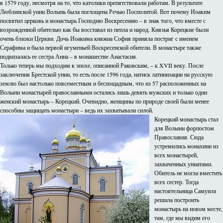
в 1579 году, несмотря на то, что католики препятствовали работам. В результате
Люблинской унии Волынь была поглощена Речью Посполитой. Вот почему Иоаким
посвятил церковь и монастырь Господню Воскресению – в знак того, что вместе с
возрожденной обителью как бы восставал из пепла и народ. Князья Корецкие были
очень близки Церкви. Дочь Иоакима княжна София приняла постриг с именем
Серафима и была первой игуменьей Воскресенской обители. В монастыре также
подвизалась ее сестра Анна – в монашестве Анастасия.
Только теперь мы подходим к эпохе, описанной Раковским, – к XVII веку. После
заключения Брестской унии, то есть после 1596 года, натиск латинизации на русскую
землю был настолько повсеместным и беспощадным, что из 57 расположенных на
Волыни монастырей православными остались лишь девять мужских и только один
женский монастырь – Корецкий. Очевидно, женщины по природе своей были менее
способны защищать монастыри – ведь их захватывали силой.
Корецкий монастырь стал
для Волыни форпостом
Православия. Сюда
устремились монахини из
всех монастырей,
захваченных униатами.
Обитель не могла вместить
всех сестер. Тогда
настоятельница Самуила
решила построить
монастырь на новом месте,
там, где мы видим его