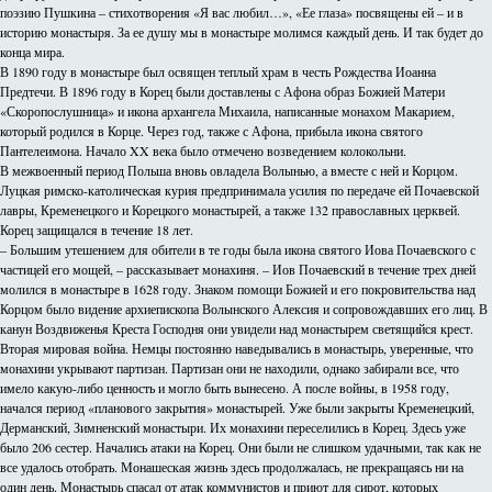
поэзию Пушкина – стихотворения «Я вас любил…», «Ее глаза» посвящены ей – и в
историю монастыря. За ее душу мы в монастыре молимся каждый день. И так будет до
конца мира.
В 1890 году в монастыре был освящен теплый храм в честь Рождества Иоанна
Предтечи. В 1896 году в Корец были доставлены с Афона образ Божией Матери
«Скоропослушница» и икона архангела Михаила, написанные монахом Макарием,
который родился в Корце. Через год, также с Афона, прибыла икона святого
Пантелеимона. Начало XX века было отмечено возведением колокольни.
В межвоенный период Польша вновь овладела Волынью, а вместе с ней и Корцом.
Луцкая римско-католическая курия предпринимала усилия по передаче ей Почаевской
лавры, Кременецкого и Корецкого монастырей, а также 132 православных церквей.
Корец защищался в течение 18 лет.
– Большим утешением для обители в те годы была икона святого Иова Почаевского с
частицей его мощей, – рассказывает монахиня. – Иов Почаевский в течение трех дней
молился в монастыре в 1628 году. Знаком помощи Божией и его покровительства над
Корцом было видение архиепископа Волынского Алексия и сопровождавших его лиц. В
канун Воздвиженья Креста Господня они увидели над монастырем светящийся крест.
Вторая мировая война. Немцы постоянно наведывались в монастырь, уверенные, что
монахини укрывают партизан. Партизан они не находили, однако забирали все, что
имело какую-либо ценность и могло быть вынесено. А после войны, в 1958 году,
начался период «планового закрытия» монастырей. Уже были закрыты Кременецкий,
Дерманский, Зимненский монастыри. Их монахини переселились в Корец. Здесь уже
было 206 сестер. Начались атаки на Корец. Они были не слишком удачными, так как не
все удалось отобрать. Монашеская жизнь здесь продолжалась, не прекращаясь ни на
один день. Монастырь спасал от атак коммунистов и приют для сирот, которых