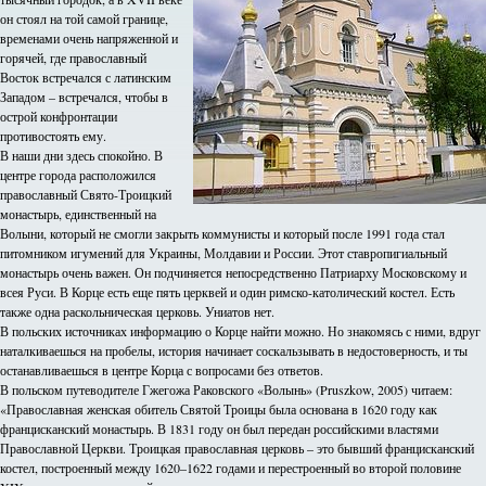
он стоял на той самой границе,
временами очень напряженной и
горячей, где православный
Восток встречался с латинским
Западом – встречался, чтобы в
острой конфронтации
противостоять ему.
В наши дни здесь спокойно. В
центре города расположился
православный Свято-Троицкий
монастырь, единственный на
Волыни, который не смогли закрыть коммунисты и который после 1991 года стал
питомником игумений для Украины, Молдавии и России. Этот ставропигиальный
монастырь очень важен. Он подчиняется непосредственно Патриарху Московскому и
всея Руси. В Корце есть еще пять церквей и один римско-католический костел. Есть
также одна раскольническая церковь. Униатов нет.
В польских источниках информацию о Корце найти можно. Но знакомясь с ними, вдруг
наталкиваешься на пробелы, история начинает соскальзывать в недостоверность, и ты
останавливаешься в центре Корца с вопросами без ответов.
В польском путеводителе Гжегожа Раковского «Волынь» (Pruszkow, 2005) читаем:
«Православная женская обитель Святой Троицы была основана в 1620 году как
францисканский монастырь. В 1831 году он был передан российскими властями
Православной Церкви. Троицкая православная церковь – это бывший францисканский
костел, построенный между 1620–1622 годами и перестроенный во второй половине