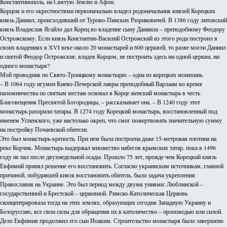
Константинополь, на Святую Землю и Афон.
Корцом и его окрестностями первоначально владел родоначальник князей Корецких
князь Даниил, происходивший от Турово-Пинских Рюриковичей. В 1386 году литовский
князь Владислав Ягайло дал Корец во владение сыну Даниила – преподобному Феодору
Острожскому. Если князь Константин-Василий Острожский из этого рода построил в
своих владениях в XVI веке около 20 монастырей и 600 церквей, то разве могли Даниил
и святой Феодор Острожские, владея Корцом, не построить здесь ни одной церкви, ни
одного монастыря?
Мой проводник по Свято-Троицкому монастырю – одна из корецких монахинь.
– В 1064 году игумен Киево-Печерской лавры преподобный Варлаам во время
паломничества по святым местам основал в Корце женский монастырь в честь
Благовещения Пресвятой Богородицы, – рассказывает она. – В 1240 году этот
монастырь разорили татары. В 1274 году Корецкий монастырь, восстановленный под
именем Успенского, уже настолько окреп, что смог пожертвовать значительную сумму
на постройку Почаевской обители.
Это был монастырь-крепость. При нем была построена даже 15-метровая плотина на
реке Корчик. Монастырь выдержал множество набегов крымских татар, пока в 1496
году не пал после двухнедельной осады. Прошло 75 лет, прежде чем Корецкий князь
Евфимий принял решение его восстановить. Согласно украинским источникам, главной
причиной, побудившей князя восстановить обитель, была задача укрепления
Православия на Украине. Это был период между двумя униями: Люблинской –
государственной и Брестской – церковной. Римско-Католическая Церковь
сконцентрировала тогда на этих землях, образующих сегодня Западную Украину и
Белоруссию, все свои силы для обращения их в католичество – проповедью или силой.
Дело Евфимия продолжил его сын Иоаким. Строительство монастыря было завершено