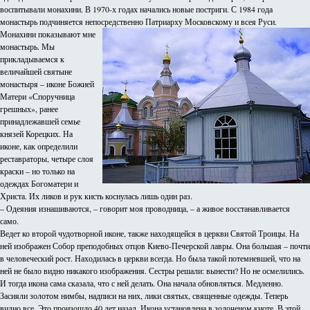
воспитывали монахини. В 1970-х годах начались новые постриги. С 1984 года
монастырь подчиняется непосредственно Патриарху Московскому и всея Руси.
Монахини показывают мне
монастырь. Мы
прикладываемся к
величайшей святыне
монастыря – иконе Божией
Матери «Споручница
грешных», ранее
принадлежавшей семье
князей Корецких. На
иконе, как определили
реставраторы, четыре слоя
краски – но только на
одеждах Богоматери и
Христа. Их ликов и рук кисть коснулась лишь один раз.
– Одеяния изнашиваются, – говорит моя проводница, – а живое восстанавливается
само.
Ведет ко второй чудотворной иконе, также находящейся в церкви Святой Троицы. На
ней изображен Собор преподобных отцов Киево-Печерской лавры. Она большая – почти
в человеческий рост. Находилась в церкви всегда. Но была такой потемневшей, что на
ней не было видно никакого изображения. Сестры решали: вынести? Но не осмелились.
И тогда икона сама сказала, что с ней делать. Она начала обновляться. Медленно.
Засияли золотом нимбы, надписи на них, лики святых, священные одежды. Теперь
видно все. Это произошло 40 лет назад. Икона установлена в золоченом киоте. В этой