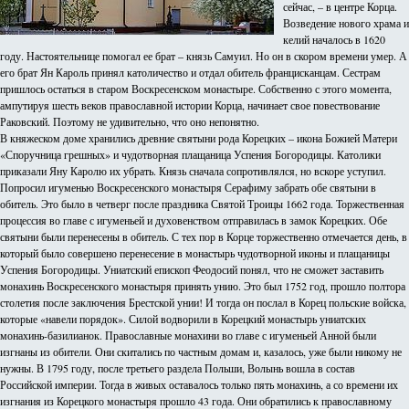
сейчас, – в центре Корца.
Возведение нового храма и
келий началось в 1620
году. Настоятельнице помогал ее брат – князь Самуил. Но он в скором времени умер. А
его брат Ян Кароль принял католичество и отдал обитель францисканцам. Сестрам
пришлось остаться в старом Воскресенском монастыре. Собственно с этого момента,
ампутируя шесть веков православной истории Корца, начинает свое повествование
Раковский. Поэтому не удивительно, что оно непонятно.
В княжеском доме хранились древние святыни рода Корецких – икона Божией Матери
«Споручница грешных» и чудотворная плащаница Успения Богородицы. Католики
приказали Яну Каролю их убрать. Князь сначала сопротивлялся, но вскоре уступил.
Попросил игуменью Воскресенского монастыря Серафиму забрать обе святыни в
обитель. Это было в четверг после праздника Святой Троицы 1662 года. Торжественная
процессия во главе с игуменьей и духовенством отправилась в замок Корецких. Обе
святыни были перенесены в обитель. С тех пор в Корце торжественно отмечается день, в
который было совершено перенесение в монастырь чудотворной иконы и плащаницы
Успения Богородицы. Униатский епископ Феодосий понял, что не сможет заставить
монахинь Воскресенского монастыря принять унию. Это был 1752 год, прошло полтора
столетия после заключения Брестской унии! И тогда он послал в Корец польские войска,
которые «навели порядок». Силой водворили в Корецкий монастырь униатских
монахинь-базилианок. Православные монахини во главе с игуменьей Анной были
изгнаны из обители. Они скитались по частным домам и, казалось, уже были никому не
нужны. В 1795 году, после третьего раздела Польши, Волынь вошла в состав
Российской империи. Тогда в живых оставалось только пять монахинь, а со времени их
изгнания из Корецкого монастыря прошло 43 года. Они обратились к православному