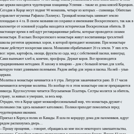
же церкви находится чудотворная плащаница Успения – также из дома князей Корецких.
Сегодня в Корце несут подвиг 90 монахинь, четыре из которых – схимницы. Обителью
управляет игуменья Рафаила (Хильчук). Троицкий монастырь занимает землю
площадью в 4 га. В своем названии он сохранил и именование Воскресенского, так как в
километре от основной усадьбы находится историческая Воскресенская обитель. В
настоящее время в ней идут реставрационные работы, которые проводятся силами
монастыря. В кельях Воскресенского монастыря живут воспитанницы трехлетней
школы регентов церковных хоров, в которой преподают монахини. При монастыре
также действует воскресная школа. Монахини обрабатывают 20 га земли. У них есть
все: зерно, картофель, овощи, фрукты из сада, мед с собственной пасеки, виноград.
Сами выпекают хлеб и, конечно, просфоры. Держат коров. Все производится
традиционными методами. Я захожу в пекарню – дом с большой печью для хлеба,
которую топят длинными поленьями. Рядом амбар для зерна и пасека. На ней – ульи-
церкви.
Молитва в монастыре начинается в 6 утра. Литургия заканчивается рано. В 17 часов
начинаются вечерние молитвы. Но вообще-то в этом монастыре они не прекращаются
никогда. Круглосуточно читается Неусыпаемая Псалтирь. Сестры молятся за обитель,
страну, за живых и умерших, за весь мир.
Отрадно, что в Корце царит межконфессиональный мир, что монастырь дружит с
поляками (так здесь называют католиков). Поляки приходят помолиться перед
чудотворными иконами.
Приехал в Корец и поляк из Канады. Я шла по коридору дома для паломников, вдруг
рядом распахнулась дверь…
– Прошу прощения, – говорит, обращаясь ко мне после некоторого замешательства,
мужчина. Случайная встреча превращается в многочасовую беседу. Янушу 53 года.