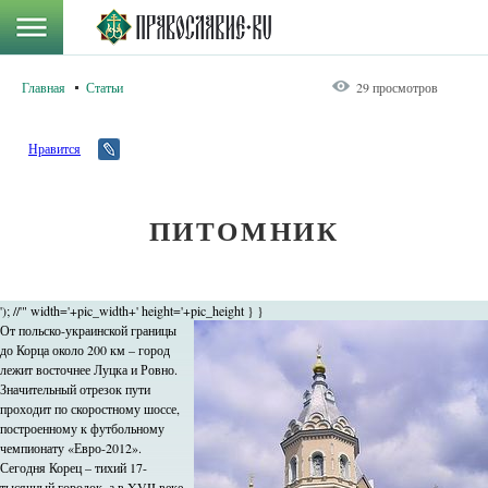
Главная
Статьи
29 просмотров
Нравится
ПИТОМНИК
'); //'" width='+pic_width+' height='+pic_height } }
От польско-украинской границы
до Корца около 200 км – город
лежит восточнее Луцка и Ровно.
Значительный отрезок пути
проходит по скоростному шоссе,
построенному к футбольному
чемпионату «Евро-2012».
Сегодня Корец – тихий 17-
тысячный городок, а в XVII веке