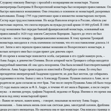
Слуцкому епископу Виктору с просьбой о возвращении им монастыря. Указом
императрицы Екатерины II Воскресенский монастырь был возвращен православным. Он
быстро наполнился монахинями. Они стекались в основном из монастырей, разоренных
католиками. Пожар 1795 года уничтожил храм и множество монастырских построек.
Сестер ждал труд восстановления. Но когда Наполеон вторгся в Россию, обитель уже
настолько окрепла, что смогла передать на нужды русской армии 10 000 рублей. В 1886
году монахиням был передан бывший францисканский монастырь, основанный как
православный в 1620 году князем Самуилом Корецким. Задолго до этого он был
оставлен – после пожара – францисканскими монахами. К тому времени Троицкий
монастырь находился в столь плачевном состоянии, что его восстановление длилось 14
лет. Затем в него перешли православные монахини из Воскресенского монастыря, в
кельях которого ими был создан приют для девочек-сирот.
В это время в монастыре появляется особа, сыгравшая в его судьбе важную роль, –
Анна Андро, в девичестве Оленина. Возле алтарной части Троицкого собора находится
надгробный памятник ей: она здесь похоронена. Она была великой благотворительницей
обители. Анна Андро происходила из известной в Петербурге семьи. Ее отец был
президентом императорской Академии художеств; их дом был местом, где собирались
художники и поэты. Бывал у них и Александр Пушкин. Пушкин сватался к Анне, но ее
родители не дали согласия на этот брак. Уже после смерти Пушкина Анна (ей было тогда
32 года) вышла замуж за Ф.А. Андро, в течение 40 лет жила в Варшаве, а после смерти
мужа – в имении дочери, графини Уваровой, недалеко от Корца. Именно в это время она
взяла под опеку монастырский приют.
– Важно не начало, важен конец, – говорит, показывая на могилу Анны Андро,
монахиня. – Анна начала жизнь свою как светская дама, завсегдатай салонов, фрейлина
двора русского императора. Но окончила она ее при монастыре. Она вписала страницу в