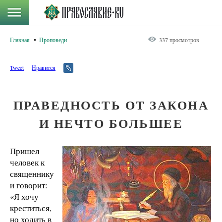
Главная
Проповеди
337 просмотров
Tweet
Нравится
ПРАВЕДНОСТЬ ОТ ЗАКОНА
И НЕЧТО БОЛЬШЕЕ
Пришел
человек к
священнику
и говорит:
«Я хочу
креститься,
но ходить в