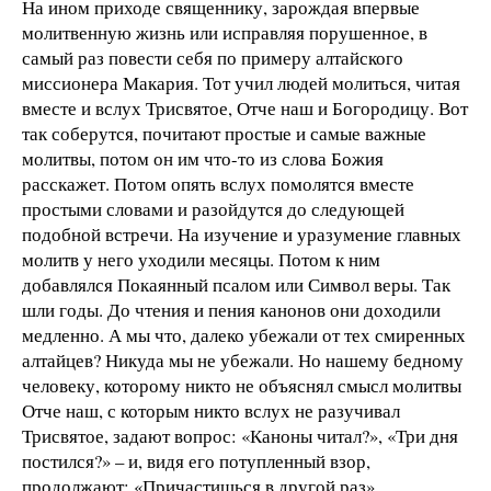
На ином приходе священнику, зарождая впервые
молитвенную жизнь или исправляя порушенное, в
самый раз повести себя по примеру алтайского
миссионера Макария. Тот учил людей молиться, читая
вместе и вслух Трисвятое, Отче наш и Богородицу. Вот
так соберутся, почитают простые и самые важные
молитвы, потом он им что-то из слова Божия
расскажет. Потом опять вслух помолятся вместе
простыми словами и разойдутся до следующей
подобной встречи. На изучение и уразумение главных
молитв у него уходили месяцы. Потом к ним
добавлялся Покаянный псалом или Символ веры. Так
шли годы. До чтения и пения канонов они доходили
медленно. А мы что, далеко убежали от тех смиренных
алтайцев? Никуда мы не убежали. Но нашему бедному
человеку, которому никто не объяснял смысл молитвы
Отче наш, с которым никто вслух не разучивал
Трисвятое, задают вопрос: «Каноны читал?», «Три дня
постился?» – и, видя его потупленный взор,
продолжают: «Причастишься в другой раз».