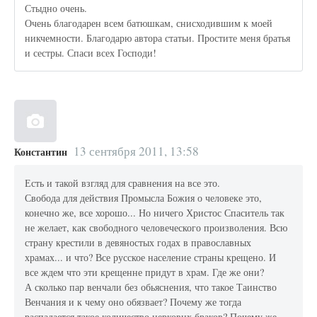
Стыдно очень.
Очень благодарен всем батюшкам, снисходившим к моей
никчемности. Благодарю автора статьи. Простите меня братья
и сестры. Спаси всех Господи!
13 сентября 2011, 13:58
Константин
Есть и такой взгляд для сравнения на все это.
Свобода для действия Промысла Божия о человеке это,
конечно же, все хорошо... Но ничего Христос Спаситель так
не желает, как свободного человеческого произволения. Всю
страну крестили в девяностых годах в православных
храмах... и что? Все русское население страны крещено. И
все ждем что эти крещенне придут в храм. Где же они?
А сколько пар венчали без обьяснения, что такое Таинство
Венчания и к чему оно обязвает? Почему же тогда
распадается такое количество церковнх браков? Почему же