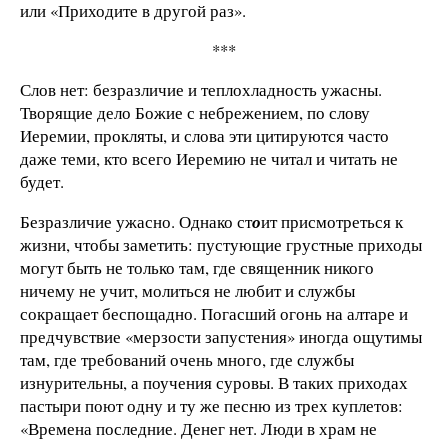
или «Приходите в другой раз».
***
Слов нет: безразличие и теплохладность ужасны.
Творящие дело Божие с небрежением, по слову
Иеремии, прокляты, и слова эти цитируются часто
даже теми, кто всего Иеремию не читал и читать не
будет.
Безразличие ужасно. Однако ст
о
ит присмотреться к
жизни, чтобы заметить: пустующие грустные приходы
могут быть не только там, где священник никого
ничему не учит, молиться не любит и службы
сокращает беспощадно. Погасший огонь на алтаре и
предчувствие «мерзости запустения» иногда ощутимы
там, где требований очень много, где службы
изнурительны, а поучения суровы. В таких приходах
пастыри поют одну и ту же песню из трех куплетов:
«Времена последние. Денег нет. Люди в храм не