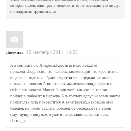
которая «...ела один раз в неделю, и то не изысканную пищу,
но напрасно трудилась...»
12 сентября 2011, 16:23
Людмила
А я согласна с о.Андреем.Крестить надо всех,кто
приходит.Ведь ясно,что человек,заявляющий,что крестится,а
в церковь ходить не будет,скорее всего о церкви не имеет
никакого понятия.А во-вторых,мы,недальновидные,что о
себе знать можем.Может "припечет" так,что не только
пойдет,а побежит в церковь.А в-третьих,вдруг человек завтра
помрет,так хоть покрестится.А в-четвертых,некрещенный
человек не имеет защиты Божией от бесов,могут в такой
омут душу втянуть,что уже и не вытащишь.Спаси всех
Господи.