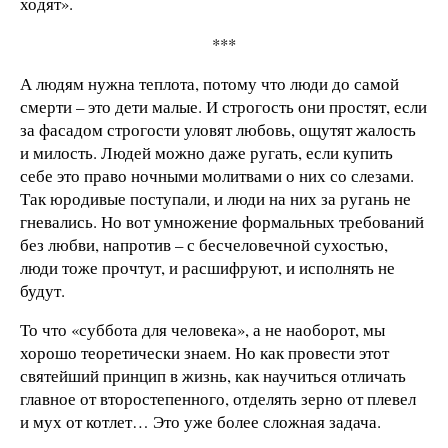
ходят».
***
А людям нужна теплота, потому что люди до самой
смерти – это дети малые. И строгость они простят, если
за фасадом строгости уловят любовь, ощутят жалость
и милость. Людей можно даже ругать, если купить
себе это право ночными молитвами о них со слезами.
Так юродивые поступали, и люди на них за ругань не
гневались. Но вот умножение формальных требований
без любви, напротив – с бесчеловечной сухостью,
люди тоже прочтут, и расшифруют, и исполнять не
будут.
То что «суббота для человека», а не наоборот, мы
хорошо теоретически знаем. Но как провести этот
святейший принцип в жизнь, как научиться отличать
главное от второстепенного, отделять зерно от плевел
и мух от котлет… Это уже более сложная задача.