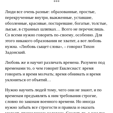
***
Люди все очень разные: образованные, простые,
перекрученные внутри, выжженные, уставшие,
обозленные, красивые, постаревшие, богатые, толстые,
лысые, в странных шляпках… Всего не перечислишь.
Со всеми нужно говорить по-своему, особенно. Для
этого никакого образования не хватит, а вот любовь
нужна. «Любовь сыщет слова», – говорил Тихон
Задонский.
Любовь же и научит различать времена. Разумею под
временами то, о чем говорит Екклесиаст: время
говорить и время молчать; время обнимать и время
уклоняться от объятий…
Нужно научить людей тому, чего они не знают, и по
временам предъявлять к ним требования строгие,
словно по законам военного времени. Но иногда
нужно забыть все строгости и правила и оказать
милость пришедшему человеку. Сделать то, о чем так