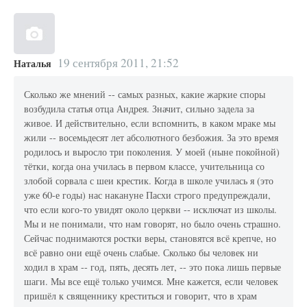
19 сентября 2011, 21:52
Наталья
Сколько же мнений -- самых разных, какие жаркие споры
возбудила статья отца Андрея. Значит, сильно задела за
живое. И действительно, если вспомнить, в каком мраке мы
жили -- восемьдесят лет абсолютного безбожия. За это время
родилось и выросло три поколения. У моей (ныне покойной)
тётки, когда она училась в первом классе, учительница со
злобой сорвала с шеи крестик. Когда в школе училась я (это
уже 60-е годы) нас накануне Пасхи строго предупреждали,
что если кого-то увидят около церкви -- исключат из школы.
Мы и не понимали, что нам говорят, но было очень страшно.
Сейчас поднимаются ростки веры, становятся всё крепче, но
всё равно они ещё очень слабые. Сколько бы человек ни
ходил в храм -- год, пять, десять лет, -- это пока лишь первые
шаги. Мы все ещё только учимся. Мне кажется, если человек
пришёл к священнику креститься и говорит, что в храм