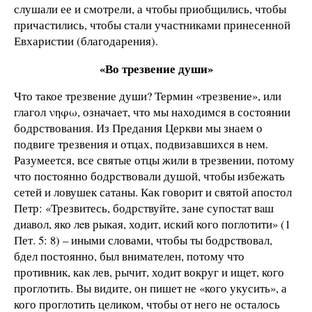
слушали ее и смотрели, а чтобы приобщились, чтобы
причастились, чтобы стали участниками принесенной
Евхаристии (благодарения).
«Во трезвение души»
Что такое трезвение души? Термин «трезвение», или
глагол νηφω, означает, что мы находимся в состоянии
бодрствования. Из Предания Церкви мы знаем о
подвиге трезвения и отцах, подвизавшихся в нем.
Разумеется, все святые отцы жили в трезвении, потому
что постоянно бодрствовали душой, чтобы избежать
сетей и ловушек сатаны. Как говорит и святой апостол
Петр: «Трезвитесь, бодрствуйте, зане супостaт вaш
диaвол, яко лeв рыкая, ходит, иский кого поглотити» (1
Пет. 5: 8) – иными словами, чтобы ты бодрствовал,
бдел постоянно, был внимателен, потому что
противник, как лев, рычит, ходит вокруг и ищет, кого
проглотить. Вы видите, он пишет не «кого укусить», а
кого проглотить целиком, чтобы от него не осталось