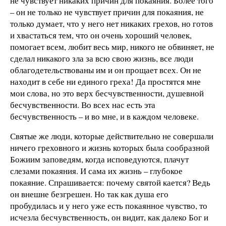
не чувствует никаких причин для покаяния. Более того
– он не только не чувствует причин для покаяния, не
только думает, что у него нет никаких грехов, но готов
и хвастаться тем, что он очень хороший человек,
помогает всем, любит весь мир, никого не обвиняет, не
сделал никакого зла за всю свою жизнь, все люди
облагодетельствованы им и он прощает всех. Он не
находит в себе ни единого греха! Да простятся мне
мои слова, но это верх бесчувственности, душевной
бесчувственности. Во всех нас есть эта
бесчувственность – и во мне, и в каждом человеке.
Святые же люди, которые действительно не совершали
ничего греховного и жизнь которых была сообразной
Божиим заповедям, когда исповедуются, плачут
слезами покаяния. И сама их жизнь – глубокое
покаяние. Спрашивается: почему святой кается? Ведь
он внешне безгрешен. Но так как душа его
пробудилась и у него уже есть покаянное чувство, то
исчезла бесчувственность, он видит, как далеко Бог и