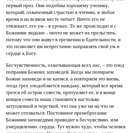
первый приз. Они подобны хорошему ученику,
который, охваченный страстью к чтению, в любое
время и на всяком месте читает. Ничто его не
отвлекает, его ум – в уроках. То же происходит и с
Божиими людьми – ничто не может их прельстить,
потому что они живут в трезвении и бдительности, и
это позволяет им непрестанно направлять свой ум и
сердце к Богу.
Бесчувственность, охватывающая всех нас, – это плод
попрания Божиих заповедей. Когда мы попираем
Божии заповеди и не каемся, а повторяем это вновь,
тогда грех уподобляется наждаку, который все время
трется об острие совести, притупляет ее, и в конце
концов совесть наша становится настолько
затупленной и черствой, что она уже ни на что не
может отозваться. Постоянное пренебрегание
Божиими заповедями приводит к бесчувствию, или
умерщвлению, сердца. Тут нужно чудо, чтобы человек