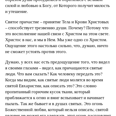
силой и любовью к Богу, от Которого получит милость
и утешение.
Святое причастие – принятие Тела и Крови Христовых
– способствует трезвению души. Почему? Потому что
это восполнение нашей связи с Христом на этом свете.
Христос в нас, и мы в Нем. Мы уже одно со Христом.
Ощущение этого настолько сильно, что, думаю, ничто
не сможет устоять против этого.
Думаю, у всех нас есть предощущение того, что видел
я своими глазами – видел, как причащаются святые
люди. Что вам сказать? Как человеку передать это?
Когда мы видим, как святые люди молятся во время
святой Евхаристии, как описать это? Это словно
пропитанный горючим кусок ткани, который
приближается к огню и вмиг вспыхивает и начинает
пылать. Так же бывает и в душах святых. Это огонь
Божественной любви, который нельзя описать; святой
человек не может его удержать, этот огонь расплавляет