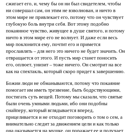
сжигает его, и, чему бы он ни был свидетелем, чтобы
ни совершал сам, он этим не взволнован, и ничто в
этом мире не привлекает его, потому что он чувствует
глубокую боль внутри себя. Вот этому подобно
покаянное чувство, живущее в душе святого, и потому
ничто в этом мире его не волнует. И даже если весь
мир поклонится ему, почтит его и примется
прославлять – для него это ничего не будет значить. Он
отвращается от этого. И пусть мир станет поносить
его, оплюет, унизит – тоже ничего. Он смотрит на все
как на спектакль, который скоро придет к завершению.
Божии люди не обманываются, потому что покаяние
помогает им иметь трезвение, быть бодрствующими,
постигать суть вещей. Потому мы сказали, что святые
были очень умными людьми, ибо они подобны
снайперу, который вглядывается вперед,
прицеливается и не отходит поговорить о том о сем, а
внимательно следит за движением цели и как только
она оказывается на мушке, он поражает ее и получает