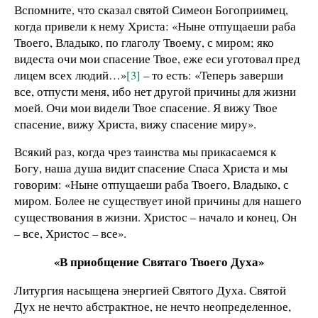
Вспомните, что сказал святой Симеон Богоприимец,
когда привели к нему Христа: «Ныне отпущаеши раба
Твоего, Владыко, по глаголу Твоему, с миром; яко
видеста очи мои спасение Твое, еже еси уготовал пред
лицем всех людий…»
[3]
– то есть: «Теперь заверши
все, отпусти меня, ибо нет другой причины для жизни
моей. Очи мои видели Твое спасение. Я вижу Твое
спасение, вижу Христа, вижу спасение миру».
Всякий раз, когда чрез таинства мы прикасаемся к
Богу, наша душа видит спасение Спаса Христа и мы
говорим: «Ныне отпущаеши раба Твоего, Владыко, с
миром. Более не существует иной причины для нашего
существования в жизни. Христос – начало и конец, Он
– все, Христос – все».
«В приобщение Святаго Твоего Духа»
Литургия насыщена энергией Святого Духа. Святой
Дух не нечто абстрактное, не нечто неопределенное,