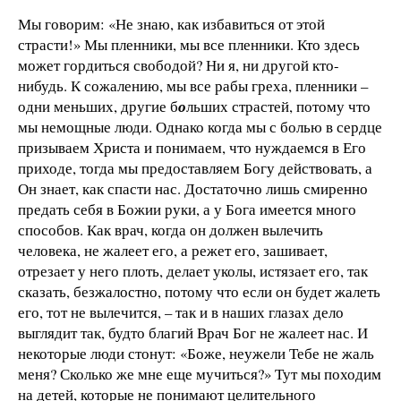
Мы говорим: «Не знаю, как избавиться от этой
страсти!» Мы пленники, мы все пленники. Кто здесь
может гордиться свободой? Ни я, ни другой кто-
нибудь. К сожалению, мы все рабы греха, пленники –
одни меньших, другие б
о
льших страстей, потому что
мы немощные люди. Однако когда мы с болью в сердце
призываем Христа и понимаем, что нуждаемся в Его
приходе, тогда мы предоставляем Богу действовать, а
Он знает, как спасти нас. Достаточно лишь смиренно
предать себя в Божии руки, а у Бога имеется много
способов. Как врач, когда он должен вылечить
человека, не жалеет его, а режет его, зашивает,
отрезает у него плоть, делает уколы, истязает его, так
сказать, безжалостно, потому что если он будет жалеть
его, тот не вылечится, – так и в наших глазах дело
выглядит так, будто благий Врач Бог не жалеет нас. И
некоторые люди стонут: «Боже, неужели Тебе не жаль
меня? Сколько же мне еще мучиться?» Тут мы походим
на детей, которые не понимают целительного