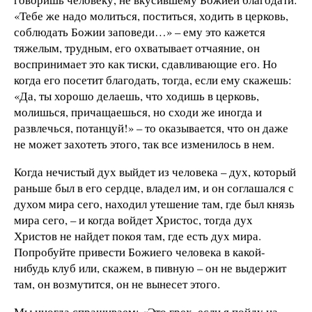
«Тебе же надо молиться, поститься, ходить в церковь,
соблюдать Божии заповеди…» – ему это кажется
тяжелым, трудным, его охватывает отчаяние, он
воспринимает это как тиски, сдавливающие его. Но
когда его посетит благодать, тогда, если ему скажешь:
«Да, ты хорошо делаешь, что ходишь в церковь,
молишься, причащаешься, но сходи же иногда и
развлечься, потанцуй!» – то оказывается, что он даже
не может захотеть этого, так все изменилось в нем.
Когда нечистый дух выйдет из человека – дух, который
раньше был в его сердце, владел им, и он соглашался с
духом мира сего, находил утешение там, где был князь
мира сего, – и когда войдет Христос, тогда дух
Христов не найдет покоя там, где есть дух мира.
Попробуйте привести Божиего человека в какой-
нибудь клуб или, скажем, в пивную – он не выдержит
там, он возмутится, он не вынесет этого.
Мы иногда спрашиваем: «Это грех, если я пойду на