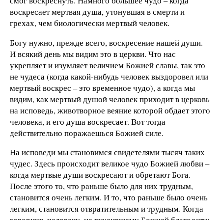
смог воскреснуть. Намного большее чудо – когда
воскресает мертвая душа, утонувшая в смерти и
грехах, чем биологически мертвый человек.
Богу нужно, прежде всего, воскресение нашей души.
И всякий день мы видим это в церкви. Что нас
укрепляет и изумляет величием Божией славы, так это
не чудеса (когда какой-нибудь человек выздоровел или
мертвый воскрес – это временное чудо), а когда мы
видим, как мертвый душой человек приходит в церковь
на исповедь, животворное веяние которой обдает этого
человека, и его душа воскресает. Вот тогда
действительно поражаешься Божией силе.
На исповеди мы становимся свидетелями тысяч таких
чудес. Здесь происходит великое чудо Божией любви –
когда мертвые души воскресают и обретают Бога.
После этого то, что раньше было для них трудным,
становится очень легким. И то, что раньше было очень
легким, становится отвратительным и трудным. Когда
говоришь человеку, не вкусившему Божией благодати: