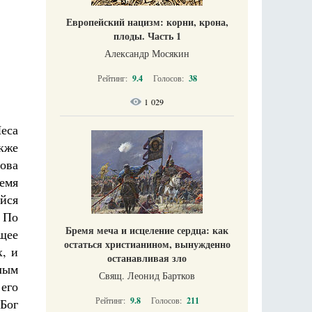
Европейский нацизм: корни, крона,
плоды. Часть 1
Александр Мосякин
Рейтинг:
9.4
Голосов:
38
1 029
еса
кже
ова
емя
ийся
 По
Бремя меча и исцеление сердца: как
ющее
остаться христианином, вынужденно
х, и
останавливая зло
плым
Свящ. Леонид Бартков
 его
Рейтинг:
9.8
Голосов:
211
Бог