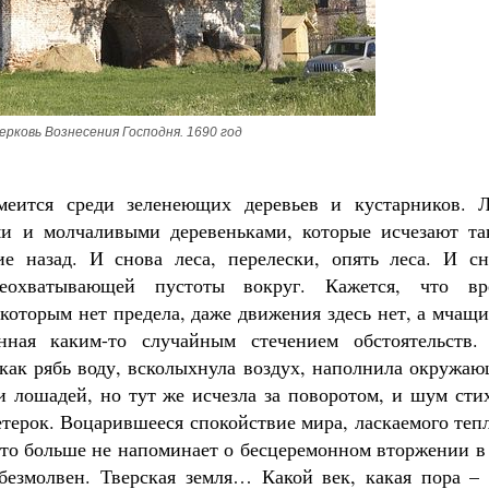
рковь Вознесения Господня. 1690 год
змеится среди зеленеющих деревьев и кустарников. Л
ми и молчаливыми деревеньками, которые исчезают та
е назад. И снова леса, перелески, опять леса. И сн
еохватывающей пустоты вокруг. Кажется, что вр
 которым нет предела, даже движения здесь нет, а мчащ
ная каким-то случайным стечением обстоятельств.
 как рябь воду, всколыхнула воздух, наполнила окружа
и лошадей, но тут же исчезла за поворотом, и шум сти
етерок. Воцарившееся спокойствие мира, ласкаемого те
что больше не напоминает о бесцеремонном вторжении в
безмолвен. Тверская земля… Какой век, какая пора – 