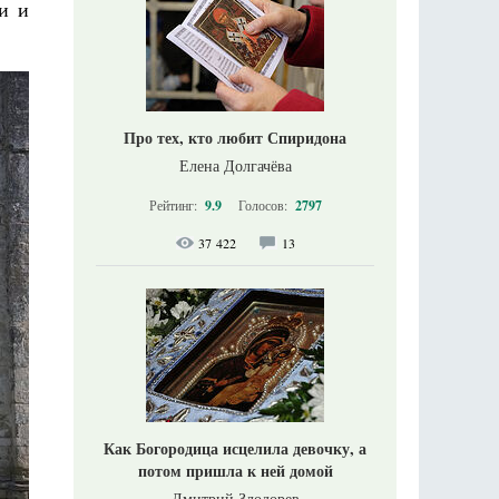
и и
Про тех, кто любит Спиридона
Елена Долгачёва
Рейтинг:
9.9
Голосов:
2797
37 422
13
Как Богородица исцелила девочку, а
потом пришла к ней домой
Дмитрий Злодорев