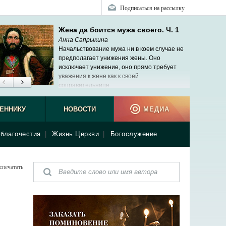
Подписаться на рассылку
Жена да боится мужа своего. Ч. 1
Анна Сапрыкина
Начальствование мужа ни в коем случае не
предполагает унижения жены. Оно
исключает унижение, оно прямо требует
уважения к жене как к своей
соправительнице.
вашего
ЕННИКУ
НОВОСТИ
МЕДИА
как ник
благочестия
|
Жизнь Церкви
|
Богослужение
спечатать