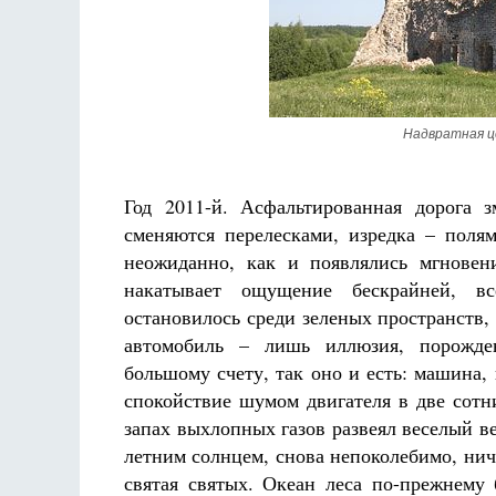
Надвратная це
Год 2011-й. Асфальтированная дорога 
сменяются перелесками, изредка – поля
неожиданно, как и появлялись мгновени
накатывает ощущение бескрайней, вс
остановилось среди зеленых пространств,
автомобиль – лишь иллюзия, порожден
большому счету, так оно и есть: машина,
спокойствие шумом двигателя в две сотн
запах выхлопных газов развеял веселый в
летним солнцем, снова непоколебимо, ни
святая святых. Океан леса по-прежнему 