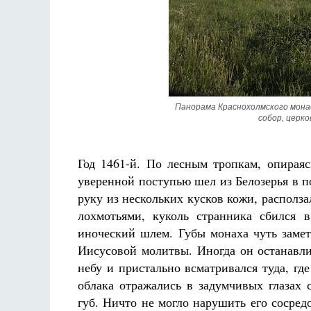
Панорама Краснохолмского монас
Разлуки не будет
собор, церк
Фредерика де Грааф
Год 1461-й. По лесным тропкам, опирая
уверенной поступью шел из Белозерья в п
руку из нескольких кусков кожи, располза
лохмотьями, куколь странника сбился
иноческий шлем. Губы монаха чуть замет
Иисусовой молитвы. Иногда он останавли
небу и пристально всматривался туда, гд
облака отражались в задумчивых глазах 
губ. Ничто не могло нарушить его сосред