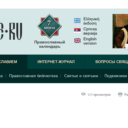
Ελληνική
έκδοση
Српска
верзиjа
English
Православный
version
календарь
СЛАВИЕМ
ИНТЕРНЕТ-ЖУРНАЛ
ВОПРОСЫ СВЯЩ
ка
|
Православная библиотека
|
Святые и святыни
|
Подвижники 
113 просмотров
Ра