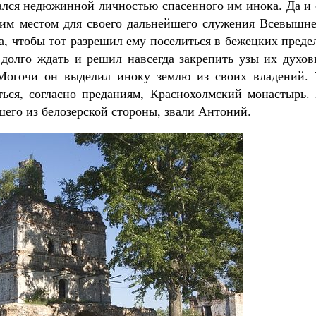
лся недюжинной личностью спасенного им инока. Да и 
им местом для своего дальнейшего служения Всевышне
, чтобы тот разрешил ему поселиться в бежецких преде
долго ждать и решил навсегда закрепить узы их духов
огочи он выделил иноку землю из своих владений. 
аться, согласно преданиям, Краснохолмский монастырь.
шего из белозерской стороны, звали Антоний.