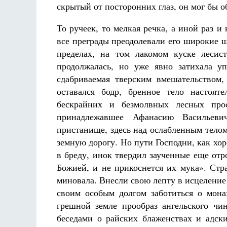
скрытый от посторонних глаз, он мог бы 
То ручеек, то мелкая речка, а иной раз и
все преграды преодолевали его широкие ш
пределах, на том лакомом куске лесис
продолжалась, но уже явно затихала уп
сдабриваемая тверским вмешательством,
оставался бодр, бренное тело настоят
бескрайних и безмолвных лесных про
принадлежавшее Афанасию Васильеви
пристанище, здесь над ослабленным телом
земную дорогу. Но пути Господни, как хо
в бреду, инок твердил заученные еще от
Божией, и не прикоснется их мука». Стр
миновала. Внесли свою лепту в исцелени
своим особым долгом заботиться о мона
грешной земле прообраз ангельского чи
беседами о райских блаженствах и адс