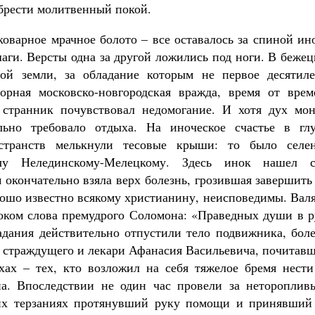
обрести молитвенный покой.
 коварное мрачное болото – все оставалось за спиной ин
аги. Версты одна за другой ложились под ноги. В беже
той земли, за обладание которым не первое десятиле
орная московско-новгородская вражда, время от врем
 странник почувствовал недомогание. И хотя дух мон
ельно требовало отдыха. На иноческое счастье в гл
странств мелькнули тесовые крыши: то было селен
чу Нелединскому-Мелецкому. Здесь инок нашел с
 окончательно взяла верх болезнь, грозившая завершить
рошо известно всякому христианину, неисповедимы. Вал
роком слова премудрого Соломона: «Праведных души в р
адания действительно отпустили тело подвижника, боле
е страждущего и лекари Афанасия Васильевича, почитав
хах – тех, кто возложил на себя тяжелое бремя нести
на. Впоследствии не один час провели за нетороплив
ких терзаниях протянувший руку помощи и принявший 