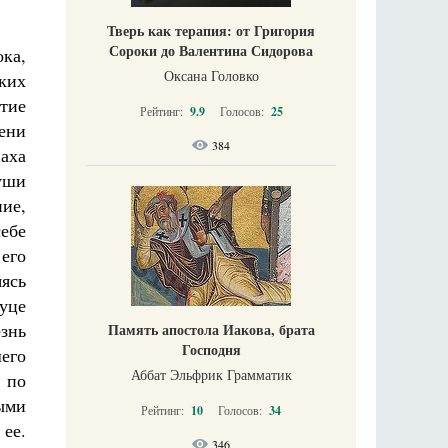
Тверь как терапия: от Григория
Сороки до Валентина Сидорова
ока,
Оксана Головко
цких
тие
Рейтинг:
9.9
Голосов:
25
ени
384
аха
уши
ие,
ебе
 его
яясь
уце
знь
Память апостола Иакова, брата
Господня
шего
Аббат Эльфрик Грамматик
 по
ыми
Рейтинг:
10
Голосов:
34
ее.
346