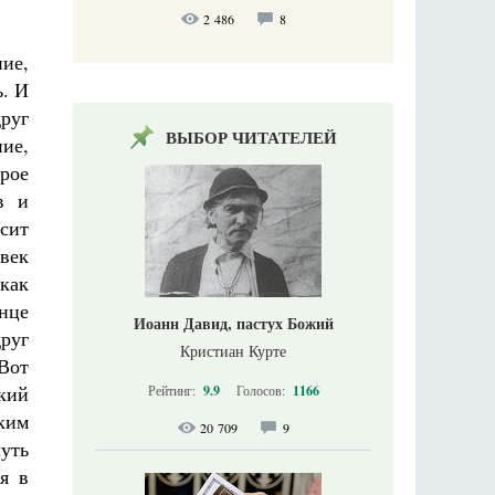
2 486
8
ние,
ь. И
руг
ВЫБОР ЧИТАТЕЛЕЙ
ие,
рое
в и
сит
 век
 как
лнце
Иоанн Давид, пастух Божий
друг
Кристиан Курте
 Вот
ский
Рейтинг:
9.9
Голосов:
1166
ким
20 709
9
уть
я в