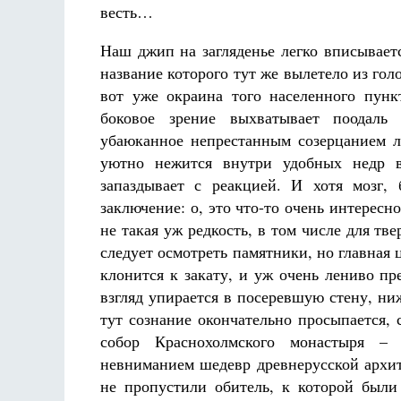
весть…
Наш джип на загляденье легко вписываетс
название которого тут же вылетело из гол
вот уже окраина того населенного пунк
боковое зрение выхватывает поодаль
убаюканное непрестанным созерцанием ле
уютно нежится внутри удобных недр в
запаздывает с реакцией. И хотя мозг,
заключение: о, это что-то очень интересн
не такая уж редкость, в том числе для тв
следует осмотреть памятники, но главная 
клонится к закату, и уж очень лениво п
взгляд упирается в посеревшую стену, н
тут сознание окончательно просыпается,
собор Краснохолмского монастыря – 
невниманием шедевр древнерусской архит
не пропустили обитель, к которой был