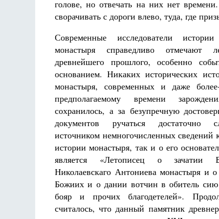
голове, но отвечать на них нет времени
сворачивать с дороги влево, туда, где при
Современные исследователи истории 
монастыря справедливо отмечают ле
древнейшего прошлого, особенно собы
основанием. Никаких исторических ист
монастыря, современных и даже более
предполагаемому времени зарожден
сохранилось, а за безупречную достове
документов ручаться достаточно с
источником немногочисленных сведений к
истории монастыря, так и о его основате
является «Летописец о зачатии Б
Николаевскаго Антониева монастыря и о
Божиих и о дании вотчин в обитель сию
бояр и прочих благодетелей». Продо
считалось, что данный памятник древне