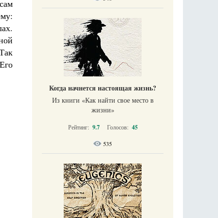
сам
му:
лах.
ной
Так
 Его
Когда начнется настоящая жизнь?
Из книги «Как найти свое место в
жизни​»
Рейтинг:
9.7
Голосов:
45
535