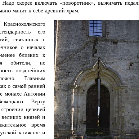
. Надо скорее включать «поворотник», выжимать педал
зывно манит к себе древний храм.
Краснохолмского
гендарность его
тий, связанных с
очников о началах
-менее близких к
ия обители, не
рность позднейших
ложно. Главным
ак о сам
о
й ранней
ле монахе Антонии
ежецкаго Верху
 строении церквей
 великих князей и
лжительное время
русской книжности