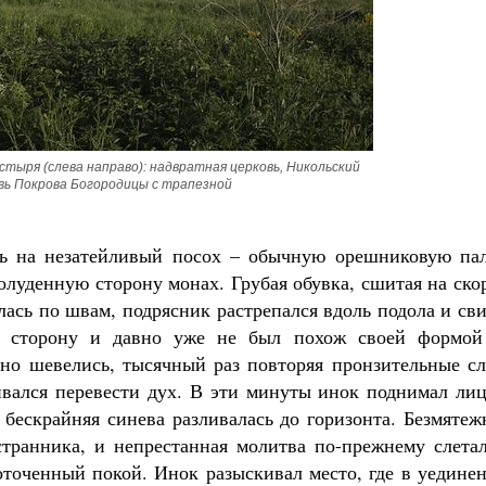
Великомученик Георгий Победоносец. Н
святого
тыря (слева направо): надвратная церковь, Никольский 
Роман Котов
овь Покрова Богородицы с трапезной
Как найти своё место в жизни
Кирилл Мурышев
сь на незатейливый посох – обычную орешниковую пал
олуденную сторону монах. Грубая обувка, сшитая на ск
лась по швам, подрясник растрепался вдоль подола и св
 в сторону и давно уже не был похож своей формой
но шевелись, тысячный раз повторяя пронзительные сл
вался перевести дух. В эти минуты инок поднимал лиц
е бескрайняя синева разливалась до горизонта. Безмяте
странника, и непрестанная молитва по-прежнему слетал
оточенный покой. Инок разыскивал место, где в уедине