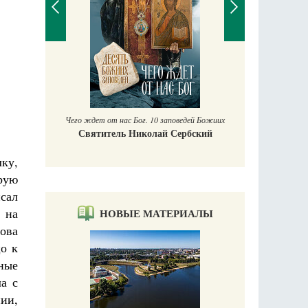
П
Е
аучись у
Чего ждет от нас Бог. 10 заповедей Божиих
Святитель Николай Сербский
ку,
орую
исал
 на
НОВЫЕ МАТЕРИАЛЫ
ова
о к
жные
а с
нии,