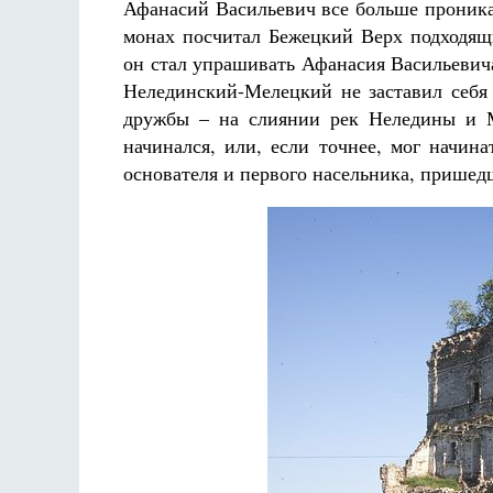
Афанасий Васильевич все больше проника
монах посчитал Бежецкий Верх подходящ
он стал упрашивать Афанасия Васильевича
Нелединский-Мелецкий не заставил себя 
дружбы – на слиянии рек Неледины и М
начинался, или, если точнее, мог начин
основателя и первого насельника, пришед