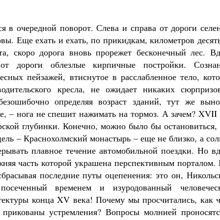
я в очередной поворот. Слева и справа от дороги селе
овы. Еще ехать и ехать, по прикидкам, километров десят
та, скоро дорога вновь прорежет бесконечный лес. Вд
 от дороги облезлые кирпичные постройки. Сознан
сных пейзажей, втиснутое в расслабленное тело, кото
одительского кресла, не ожидает никаких сюрпризо
 безошибочно определяя возраст зданий, тут же выно
ое, – нога не спешит нажимать на тормоз. А зачем? XVII
ерской глубинки. Конечно, можно было бы остановиться,
цель – Краснохолмский монастырь – еще не близко, а со
рерывать плавное течение автомобильной поездки. Но в
ижняя часть которой украшена перспективным порталом.
 сбрасывая последние путы оцепенения: это он, Николь
посеченный временем и изуродованный человечес
ектуры конца XV века! Почему мы просчитались, как ч
и прикованы устремления? Вопросы молнией проносятс