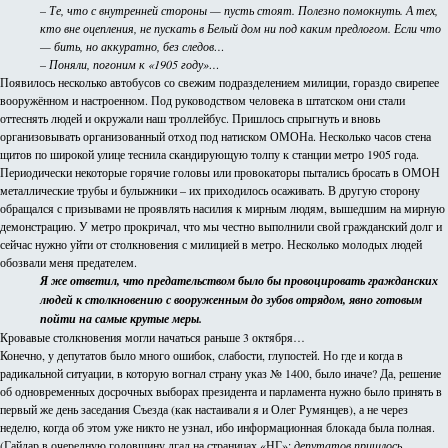
– Те, что с внутренней стороны — пусть стоят. Полезно помокнуть. А тех,
кто вне оцепления, не пускать в Белый дом ни под каким предлогом. Если что
— бить, но аккуратно, без следов…
– Поняли, погоним к «1905 году»…
Появилось несколько автобусов со свежим подразделением милиции, гораздо свирепее
вооружённом и настроенном. Под руководством человека в штатском они стали
оттеснять людей и окружали наш троллейбус. Пришлось спрыгнуть и вновь
организовывать организованный отход под натиском ОМОНа. Несколько часов стена
щитов по широкой улице теснила скандирующую толпу к станции метро 1905 года.
Периодически некоторые горячие головы или провокаторы пытались бросать в ОМОН
металлические трубы и булыжники – их приходилось осаживать. В другую сторону
обращался с призывами не проявлять насилия к мирным людям, вышедшим на мирную
демонстрацию. У метро прокричал, что мы честно выполнили свой гражданский долг и
сейчас нужно уйти от столкновения с милицией в метро. Несколько молодых людей
обозвали меня предателем.
Я же ответил, что предательством было бы провоцировать гражданских
людей к столкновению с вооруженным до зубов отрядом, явно готовым
пойти на самые крутые меры.
Кровавые столкновения могли начаться раньше 3 октября…
Конечно, у депутатов было много ошибок, слабости, глупостей. Но где и когда в
радикальной ситуации, в которую вогнал страну указ № 1400, было иначе? Да, решение
об одновременных досрочных выборах президента и парламента нужно было принять в
первый же день заседания Съезда (как настаивали я и Олег Румянцев), а не через
неделю, когда об этом уже никто не узнал, ибо информационная блокада была полная.
(Гайдар в очередную годовщину лгал на страницах «НГ»:
депутатов пришлось