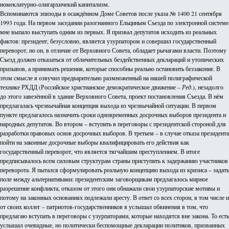
номеклатурно-олигархичекий капитализм.
Вспоминаются эпизоды в осаждённом Доме Советов после указа № 1400 21 сентября
1993 года. На первом заседании разогнанного Ельциным Съезда по электронной системе
мне выпало выступать одним из первых. Я призвал депутатов исходить из реальных
фактов: президент, безусловно, является узурпатором и совершил государственный
переворот, но он, в отличие от Верховного Совета, обладает рычагами власти. Поэтому
Съезд должен отказаться от обличительных бездейственных деклараций и утопических
призывов, а принимать решения, которые способны реально остановить беззаконие. В
этом смысле я озвучил предварительно размноженный на нашей полиграфической
технике РХДД (Российское христианское демократическое движение –
Ред
.), незадолго
до этого завезённой в здание Верховного Совета, проект постановления Съезда. В нём
предлагалась чрезвычайная концепция выхода из чрезвычайной ситуации. В первом
пункте предлагалось назначить сроки одновременных досрочных выборов президента и
народных депутатов. Во втором – вступить в переговоры с президентской стороной для
разработки правовых основ досрочных выборов. В третьем – в случае отказа президента
пойти на законные досрочные выборы квалифицировать его действия как
государственный переворот, что является тягчайшим преступлением. В итоге
предписывалось всем силовым структурам страны приступить к задержанию участников
переворота. Я пытался сформулировать реальную концепцию выхода из кризиса – задать
поле между альтернативами: президентским заговорщикам предлагалось мирное
разрешение конфликта, отказом от этого они обнажали свои узурпаторские мотивы и
потому на законных основаниях подлежали аресту. В ответ со всех сторон, в том числе и
от своих коллег – патриотов-государственников я услышал обвинения в том, что
предлагаю вступать в переговоры с узурпаторами, которые находятся вне закона. То есть
услышал очевидные, но политически беспомощные декларации политиков, призванных