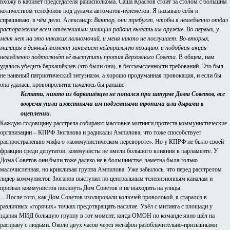
вхожу в кабинет председателя райисполкома. Саша Краснов стоит за столом с большим
количеством телефонов под дулами автоматов-пулеметов. Я называю себя и
спрашиваю, в чём дело. Александр:
Виктор, они требуют, чтобы я немедленно отдал
распоряжение всем отделениями милиции района выдать им оружие. Во-первых, у
меня нет на это никаких полномочий, и меня никто не послушает. Во-вторых,
милиция в данный момент занимает нейтральную позицию, и подобная акция
немедленно подтолкнёт её выступить против Верховного Совета.
В общем, нам
удалось убедить баркашёвцев (это были они), в бессмысленности требований. Это был
не наивный патриотический энтузиазм, а хорошо продуманная провокация, и если бы
она удалась, кровопролитие началось бы раньше.
Кстати, никто из баркашёвцев не попался при штурме Дома Советов, все
вовремя ушли известными им подземными тропами или дырами в
оцеплении.
Каждую годовщину расстрела собирают массовые митинги протеста коммунистические
организации – КПРФ Зюганова и радикалы Ампилова, что тоже способствует
распространению мифа о «коммунистическом перевороте». Но у КПРФ не было своей
фракции среди депутатов, коммунисты не имели большого влияния в парламенте. У
Дома Советов они были тоже далеко не в большинстве, заметна была только
малочисленная, но крикливая группа Ампилова. Уже забылось, что перед расстрелом
лидер коммунистов Зюганов выступил по центральным телевизионным каналам и
призвал коммунистов покинуть Дом Советов и не выходить на улицы.
…После того, как Дом Советов изолировали колючей проволокой, я старался в
различных «горячих» точках предотвращать насилие. Увёл с митинга с площади у
здания МИД большую группу в тот момент, когда ОМОН по команде явно шёл на
расправу с людьми. Около двух часов через мегафон разоблачительно-призывными