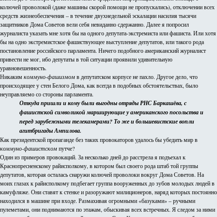
колючей проволокой (даже машины скорой помощи не пропускались), отключении всех
средств жизнеобеспечения – в течение двухнедельной эскалации насилия тысячи
защитников Дома Советов вели себя невиданно сдержанно. Далее я попросил
журналиста указать мне хотя бы на одного депутата-экстремиста или фашиста. Или хотя
бы на одно экстремистское фашиствующее выступление депутатов, или такого рода
постановление российского парламента. Ничего подобного американский журналист
привести не мог, ибо депутаты в той ситуации проявили удивительную
уравновешенность.
Никаким
коммуно-фашизмом
в депутатском корпусе не пахло. Другое дело, что
происходящее у стен Белого Дома, как всегда в подобных обстоятельствах, было
неуправляемо со стороны парламента.
Откуда пришли и кому были выгодны отряды РНС Баркашёва, с
фашистской символикой марширующие у американского посольства и
перед зарубежными телекамерами? То же и большевистские вопли
агитбригады Ампилова.
Как президентской пропаганде без таких провокаторов удалось бы убедить мир в
коммуно-фашистском
путче?
Один из примеров провокаций. За несколько дней до расстрела я подъехал к
Краснопресненскому райисполкому, в котором был своего рода штаб той группы
депутатов, которая осталась снаружи колючей проволоки вокруг Дома Советов. На
моих глазах к райисполкому подбегает группа вооруженных до зубов молодых людей в
камуфляже. Они ставят к стенке и разоружают милиционеров, наряд которых постоянно
находился в машине при входе. Размахивая огромными «базуками» – ручными
пулеметами, они поднимаются по этажам, обыскивая всех встречных. Я следом за ними