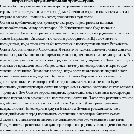
направлялась профессиональными провокаторами.
Сначала был двухнедельный концлагерь, устроенный президентской властью парламенту
страны, затем выстрелы в защитников Дома Советов из мэрии, и только затем возгласы
Руцкого о захвате Останкина – вслед бросившейся туда толпе.
Сознавая приближающуюся кровавую расправу, я предпринимал попытки
поспособствовать началу переговоров. Из Конституционного Суда позвонил
митрополиту Кириллу и призвал срочно начать переговоры, а посредником может быть
только Патриархия. Он сказал, что сегодня руководители РПЦ встречаются с
президентом, но до этого хотели бы встретиться с председателями палат Верховного
Совета Абдулатиповым и Соколовым. Я отвез их из Конституционного суда в Данилов
монастырь, где был оговорен формат переговоров, начавшихся на следующий день. В
переговорах участвовала делегация, представленная находящимися в Доме Советов, а я
оказался за пределами колючей проволоки и потому непосредственно в переговорах
участия не принимал. Запомнился эпизод, когда после многочасовых сидений в холл
вышел заместитель председателя Верховного Совета Воронин и сказал мне, что
достигнуто соглашение, которое сейчас перепечатывается, после чего оно будет
подписано: демилитаризация ситуации вокруг Дома Советов, частичное снятие блокады
– пропуск в Дом Советов корреспондентов, продовольствия, включение водопровода,
начало переговоров о разрешении политической ситуации. После этих разумных тезисов
он добавил:
а завтра соберётся народ и – на Кремль…
(Ещё пример роковой
неадекватности). Впоследствии депутат Валентина Домнина рассказывала, что в
последний момент перед подписанием соглашения о перемирии Филатов сказал
Лужкову, что президент не примет это соглашение, ибо оно узаконивает депутатов.
Представители президента покинули переговоры, но средства массовой дезинформации
объявили о том, что переговоры были прерваны по вине народных депутатов.