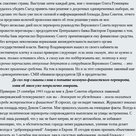
к спасению страны. Выступая затем каждый день, мне с помощью Олега Румянцева
удалось убедить Съезд принять-таки решение о досрочных одновременных выборах, но
сделано это было уже после силовой и информационной блокады Дома Советов, отчего
за пределами колючей проволоки никто об этом решении узнать не мог.
Через несколько дней после переворота руководство Верховного Совета поручило мне
провести переговоры с председателем Центрального банка Виктором Геращенко о том,
чтобы банк перечислил Верховному Совету причитающиеся ему финансовые средства,
без которых невозможна нормальная жизнедеятельность высшего органа
государственной власти. Виктор Владимирович вышел из своего кабинета на
лестничную клетку и сказал примерно следующее:
если меня снимут, это не нужно и
вам, только оставаясь здесь, я смогу как-то поддерживать вас, поэтому я могу
срочно перечислить отпускные депутатов и сотрудников Верховного Совета, – это
тоже приличные средства.
На том и порешили. Но и за этот совершенно законный шаг
«демократические» СМИ обвинили председателя ЦБ в предательстве.
До сих пор слышны слова о попытке коммуно-фашистского переворота,
хотя об этом уже неприлично говорить.
Примерно 25 сентября 1993 года ко мне в Доме Советов обратился знакомый
американский тележурналист:
как вы – демократ по убеждениям – могли оказаться
среди экстремистов и фашистов
? Я спросил, где он видит таковых. Журналист показал
на площадь перед Домом Советов. Мне пришлось указать на очевидные факты. Всегда и
везде политические перевороты сопровождаются выплеском на улицы экстремизма. С
той лишь разницей, что у нас не бьют витрин, не жгут автомобили, не избивают
милицию, что, в обстоятельствах гораздо менее радикальных, уличная толпа делает
всегда в “добропорядочной” Америке и Европе. И сегодня нужно признать объективное:
вплоть до 3 октября при потоках лжи в средствах информации, полной блокаде с