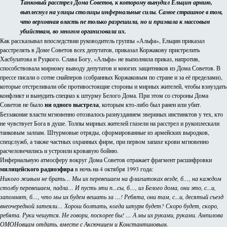
Танковый расстрел Дома Советов, к которому вынудил Ельцин армию,
выплеснул на улицы столицы инфернальные силы. Самое страшное в том,
что верховная власть не только разрешила, но и призвала к массовым
убийствам, во многом организовала их.
Как рассказывал впоследствии руководитель группы «Альфа», Ельцин приказал
расстрелять в Доме Советов всех депутатов, приказал Коржакову пристрелить
Хасбулатова и Руцкого. Слава Богу, «Альфа» не выполнила приказ, напротив,
способствовала мирному выводу депутатов и многих защитников из Дома Советов. В
прессе писали о сотне снайперов (собранных Коржаковым по стране и за её пределами),
которые отстреливали обе противостоящие стороны и мирных жителей, чтобы взнуздать
конфликт и вынудить спецназ к штурму Белого Дома. При этом со стороны Дома
Советов не было
ни одного выстрела
, которым кто-либо был ранен или убит.
Беззаконие власти мгновенно отозвалось разнузданием звериных инстинктов у тех, кто
не чувствует Бога в душе. Толпы мирных жителей глазели на расстрел и рукоплескали
танковым залпам. Штурмовые отряды, сформированные из армейских выродков,
спецслужб, а также частных охранных фирм, при первом запахе крови мгновенно
расчеловечились и устроили кровавую бойню.
Инфернальную атмосферу вокруг Дома Советов отражает фрагмент расшифровки
милицейского радиоэфира
в ночь на 4 октября 1993 года:
Никого живым не брать… Мы их перевешаем на флагштоках везде, б…, на каждом
столбу перевешаем, падла… И пусть эти п...сы, б…, из Белого дома, они это, с...и,
запомнят, б…, что мы их будем вешать за …! Ребята, они там, с...и, десятый съезд
внеочередной затеяли… Хорош болтать, когда штурм будет? Скоро будет, скоро,
ребята. Руки чешутся. Не говори, поскорее бы! … А мы их руками, руками. Ампилова
ОМОНовцам отдать, вместе с Аксючицем и Константиновым.