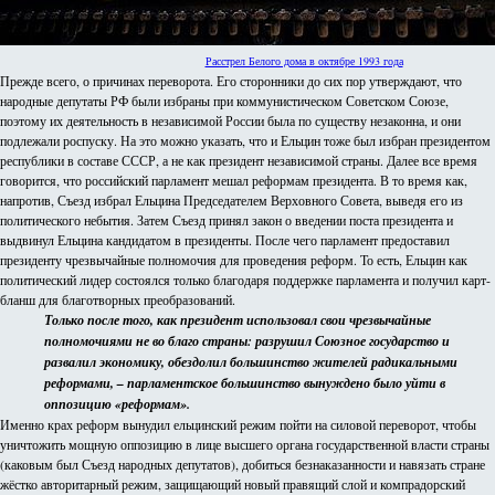
Расстрел Белого дома в октябре 1993 года
Прежде всего, о причинах переворота. Его сторонники до сих пор утверждают, что
народные депутаты РФ были избраны при коммунистическом Советском Союзе,
поэтому их деятельность в независимой России была по существу незаконна, и они
подлежали роспуску. На это можно указать, что и Ельцин тоже был избран президентом
республики в составе СССР, а не как президент независимой страны. Далее все время
говорится, что российский парламент мешал реформам президента. В то время как,
напротив, Съезд избрал Ельцина Председателем Верховного Совета, выведя его из
политического небытия. Затем Съезд принял закон о введении поста президента и
выдвинул Ельцина кандидатом в президенты. После чего парламент предоставил
президенту чрезвычайные полномочия для проведения реформ. То есть, Ельцин как
политический лидер состоялся только благодаря поддержке парламента и получил карт-
бланш для благотворных преобразований.
Только после того, как президент использовал свои чрезвычайные
полномочиями не во благо страны: разрушил Союзное государство и
развалил экономику, обездолил большинство жителей радикальными
реформами, – парламентское большинство вынуждено было уйти в
оппозицию «реформам».
Именно крах реформ вынудил ельцинский режим пойти на силовой переворот, чтобы
уничтожить мощную оппозицию в лице высшего органа государственной власти страны
(каковым был Съезд народных депутатов), добиться безнаказанности и навязать стране
жёстко авторитарный режим, защищающий новый правящий слой и компрадорский