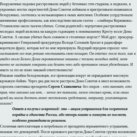
Вооруженные подонки расстреливали людей у бетонных стен стадиона, в подвалах, в
укромных местах окрестностей Дома Советов избивали и пристреливали попавшихся
безоружных, охотились за мелькающими в окнах жителями. Особенно усердствовали
анонимные профессионалы, как впоследствии писали газеты – «снайперы Коржакова».
Установлено около тысячи убитых. Сотни родителей с портретами расстрелянных
молодых людей являлись на каждую годовщину к поминальному Кресту возле Дома
Советов. А сколько убитых было сожжено в столичных моргах?! Мой друг, прокурор-
криминалист Генеральной прокуратуры Володя Соловьёв бросил в радиоэфире
короткую фразу, которая всё во мне перевернула. Ведущий передачи спросил:
что
заставляет его так ретиво отстаивать свою позицию
. Он ответил:
после того, как я
увидел около Белого Дома окровавленные машины с телами молодых людей, меня
ничто не заставит говорить или делать что-либо противное своим убеждениям.
И
никто за это не понес никакой ответственности!
Никакие ошибки белодомовцев, все провокации вокруг не оправдывают массовую
кровавую бойню. Через два дня после расстрела Дома Советов я имел возможность
спросить советника президента
Сергея Станкевича
: без споров –
кто виноват, кто
прав, что законно или нет, – зачем же танками, зачем столько крови, если своих
целей вы могли достичь менее жестокими средствами, например, усыпляющими
газами
?
Ответ я получил искренний: это – акция устрашения для сохранения
порядка и единства России, ибо теперь никто и пикнуть не посмеет,
особенно руководители регионов.
Столичная интеллигенция и потребовала от президента перманентного устрашения,
называя это демократией. После кровавого расстрела Дома Советов группа московских