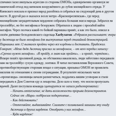
спичами гасил импульсы агрессии со стороны ОМОНа, одновременно организуя не
панический отход под натиском вооружённого до зубов милицейского отряда. У
Киевского вокзала я призвал народ разойтись и собраться на следующий день в другом
месте. В другой раз я оказался возле метро «Краснопресненская», где перед
милицейским заградительным кордоном собралась большая масса народа. Забрался на
троллейбус, но без мегафона я безоружен. Обратился к людям с просьбой найти
мегафон. Через полчаса какой-то бойкий парнишка принёс, а как это было, описал в
своём дневнике белодомовского сидельца
Хасбулатов
:
«Ребриков рассказывает: вчера
у Аксючица не было мегафона для выступления перед стихийной демонстрацией.
Парнишка лет 12 вызвался пройти через все кордоны и доставить. Прибежал.
Говорит: «Меня дядя Аксючиц прислал за мегафоном, – от него передал записку:
«Срочно нужен мегафон». «Я пройду, я знаю как пройти», – и пронёс, чертёнок».
Вскоре пошёл проливной дождь, но обстановка накалялась, люди заботливо передавали
нам на троллейбус сухую одежду, зонтики. Я читал постановления Верховного Совета,
противоборствующим сторонам вещал о ситуации, призывал ОМОН не проявлять
насилия по отношению к своим согражданам. В результате нескольких часов
«пропаганды» омоновцы начали размягчаться, поддались нашим уговорам и стали
передавать в Дом Советов еду и лекарства. Дело шло к тому, что могли пропускать
врачей. Далее поступила команда
(цитируется по записи радиоперехвата):
– Начать оттеснение, не дать возможности прорыва демонстрантов.
Сейчас от «Мира» подбросим подкрепление…
– Как действовать?
– Оттесняйте, выдавливайте. Снимите с поливальной машины эту гниду
Аксючица и других нардепов. Отобрать у них мегафон…
– Куда нардепов?