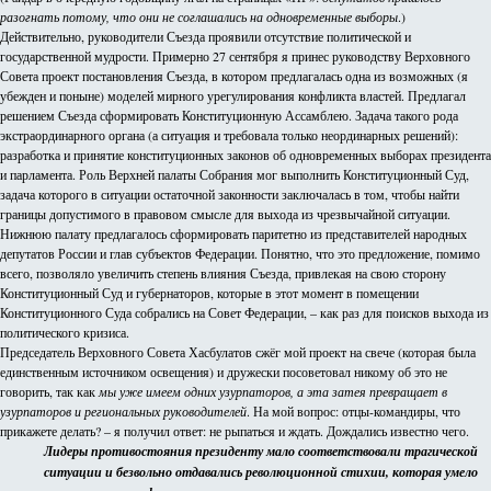
разогнать потому, что они не соглашались на одновременные выборы
.)
Действительно, руководители Съезда проявили отсутствие политической и
государственной мудрости. Примерно 27 сентября я принес руководству Верховного
Совета проект постановления Съезда, в котором предлагалась одна из возможных (я
убежден и поныне) моделей мирного урегулирования конфликта властей. Предлагал
решением Съезда сформировать Конституционную Ассамблею. Задача такого рода
экстраординарного органа (а ситуация и требовала только неординарных решений):
разработка и принятие конституционных законов об одновременных выборах президента
и парламента. Роль Верхней палаты Собрания мог выполнить Конституционный Суд,
задача которого в ситуации остаточной законности заключалась в том, чтобы найти
границы допустимого в правовом смысле для выхода из чрезвычайной ситуации.
Нижнюю палату предлагалось сформировать паритетно из представителей народных
депутатов России и глав субъектов Федерации. Понятно, что это предложение, помимо
всего, позволяло увеличить степень влияния Съезда, привлекая на свою сторону
Конституционный Суд и губернаторов, которые в этот момент в помещении
Конституционного Суда собрались на Совет Федерации, – как раз для поисков выхода из
политического кризиса.
Председатель Верховного Совета Хасбулатов сжёг мой проект на свече (которая была
единственным источником освещения) и дружески посоветовал никому об это не
говорить, так как
мы уже имеем одних узурпаторов, а эта затея превращает в
узурпаторов и региональных руководителей
. На мой вопрос: отцы-командиры, что
прикажете делать? – я получил ответ: не рыпаться и ждать. Дождались известно чего.
Лидеры противостояния президенту мало соответствовали трагической
ситуации и безвольно отдавались революционной стихии, которая умело