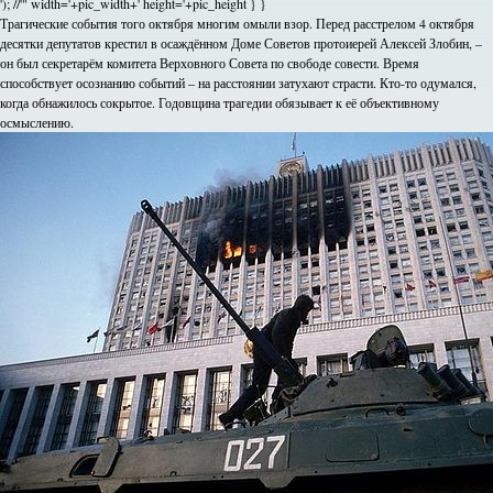
'); //'" width='+pic_width+' height='+pic_height } }
Трагические события того октября многим омыли взор. Перед расстрелом 4 октября
десятки депутатов крестил в осаждённом Доме Советов протоиерей Алексей Злобин, –
он был секретарём комитета Верховного Совета по свободе совести. Время
способствует осознанию событий – на расстоянии затухают страсти. Кто-то одумался,
когда обнажилось сокрытое. Годовщина трагедии обязывает к её объективному
осмыслению.