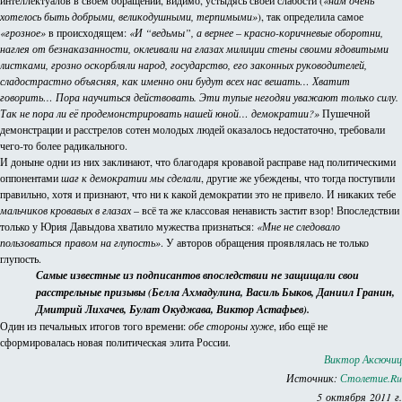
интеллектуалов в своем обращении, видимо, устыдясь своей слабости (
«нам очень
хотелось быть добрыми, великодушными, терпимыми»
), так определила самое
«грозное»
в происходящем:
«И “ведьмы”, а вернее
–
красно-коричневые оборотни,
наглея от безнаказанности, оклеивали на глазах милиции стены своими ядовитыми
листками, грозно оскорбляли народ, государство, его законных руководителей,
сладострастно объясняя, как именно они будут всех нас вешать… Хватит
говорить… Пора научиться действовать. Эти тупые негодяи уважают только силу.
Так не пора ли её продемонстрировать нашей юной… демократии?»
Пушечной
демонстрации и расстрелов сотен молодых людей оказалось недостаточно, требовали
чего-то более радикального.
И доныне одни из них заклинают, что благодаря кровавой расправе над политическими
оппонентами
шаг к демократии мы сделали
, другие же убеждены, что тогда поступили
правильно, хотя и признают, что ни к какой демократии это не привело. И никаких тебе
мальчиков кровавых в глазах
– всё та же классовая ненависть застит взор! Впоследствии
только у Юрия Давыдова хватило мужества признаться:
«Мне не следовало
пользоваться правом на глупость»
. У авторов обращения проявлялась не только
глупость.
Самые известные из подписантов впоследствии не защищали свои
расстрельные призывы (Белла Ахмадулина, Василь Быков, Даниил Гранин,
Дмитрий Лихачев, Булат Окуджава, Виктор Астафьев).
Один из печальных итогов того времени:
обе стороны хуже
, ибо ещё не
сформировалась новая политическая элита России.
Виктор Аксючиц
Источник:
Столетие.Ru
5 октября 2011 г.