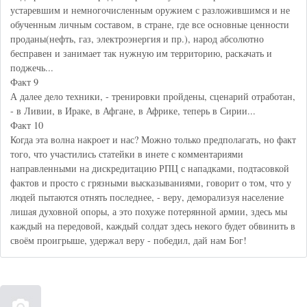
устаревшим и немногочисленным оружием с разложившимся и не
обученным личным составом, в стране, где все основные ценности
проданы(нефть, газ, электроэнергия и пр.), народ абсолютно
бесправен и занимает так нужную им территорию, раскачать и
поджечь...
Факт 9
А далее дело техники, - тренировки пройдены, сценарий отработан,
- в Ливии, в Ираке, в Афгане, в Африке, теперь в Сирии...
Факт 10
Когда эта волна накроет и нас? Можно только предполагать, но факт
того, что участились статейки в инете с комментариями
направленными на дискредитацию РПЦ с нападками, подтасовкой
фактов и просто с грязными высказываниями, говорит о том, что у
людей пытаются отнять последнее, - веру, деморализуя население
лишая духовной опоры, а это похуже потерянной армии, здесь мы
каждый на передовой, каждый солдат здесь некого будет обвинить в
своём проигрыше, удержал веру - победил, дай нам Бог!